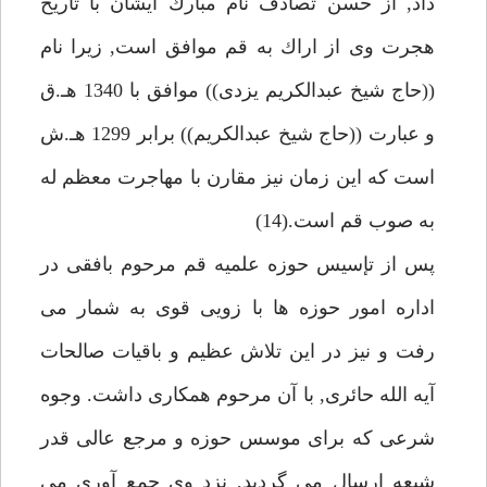
داد, از حسن تصادف نام مبارك ايشان با تاريخ
هجرت وى از اراك به قم موافق است, زيرا نام
((حاج شيخ عبدالكريم يزدى)) موافق با 1340 هـ.ق
و عبارت ((حاج شيخ عبدالكريم)) برابر 1299 هـ.ش
است كه اين زمان نيز مقارن با مهاجرت معظم له
به صوب قم است.(14)
پس از تإسيس حوزه علميه قم مرحوم بافقى در
اداره امور حوزه ها با زويى قوى به شمار مى
رفت و نيز در اين تلاش عظيم و باقيات صالحات
آيه الله حائرى, با آن مرحوم همكارى داشت. وجوه
شرعى كه براى موسس حوزه و مرجع عالى قدر
شيعه ارسال مى گرديد, نزد وى جمع آورى مى