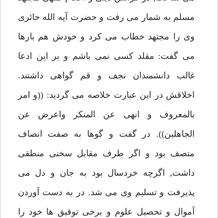
مسلم به شمار مى رفت و حضرت آيه الله حائرى
وى را مجتهد خطاب مى كرد و خودش هم بارها
مى گفت: مقلد كسى نمى باشم و بر اين ادعا
غالب دانشمندان نجف و قم گواهى داشتند.
اخلاقش در اين عبارت خلاصه مى گرديد: ((و امر
بالمعروف و انهى عن المنكر واعرض عن
الجاهلين)). در گفت و گوها به صفت انصاف
متصف بود و اگر طرف مقابل سخنى منطقى
داشت, اگرچه خردسال بود به جان و دل مى
پذيرفت و تسليم وى مى شد. در به دست آوردن
آموال و تحصيل علوم و برخى توفيق ها خود را