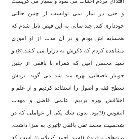
اقتداى مردم اجتناب مى نمود و بسيار مى گريست
و حتى در نماز نمى توانست از چنين حالتى
خوددارى كند, چند سالى به اين فيض نايل شدم كه
همسايه اش بودم و در آن مدت از او امورى
مشاهده كردم كه ذكرش به درازا مى كشد.(8) و
سيد محسن امين كه همراه با بافقى از چنين
جويبار باصفايى بهره مند شد مى گويد: نزدش
سطح فقه و اصول را استفاده كرديم و از علم و
اخلاقش بهره برديم, عالمى فاضل و مهذب
النفوس (9)بود. بدون شك يكى از عواملى كه در
شخصيت محمد تقى بافقى تإثيرى به سزا داشت,
پرتوهاى پرفروغ ((سيد احمد كربلايى)) است كه