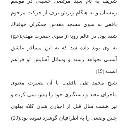
شريف به نام سيد مرتضى حسينى در موسم
زمستان و به هنگام ريزش برف از حركت مرحوم
بافقى به سوى مسجد مقدس جمكران خوفناك
شده بود, در عالم رويا از سوى حضرت مهدى(عج)
به وى نويد داده شد كه به اين مسافر عاشق
آسيبى نخواهد رسيد و وسائل آسايش او فراهم
است.(19)
شيخ محمد تقى بافقى, با آن بصيرت معنوى
ماجراى تبعيد و دستگيرى خود را پيش بينى كرده و
نيز هشت سال قبل از اجبارى شدن كلاه پهلوى
چنين وضعى را به اطرافيان گوشزد نموده بود.(20)