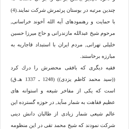
چندين مرتبه در بوستان پرثمرش شركت نمايند.(4)
با حمايت و رهنمودهاى آيه الله آخوند خراسانى,
مرحوم شيخ عبدالله مازندرانى و حاج ميرزا حسين
خليلى تهرانى, مردم ايران با استبداد قاجاريه به
مبارزه برخاستند.
فقيه ديگرى كه بافقى محضرش را درك كرد
((سيد محمد كاظم يزدى)) (1248 ـ 1337 هـ.ق)
است كه يكى از مفاخر شيعه و استوانه هاى
عظيم فقاهت به شمار مىآيد, در حوزه گسترده اين
عالم شيعى شمار زيادى از طالبان دانش دينى
شركت نمودند كه شيخ محمد تقى در اين منظومه