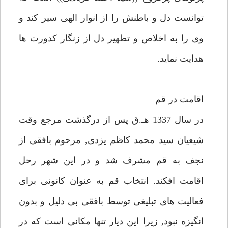
توانست دل و باطنش را از انوار الهى سير كند و
وى را به اخلاص و تطهير دل از زنگار كدورت ها
هدايت نمايد.
اقامت در قم
در سال 1337 هـ.ق پس از درگذشت مرجع وقت
شيعيان سيد محمد كاظم يزدى, مرحوم بافقى از
نجف به قم مشرف شد و در اين شهر رحل
اقامت افكند. انتخاب قم به عنوان كانونى براى
فعاليت هاى تبليغى توسط بافقى بى دليل و بدون
انگيزه نبود, زيرا اين ديار تنها مكانى است كه در