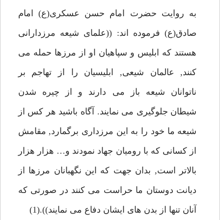
به روايت حضرت امام حسن عسكرى(ع) امام
صادق(ع) فرموده اند: ((علماى شيعه مرزدارانى
هستند كه ابليس و سپاهيان او از مرزها حمله مى
كنند, عالمان شيعى, ابليسيان را از تهاجم بر
ناتوانان شيعه باز مى دارند و از چيره شدن
شيطان جلوگيرى مى نمايند. آگاه باشيد هر كس از
شيعه ما خود را به اين مرزدارى برگمارد, مقامش
از كسانى كه با روميان جهاد نمودند و… هزار هزار
بالاتر است, بدان جهت كه اين نگهبانان مرزها از
ديانت دوستان ما حراست مى كنند در صورتى كه
آنان تنها از بدن هاى ايشان دفاع مى نمايند)).(1)