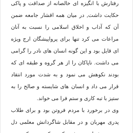
رفتارش با انگيزه اى خالصانه از صداقت و پاكى
حكايت داشت, در ميان همه اقشار جامعه ضمن
آن كه آداب و اخلاق اسلامى را نسبت به آنان
مراعات مى كرد تنها براى پرواپيشگان ارج ويژه
اى قايل بود و اين گونه انسان هاى نادر را گرامى
مى داشت. ناپاكان را از هر گروه و طبقه اى كه
بودند نكوهش مى نمود و به شدت مورد انتقاد
قرار مى داد و انسان هاى شايسته و صالح را به
ستيز با تبه كارى و ستم فرا مى خواند.
وى در برخورد با مردم فروتن بود و براى طلاب
پدرى مهربان و در مقابل شاگردانش معلمى دل