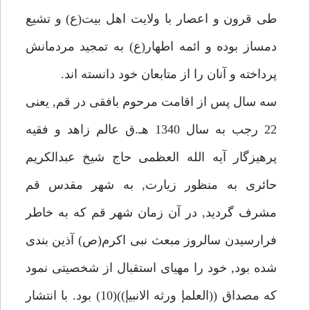
طى قرون و اعصار با ولايت اهل بيت(ع) و تشيع
دمساز بوده و ائمه اطهار(ع) به تمجيد مردمانش
پرداخته و آنان را از متابعان خود دانسته اند.
سه سال پس از اقامت مرحوم بافقى در قم, يعنى
22 رجب به سال 1340 هـ.ق عالم زاهد و فقيه
پرهيزگار آيه الله العظمى حاج شيخ عبدالكريم
حائرى به منظور زيارت, به شهر مقدس قم
مشرف گرديد, در آن زمان شهر قم كه به خاطر
فرارسيدن سالروز مبعث نبى اكرم(ص) آذين بندى
شده بود, خود را مهياى استقبال از شخصيتى نمود
كه مصداق ((العلمإ ورثه الانبيإ))(10) بود. با انتشار