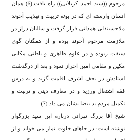
مرحوم ((سيد احمد كربلايى)) راه يافت,(6) همان
انسان وارسته اى كه در بوته تربيت و تهذيب آخوند
ملاحسينقلى همدانى قرار گرفت و ساليان دراز در
ملازمت مرحوم آخوند بوده و از همگنان گوى
سبقت ربوده و در علوم ظاهرى و باطنى مكانى
مكين و مقامى امين احراز نمود و بعد از درگذشت
استادش در نجف اشرف اقامت گزيد و به درس
فقه اشتغال ورزيد و در معارف دينى و تربيت و
تكميل مردم يد بيضا نشان مى داد.(7)
شيخ آقا بزرگ تهرانى درباره اين سيد بزرگوار
نوشته است: در جاهاى خلوت نماز مى خواند و از