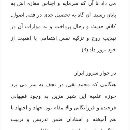
مى داد تا آن كه سرمايه و اجناس مغازه اش به
پايان رسيد. آن گاه به تحصيل جدى در فقه, اصول,
كلام, حديث و رجال پرداخت و به موازات آن در
تهذيب روح و تزكيه نفس اهتمامى با اهميت از
خود بروز داد.(3)
در جوار سرور ابرار
هنگامى كه محمد تقى, در نجف به سر مى برد
حوزه علميه اين شهر مزين به وجود فقيهانى
فرخنده و فرزانگانى والا مقام بود. جهاد و اجتهاد با
هم آميخته و استادان ضمن تدريس و تربيت