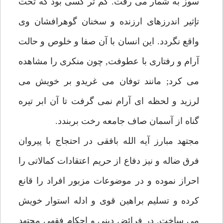
سوز به شمار مى رفت. كم تر كسى بود كه تحت
تإثير اندرزهاى ارزنده و سخنان گوهرافشان وى
واقع نگردد. اين انسان با آن صفا و خلوص و حالت
آرام و رفتارى با عطوفت, چون منكرى را مشاهده
مى كرد; مانند توفان مى غريدو بر خويش مى
لرزيد و لحظه اى آرام نمى گرفت تا آن ابر تيره
گناه از آسمان صاف جامعه رخت بربندد.
مجتهد مبارز آيه الله بافقى در احتجاج با پيروان
فرق ضاله و نيز دفاع از حريم اعتقادات كمالاتى را
احراز نموده و در موضوعات مزبور افراد را قانع
كرده و تسليم براهين قوى و ادله استوار خويش
مى ساخت, در فرائض دينى و احكام فقهى مجتهد