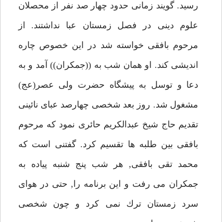
رسيد. گويند زمانى حدود چهار صد نفر از محصلان
علوم دينى در فصل زمستان عبا نداشتند. از
مرحوم بافقى خواسته شد در اين خصوص چاره
انديشى كند. او همان شب به ((جمكران)) آمد و به
دعا و توسل به پيشگاه حضرت ولى عصر(عج)
مشغول شد. روز بعد شخصى چهارصد عباى نائينى
تقديم حاج شيخ عبدالكريم حائرى نمود كه مرحوم
بافقى بين طلبه ها تقسيم كرد. گفتنى است كه
محمد تقى بافقى, هر شب پنج شنبه پياده به
جمكران مى رفت و اين برنامه را, حتى در هواى
سرد زمستان ترك نمى كرد و چون شخصى