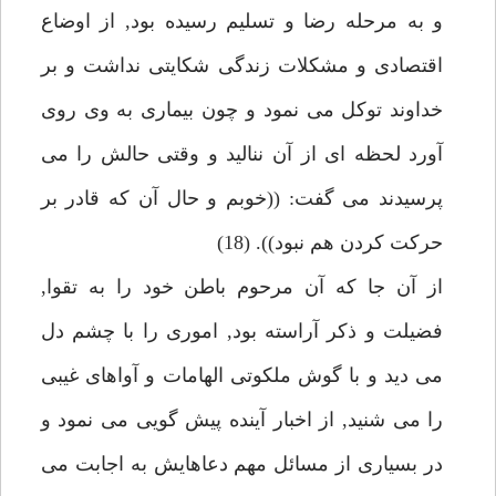
و به مرحله رضا و تسليم رسيده بود, از اوضاع
اقتصادى و مشكلات زندگى شكايتى نداشت و بر
خداوند توكل مى نمود و چون بيمارى به وى روى
آورد لحظه اى از آن نناليد و وقتى حالش را مى
پرسيدند مى گفت: ((خوبم و حال آن كه قادر بر
حركت كردن هم نبود)). (18)
از آن جا كه آن مرحوم باطن خود را به تقوا,
فضيلت و ذكر آراسته بود, امورى را با چشم دل
مى ديد و با گوش ملكوتى الهامات و آواهاى غيبى
را مى شنيد, از اخبار آينده پيش گويى مى نمود و
در بسيارى از مسائل مهم دعاهايش به اجابت مى