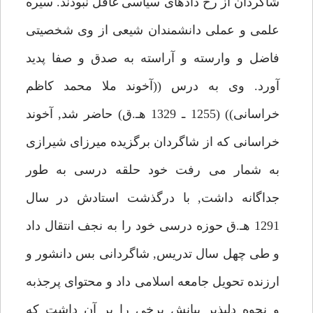
شاگردان از رخ دادهاى سياسى غافل نبودند. سيره
علمى و عملى دانشمندان شيعى از وى شخصيتى
فاضل و وارسته و آراسته به صدق و صفا پديد
آورد. وى به درس ((آخوند ملا محمد كاظم
خراسانى)) (1255 ـ 1329 هـ.ق) حاضر شد, آخوند
خراسانى كه از شاگردان برگزيده ميرزاى شيرازى
به شمار مى رفت خود حلقه درسى به طور
جداگانه داشت, با درگذشت استادش در سال
1291 هـ.ق حوزه درسى خود را به نجف انتقال داد
و طى چهل سال تدريس, شاگردانى بس دانشور و
ارزنده تحويل جامعه اسلامى داد و محتواى پرجذبه
و نحوه دلپذير بيانش برخى را بر آن داشت كه