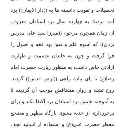
تحصيلات و تقويت دانسته ها به ((دار الايمان)) يزد
آمد. نزديك به چهارده سال نزد استادان معروف
آن زمان همچون مرحوم ((ميرزا سيد على مدرس
يزدى)) كه اسوه علم و تقوا بود فقه و اصول را
فرا گرفت و چون به خاندان عصمت و طهارت
ارادتى خاص داشت به منظور زيارت حضرت امام
رضا(ع) با پاى پياده راهى ((ارض قدس)) گرديد.
روح تشنه و روان مشتاقش موجب آن گرديده تا
به آموخته هايش نزد استادان يزد اكتفا نكند و براى
برخوردارى از جذبه معنوى بارگاه مطهر و مضجع
معطر حضرت على(ع) و استفاده از اساتيد نجف