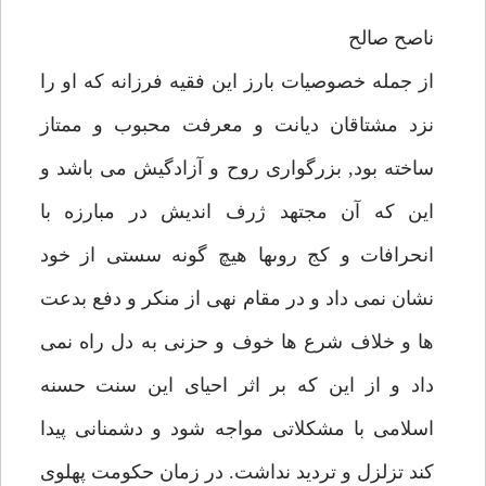
ناصح صالح
از جمله خصوصيات بارز اين فقيه فرزانه كه او را
نزد مشتاقان ديانت و معرفت محبوب و ممتاز
ساخته بود, بزرگوارى روح و آزادگيش مى باشد و
اين كه آن مجتهد ژرف انديش در مبارزه با
انحرافات و كج روىها هيچ گونه سستى از خود
نشان نمى داد و در مقام نهى از منكر و دفع بدعت
ها و خلاف شرع ها خوف و حزنى به دل راه نمى
داد و از اين كه بر اثر احياى اين سنت حسنه
اسلامى با مشكلاتى مواجه شود و دشمنانى پيدا
كند تزلزل و ترديد نداشت. در زمان حكومت پهلوى