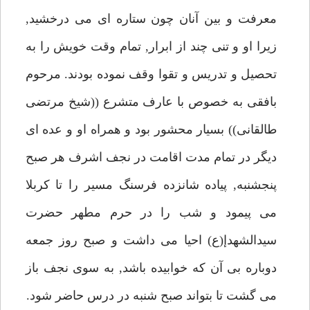
معرفت و بين آنان چون ستاره اى مى درخشيد,
زيرا او و تنى چند از ابرار, تمام وقت خويش را به
تحصيل و تدريس و تقوا وقف نموده بودند. مرحوم
بافقى به خصوص با عارف متشرع ((شيخ مرتضى
طالقانى)) بسيار محشور بود و همراه او و عده اى
ديگر در تمام مدت اقامت در نجف اشرف هر صبح
پنجشنبه, پياده شانزده فرسنگ مسير را تا كربلا
مى پيمود و شب را در حرم مطهر حضرت
سيدالشهدإ(ع) احيا مى داشت و صبح روز جمعه
دوباره بى آن كه خوابيده باشد, به سوى نجف باز
مى گشت تا بتواند صبح شنبه در درس حاضر شود.