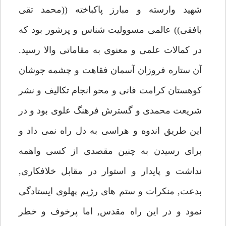
شهيد وارسته و مبارز پاكباخته ((محمد تقى
بافقى)) عالمى مسووليت شناس و پرشور بود كه
در كمالات علمى و معنوى به مقاماتى والا رسيد.
آن ستاره فروزان آسمان فقاهت و چشمه جوشان
كوهستان كرامت فانى و محو انجام تكاليف و نشر
شريعت محمدى و گسترش فرهنگ علوى بود و در
اين طريق اندوه و هراسى به دل راه نمى داد و
براى رسيدن به چنين مقصدى از كسى واهمه
نداشت و پايدار و استوار در مقابل خلافكارى,
بدعت, منكرات و ستم هاى رژيم پهلوى ايستادگى
نمود و در اين راه مقدس, اما پرخوف و خطر