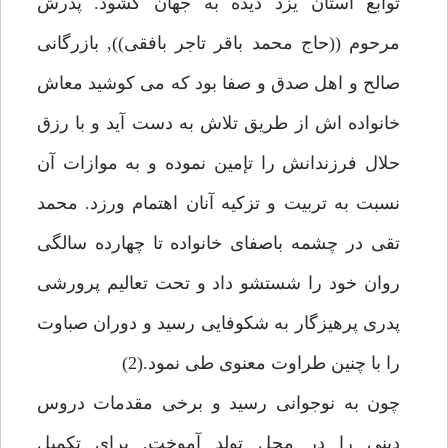
توابع استان يزد ديده به جهان گشود. پدرش
مرحوم ((حاج محمد باقر تاجر بافقى)), بازرگانى
صالح و اهل صدق و صفا بود كه مى كوشيد معاش
خانواده اش از طريق تلاش به دست آيد و با رزق
حلال فرزندانش را تإمين نموده و به موازات آن
نسبت به تربيت و تزكيه آنان اهتمام ورزد. محمد
تقى در چشمه باصفاى خانواده تا چهارده سالگى
روان خود را شستشو داد و تحت تعاليم پرورشى
پدرى پرهيزگار به شكوفايى رسيد و دوران صباوت
را با چنين طراوت معنوى طى نمود.(2)
چون به نوجوانى رسيد و برخى مقدمات دروس
دينى را در محل تولد آموخت, براى تكميل