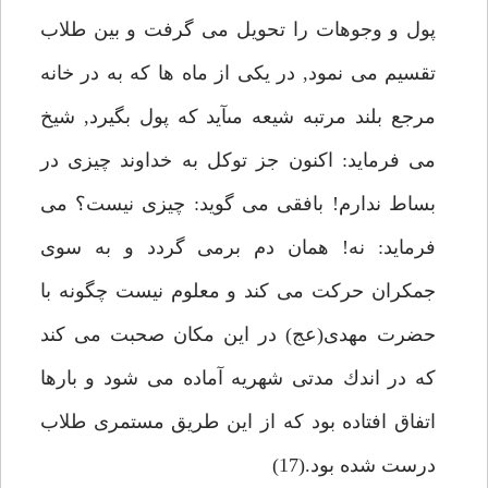
پول و وجوهات را تحويل مى گرفت و بين طلاب
تقسيم مى نمود, در يكى از ماه ها كه به در خانه
مرجع بلند مرتبه شيعه مىآيد كه پول بگيرد, شيخ
مى فرمايد: اكنون جز توكل به خداوند چيزى در
بساط ندارم! بافقى مى گويد: چيزى نيست؟ مى
فرمايد: نه! همان دم برمى گردد و به سوى
جمكران حركت مى كند و معلوم نيست چگونه با
حضرت مهدى(عج) در اين مكان صحبت مى كند
كه در اندك مدتى شهريه آماده مى شود و بارها
اتفاق افتاده بود كه از اين طريق مستمرى طلاب
درست شده بود.(17)