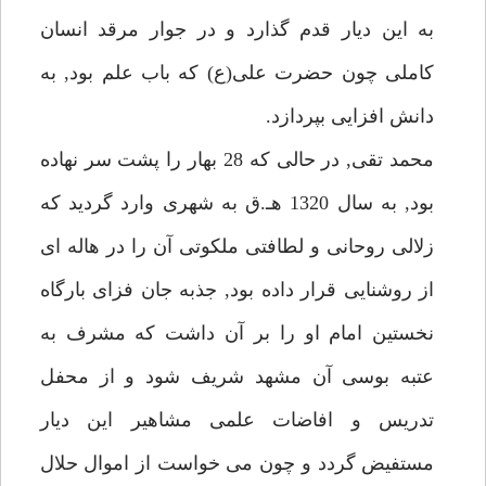
به اين ديار قدم گذارد و در جوار مرقد انسان
كاملى چون حضرت على(ع) كه باب علم بود, به
دانش افزايى بپردازد.
محمد تقى, در حالى كه 28 بهار را پشت سر نهاده
بود, به سال 1320 هـ.ق به شهرى وارد گرديد كه
زلالى روحانى و لطافتى ملكوتى آن را در هاله اى
از روشنايى قرار داده بود, جذبه جان فزاى بارگاه
نخستين امام او را بر آن داشت كه مشرف به
عتبه بوسى آن مشهد شريف شود و از محفل
تدريس و افاضات علمى مشاهير اين ديار
مستفيض گردد و چون مى خواست از اموال حلال