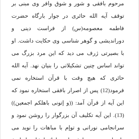
مرحوم بافقى و شور و شوق وافر وى مبنى بر
توقف آيه الله حائرى در جوار بارگاه حضرت
فاطمه معصومه(س) از فراست دينى و
دورانديشى و گوهر شناسى وى حكايت داشت. او
با بصيرتى ژرف مى ديد كه اين مرد بزرگ مى
تواند اساس چنين تشكيلاتى را بنيان نهد. آيه الله
حائرى كه هيچ وقت با قرآن استخاره نمى
فرمود(12) پس از اصرار بافقى استخاره نمود كه
اين آيه از قرآن آمد: ((و إتونى باهلكم اجمعين))
(13). اين آيه تكليف آن بزرگوار را روشن نمود و
سرانجامى نورانى و توإم با مباهات را نويد مى