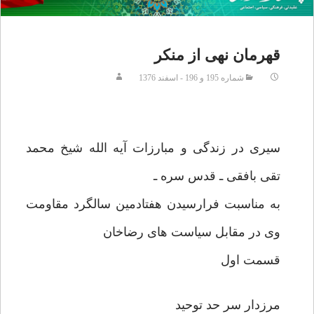
قهرمان نهى از منكر
شماره 195 و 196 - اسفند 1376
سيرى در زندگى و مبارزات آيه الله شيخ محمد
تقى بافقى ـ قدس سره ـ
به مناسبت فرارسيدن هفتادمين سالگرد مقاومت
وى در مقابل سياست هاى رضاخان
قسمت اول
مرزدار سر حد توحيد