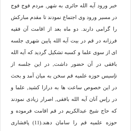
خبر ورود آيه الله حائرى به شهر, مردم فوج فوج
در مسير ورود وى اجتماع نمودند تا مقدم مباركش
را گرامى دارند. دو ماه بعد از اقامت آن فقيه
فرزانه در قم در بيت آيه الله پايين شهرى جلسه
اى از سوى علما و كسبه تشكيل گرديد كه آيه الله
بافقى در آن حضور داشت, در اين جلسه از
تإسيس حوزه علميه قم سخن به ميان آمد و بحث
در اين خصوص ساعت ها به درازا كشيد, علما و
در رإس آنان آيه الله بافقى, اصرار زيادى نمودند
كه حاج شيخ عبدالكريم در قم اقامت فرموده و
حوزه علميه قم را سامان دهند.(11) پافشارى