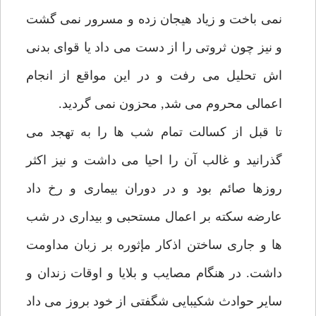
نمى باخت و زياد هيجان زده و مسرور نمى گشت
و نيز چون ثروتى را از دست مى داد يا قواى بدنى
اش تحليل مى رفت و در اين مواقع از انجام
اعمالى محروم مى شد, محزون نمى گرديد.
تا قبل از كسالت تمام شب ها را به تهجد مى
گذرانيد و غالب آن را احيا مى داشت و نيز اكثر
روزها صائم بود و در دوران بيمارى و رخ داد
عارضه سكته بر اعمال مستحبى و بيدارى در شب
ها و جارى ساختن اذكار مإثوره بر زبان مداومت
داشت. در هنگام مصايب و بلايا و اوقات زندان و
ساير حوادث شكيبايى شگفتى از خود بروز مى داد