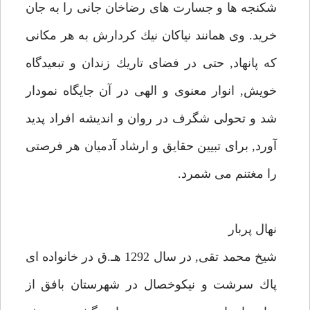
شكنجه ها و جسارت هاى رضاخان جانى را به جان
خريد. وى همانند نياكان نيك كردارش به هر مكانى
كه پانهاد, حتى در فضاى تاريك زندان و تبعيدگاه
خويش, انوار معنوى و الهى در آن جايگاه نمودار
شد و تحولى شگرف در روان و انديشه افراد پديد
آورد, براى تبيين حقايق و ارشاد آدميان هر فرصتى
را مغتنم مى شمرد.
نهال پربار
شيخ محمد تقى, در سال 1292 هـ.ق در خانواده اى
پاك سرشت و نيكوخصال در شهرستان بافق از