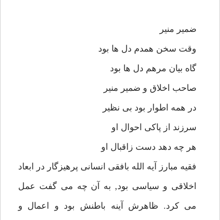
ضمير منير
وقت سخن همدم دل ها بود
گاه بيان مرهم دل ها بود
صاحب اخلاق و ضمير منير
در همه اطوار بود بى نظير
سرزند از پاكى احوال او
هر چه دهد دست زاقبال او
فقيه مبارز آيه الله بافقى انسانى پرهيزگار در ابعاد
اخلاقى و سياسى بود, به آن چه مى گفت عمل
مى كرد. ظاهرش آينه باطنش بود و اعمال و