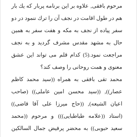
مرحوم بافقى, علاوه بر اين برنامه پربار كه يك بار
هم در طول اقامت در نجف آن را ترك ننمود در دو
سفر پياده از نجف به مكه و هفت سفر به همين
حال به مشهد مقدس مشرف گرديد و به نجف
مراجعت نمود.(5) كدام قلم مى تواند اين عشق
معنوى و همت روحانى را وصف كند؟
محمد تقى بافقى به همراه ((سيد محمد كاظم
عصار)), ((سيد محسن امين عاملى)) (صاحب
اعيان الشيعه), ((حاج ميرزا على آقا قاضى))
(استاد ((علامه طباطبايى))) و مرحوم ((محمد
سعيد حبوبى)) به محضر پرفيض جمال السالكين