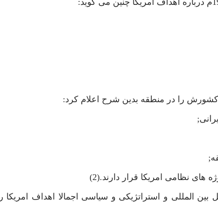
ين المللى و استراتژيكى و سياسى اجمالا اهداف امريكا ر