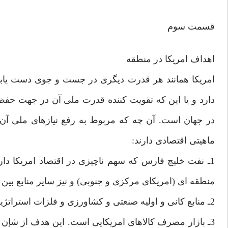
قسمت سوم
اهداف امريكا در منطقه
امريكا همانند هر قدرت ديگرى در جست و جوى دست يابى
دارد و يا اين كه تقويت كننده قدرت ملى آن در جهت حفظ
در جهان است. آن چه كه مربوط به رفع نيازهاى ملى آ
ماهيتى اقتصادى دارند:
1ـ نفت خليج فارس كه سهم ناچيزى در اقتصاد امريكا دارد
منطقه اى (امريكاى مركزى و جنوبى) و نيز ساير منابع بين ال
2ـ منابع كانى و اوليه صنعتى و كشاورزى و فلزات استراتژيك كه در منطقه وجود دارد و سهم زيادى در رفع نيازهاى امريكا ندارد;
3ـ بازار مصرف كالاهاى امريكايى است. اين هدف از شإن با