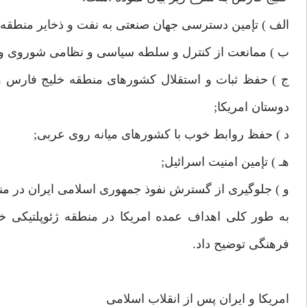
الف ) تإمين دسترسى جهان صنعتى به نفت و ذخاير منطقه;
ب ) ممانعت از كنترل و سلطه سياسى و نظامى شوروى و يا
ج ) حفظ ثبات و استقلال كشورهاى منطقه خليج فارس و ت
دوستان امريكا;
د ) حفظ روابط خوب با كشورهاى ميانه روى عربى;
هـ ) تإمين امنيت اسرائيل;
و ) جلوگيرى از گسترش نفوذ جمهورى اسلامى ايران در منطق
به طور كلى اهداف عمده امريكا در منطقه ژئوپلتيكى خ
فرهنگى توضيح داد.
امريكا و ايران پس از انقلاب اسلامى