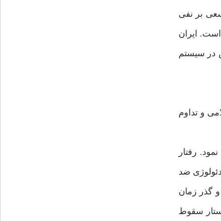
سعى بر نفى
است. ايران
ش در سيستم
امى و تداوم
مود. رفتار
دئولوژى ضد
و گذر زمان
استار سقوط