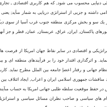
طى دنيايى محسوب مى شود, كه هم كاربرى اقتصادى ـ تجارى
 داشته و جزيى از استراتژى دريايى به شمار مىآيد; يعنى
 از يك سو و بخش مركزى منطقه جنوب غرب آسيا از سوى دي
هاى پاكستان, ايران, عراق, عربستان, عمان, قطر و جز آنه
راتژيكى و اقتصادى در ساير نقاط جهان امريكا از فرصت ها
د. و اثرگذارى اقتدار خود را بر فرآيندهاى منطقه اى و بين
ظام جهانى و رفتار اعضإ جامعه بين الملل مطرح نمايد. كا
مناقشات جمهورى اسلامى ايران و اعراب, ايجاد ائتلاف بين ا
س در حفظ موقعيت سلطه طلبى جهانى امريكا به حساب مىآيند.
قام هاى سياسى و صاحب نظران مسائل سياسى و استراتژيك