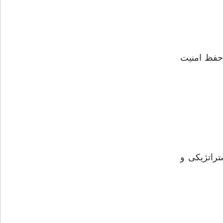
 حفظ امنيت
تراتژيكى و