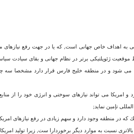
 به اهداف خاص جهانى است, كه يا در جهت رفع نيازهاى مل
 موقعيت ژئوپلتيكى برتر در نظام جهانى و بقاى سيادت سيا
ن مى شود و در منطقه خليج فارس قرار دارد مشخصا سه چ
 و امريكا مى تواند نيازهاى سوختى و انرژى خود را از منابع 
مللى تإمين نمايد;
لاترى نسبت به موارد ديگر برخوردارا ست, زيرا توليد امريكاي