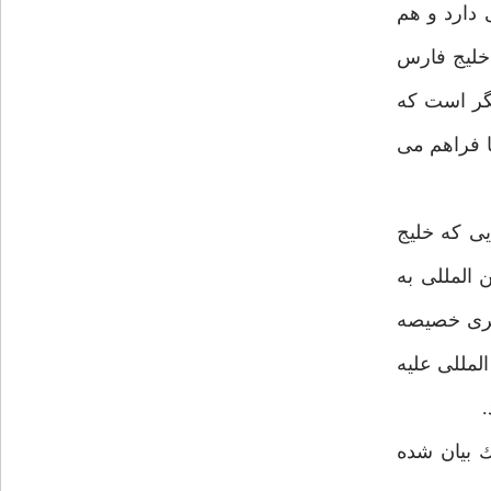
 دارد و هم
 خليج فارس
گر است كه
ا فراهم مى
يى كه خليج
 المللى به
ربرى خصيصه
لمللى عليه
 بيان شده