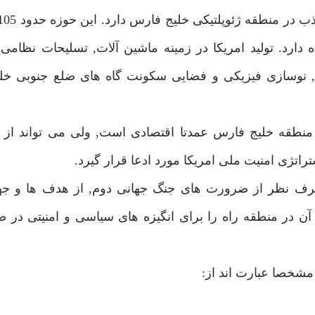
نى را به عهده دارد. توليد امريكا در زمينه ماشين آلات, تسليحات نظا
 نوسازى فيزيكى و فضايى سكونت گاه هاى ضلع جنوبى خل
 منطقه خليج فارس عمدتا اقتصادى است, ولى مى تواند از
راتژى امنيت ملى امريكا مورد ادعا قرار گيرد.
 صرف نظر از ضرورت هاى جنگ جهانى دوم, از هدف ها و جه
آن در منطقه راه را براى انگيزه هاى سياسى و امنيتى در 
 مشخصا عبارت اند از: