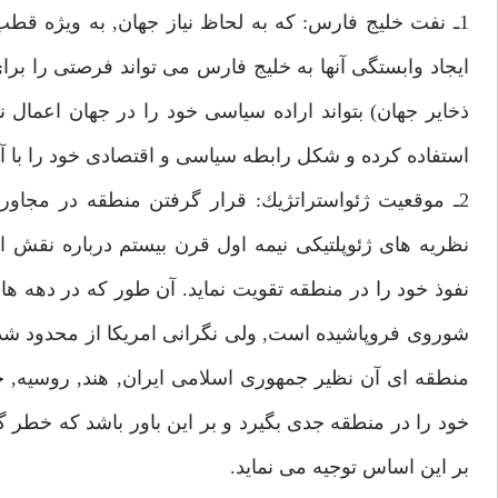
1ـ نفت خليج فارس: كه به لحاظ نياز جهان, به ويژه قطب 
ذخاير جهان) بتواند اراده سياسى خود را در جهان اعمال ن
استفاده كرده و شكل رابطه سياسى و اقتصادى خود را با آنها
2ـ موقعيت ژئواستراتژيك: قرار گرفتن منطقه در مجاور
نظريه هاى ژئوپلتيكى نيمه اول قرن بيستم درباره نقش ا
نفوذ خود را در منطقه تقويت نمايد. آن طور كه در دهه ه
شوروى فروپاشيده است, ولى نگرانى امريكا از محدود شدن
منطقه اى آن نظير جمهورى اسلامى ايران, هند, روسيه,
خود را در منطقه جدى بگيرد و بر اين باور باشد كه خطر گذ
بر اين اساس توجيه مى نمايد.