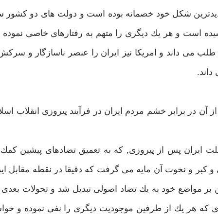
 شديدترين شكل خود خصمانه بوده است و دولت هاى دو كشور 
كشيده است و هر يك ديگرى را متهم به رفتارهاى خاصى نموده 
لب مى داند و امريكا نيز ايران را عنصر ناسازگار و سرك
داند.
 از آن در برابر خشم مردم ايران در فرآيند پيروزى انقلاب اسل
ملت ايران پس از پيروزى, كه به تعميق تضادهاى پيشين كمك ن
 كبر و نخوت آن مايه مى گرفت كه دقيقا در نقطه مقابل اي
 بر مواضع خود به يك تضاد اصولى تبديل شد و تحولات بعدى 
رى كه هر يك از طرفين موجوديت ديگرى را نفى نموده و خو