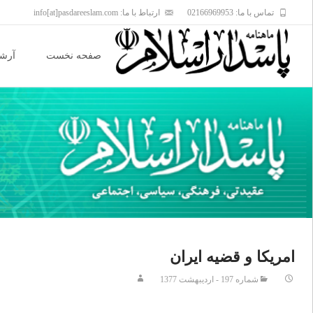
تماس با ما: 02166969953
ارتباط با ما: info[at]pasdareeslam.com
Skip
to
صفحه نخست
آرشی
content
امريكا و قضيه ايران
شماره 197 - اردیبهشت 1377