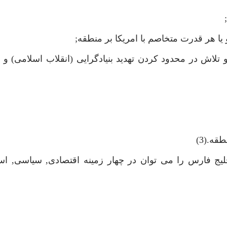
 هر قدرت متخاصم با امريكا بر منطقه;
لاش در محدود كردن تهديد بنيادگرايى (انقلاب اسلامى) و
ه.(3)
ليج فارس را مى توان در چهار زمينه اقتصادى, سياسى, اس