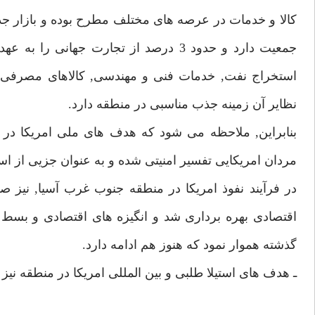
جمعيت دارد و حدود 3 درصد از تجارت جها
استخراج نفت, خدمات فنى و مهندسى, كالاهاى مصرفى,
نظاير آن زمينه جذب مناسبى در منطقه دارد.
بنابراين, ملاحظه مى شود كه هدف هاى ملى امريكا در
مردان امريكايى تفسير امنيتى شده و به عنوان جزيى از است
در فرآيند نفوذ امريكا در منطقه جنوب غرب آسيا, نيز
اقتصادى بهره بردارى شد و انگيزه هاى اقتصادى و بسط 
گذشته هموار نمود كه هنوز هم ادامه دارد.
ـ هدف هاى استيلا طلبى و بين المللى امريكا در منطقه نيز