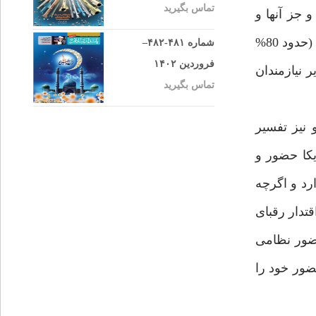
تماس بگیرید
 جز آنها و
ايجاد وابستگى آنها به خليج فارس مى تواند فرصتى را براى امريكا فراهم كند تا از طريق كنترل اين ذخيره بزرگ جهانى (حدود 80%
شماره ۴۸۱-۴۸۲–
فروردین ۱۴۰۲
 نيازمندان
تماس بگیرید
 نيز تفسير
يكا حضور و
رد و اگرچه
تدار رقباى
حضور نظامى
ضور خود را