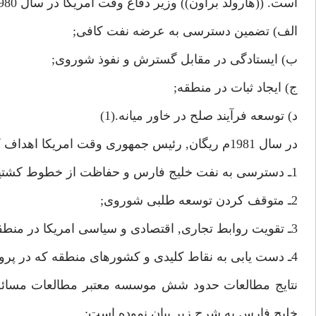
است. ((هارولد براون)) وزير دفاع وقت امريكا در سال 1980م درباره اهداف امريكا چنين مى گويد:
الف) تضمين دسترسى به عرضه نفت كافى;
ب) ايستادگى در مقابل گسترش و نفوذ شوروى;
ج) ايجاد ثبات در منطقه;
د) توسعه فرآيند صلح در خاور ميانه.(1)
در سال 1981م ريگان, رئيس جمهورى وقت امريكا اهداف كشورش را در منطقه بدين شرح اعلام كرد:
1ـ دسترسى به نفت خليج فارس و حفاظت از خطوط كشتيرانى;
2ـ متوقف كردن توسعه طلبى شوروى;
3ـ تقويت روابط تجارى, اقتصادى و سياسى امريكا در منطقه;
4ـ دست يابى به نقاط كليدى و كشورهاى منطقه كه در پروژه هاى نظامى امريكا قرار دارند.(2)
نتايج مطالعات حدود شش موسسه معتبر مطالعات مسائل ب
خليج فارس به شرح زير بيان نموده است: