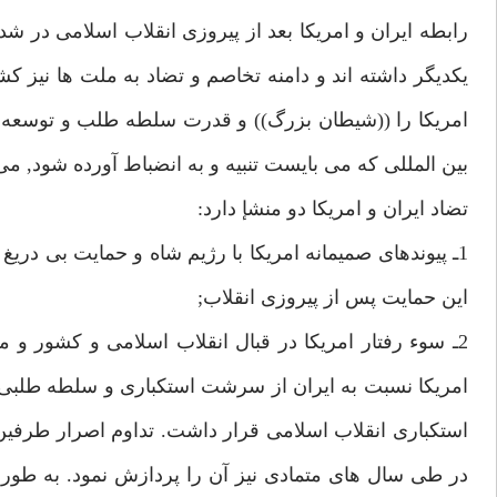
رابطه ايران و امريكا بعد از پيروزى انقلاب اسلامى در
يكديگر داشته اند و دامنه تخاصم و تضاد به ملت ها نيز 
امريكا را ((شيطان بزرگ)) و قدرت سلطه طلب و توسعه ط
بين المللى كه مى بايست تنبيه و به انضباط آورده شود, مى 
تضاد ايران و امريكا دو منشإ دارد:
1ـ پيوندهاى صميمانه امريكا با رژيم شاه و حمايت بى دريغ
اين حمايت پس از پيروزى انقلاب;
2ـ سوء رفتار امريكا در قبال انقلاب اسلامى و كشور و 
امريكا نسبت به ايران از سرشت استكبارى و سلطه طلبى و
استكبارى انقلاب اسلامى قرار داشت. تداوم اصرار طرفين
در طى سال هاى متمادى نيز آن را پردازش نمود. به طو