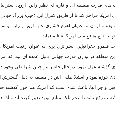
هاى قدرت منطقه اى و قاره اى نظير ژاپن, اروپا, استراليا و
موده و از آن به عنوان اهرم فشارى عليه اروپا و ژاپن و ساير
 به نفع منافع ملى امريكا تنظيم نمايد.
ت قلمرو جغرافيايى استراتژى برى به عنوان رقيب امريكا و
ين منطقه در توازن قدرت جهانى, دليل عمده اى بود كه امر
اى گذشته عمل نمود. در حال حاضر نيز چنين شرايطى وجود دا
 حوزه نفوذ و استيلا طلبى اش در منطقه به دليل گسترش اق
 چين و جز آنها, باعث شده است كه امريكا هم چون گذشته 
شته رفع نشده است, بلكه منابع تهديد تغيير كرده اند و لذا ح