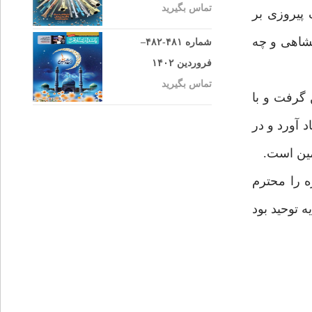
تماس بگیرید
 پيروزى بر
شاهى و چه
شماره ۴۸۱-۴۸۲–
فروردین ۱۴۰۲
تماس بگیرید
است بايد جشن گرفت و با
گ شمرد و به ياد آورد و در
ين است.
ه را محترم
 توحيد بود