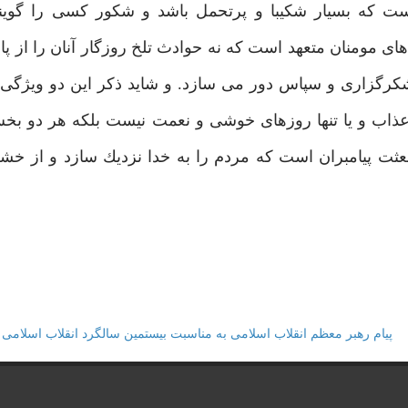
ست كه بسيار شكيبا و پرتحمل باشد و شكور كسى را گويند
اى مومنان متعهد است كه نه حوادث تلخ روزگار آنان را از پاى
شكرگزارى و سپاس دور مى سازد. و شايد ذكر اين دو ويژگى د
 عذاب و يا تنها روزهاى خوشى و نعمت نيست بلكه هر دو ب
بعثت پيامبران است كه مردم را به خدا نزديك سازد و از 
پيام رهبر معظم انقلاب اسلامى به مناسبت بيستمين سالگرد انقلاب اسلامى