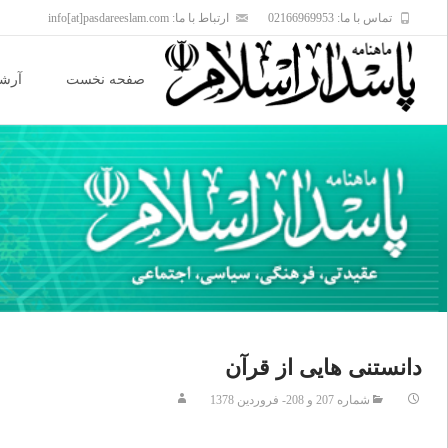
تماس با ما: 02166969953
ارتباط با ما: info[at]pasdareeslam.com
Skip
to
صفحه نخست
آرشی
content
دانستنى هايى از قرآن
شماره 207 و 208- فروردین 1378