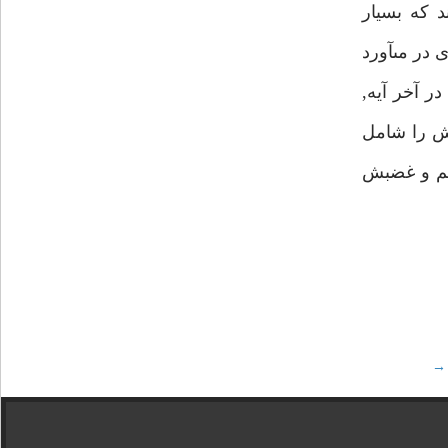
 كه بسيار
 در مىآورد
ر آخر آيه,
خش را شامل
خشم و غضبش
→