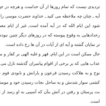
ترديدى نيست كه تمام روزها از آن خداست و هرچه در ج
آيه ـ چنان چه ملاحظه مى كنيد ـ خداوند حضرت موسى را فر
شود اين ايام الله كه در آيه آمده است, غير از ايام 
رخدادهايى به وقوع پيوسته كه در روزهاى ديگر چنين نب
تر نمايان گشته و آيه اى از آيات در آن ها رخ داده است.
حال ممكن است در اين ايام, قهر و غلبه الهى بر كفار و م
عذاب هايى كه بر برخى از اقوام پيامبران گذشته نازل مى
نوح و به هلاكت رسيدن فرعون و يارانش و نابودى قوم عا
كشتى سوار شدنش و به ساحل نجات رسيدن خود و مومنان ه
بت پرستان و رفتن در آتش بىآن كه آسيبى به او رسد از ا
است.