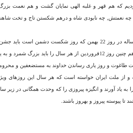
وديم كه هم قهر و غلبه الهى نمايان گشت و هم نعمت بزرگ
چه نعمتش, چه نابودى شاه و درهم شكستن تاج و تخت شاهن
يادآورى كردن مردم به ايام الله مانند همين است كه هر ساله در روز 22 بهمن كه روز شكست دشمن 
راهپيمايى و سخنرانى, آن روز عظيم الهى را به ياد آوردو هم چنين روز 12فروردين از هر سال را بايد بزر
 طاغوت و روز يارى رساندن خداوند به مستضعفين و محروم
ته و از ملت ايران خواسته است كه هر سال اين روزهاى ويژ
ياد آورند و انگيزه پيروزى را كه وحدت همگانى در زير سايه
د تا پيوسته پيروز و بهروز باشند.