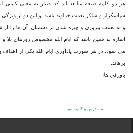
هر دو كلمه صيغه مبالغه اند كه صبار به معنى كسى ا
سپاسگزار و شاكر نعمت خداوند باشد. و اين دو از ويژگى ه
و نه نعمت پيروزى و چيره شدن بر دشمنان, آن ها را از 
اشاره به همين باشد كه ايام الله مخصوص روزهاى بلا و
مى شود. در هر صورت يادآورى ايام الله يكى از اهداف 
برهاند.
پاورقي ها:
←
Post
مدرس و كابينه سياه
navigation