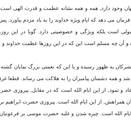
هان وجود دارد, همه و همه نشانه عظمت و قدرت الهى است 
مان مى دهد كه ايام ويژه خداوند را به ياد مردم بياورد. پ
معمولى است بلكه ويژگى و خصوصيتى دارد. گويا در اين روز
وده و آن چه مسلم است اين كه در اين روزها عظمت خداوند 
شركان به ظهور رسيده و يا اين كه نعمتى بزرگ نمايان گشته 
 شد و همه دشمنان پيامبران را به هلاكت مى رساند. قطعا غ
د و ثمود, از اين ايام الله است كه در مقابل, پيروزى حضر
مراهش, از اين ايام الله است. پيروزى حضرت ابراهيم بر 
يام الله است. چيره شدن و غلبه حضرت موسى بر فرعونيان از