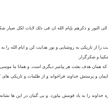
لى النور و ذكرهم بإيام الله ان فى ذلك لايات لكل صبار شك
را از تاريكى به روشنايى و نور هدايت كن و ايام الله را به 
شكيبا و شكرگزار.
 همان هدف بعثت هر پيامبر ديگرى است. و همانا ما موسى را
 ايمان و پرستش خداوند فراخواند و از ظلمات و تاريكى هاى
 خداوند را به ياد قومش بياورد. و بى گمان در اين ها نشان