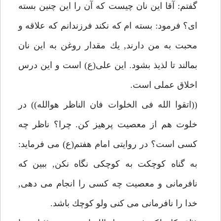
گفتم: آقا اين نان چيست كه آن را اين چنين بسته
اى؟ فرمود: بسته ام كه نكند فرزندانم كه علاقه و
محبت به من دارند, يك مقدار روغن به اين نان
بمالند تا لذيذ بشود. اين على(ع) است و اين درس
اخلاق عملى است.
((اتقوا الله فى الخلوات فان الناظر هوالله)) در
خلوت هم از معصيت پرهيز كن. چرا؟ ناظر چه
كسى است؟ در روايتى امام هفتم(ع) مى فرمايد:
به گناه كوچكت به كوچكى نگاه نكن, ببين كه
نافرمانى و معصيت چه كسى را انجام مى دهى,
خدا را نافرمانى مى كنى ولو كوچك باشد.