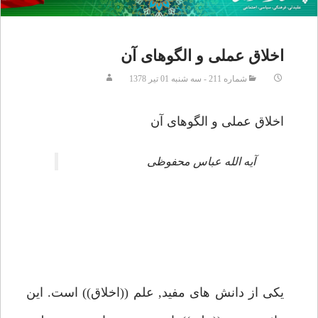
اخلاق عملى و الگوهاى آن
شماره 211 - سه شنبه 01 تير 1378
اخلاق عملى و الگوهاى آن
آيه الله عباس محفوظى
يكى از دانش هاى مفيد, علم ((اخلاق)) است. اين