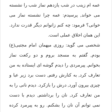
عمه ام زينب در شب يازدهم نماز شب را نشسته
مى خواند, پرسيدم: عمه چرا نشسته نماز مى
خوانى؟ فرمود: چه كنم زانوانم ديگر قدرت ندارد.
اين همان اخلاق عملى است.
شخصى مى گويد: روزى ميهمان امام مجتبى(ع)
بودم, گفتم به مسجد بروم و دو ركعت نماز
بخوانم, پيرمردى را ديدم گوشه اى ايستاده به من
تعارف كرد, به كنارش رفتم, دست برد زير عبا و
چيزى بيرون آورد, درش را بازكرد. ديدم نانى را به
من تعارف كرد, نان را برداشتم, ديدم با دست
نمى توانم آن نان را بشكنم. رو به پيرمرد كرده