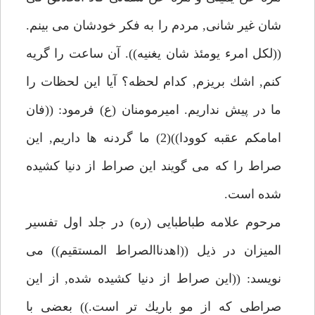
شان غير شانى, مردم را به فكر خودشان مى بينم.
((لكل امرء يومئذ شان يغنيه)). آن ساعت را گريه
كنم, اشك بريزم, كدام لحظه؟ آيا اين لحظات را
ما در پيش نداريم. اميرمومنان (ع) فرمود: ((فان
امامكم عقبه كوودا))(2) ما گردنه ها داريم, اين
صراط را كه مى گويند اين صراط از دنيا كشيده
شده است.
مرحوم علامه طباطبايى (ره) در جلد اول تفسير
الميزان در ذيل ((اهدناالصراط المستقيم)) مى
نويسد: ((اين صراط از دنيا كشيده شده, از اين
صراطى كه از مو باريك تر است.)) بعضى با