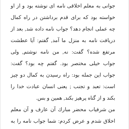
جوانى به معلم اخلاقى نامه اى نوشته بود و از او
خواسته بود كه براى قدم برداشتن در راه كمال
چه عملى انجام دهد؟ جواب نامه داده شد, بعد از
دريافت نامه به منزل ما آمد, گفتم: آيا عطشت
مرتفع شده؟ گفت: نه, من نامه نوشتم, ولى
جواب خيلى مختصر بود. گفتم چه بود؟ گفت:
جواب اين جمله بود: راه رسيدن به كمال دو چيز
است: تعبد و تجنب ; يعنى انسان عبادت خدا را
بكند و از گناه پرهيز بكند, همين و بس.
من شرفياب محضر مبارك آن عارف و آن معلم
اخلاق شدم و عرض كردم: شما جواب نامه را به