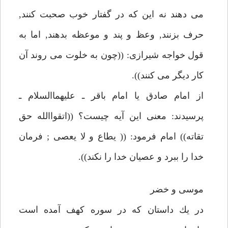
مى دهند نه اين كه در گفتار خوب صحبت كنند,
حرف بزنند, وعظ و پند و موعظه بدهند, اما به
قول خواجه شيرازى: ((چون به خلوت مى روند آن
كار ديگر مى كنند)).
از امام صادق يا امام باقر ـ عليهماالسلام ـ
پرسيدند: معنى اين آيه چيست؟ ((اتقواالله حق
تقاته)) امام فرمود: (( يطاع و لا يعصى ; فرمان
خدا را ببرد و عصيان خدا را نكند)).
موسى و خضر
در يك داستان كه در سوره كهف آمده است