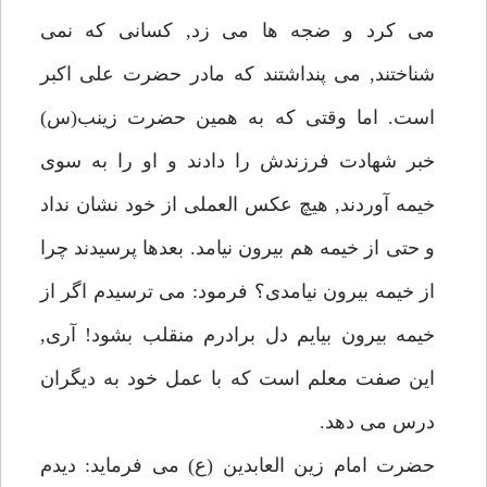
مى كرد و ضجه ها مى زد, كسانى كه نمى
شناختند, مى پنداشتند كه مادر حضرت على اكبر
است. اما وقتى كه به همين حضرت زينب(س)
خبر شهادت فرزندش را دادند و او را به سوى
خيمه آوردند, هيچ عكس العملى از خود نشان نداد
و حتى از خيمه هم بيرون نيامد. بعدها پرسيدند چرا
از خيمه بيرون نيامدى؟ فرمود: مى ترسيدم اگر از
خيمه بيرون بيايم دل برادرم منقلب بشود! آرى,
اين صفت معلم است كه با عمل خود به ديگران
درس مى دهد.
حضرت امام زين العابدين (ع) مى فرمايد: ديدم