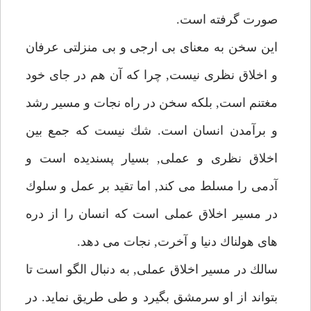
صورت گرفته است.
اين سخن به معناى بى ارجى و بى منزلتى عرفان
و اخلاق نظرى نيست, چرا كه آن هم در جاى خود
مغتنم است, بلكه سخن در راه نجات و مسير رشد
و برآمدن انسان است. شك نيست كه جمع بين
اخلاق نظرى و عملى, بسيار پسنديده است و
آدمى را مسلط مى كند, اما تقيد بر عمل و سلوك
در مسير اخلاق عملى است كه انسان را از دره
هاى هولناك دنيا و آخرت, نجات مى دهد.
سالك در مسير اخلاق عملى, به دنبال الگو است تا
بتواند از او سرمشق بگيرد و طى طريق نمايد. در