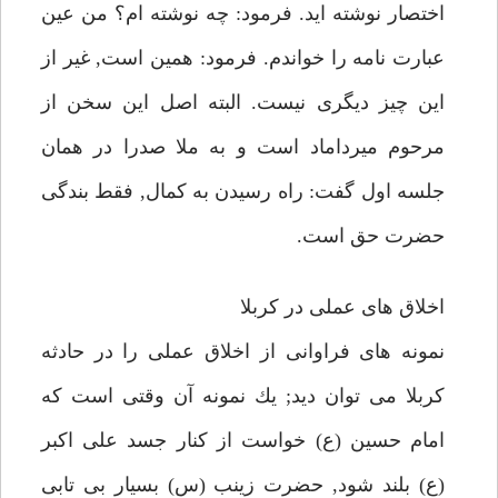
اختصار نوشته ايد. فرمود: چه نوشته ام؟ من عين
عبارت نامه را خواندم. فرمود: همين است, غير از
اين چيز ديگرى نيست. البته اصل اين سخن از
مرحوم ميرداماد است و به ملا صدرا در همان
جلسه اول گفت: راه رسيدن به كمال, فقط بندگى
حضرت حق است.
اخلاق هاى عملى در كربلا
نمونه هاى فراوانى از اخلاق عملى را در حادثه
كربلا مى توان ديد; يك نمونه آن وقتى است كه
امام حسين (ع) خواست از كنار جسد على اكبر
(ع) بلند شود, حضرت زينب (س) بسيار بى تابى