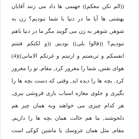
((الم نكن معكم)) جهنمى ها داد مى زنند آقايان
بهشتى ها آيا ما در دنيا با شما نبوديم؟ زن به
شوهر, شوهر به زن مى گويند مگر ما در دنيا باهم
نبوديم؟ ((قالوا بلى)) بوديم, ((و لكنكم فتنتم
انفسكم و تربصتم و ارتبتم و غرتكم الامانى))(4)
هواى نفس, شما را مغرور كرد, مقام, تو را مغرور
كرد. بچه ها را ديده ايد, وقتى كه دست بچه ها را
بگيرى و جلوى مغازه اسباب بازى فروشى ببرى,
هر كدام چيزى مى خواهند وبه همان چيز هم
دلخوشند, ما هم حالت همان بچه ها را داريم,
مقام, مثل همان عروسك يا ماشين كوكى است