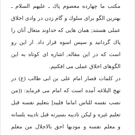
مكتب ما چهارده معصوم پاك ـ عليهم السلام ـ
بهترين الگو براى سلوك و گام زدن در وادى اخلاق
عملى هستند; همان هايى كه خداوند متعال آنان را
پاك گردانيد و سپس اسوه قرار داد. از اين رو
است كه در اين مقاله, اشاره اى كوتاه به اين
الگوهاى اخلاق عملى مى افكنيم.
در كلمات قصار امام على بن ابى طالب (ع) در
نهج البلاغه آمده است كه امام مى فرمايد: ((من
نصب نفسه للناس اماما فليبدإ بتعليم نفسه قبل
تعليم غيره و ليكن تاديبه بسيرته قبل تاديبه بلسانه
و معلم نفسه و مودبها احق بالاجلال من معلم