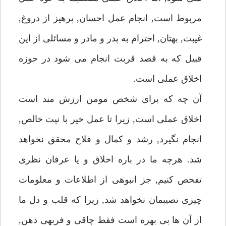
مربوط است, انجام عمل احسان, پرهيز از دروغ,
غيبت, بهتان, احترام به پدر و مادر و مسائلى از اين
قبيل كه به قصد قربت انجام مى شود در حوزه
اخلاق عملى است.
آن چه كه براى شخص مومن ارزش مند است
اخلاق عملى است, زيرا تا عمل خير با نيت خالص,
انجام نگيرد, رشد و كمال و فلاح محقق نخواهد
شد. هرچه ما در باره اخلاق و يا عرفان نظرى
تفحص كنيم, جز انبوهى از اطلاعات و معلومات
چيزى نصيبمان نخواهد شد, زيرا كه قلب و دل ما
از آن ها بى بهره است فقط چاقى و فربهى ذهن,