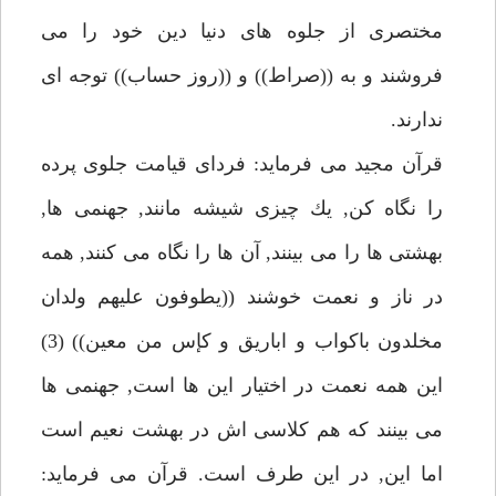
مختصرى از جلوه هاى دنيا دين خود را مى
فروشند و به ((صراط)) و ((روز حساب)) توجه اى
ندارند.
قرآن مجيد مى فرمايد: فرداى قيامت جلوى پرده
را نگاه كن, يك چيزى شيشه مانند, جهنمى ها,
بهشتى ها را مى بينند, آن ها را نگاه مى كنند, همه
در ناز و نعمت خوشند ((يطوفون عليهم ولدان
مخلدون باكواب و اباريق و كإس من معين)) (3)
اين همه نعمت در اختيار اين ها است, جهنمى ها
مى بينند كه هم كلاسى اش در بهشت نعيم است
اما اين, در اين طرف است. قرآن مى فرمايد: