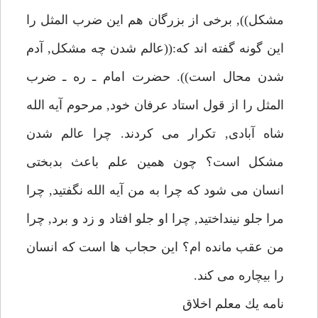
مشكل)), برخى از بزرگان هم اين ضرب المثل را
اين گونه گفته اند كه:((عالم شدن چه مشكل, آدم
شدن محال است)). حضرت امام ـ ره ـ ضرب
المثل را از قول استاد عرفان خود, مرحوم آيه الله
شاه آبادى, تكرار مى كردند. چرا عالم شدن
مشكل است؟ چون همين علم باعث بدبختى
انسان مى شود كه چرا به من آيه الله نگفتيد, چرا
مرا جلو نينداختيد, چرا او جلو افتاد و زد و برد, چرا
من عقب مانده ام؟ اين حجاب ها است كه انسان
را بيچاره مى كند.
نامه يك معلم اخلاق