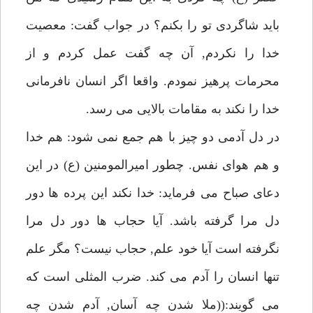
بايد شاگردى تو را بكنم؟ در جواب گفت: معصيت
خدا را نكردم, آن چه گفت عمل كردم و از
محرمات پرهيز نمودم. واقعا اگر انسان نافرمانى
خدا را نكند به مقامات بالايى مى رسد.
در دل آدمى دو چيز با هم جمع نمى شود: هم خدا
و هم هواى نفس. چطور اميرالمومنين (ع) در اين
دعاى صباح مى فرمايد: خدا نكند اين پرده ها دور
دل مرا گرفته باشد. آيا حجاب ها دور دل مرا
نگرفته است آيا خود علم, حجاب نيست؟ مگر علم
تنها انسان را آدم مى كند. ضرب المثلى است كه
مى گويند:((ملا شدن چه آسان, آدم شدن چه