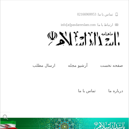
تماس با ما: 02166969953
ارتباط با ما: info[at]pasdareeslam.com
Skip
to
صفحه نخست
آرشیو مجله
ارسال مطلب
content
درباره ما
تماس با ما
جستجو
برای: