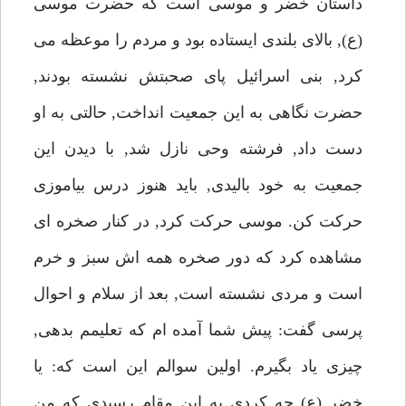
داستان خضر و موسى است كه حضرت موسى
(ع), بالاى بلندى ايستاده بود و مردم را موعظه مى
كرد, بنى اسرائيل پاى صحبتش نشسته بودند,
حضرت نگاهى به اين جمعيت انداخت, حالتى به او
دست داد, فرشته وحى نازل شد, با ديدن اين
جمعيت به خود باليدى, بايد هنوز درس بياموزى
حركت كن. موسى حركت كرد, در كنار صخره اى
مشاهده كرد كه دور صخره همه اش سبز و خرم
است و مردى نشسته است, بعد از سلام و احوال
پرسى گفت: پيش شما آمده ام كه تعليمم بدهى,
چيزى ياد بگيرم. اولين سوالم اين است كه: يا
خضر (ع) چه كردى به اين مقام رسيدى كه من