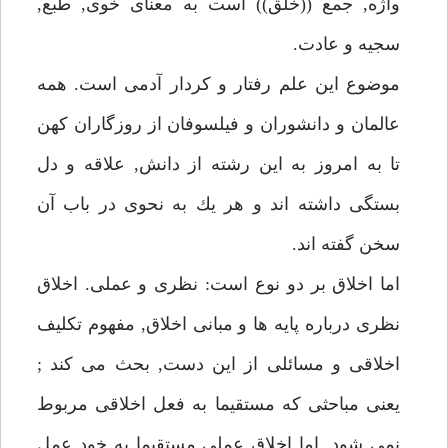
واژه, جمع ((خلق)) است به معناى خوى, طبع,
سجيه و عادت.
موضوع اين علم رفتار و كردار آدمى است. همه
عالمان و دانشوران و فيلسوفان از روزگاران كهن
تا به امروز به اين رشته از دانش, علاقه و دل
بستگى داشته اند و هر يك به نحوى در باب آن
سخن گفته اند.
اما اخلاق بر دو نوع است: نظرى و عملى. اخلاق
نظرى درباره پايه ها و مبانى اخلاق, مفهوم تكليف
اخلاقى و مسائلى از اين دست, بحث مى كند ;
يعنى مباحثى كه مستقيما به فعل اخلاقى مربوط
نمى شود, اما اخلاق عملى مستقيما به خود عمل