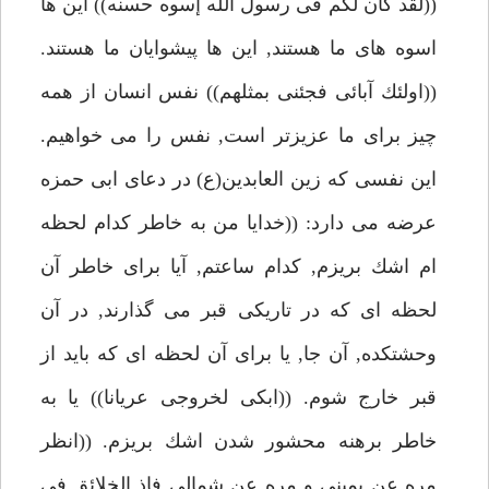
((لقد كان لكم فى رسول الله إسوه حسنه)) اين ها
اسوه هاى ما هستند, اين ها پيشوايان ما هستند.
((اولئك آبائى فجئنى بمثلهم)) نفس انسان از همه
چيز براى ما عزيزتر است, نفس را مى خواهيم.
اين نفسى كه زين العابدين(ع) در دعاى ابى حمزه
عرضه مى دارد: ((خدايا من به خاطر كدام لحظه
ام اشك بريزم, كدام ساعتم, آيا براى خاطر آن
لحظه اى كه در تاريكى قبر مى گذارند, در آن
وحشتكده, آن جا, يا براى آن لحظه اى كه بايد از
قبر خارج شوم. ((ابكى لخروجى عريانا)) يا به
خاطر برهنه محشور شدن اشك بريزم. ((انظر
مره عن يمينى و مره عن شمالى فاذ الخلائق فى