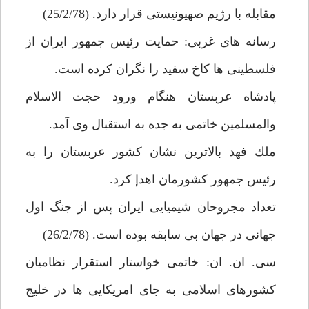
مقابله با رژيم صهيونيستى قرار دارد. (25/2/78)
رسانه هاى غربى: حمايت رئيس جمهور ايران از
فلسطينى ها كاخ سفيد را نگران كرده است.
پادشاه عربستان هنگام ورود حجت الاسلام
والمسلمين خاتمى به جده به استقبال وى آمد.
ملك فهد بالاترين نشان كشور عربستان را به
رئيس جمهور كشورمان اهدإ كرد.
تعداد مجروحان شيميايى ايران پس از جنگ اول
جهانى در جهان بى سابقه بوده است. (26/2/78)
سى. ان. ان: خاتمى خواستار استقرار نظاميان
كشورهاى اسلامى به جاى امريكايى ها در خليج