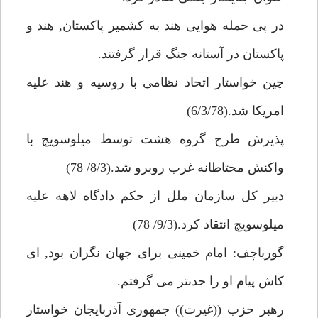
در پى حمله هوايى هند به كشمير پاكستان, هند و
پاكستان در آستانه جنگ قرار گرفتند.
چين خواستار اتحاد نظامى با روسيه و هند عليه
امريكا شد.(6/3/78)
پذيرش طرح گروه هشت توسط ميلوسويچ با
واكنش محتاطانه غرب روبرو شد.(8/3/ 78)
دبير كل سازمان ملل از حكم دادگاه لاهه عليه
ميلوسويچ انتقاد كرد.(9/3/ 78)
گورباچف: امام خمينى براى جهان نگران بود, اى
كاش پيام او را جدىتر مى گرفتم.
رهبر حزب ((غيرت)) جمهورى آذربايجان خواستار