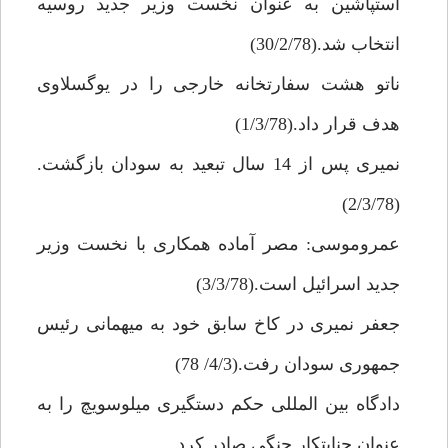
استپاشين به عنوان نخست وزير جديد روسيه
انتخاب شد.(30/2/78)
ناتو هشت سفارتخانه خارجى را در يوگسلاوى
هدف قرار داد.(1/3/78)
نميرى پس از 14 سال تبعيد به سودان بازگشت.
(2/3/78)
عمروموسى: مصر آماده همكارى با نخست وزير
جديد اسرائيل است.(3/3/78)
جعفر نميرى در كاخ سابق خود به ميهمانى رئيس
جمهورى سودان رفت.(4/3/ 78)
دادگاه بين المللى حكم دستگيرى ميلوسويچ را به
عنوان جنايتكار جنگى صادر كرد.