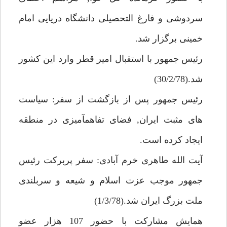
سردوشى و فارغ التحصيلى دانشگاه دريايى امام
خمينى برگزار شد.
رئيس جمهور با استقبال امير قطر وارد اين كشور
شد.(30/2/78)
رئيس جمهور پس از بازگشت از سفر: سياست
هاى مثبت ايران, فضاى تفاهمآميزى در منطقه
ايجاد كرده است.
آيت الله طاهرى خرم آبادى: سفر پربركت رئيس
جمهور موجب عزت اسلام و شيعه و سربلندى
ملت بزرگ ايران شد.(1/3/78)
همايش مشاركت با حضور 107 هزار عضو