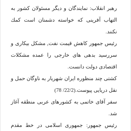
رهبر انقلاب: نمايندگان و ديگر مسئولان كشور به
التهاب آفرينى كه خواسته دشمنان است كمك
نكنند.
رئيس جمهور كاهش قيمت نفت, مشكل بيكارى و
سررسيد بدهى هاى خارجى را عمده مشكلات
اقتصادى دولت دانست.
كشتى چند منظوره ايران شهريار به ناوگان حمل و
نقل دريايى پيوست.(22/2/ 78)
سفر آقاى خاتمى به كشورهاى عربى منطقه آغاز
شد.
رئيس جمهور: جمهورى اسلامى در خط مقدم