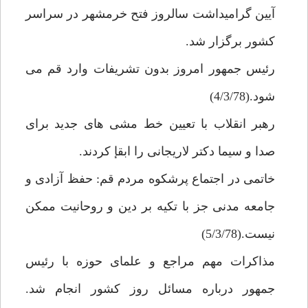
آيين گراميداشت سالروز فتح خرمشهر در سراسر
كشور برگزار شد.
رئيس جمهور امروز بدون تشريفات وارد قم مى
شود.(4/3/78)
رهبر انقلاب با تعيين خط مشى هاى جديد براى
صدا و سيما دكتر لاريجانى را ابقإ كردند.
خاتمى در اجتماع پرشكوه مردم قم: حفظ آزادى و
جامعه مدنى جز با تكيه بر دين و روحانيت ممكن
نيست.(5/3/78)
مذاكرات مهم مراجع و علماى حوزه با رئيس
جمهور درباره مسائل روز كشور انجام شد.