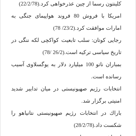
كلينتون رسما از چين عذرخواهى كرد.(22/2/78)
امريكا با فروش 80 فروند هواپيماى جنگى به
امارات موافقت كرد.(23/2/ 78)
رجايى كوتان: سلب تابعيت كواكچى لكه ننگى در
تاريخ سياسى تركيه است.(26/2 /78)
بمباران ناتو 100 ميليارد دلار به يوگسلاوى آسيب
رسانده است.
انتخابات رژيم صهيونيستى در ميان تدابير شديد
امنيتى برگزار شد.
باراك در انتخابات رژيم صهيونيستى نتانياهو را
شكست داد.(28/2/78)