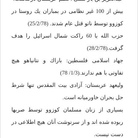
بيش از 100 غير نظامى در بمباران يك روستا در
كوزوو توسط ناتو قتل عام شدند. (25/2/78)
حزب الله با 60 راكت شمال اسرائيل را هدف
گرفت.(28/2/78)
جهاد اسلامى فلسطين: باراك و نتانياهو هيچ
تفاوتى با هم ندارند.(1/3/ 78)
وليعهد عربستان: آزادى بيت المقدس تنها شرط
حل بحران خاورميانه است.
بسيارى از زنان مسلمان كوزوو توسط صربها
ربوده شده اند و از سرنوشت آنان هيچ اطلاعى در
دست نيست.