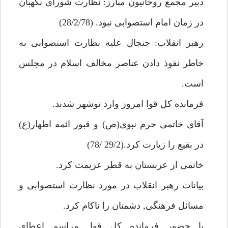
دبير مجمع روحانيون مبارز: نظارت شوراى نگهبان
در زمان امام استصوابى نبود. (28/2/78)
رهبر انقلاب: جنجال عليه نظارت استصوابى به
خاطر نفوذ دادن عناصر مخالف اسلام در مجلس
است.
فرمانده كل قوا امروز وارد نوشهر شدند.
آقاى خاتمى حرم نبوى(ص) و قبور ائمه اطهار(ع)
در بقيع را زيارت كرد.(29/2 /78)
خاتمى از عربستان به قطر عزيمت كرد.
بيانات رهبر انقلاب در مورد نظارت استصوابى و
مسائل فرهنگى, دشمنان را ناكام كرد.
با حضور فرمانده كل قوا, مراسم اعطاى