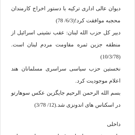
ديوان عالى ادارى تركيه با دستور اخراج كارمندان
محجبه موافقت كرد!(6/3/ 78)
دبير كل حزب الله لبنان: عقب نشينى اسرائيل از
منطقه جزين ثمره مقاومت مردم لبنان است.
(10/3/78)
نخستين حزب سياسى سراسرى مسلمانان هند
اعلام موجوديت كرد.
بسم الله الرحمن الرحيم جايگزين عكس سوهارتو
در اسكناس هاى اندونزى شد.(12/ 3/78)
داخلى