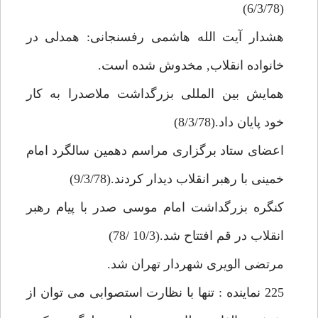
(6/3/78)
هشدار آيت الله هاشمى رفسنجانى: همدلى در
خانواده انقلاب, مخدوش شده است.
همايش بين المللى بزرگداشت ملاصدرا به كار
خود پايان داد.(8/3/78)
اعضاى ستاد برگزارى مراسم دهمين سالگرد امام
خمينى با رهبر انقلاب ديدار كردند.(9/3/78)
كنگره بزرگداشت امام موسى صدر با پيام رهبر
انقلاب در قم افتتاح شد.(10/3 /78)
مرتضى الويرى شهردار تهران شد.
225 نماينده : تنها با نظارت استصوابى مى توان از