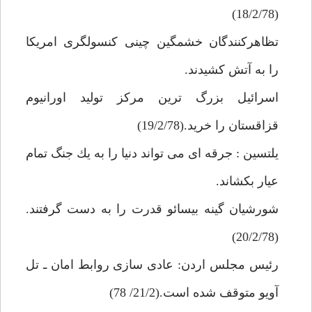
(18/2/78)
تظاهركنندگان خشمگين چينى كنسولگرى امريكا
را به آتش كشيدند.
اسرائيل بزرگ ترين مركز توليد اورانيوم
قزاقستان را خريد.(19/2/78)
يلتسين : جرقه اى مى تواند دنيا را به يك جنگ تمام
عيار بكشاند.
شورشيان گينه بيسائو قدرت را به دست گرفتند.
(20/2/78)
رئيس مجلس اردن: عادى سازى روابط امان ـ تل
آويو متوقف شده است.(21/2/ 78)