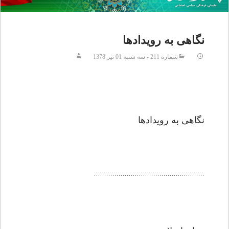
نگاهى به رويدادها
شماره 211 - سه شنبه 01 تير 1378
نگاهى به رويدادها