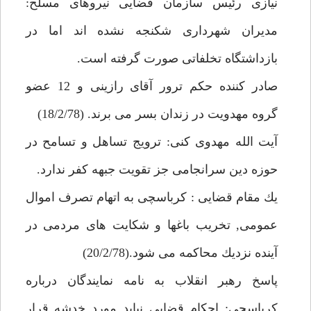
نيازى رئيس سازمان قضايى نيروهاى مسلح:
مديران شهردارى شكنجه نشده اند اما در
بازداشتگاه تخلفاتى صورت گرفته است.
صادر كننده حكم ترور آقاى رازينى و 12 عضو
گروه مهدويت در زندان بسر مى برند. (18/2/78)
آيت الله مهدوى كنى: ترويج تساهل و تسامح در
حوزه دين سرانجامى جز تقويت جبهه كفر ندارد.
يك مقام قضايى : كرباسچى به اتهام تصرف اموال
عمومى, تخريب باغها و شكايت هاى مردمى در
آينده نزديك محاكمه مى شود.(20/2/78)
پاسخ رهبر انقلاب به نامه نمايندگان درباره
كرباسچى: احكام قضايى نبايد مورد خدشه قرار