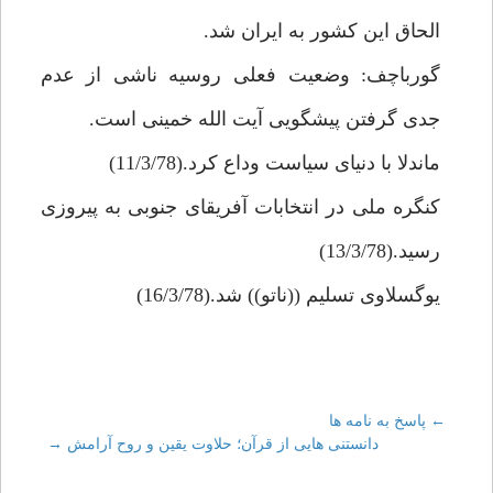
الحاق اين كشور به ايران شد.
گورباچف: وضعيت فعلى روسيه ناشى از عدم
جدى گرفتن پيشگويى آيت الله خمينى است.
ماندلا با دنياى سياست وداع كرد.(11/3/78)
كنگره ملى در انتخابات آفريقاى جنوبى به پيروزى
رسيد.(13/3/78)
يوگسلاوى تسليم ((ناتو)) شد.(16/3/78)
←
Post
پاسخ به نامه ها
دانستنى هايى از قرآن؛ حلاوت يقين و روح آرامش
→