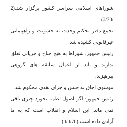
شوراهاى اسلامى سراسر كشور برگزار شد.(2
/3/78)
تجمع دفتر تحكيم وحدت به خشونت و راهپيمايى
غيرقانونى كشيده شد.
رئيس جمهور: شوراها به هيچ جناح و جريانى تعلق
ندارند و بايد از اعمال سليقه هاى گروهى
بپرهيزند.
موسوى اجاق به حبس و جزاى نقدى محكوم شد.
رئيس جمهور: اگر اصول لطمه بخورد چيزى باقى
نمى ماند, اين اسلام و انقلاب است كه به ما
آزادى داده است.(3/3/78)