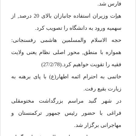
فارس شد.
هيإت وزيران استفاده جانبازان بالاى 20 درصد, از
سهميه ورود به دانشگاه را تصويب كرد.
حجه الاسلام والمسلمين هاشمى رفسنجانى:
همواره با منطق, محور اصلى نظام يعنى ولايت
فقيه را تقويت خواهيم كرد.(27/2/78)
خاتمى به احترام ائمه اطهار(ع) با پاى برهنه به
زيارت بقيع رفت.
در شهر گنبد مراسم بزرگداشت مختومقلى
فراغى با حضور رئيس جمهور تركمنستان و
مهاجرانى برگزار شد.