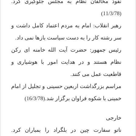
نفوذ مخالفان نظام به مجلس جلوگيرى كرد.
(11/3/78)
رهبر انقلاب: امام به مردم اعتماد كامل داشت و
سر رشته كار را به دست سياست بازها نمى داد.
رئيس جمهور: حضرت آيت الله خامنه اى ركن
نظام هستند و در هدايت امور با هوشيارى و
قاطعيت عمل مى كنند.
مراسم بزرگداشت اربعين حسينى و تجليل از امام
خمينى با شكوه فراوان برگزار شد.(16/3/78)
خارجى
ناتو سفارت چين در بلگراد را بمباران كرد.