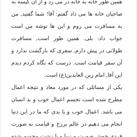
همين طور خانه به خانه در مى زد و از آن كيسه به
صاحبان خانه ها مى داد گفتم: آقا! شما گفتيد, من
به مسافرت مى روم و اين ها توشه من است
جواب داد: بلى. همين طور است, مسافرت
طولانى در پيش دارم, سفرى كه بازگشت ندارد و
آن سفر قيامت است. درست كه نگاه كردم ديدم
اين آقا, امام زين العابدين(ع) است.
يكى از مسائلى كه در مورد معاد و نتيجه اعمال
مطرح شده است تجسم اعمال خوب و بد انسان
مى باشد. اعمال خوب و يا بدى كه ما در اين دنيا
انجام مى دهيم در عالم برزخ و قيامت به صورت
فردى خوش صورت و زيبا و يا زشت مجسم شده