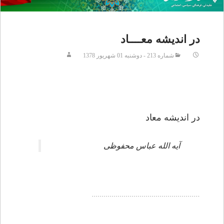
در انديشه معــــاد
شماره 213 - دوشنبه 01 شهريور 1378
در انديشه معاد
آيه الله عباس محفوظى