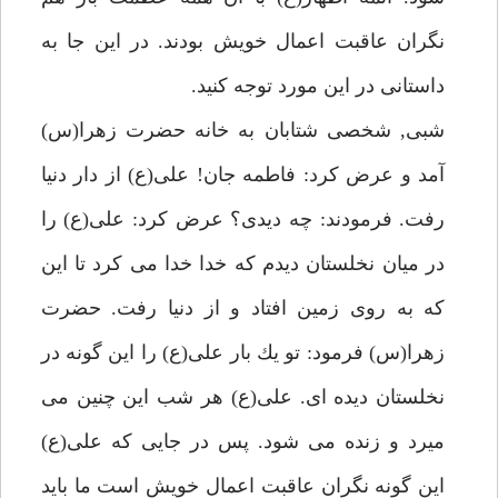
نگران عاقبت اعمال خويش بودند. در اين جا به
داستانى در اين مورد توجه كنيد.
شبى, شخصى شتابان به خانه حضرت زهرا(س)
آمد و عرض كرد: فاطمه جان! على(ع) از دار دنيا
رفت. فرمودند: چه ديدى؟ عرض كرد: على(ع) را
در ميان نخلستان ديدم كه خدا خدا مى كرد تا اين
كه به روى زمين افتاد و از دنيا رفت. حضرت
زهرا(س) فرمود: تو يك بار على(ع) را اين گونه در
نخلستان ديده اى. على(ع) هر شب اين چنين مى
ميرد و زنده مى شود. پس در جايى كه على(ع)
اين گونه نگران عاقبت اعمال خويش است ما بايد