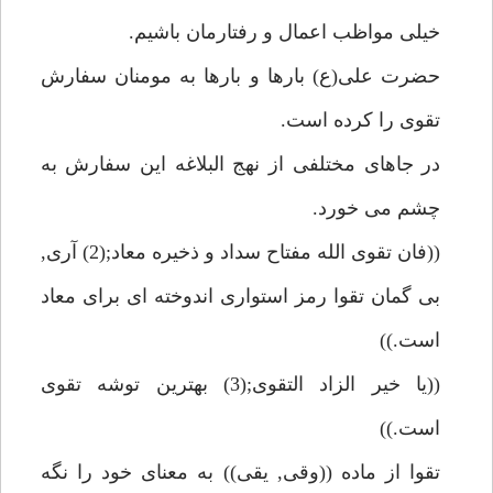
خيلى مواظب اعمال و رفتارمان باشيم.
حضرت على(ع) بارها و بارها به مومنان سفارش
تقوى را كرده است.
در جاهاى مختلفى از نهج البلاغه اين سفارش به
چشم مى خورد.
((فان تقوى الله مفتاح سداد و ذخيره معاد;(2) آرى,
بى گمان تقوا رمز استوارى اندوخته اى براى معاد
است.))
((يا خير الزاد التقوى;(3) بهترين توشه تقوى
است.))
تقوا از ماده ((وقى, يقى)) به معناى خود را نگه