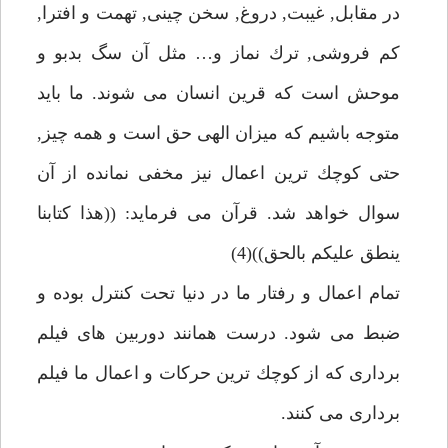
در مقابل, غيبت, دروغ, سخن چينى, تهمت و افترا,
كم فروشى, ترك نماز و… مثل آن سگ بدبو و
موحش است كه قرين انسان مى شوند. ما بايد
متوجه باشيم كه ميزان الهى حق است و همه چيز,
حتى كوچك ترين اعمال نيز مخفى نمانده از آن
سوال خواهد شد. قرآن مى فرمايد: ((هذا كتابنا
ينطق عليكم بالحق))(4)
تمام اعمال و رفتار ما در دنيا تحت كنترل بوده و
ضبط مى شود. درست همانند دوربين هاى فيلم
بردارى كه از كوچك ترين حركات و اعمال ما فيلم
بردارى مى كنند.