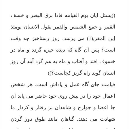
((يسئل ايان يوم القيامه فاذا برق البصر و خسف
القمر و جمع الشمس والقمر يقول الانسان يومئذ
إين المفر;(1) مى پرسد: روز رستاخيز چه وقت
است؟ پس آن گاه كه ديده خيره گردد و ماه در
خسوف افتد و آفتاب و ماه به هم گرد آيند آن روز
انسان گويد راه گريز كجاست؟))
قيامت جاى گاه عمل و پاداش است. هر شخص
اعمال خود را در پيش روى خود حاضر مى يابد آن
جا اعضا و جوارح و شاهدان بر رفتار و كردار ما
شهادت مى دهند. گناهان مانند طوق دور گردن