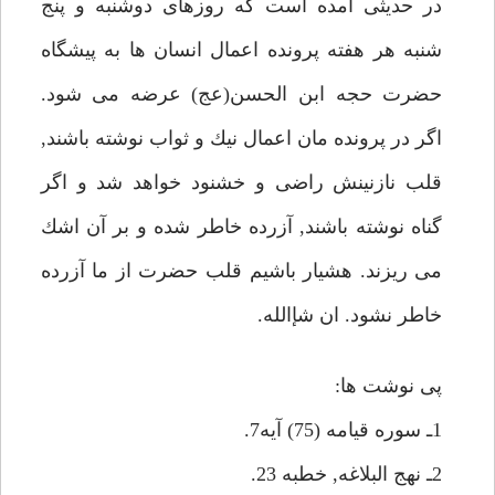
در حديثى آمده است كه روزهاى دوشنبه و پنج
شنبه هر هفته پرونده اعمال انسان ها به پيشگاه
حضرت حجه ابن الحسن(عج) عرضه مى شود.
اگر در پرونده مان اعمال نيك و ثواب نوشته باشند,
قلب نازنينش راضى و خشنود خواهد شد و اگر
گناه نوشته باشند, آزرده خاطر شده و بر آن اشك
مى ريزند. هشيار باشيم قلب حضرت از ما آزرده
خاطر نشود. ان شإالله.
پى نوشت ها:
1ـ سوره قيامه (75) آيه7.
2ـ نهج البلاغه, خطبه 23.