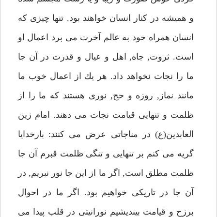
و هميشه در كنار انسان خواهند بود. تنها چيزى كه
انسان همراه خود به عالم آخرت مى برد اعمال او
است. ثروت, جاه, اهل و عيال و قدرت در آن جا
ما را نجات نخواهد داد. هر يك از اعمال خوب ما
مانند نماز, روزه و حج, نورى هستند كه ما را از
ظلمت و تنهايى قيامت نجات مى دهند. امام زين
العابدين(ع) در مناجاتى عرض مى كنند: بارخدايا
گريه مى كنم بر تنهايى و تنگى ظلمت قبرم آن جا
ظلمت مطلق است, اگر ما از اين جا نور نبريم, در
آن جا در تاريكى خواهيم بود. اگر ما در احوال
برزخ و قيامت بينديشيم نورانيتى در قلب پيدا مى