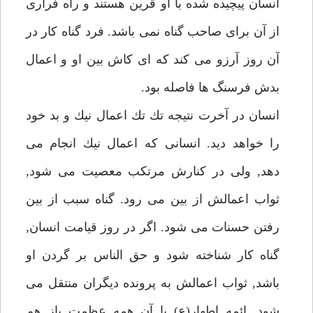
انسان پيچيده شده با او قرين هستند و راه فرارى
از آن براى صاحب گناه نمى باشد. فرد گناه كار در
آن روز آرزو مى كند كه اى كاش بين او و اعمال
بدش فرسنگ ها فاصله بود.
انسان در آخرت نتيجه تك تك اعمال نيك و بد خود
را خواهد ديد. انسانى كه اعمال نيك انجام مى
دهد, ولى در كنارش مرتكب معصيت مى شود,
ثواب اعمالش از بين مى رود. گناه سبب از بين
رفتن حسنات مى شود. اگر در روز قيامت انسان,
گناه كار شناخته شود و حق الناس بر گردن او
باشد, ثواب اعمالش به پرونده ديگران منتقل مى
شود. ائمه اطهار(ع) با آن همه عظمت باز هم