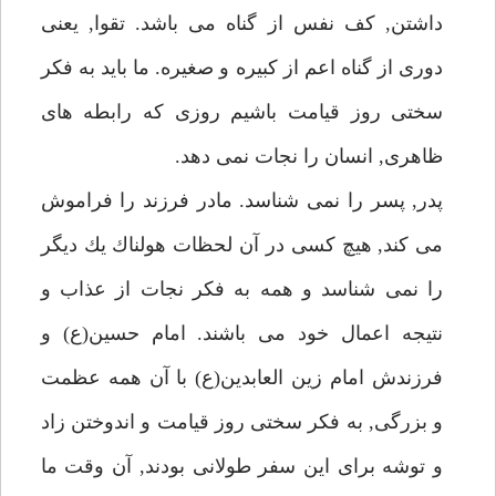
داشتن, كف نفس از گناه مى باشد. تقوا, يعنى
دورى از گناه اعم از كبيره و صغيره. ما بايد به فكر
سختى روز قيامت باشيم روزى كه رابطه هاى
ظاهرى, انسان را نجات نمى دهد.
پدر, پسر را نمى شناسد. مادر فرزند را فراموش
مى كند, هيچ كسى در آن لحظات هولناك يك ديگر
را نمى شناسد و همه به فكر نجات از عذاب و
نتيجه اعمال خود مى باشند. امام حسين(ع) و
فرزندش امام زين العابدين(ع) با آن همه عظمت
و بزرگى, به فكر سختى روز قيامت و اندوختن زاد
و توشه براى اين سفر طولانى بودند, آن وقت ما