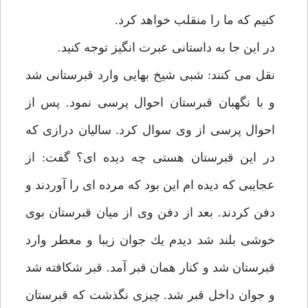
كنيم كه ما را منقلب خواهد كرد.
در اين جا به داستانى عبرت انگيز توجه كنيد.
نقل مى كنند: شبى شيخ بهايى وارد قبرستانى شد
و با نگهبان قبرستان احوال پرسى نمود. پس از
احوال پرسى از وى سوال كرد. ساليان درازى كه
در اين قبرستان هستى چه ديده اى؟ گفت: از
عجايبى كه ديده ام اين بود كه مرده اى را آوردند و
دفن كردند. بعد از دفن وى از ميان قبرستان بوى
خوشى بلند شد ديدم يك جوان زيبا و معطر وارد
قبرستان شد و كنار همان قبر آمد. قبر شكافته شد
و جوان داخل قبر شد. چيزى نگذشت كه قبرستان