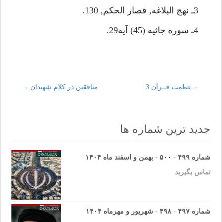
3ـ نهج البلاغه, قصار الحكم, 130.
4ـ سوره جاثيه (45) آيه29.
←
Post
عظمت قــرآن 3
منافقين در كلام شهيدان
→
navigation
جدید ترین شماره ها
شماره ۴۹۹ - ۵۰۰ - بهمن و اسفند ماه ۱۴۰۴
تماس بگیرید
شماره ۴۹۷ - ۴۹۸ - شهریور و مهرماه ۱۴۰۴