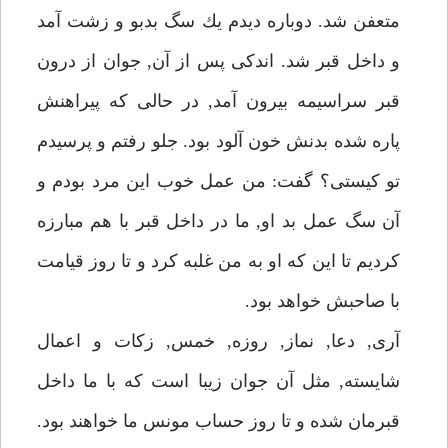
متعفن شد. دوباره ديدم يك سگ بدبو و زشت آمد
و داخل قبر شد. اندكى پس از آن, جوان از درون
قبر سراسيمه بيرون آمد, در حالى كه پيراهنش
پاره شده بدنش خون آلود بود. جلو رفتم و پرسيدم
تو كيستى؟ گفت: من عمل خوب اين مرد بودم و
آن سگ عمل بد او, ما در داخل قبر با هم مبارزه
كرديم تا اين كه او به من غلبه كرد و تا روز قيامت
با صاحبش خواهد بود.
آرى, دعا, نماز, روزه, خمس, زكات و اعمال
شايسته, مثل آن جوان زيبا است كه با ما داخل
قبرمان شده و تا روز حساب مونس ما خواهند بود.