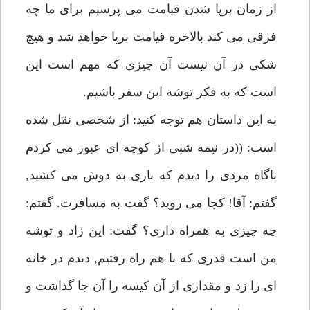
از زمان برپا شدن قيامت مى پرسيم براى ما چه
فرقى مى كند بالاخره قيامت برپا خواهد شد و هيچ
شكى در آن نيست آن چيزى كه مهم است اين
است كه به فكر توشه اين سفر باشيم.
به اين داستان هم توجه كنيد: از شخصى نقل شده
است: ((در نيمه شبى از كوچه اى عبور مى كردم
ناگاه مردى را ديدم كه بارى به دوش مى كشيد,
گفتم: آقا! كجا مى رويد؟ گفت به مسافرت. گفتم:
چه چيزى به همراه دارى؟ گفت: اين زاد و توشه
من است قدرى كه با هم راه رفتيم, ديدم در خانه
اى را زد و مقدارى از آن كيسه را آن جا گذاشت و