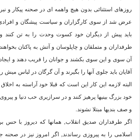
روزهاى استثنائى بدون هيچ واهمه اى در صحنه پيكار و ن
عرض شد از سوى كارگزاران و سياست پيشگان و افرادى ا
بايد پيش از ديگران خود كسوت وحدت را به تن كنند و 
طرفداران و متملقان و چاپلوسان و آتش به پاكنان بخواهن
آن سوى و اين سوى بكشند و جوانان را فريب دهند و ايجاد
آقايان بايد جلوى آنها را بگيرند و آن گرگان در لباس ميش 
البته لازمه اين كار اين است كه قبلا خود آراسته به اخل
خود بزرگ بينيها پرهيز كنند و در سرازيرى حب دنيا و پيرو
و صف بنديها مبتلا نشوند.
اگر طرفداران صديق انقلاب, همانها كه ديروز با حس ب
اسلامى را به پيروزى رساندند, اگر امروز نيز در صحنه 