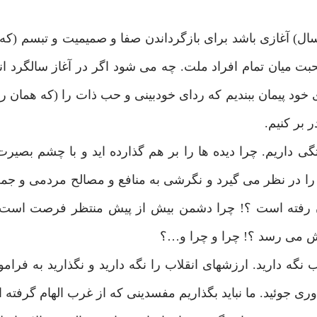
آغاز سال نو انقلاب اسلامى (22 بهمن امسال) آغازى باشد براى بازگرداندن صفا و صميميت و تب
ت ميان تمام افراد ملت. چه مى شود اگر در آغاز سالگرد ان
اى خود پيمان ببنديم كه رداى خودبينى و حب ذات را (كه همان ر
 بر كنيم.
گى داريم. چرا ديده ها را بر هم گذارده ايد و با چشم بصير
ا در نظر مى گيرد و نگرشى به منافع و مصالح مردمى و جم
ان رفته است ؟! چرا دشمن بيش از پيش منتظر فرصت است 
وش مى رسد ؟! چرا و چرا و…؟
يب نگه داريد. ارزشهاى انقلاب را نگه داريد و نگذاريد به فر
ى جوئيد. ما نبايد بگذاريم مفسدينى كه از غرب الهام گرفته ان