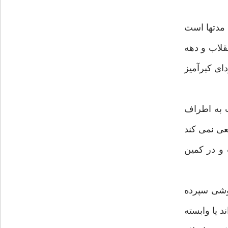
سم (كه مدتها است
قلاب و دهه
داى كبرآميز
ت به اطراف
عى نمى كند
و در كمين
اموشى سپرده
د يا وابسته