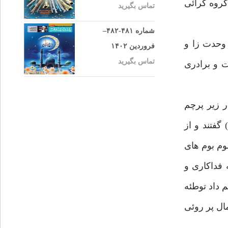
گروه گرائى
تماس بگیرید
شماره ۴۸۱-۴۸۲–
 وحدت زا و
فروردین ۱۴۰۲
تماس بگیرید
 و برادرى
ر زير پرچم
گفتند و از
م بوم هاى
 فداكارى و
م داد توطئه
ال پر روئى