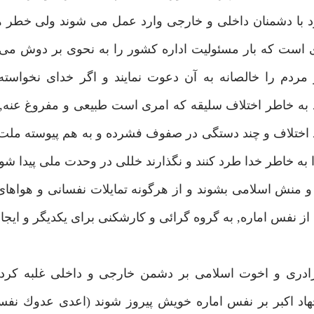
برد با دشمنان داخلى و خارجى وارد عمل مى شوند ولى خطر ه
ست كه بار مسئوليت اداره كشور را به نحوى بر دوش مى ك
مردم را خالصانه به آن دعوت نمايند و اگر خداى نخواسته
د به خاطر اختلاف سليقه كه امرى است طبيعى و مفروغ عنه, 
 اختلاف و چند دستگى در صفوف فشرده و به هم پيوسته ملت ن
را به خاطر خدا طرد كنند و نگذارند خللى در وحدت ملى پيدا شود
اق و منش اسلامى بشوند و از هرگونه تمايلات نفسانى و هواها
ى از نفس اماره, به گروه گرائى و كارشكنى براى يكديگر و ايج
رادرى و اخوت اسلامى بر دشمن خارجى و داخلى غلبه كردند
جهاد اكبر بر نفس اماره خويش پيروز شوند (اعدى عدوك نفس