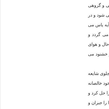
بى و گروهى
ى شود و در
آيه ياس مى
 مى گردد و
حال و هواى
و خشنود مى
جلوى شايعه
خود خالصانه
ا حل كرد و
را جبران و