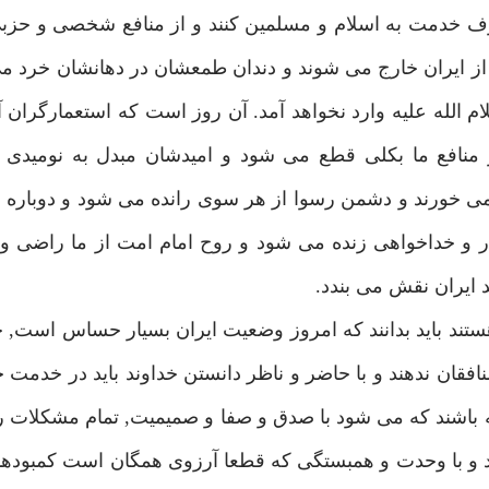
 صرف خدمت به اسلام و مسلمين كنند و از منافع شخصى و حز
از ايران خارج مى شوند و دندان طمعشان در دهانشان خرد م
م الله عليه وارد نخواهد آمد. آن روز است كه استعمارگران 
از منافع ما بكلى قطع مى شود و اميدشان مبدل به نوميدى
ى خورند و دشمن رسوا از هر سوى رانده مى شود و دوباره 
ثار و خداخواهى زنده مى شود و روح امام امت از ما راضى 
 ايران نقش مى بندد.
ند بايد بدانند كه امروز وضعيت ايران بسيار حساس است, 
نافقان ندهند و با حاضر و ناظر دانستن خداوند بايد در خدمت 
 باشند كه مى شود با صدق و صفا و صميميت, تمام مشكلات ر
 و با وحدت و همبستگى كه قطعا آرزوى همگان است كمبودها 