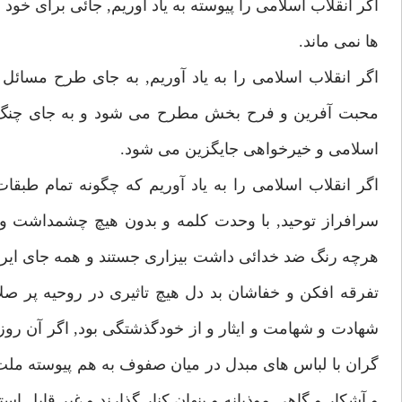
اگر انقلاب اسلامى را پيوسته به ياد آوريم, جائى براى خ
ها نمى ماند.
اگر انقلاب اسلامى را به ياد آوريم, به جاى طرح مسائل
محبت آفرين و فرح بخش مطرح مى شود و به جاى چنگ زد
اسلامى و خيرخواهى جايگزين مى شود.
اگر انقلاب اسلامى را به ياد آوريم كه چگونه تمام طبقا
سرافراز توحيد, با وحدت كلمه و بدون هيچ چشمداشت و ان
هرچه رنگ ضد خدائى داشت بيزارى جستند و همه جاى اير
تفرقه افكن و خفاشان بد دل هيچ تاثيرى در روحيه پر ص
شهادت و شهامت و ايثار و از خودگذشتگى بود, اگر آن روزها
گران با لباس هاى مبدل در ميان صفوف به هم پيوسته ملت ب
و آشكار و گاهى موذيانه و پنهان كنار گذارند و غير قابل استفا