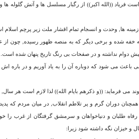
ت فرياد ((الله اكبر)) از رگبار مسلسل ها و آتش گلوله ها و
 زمينه ها, وحدت و انسجام تمام اقشار ملت زير پرچم اسلام 
فه خفه شده و برخى ديگر كه به منصه ظهور رسيده, چون از ع
ش دوام نداشته و در صفحات بى رنگ تاريخ پنهان شده است.
باعث مى شود كه دوباره آن را به ياد آوريم و در باره اش
 مى فرمايد: ((و ذكرهم بايام الله)) لذا لازم است هر سال, ب
 همچنان دوران گرم و پر تلاطم انقلاب, در ميان مردم كه پديد
ر رفاه طلبان و دنياخواهان و سرمشق گرفتگان از غرب را خوش
ال و خيزان نگه داشته شود زيرا: