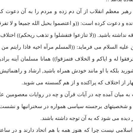
بر معظم انقلاب از آن دم زده و مردم را به آن دعوت كرده
ه و دعوت كرده است: ((و اعتصموا بحبل الله جميعا و لا تفرقو
قه نداشته باشيد. ((لا تنازعوا فتفشلوا و تذهب ريحكم)) اختل
ن عليه السلام مى فرمايد: ((المسلم مرآه اخيه فاذا رايتم من
رفقوا له و اياكم و الخلاف فتمزقوا)) همانا مسلمان آينه برا
ريد بلكه با او مانند خودش همراه باشيد, ارشاد و راهنمائيش 
هار از اختلاف كه پراكنده و از هم گسسته مى شويد.
 به ميان آمده چه در آيات قرآن و چه در روايات معصومين علي
ان و شخصيتهاى برجسته سياسى همواره در سخنرانيها و نشس
 ديده مى شود كه به آن توجه داشته باشند.
لامى نيست چرا كه هنوز همه با هم اتحاد دارند و در ساع