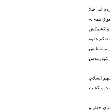
 اند, قبلا
ا)) همه به
اف و كشمكش
 اخيكم هفوه
در مسلمانش
كنيد, پندش
هم السلام.
ت ها و گشت
تهاى خطر و