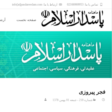
تماس با ما: 02166969953
ارتباط با ما: info[at]pasdareeslam.com
Skip
to
صفحه نخست
آرشی
content
فجر پيروزى
شماره 218 - جمعه 01 بهمن 1378