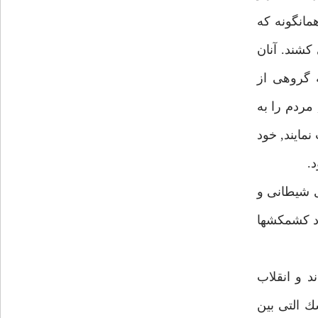
مانگونه كه
شند. آنان
 گروهى از
مردم را به
مايند, خود
.
ى شيطانى و
اد كشمكشها
 و انقلاب
ك التى بين