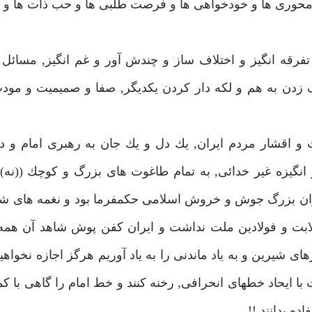
ود محورى ها و خودخواهى ها و فرصت طلبى ها و حب ذات ها و 
 تفرقه انگيز و اختلاف ساز و چندش آور و غم انگيز, مسائل
ن به هم و لكه دار كردن يكديگر, صفا و صميميت و مودت
ت و اقشار مردم ايران, يك دل و يك جان به رهبرى امام و د
گيزه غير خدائى, به تمام طاغوت هاى بزرگ و كوچك ((نه)) 
ان بزرگ جوش و خروش اسلامى حكمفرما بود و نغمه هاى شو
لابت و فولادين ملت نداشت و ايران كفن پوش شاهد آن همه
ى شيرين و به ياد ماندنى را به ياد آوريم هرگز اجازه نخواهي
ا ايحاد خطهاى انحرافى, رخنه كنند و خط امام را گاهى با كم
ده بدانند !!