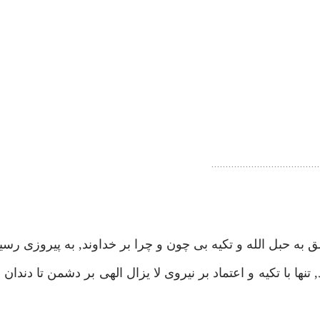
ن 57, در نتيجه اعتصام مطلق به حبل الله و تكيه بى چون و چرا بر خداوند, به پيروزى
 با تكيه و اعتماد بر نيروى لا يزال الهى بر دشمن تا دندان 