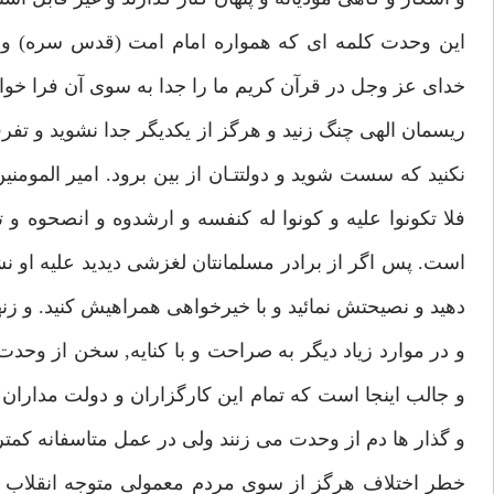
اين وحدت كلمه اى كه همواره امام امت (قدس سره) و ره
خداى عز وجل در قرآن كريم ما را جدا به سوى آن فرا خواند
ريسمان الهى چنگ زنيد و هرگز از يكديگر جدا نشويد و تفر
نكنيد كه سست شويد و دولتتـان از بين برود. امير المومني
فلا تكونوا عليه و كونوا له كنفسه و ارشدوه و انصحوه و ت
است. پس اگر از برادر مسلمانتان لغزشى ديديد عليه او نشو
دهيد و نصيحتش نمائيد و با خيرخواهى همراهيش كنيد. و زن
و در موارد زياد ديگر به صراحت و با كنايه, سخن از وحدت
و جالب اينجا است كه تمام اين كارگزاران و دولت مدار
و گذار ها دم از وحدت مى زنند ولى در عمل متاسفانه كمتر
خطر اختلاف هرگز از سوى مردم معمولى متوجه انقلاب اس