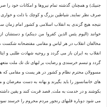
جنبيك) و همچنان گذشته تمام نيروها و امكانات خود را
صرف نظر نمايند, شياطين بزرگ و كوچك با ذلت و خوارى 
نتيجه هيچ گزندى به انقلاب اسلامى و كشور امام زمان سلا
خوانند (اليوم يئس الذين كفروا من دينكم) و دستشان 
مخالفان انقلاب در هر لباس و مقامى مفتضحانه شكست م
انقلاب به ايران باز مى گردد و روحيه شهادت طلبى و اي
گردد و تبسم خرسندى و رضايت بر لبهاى تك تك ملت متعهد
مسوولان محترم نظام و كشور در هر پست و مقامى كه هست
هاى خانمانسوز را بايد بگيرند و بهانه به دست مغرضان و م
بكوشند و در خدمت به ملت, قصد قربت كنند و يقين داشته
مى شود دوباره قلبهاى رنجور مردم محروم را خرسند نمود