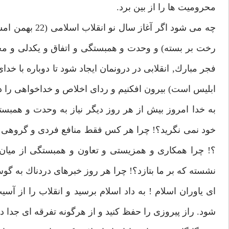
محروميت ها را از بين برد.
چه مى شود اگر 
رخت بر بسته) و وحدت و همبستگى و اتفاق و يكدلى و محب
فجر مبارك, انقلابى در درونمان ايجاد شود تا دوباره با خد
ابليس است) بيرون افكنيم و رداى اخلاص و خداخواهى را در
به خدا امروز بيش از هر روز ديگر نياز به وحدت و همبست
خود نمى نگريد؟! چرا هر كس فقط منافع فردى و گروهى ر
؟! چرا همكارى و همزيستى و تعاون و همبستگى از مي
نشسته كه بر ما بتازد؟! چرا هر روز خبرهاى دردناك به گ
اى ياوران اسلام ! به داد اسلام برسيد و انقلاب را از آس
شود. راز پيروزى را حفظ كنيد و از هرگونه تفرقه اى جدا دور