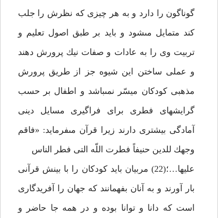
گوناگون را دارد و به هر چيزى كه نظرش را جلب
كند متمايل مى‏شود و بايد بر طبق اصول تعليم و
تربيت وى را به عادات و صفات نيك پرورش دهند
و عملى ساختن اين شيوه جز از طريق پرورش
مذهبى كودكان ميسّر نمى‏باشد و اطفال بر حسب
گرايش‏هاى فطرى براى فراگيرى مسايل دينى
آمادگى بيشترى دارند زيرا قرآن مى‏فرمايد: «فاقم
وجهك للدين حنيفاً فطرت اللّه التى فطر الناس
عليها…؛(22) مربيان بايد كودكان را با بينش قرآنى
بار آورند و به آنان بفهمانند كه جهان را آفريدگارى
است كه دانا و توانا بوده و در همه جا حاضر و