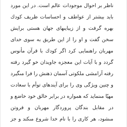
ناظر بر احوال موجودات عالم است. در اين مورد
بايد بيشتر از عواطف و احساسات ظريف كودك
بهره گرفت و از زيبايى‏هاى جهان هستى برايش
سخن گفت و او را از اين طريق به سوى خداى
مهربان راهنمايى كرد اگر كودك با قرآن مأنوس
گردد و با آيات اين معجزه جاويدان خو گيرد رفته
رفته آرامشى ملكوتى آسمان ذهنش را فرا مى‏گيرد
و چنين ويژگى وى را براى آينده‏اى توأم با سعادت
مهيّا مى‏نمايد كه همواره در برابر خالق خود خاضع و
در مقابل بندگان پروردگار مهربان و فروتن
مى‏شود، هر كارى را با نام خدا شروع مى‏كند و جز