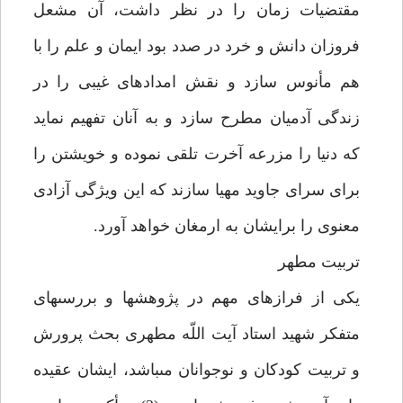
مقتضيات زمان را در نظر داشت، آن مشعل
فروزان دانش و خرد در صدد بود ايمان و علم را با
هم مأنوس سازد و نقش امدادهاى غيبى را در
زندگى آدميان مطرح سازد و به آنان تفهيم نمايد
كه دنيا را مزرعه آخرت تلقى نموده و خويشتن را
براى سراى جاويد مهيا سازند كه اين ويژگى آزادى
معنوى را برايشان به ارمغان خواهد آورد.
تربيت مطهر
يكى از فرازهاى مهم در پژوهش‏ها و بررسى‏هاى
متفكر شهيد استاد آيت اللّه مطهرى بحث پرورش
و تربيت كودكان و نوجوانان مى‏باشد، ايشان عقيده