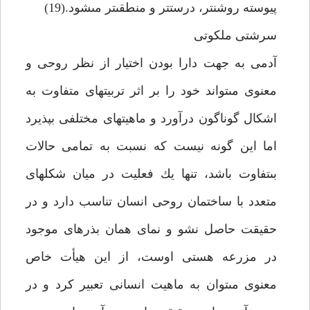
پيوسته روشن‏تر، درست‏تر و منطقى‏تر مى‏شود.(19)
سرشتى ملكوتى‏
آدمى به جهت دارا بودن اختيار از نظر روحى و
معنوى مى‏تواند خود را بر اثر تربيت‏هاى متفاوت به
اشكال گوناگون درآورد و ماهيت‏هاى مختلفى بپذيرد
اما اين گونه نيست كه نسبت به تمامى حالات
بى‏تفاوت باشد، تنها يك فعليت در ميان شكل‏هاى
متعدد با ساختمان روحى انسان تناسب دارد و در
حقيقت حاصل نشو و نماى همان بذرهاى موجود
در مزرعه هستى اوست، از اين هيأت خاص
معنوى مى‏توان به ماهيت انسانى تعبير كرد و در