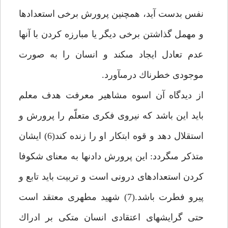
نفس بدست آيد، همچنين پرورش برخى استعدادها
و مهمل گذاشتن برخى ديگر يا مبارزه كردن با آن‏ها
عدم تعادل ايجاد مى‏كند و انسان را به صورت
موجودى خطرناك درمى‏آورد.
از ديدگاه آن اسوه مشاهير معرفت هدف معلم
بايد اين باشد كه نيروى فكرى متعلّم را پرورش و
استقلال دهد و قوه ابتكار او را زنده كند(6) ايشان
متذكر مى‏گردد: اين پرورش دادن‏ها به معناى شكوفا
كردن استعدادهاى درونى است و تربيت بايد تابع و
پيرو فطرت باشد.(7) شهيد مطهرى معتقد است
حتى گرايش‏هاى اعتقادى انسان متكى بر ادراك