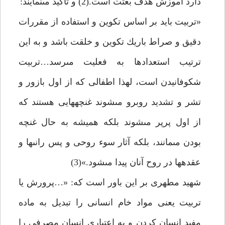
دارد آموزش هدف بعثت است.(2) و تأكيد مى‏نمايند:
«تربيت بايد بر اساس تكوين و استفاده از مقررات
دقيق و صراط باريك تكوين و خلقت باشد و به اين
ترتيب استعدادها به فعليت مى‏رسد…تربيت
شكوفانيدن است، لهذا اطفالى كه از اول بازور و
تشر و تشديد روبرو مى‏شوند غنچه‏هايى هستند كه
از اول پرپر مى‏شوند بلكه هميشه به حال غنچه
بودن مى‏مانند، بلكه آثار سوء روحى و پس رانى‏ها و
عقده‏ها در روح آنان پيدا مى‏شود.»(3)
شهيد مطهرى بر اين باور است كه: «…پرورش يا
تربيت يعنى مواد خام انسانى را تبديل به ماده
مفيد انسان كردن و به اعتبارى انسان مصرفى را