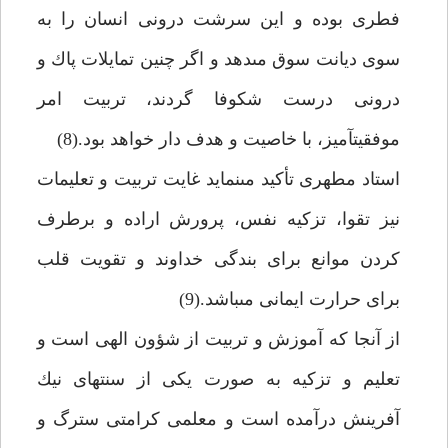
فطرى بوده و اين سرشت درونى انسان را به
سوى ديانت سوق مى‏دهد و اگر چنين تمايلات پاك و
درونى درست شكوفا گردند، تربيت امر
موفقيت‏آميز، با خاصيت و هدف دار خواهد بود.(8)
استاد مطهرى تأكيد مى‏نمايد غايت تربيت و تعليمات
نيز تقوا، تزكيه نفس، پرورش اراده و برطرف
كردن موانع براى بندگى خداوند و تقويت قلب
براى حرارت ايمانى مى‏باشد.(9)
از آنجا كه آموزش و تربيت از شؤون الهى است و
تعليم و تزكيه به صورت يكى از سنت‏هاى نيك
آفرينش درآمده است و معلمى كرامتى سترگ و