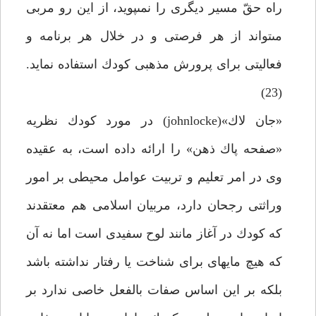
راه حقّ مسير ديگرى را نمى‏پويد، از اين رو مربى
مى‏تواند از هر فرصتى و در خلال هر برنامه و
فعاليتى براى پرورش مذهبى كودك استفاده نمايد.
(23)
«جان لاك»(johnlocke) در مورد كودك نظريه
«صفحه پاك ذهن» را ارائه داده است، به عقيده
وى در امر تعليم و تربيت عوامل محيطى بر امور
وراثتى رجحان دارد، مربيان اسلامى هم معتقدند
كه كودك در آغاز مانند لوح سفيدى است اما نه آن
كه هيچ مايه‏اى براى شناخت يا رفتار نداشته باشد
بلكه بر اين اساس صفات بالفعل خاصى ندارد بر