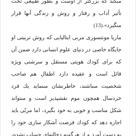
مى‏كند كه بزرگتر از اوست و بطور طبيعى تحت
تأثير آداب و رفتار و روش و زندگى آنها قرار
مى‏گيرد».(13)
ماريا مونتسورى مربى ايتاليايى كه روش تربيتى او
جايگاه خاصى در دنياى علوم انسانى دارد ضمن آن
كه براى كودك هويتى مستقل و سرشتى ويژه
قائل است و عقيده دارد اطفال هم صاحب
شخصيت مى‏باشند، خاطرنشان مى‏نمايد يك فرد
خردسال همچون موم نقش‏پذير است و مى‏تواند
شكل مناسب و خوبى به خود بگيرد، اما مربّى بايد
اجازه دهد كه كودك فرصت آشكار سازى خود را
به دست آورد و از هرگونه دخالت‏هاى حساب نشده،