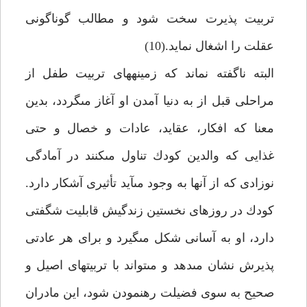
تربيت پذيرت سخت شود و مطالب گوناگونى
عقلت را اشغال نمايد.(10)
البته ناگفته نماند كه زمينه‏هاى تربيت طفل از
مراحلى قبل از به دنيا آمدن او آغاز مى‏گردد، بدين
معنا كه افكار، عقايد، عادات و خصال و حتى
غذايى كه والدين كودك تناول مى‏كنند در آمادگى
نوزادى كه از آنها به وجود مى‏آيد تأثيرى آشكار دارد.
كودك در روزهاى نخستين زندگيش قابليت شگفتى
دارد، او به آسانى شكل مى‏گيرد و براى هر عادتى
پذيرش نشان مى‏دهد و مى‏تواند با تربيت‏هاى اصيل و
صحيح به سوى فضيلت رهنمودن شود، اين مادران