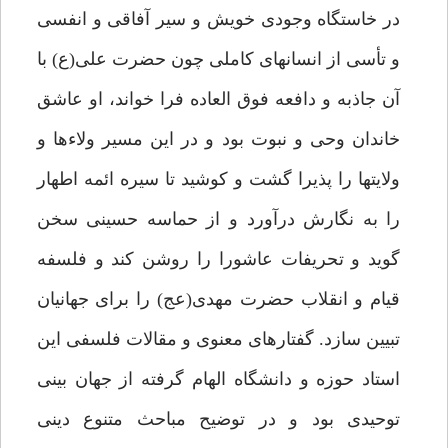
در خاستگاه وجودى خويش و سير آفاقى و انفسى
و تأسى از انسان‏هاى كاملى چون حضرت على(ع) با
آن جاذبه و دافعه فوق العاده فرا خواند، او عاشق
خاندان وحى و نبوت بود و در اين مسير ولاءها و
ولايت‏ها را پذيرا گشت و كوشيد تا سيره ائمه اطهار
را به نگارش درآورد و از حماسه حسينى سخن
گويد و تحريفات عاشورا را روشن كند و فلسفه
قيام و انقلاب حضرت مهدى(عج) را براى جهانيان
تبيين سازد. گفتارهاى معنوى و مقالات فلسفى اين
استاد حوزه و دانشگاه الهام گرفته از جهان بينى
توحيدى بود و در توضيح مباحث متنوع دينى