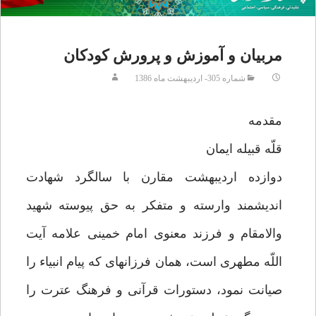
مربيان و آموزش و پرورش كودكان
شماره 305- ارديبهشت ماه 1386
مقدمه
قلّه قبيله ايمان‏
دوازده ارديبهشت مقارن با سالگرد شهادت
انديشمند وارسته و متفكر به حق پيوسته شهيد
والامقام و فرزند معنوى امام خمينى علامه آيت
اللّه مطهرى است، همان فرزانه‏اى كه پيام انبياء را
صيانت نمود، دستورات قرآنى و فرهنگ عترت را