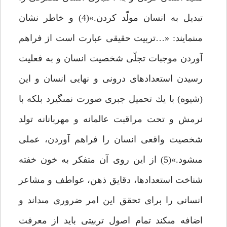
تبديل به انسان مولّد كردن.»(4) و خاطر نشان
مى‏نمايند: «…تربيت حقيقى عبارت است از فراهم
آوردن موجبات تجلّى شخصيت انسان و به فعليت
رسيدن استعدادهاى درونى و نهايى انسان و اين
(شيوه) با يك تحميل جبرى صورت نمى‏گيرد بلكه با
نرمش و تحت مراقبت عالمانه و مهربانانه تولد
شخصيت واقعى انسان را فراهم آوردن، عملى
مى‏شود.»(5) از اين روى آن متفكر به خون خفته
شناخت استعدادها، دقايق ذهن، عواطف و مشاعر
انسانى را براى تحقق اين امر ضرورى مى‏داند و
اضافه مى‏كند تمام اصول تربيتى بايد از معرفت