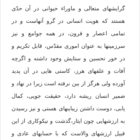
گرايش‏هاى متعالى و ماوراء حيوانى در آن حدّى
هستند كه هويت انسانى در گرو آنهاست و در
تمامى اعصار و قرون، در همه جوامع و نيز
سرزمين‏ها به عنوان امورى مقدّس، قابل تكريم و
در خور تحسين و ستايش وجود داشته و اگرچه
آفات و علف‏هاى هرز، كاستى هايى در آن پديد
آورده ولى هرگز از بين نرفته است زيرا در نهاد و
ضمير انسان ريشه دارد، حقيقت جويى، كمال
يابى، دوست داشتن زيبايى‏هاى هستى و نيز رسيدن
به ارزش‏هايى چون ايثار،گذشت و نيكوكارى از اين
قبيل ارزشهاى والاست كه با حساب‏هاى عادى و