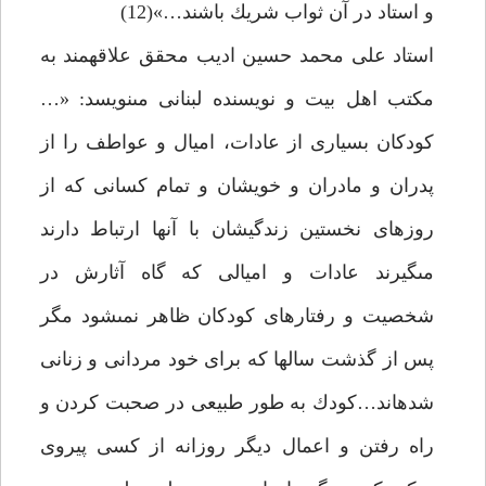
و استاد در آن ثواب شريك باشند…»(12)
استاد على محمد حسين اديب محقق علاقه‏مند به
مكتب اهل بيت و نويسنده لبنانى مى‏نويسد: «…
كودكان بسيارى از عادات، اميال و عواطف را از
پدران و مادران و خويشان و تمام كسانى كه از
روزهاى نخستين زندگيشان با آنها ارتباط دارند
مى‏گيرند عادات و اميالى كه گاه آثارش در
شخصيت و رفتارهاى كودكان ظاهر نمى‏شود مگر
پس از گذشت سال‏ها كه براى خود مردانى و زنانى
شده‏اند…كودك به طور طبيعى در صحبت كردن و
راه رفتن و اعمال ديگر روزانه از كسى پيروى