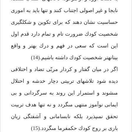
نابجا و غير اصولى اجتناب كنند و تنها بايد به امورى
حساسيت نشان دهند كه براى تكوين و شكل‏گيرى
شخصيت كودك ضرورت تام و تمام دارد قدم اول
اين است كه سعى در فهم و درك بهتر و واقع
بينانه‏تر شخصيت كودك داشته باشيم.(14)
اگر در ميان گفتار و كردار مربّى تضاد و اختلافى
ديده شود تلاش‏هاى تربيتى دچار خدشه و اختلال
مى‏شوند و استمرار اين روند به سرگردانى و بى
ايمانى نوآموز منتهى مى‏گردد و نه تنها هدف تربيت
تحقق نمى‏پذيرد بلكه نابسامانى و آشفتگى زيان
بارى بر روح كودك حكمفرما مى‏گردد.(15)