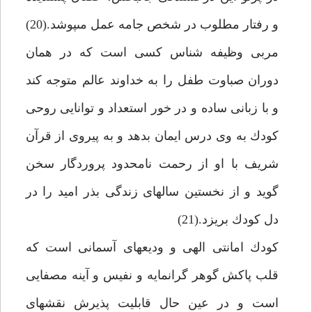
و رفتار مطلوب در شخص جامه عمل مى‏پوشد.(20)
مربى وظيفه شناس كسى است كه در همان
دوران صباوت طفل را به خداوند عالم متوجه كند
و با زبانى ساده و در خور استعداد و توانايى روحى
كودك به وى درس ايمان بدهد و به پيروى از قرآن
شريف با او از رحمت نامحدود پروردگار سخن
گويد و از نخستين سال‏هاى زندگى بذر اميد را در
دل كودك بريزد.(21)
كودك امانتى الهى و وديعه‏اى آسمانى است كه
قلب پاكش گوهر گرانمايه و نفيس و آينه مصفايى
است و در عين حال قابليت پذيرش نقش‏هاى