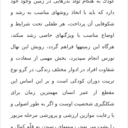
كودك به هنگام تولد بذرهايى در زمين وجود خود
دارد كه بايد با اتخاذ روش‏هاى مناسب به رشد و
شكوفايى آن پرداخت، هر طفلى تحت شرايط و
اوضاع مناسب با ويژگى‏هاى خاصى رشد مى‏كند،
هرگاه اين زمينه‏ها فراهم گردد، رويش اين نهال
نورس انجام مى‏پذيرد، بخش مهمى از سعادت و
شقاوت افراد در ادوار مختلف زندگى، در گرو نوع
تربيت دوران كودكى است و بر اين اساس اين
مقطع از عمر انسان مهم‏ترين زمان براى
شكل‏گيرى شخصيت اوست و اگر به طور اصولى و
با رعايت موازين ارزشى و پرورشى مرحله مزبور
را پشت سر نهند، زمينه‏هاى رسيدن به قلّه كمال و