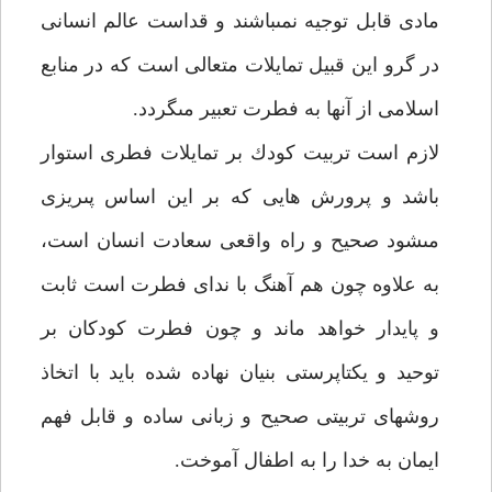
مادى قابل توجيه نمى‏باشند و قداست عالم انسانى
در گرو اين قبيل تمايلات متعالى است كه در منابع
اسلامى از آنها به فطرت تعبير مى‏گردد.
لازم است تربيت كودك بر تمايلات فطرى استوار
باشد و پرورش هايى كه بر اين اساس پى‏ريزى
مى‏شود صحيح و راه واقعى سعادت انسان است،
به علاوه چون هم آهنگ با نداى فطرت است ثابت
و پايدار خواهد ماند و چون فطرت كودكان بر
توحيد و يكتاپرستى بنيان نهاده شده بايد با اتخاذ
روش‏هاى تربيتى صحيح و زبانى ساده و قابل فهم
ايمان به خدا را به اطفال آموخت.