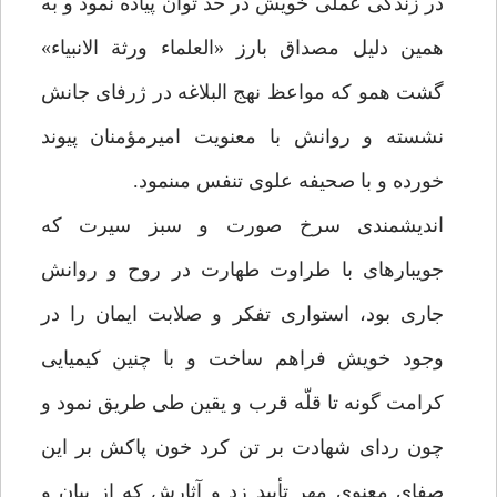
در زندگى عملى خويش در حد توان پياده نمود و به
همين دليل مصداق بارز «العلماء ورثة الانبياء»
گشت همو كه مواعظ نهج البلاغه در ژرفاى جانش
نشسته و روانش با معنويت اميرمؤمنان پيوند
خورده و با صحيفه علوى تنفس مى‏نمود.
انديشمندى سرخ صورت و سبز سيرت كه
جويبارهاى با طراوت طهارت در روح و روانش
جارى بود، استوارى تفكر و صلابت ايمان را در
وجود خويش فراهم ساخت و با چنين كيميايى
كرامت گونه تا قلّه قرب و يقين طى طريق نمود و
چون رداى شهادت بر تن كرد خون پاكش بر اين
صفاى معنوى مهر تأييد زد و آثارش كه از بيان و