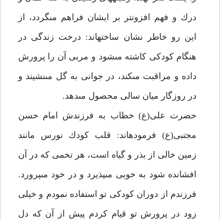
درك و فهم افزونتر بر ايشان فراهم مى‏گردد، از
اين رو خاطر نشان ساخته‏اند: درخت زندگى در
هنگام كودكى كاشته مى‏شود و مربى آن را پرورش
داده و مراقبت مى‏كند، در جوانى به گل مى‏نشيند و
در روزگار ميان سالى محصول مى‏دهد.
حضرت على(ع) خطاب به فرزندش امام حسن
مجتبى(ع) فرموده‏اند: قلب كودك نورس مانند
زمين خالى از بذر و گياه است، هر تخمى كه در آن
افشانده شود به خوبى مى‏پذيرد و در خود مى‏پرورد.
فرزندم از دوران كودكى تو استفاده نمودم و خيلى
زود در پرورش تو قيام كردم پيش از آن كه دل