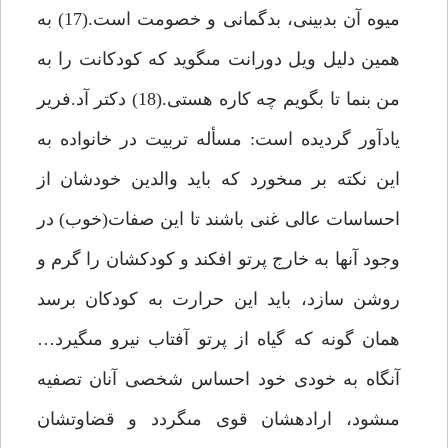
ميوه آن بدبينى، بدگمانى و خصومت است.(17) به
همين دليل ويل دورانت مى‏گويد كه كودكانت را به
من بنما تا بگويم چه كاره هستى.(18) دكتر آد.فرير
يادآور گرديده است: مسأله تربيت در خانواده به
اين نكته بر مى‏خورد كه بايد والدين خودشان از
احساسات عالى غنى باشند تا اين صفات(خوب) در
وجود آنها به خارج پرتو افكند و كودكشان را گرم و
روشن سازد، بايد اين حرارت به كودكان برسد
همان گونه كه گياه از پرتو آفتاب نيرو مى‏گيرد…
آنگاه به خودى خود احساس شخصى آنان تصفيه
مى‏شود، اراده‏شان قوى مى‏گردد و قضاوتشان