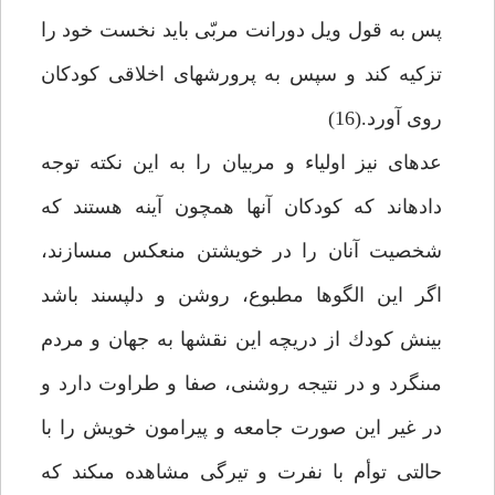
پس به قول ويل دورانت مربّى بايد نخست خود را
تزكيه كند و سپس به پرورش‏هاى اخلاقى كودكان
روى آورد.(16)
عده‏اى نيز اولياء و مربيان را به اين نكته توجه
داده‏اند كه كودكان آنها همچون آينه هستند كه
شخصيت آنان را در خويشتن منعكس مى‏سازند،
اگر اين الگوها مطبوع، روشن و دلپسند باشد
بينش كودك از دريچه اين نقش‏ها به جهان و مردم
مى‏نگرد و در نتيجه روشنى، صفا و طراوت دارد و
در غير اين صورت جامعه و پيرامون خويش را با
حالتى توأم با نفرت و تيرگى مشاهده مى‏كند كه