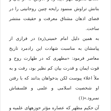
بنانش تراوش مى‏نمود رايحه چنين روحانيتى را در
فضاى اذهان مشتاق معرفت و حقيقت منتشر
ساخت.
به همين دليل امام خمينى(ره) در فرازى از
پيامشان به مناسبت شهادت اين رادمرد تاريخ
معاصر فرمود: «مطهرى كه در طهارت روح و
قوت ايمان و قدرت بيان كم نظير بود، رفت و به
ملأ اعلاء پيوست لكن بدخواهان بدانند كه با رفتن
او شخصيت اسلامى و علمى و فلسفى‏اش
نمى‏رود.»(1)
آن حكيم مطهر كه عصاره مؤثر حوزه‏هاى علميه و