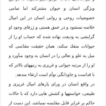
ويژگى انسان و حيوان مشتركند اما تمامى
خصوصيات روحى و روانى انسان در اين اميال
خلاصه نمى‏شود و در عمق هستى و ژرفاى وجود او
گرايشى به وديعت نهاده شده كه حساب او را از
حيوانات منفك مى‏كند، همان حقيقت مقدّسى كه
ميل به علو و تعالى را در انسان به وجود مى‏آورد و
او را از مرتبه حيوانى و غريزى به رتبه‏هاى بالاتر كه
با قداست و جاودانگى توأم است ارتقاء مى‏دهد.
در واقع انسان در وراى پاره‏اى اميال غريزى و
طبيعى، خواسته‏ها و كشش هايى دارد كه با حالات
حاكم بر غرايز قابل مقايسه نمى‏باشد، اين دست از