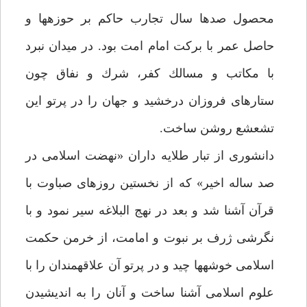
محصول صدها سال تجارب حاكم بر حوزه‏ها و
حاصل عمر با بركت امام امت بود. در ميدان نبرد
با مكاتب و مسالك كفر، شرك و نفاق چون
ستاره‏اى فروزان درخشيد و جهان را در پرتو اين
تشعشع روشن ساخت.
دانشورى از تبار طلايه داران «نهضت اسلامى در
صد ساله اخير» كه از نخستين روزهاى صباوت با
قرآن آشنا شد و بعد در نهج البلاغه سير نمود و با
نگرشى ژرف بر نبوت و امامت، از خرمن حكمت
اسلامى خوشه‏ها چيد و در پرتو آن علاقه‏مندان را با
علوم اسلامى آشنا ساخت و آنان را به انديشيدن