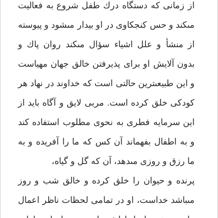
از زمانى كه دستگاه درك طفل شروع به فعاليت
مى‏كند و حس كنجكاوى در او بيدار مى‏شود و پيوسته
از منشأ و علل اشياء سؤال مى‏كند روان پاك و
بدون آلايش او براى پذيرفتن خالق جهان مهياست
و اين طبيعى‏ترين حالتى است كه خداوند در نهاد هر
كودكى خلق كرده است. مربى لايق و آگاه بايد از
اين سرمايه فطرى به نحوى مطلوب استفاده كند
و به اطفال بفهماند آن كس كه ما را آفريده و به
ما رزق و روزى مى‏دهد، آن كه گل و گياه،
پرنده و حيوان را خلق كرده و خالق شب و روز
مى‏باشد خداست، او در تمامى لحظات ناظر اعمال