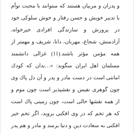
و پدران و مربيان هستند كه مى‏توانند با محبت توأم
با تدبير خويش و حسن رفتار و خوش سلوكى خود
در پرورش و سازندگى افرادى خيرخواه،
آزادمنش، شجاع، مهربان، دانا، شريف و مهمتر از
همه مؤمن مؤثر باشند.(11) غزالى دانشمند
مسلمان اهل ايران مى‏گويد: «…بدان كه كودك
امانتى است در دست مادر و پدر و آن دل پاك وى
چون گوهرى نفيس و نقش‏پذير است چون موم و
از همه نقش‏ها خالى است، چون زمينى پاك است
كه هر تخم كه در وى افكنى برويد، اگر تخم خير
افكنى به سعادت دين و دنيا برسد و مادر و هم پدر