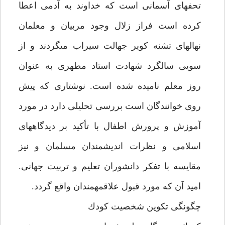
تحفه‏اى آسمانى است كه خداوند به آدمى اعطا
كرده است فراز زلال وجود مربيان و معلمان
نهال‏هاى تشنه كوير جهالت سيراب مى‏گردند و از
سويى سالگرد شهادت استاد مطهرى به عنوان
روز معلم ناميده شده است. نوشتارى كه پيش
روى خوانندگان است بررسى تحليلى دارد در مورد
آموزش و پرورش اطفال با تأكيد بر ديدگاههاى
اسلامى و نظرات انديشمندان مسلمان و نيز
مقايسه با تفكر دانشوران تعليم و تربيت جهانى.
اميد آن كه مورد قبول علاقمه‏مندان واقع گردد.
چگونگى تكوين شخصيت كودك‏