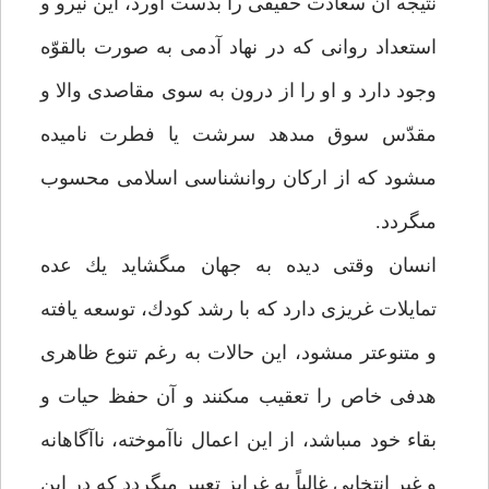
نتيجه آن سعادت حقيقى را بدست آورد، اين نيرو و
استعداد روانى كه در نهاد آدمى به صورت بالقوّه
وجود دارد و او را از درون به سوى مقاصدى والا و
مقدّس سوق مى‏دهد سرشت يا فطرت ناميده
مى‏شود كه از اركان روان‏شناسى اسلامى محسوب
مى‏گردد.
انسان وقتى ديده به جهان مى‏گشايد يك عده
تمايلات غريزى دارد كه با رشد كودك، توسعه يافته
و متنوع‏تر مى‏شود، اين حالات به رغم تنوع ظاهرى
هدفى خاص را تعقيب مى‏كنند و آن حفظ حيات و
بقاء خود مى‏باشد، از اين اعمال ناآموخته، ناآگاهانه
و غير انتخابى غالباً به غرايز تعبير مى‏گردد كه در اين