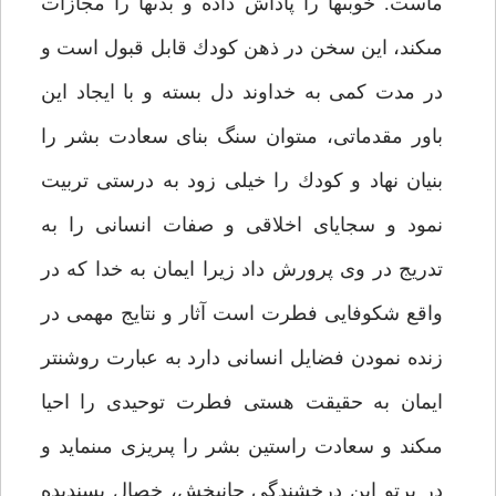
ماست. خوبى‏ها را پاداش داده و بدى‏ها را مجازات
مى‏كند، اين سخن در ذهن كودك قابل قبول است و
در مدت كمى به خداوند دل بسته و با ايجاد اين
باور مقدماتى، مى‏توان سنگ بناى سعادت بشر را
بنيان نهاد و كودك را خيلى زود به درستى تربيت
نمود و سجاياى اخلاقى و صفات انسانى را به
تدريج در وى پرورش داد زيرا ايمان به خدا كه در
واقع شكوفايى فطرت است آثار و نتايج مهمى در
زنده نمودن فضايل انسانى دارد به عبارت روشن‏تر
ايمان به حقيقت هستى فطرت توحيدى را احيا
مى‏كند و سعادت راستين بشر را پى‏ريزى مى‏نمايد و
در پرتو اين درخشندگى جانبخش، خصال پسنديده