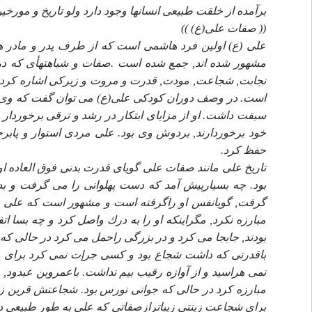
برآمده از خلقت طبيعى انسانها وجود دارد ولو تاريخ و مورخي
(( صفات على(ع) ))
على (ع) اولين فرد هاشمى است كه از طرف پدر و مادر 
مشهور شده اند, جمع شده است .صفات و شباهتهأى كه در 
نجابت, شجاعت, مودت, قدرت و مروت و زيركى اشاره كرد و 
است. در وصف دوران كودكى على(ع) مى توان گفت كه وى ك
سبقت داشت. او از مزاياى ابتكار در رشد و ترقى برخوردار 
خود برخوردارند, بردوش وى بود. على مردى استوار و پابر
حفظ كرد.
تاريخ على مانند صفات على گوياى قدرت بدنى فوق العاده او
بود. چه بسيارپيش آمد كه دست پهلوانى را مى گرفت و بد
گرفت, گويانفس او راگرفته است و مشهور است كه على (ع
مبارزه نكرد, مگراينكه او را به درك واصل كرد و چه بسا ات
بودند, جابجا مى كرد و در بزرگى راحمل مى كرد در حالى كه په
باقدرتى كه داشت شجاع بود و كسى جرإت نمى كرد براى مب
نمى هراسيد و از آوازه رقيب بيم نداشت. باعمروبن عبدود, 
مبارزه كرد در حالى كه جوانى نورس بود. شجاعتش قرين 
براى شجاعت زينتى زيباترازصفاتى كه على به طور طبيعى 