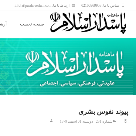
تماس با ما: 02166969953
ارتباط با ما: info[at]pasdareeslam.com
Skip
to
صفحه نخست
آرشی
content
پيوند نفوس بشرى
شماره 231 - دوشنبه 01 اسفند 1379