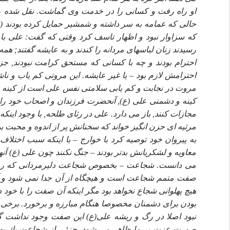
او راه رفت و كسانى را در خدمت وى گماشت. نقل شده على
حالى كه عمامه به سر داشته و شمشير حمايل كرده بودند (ما
كه سزاوار نبود و اظهار تاسف كرد وقتى كه گفت: على با
رسيدند زنان لباسهاى مردانه را كندند و به عايشه گفتند; 
احترام بودند و چه با كسانى كه مستحق كرامت نبودند, جز
احترامش لازم بود – يا غير عايشه. اين مروتى كم ياب و
مروت در نجابت و كم يابى سلامتى نفس على است از كينه و 
كينه و دشمنى على (ع), آنحضرت فرزندان و اصحاب خود را از 
مجازات كنند, باز مى دارد. على در رثاى طلحه, با وجود اينكه
مرثيه اى حزن انگيز خواند كه سخنانش پر از اندوه و محبت بو
به پيروان خود توصيه كرد با خوارج – با اينكه سبب اختلا
معاويه و لشكريانش بدتر بودند – جنگ نكنند چون على (ع) آنه
مى دانست. شجاعت – بخصوص شجاعت دليرمردانى كه رو د
صفت متمم شجاعت است و هيچگاه از آن جدا نمى شود و آ
هيچ پهلوانى شجاع نخواهد بود مگر اينكه آن صفت را با خود
بودن براى دشمنان مخصوصا هنگام مبارزه و برخورد. برخى 
نبود اصلا در رگ و ريشه على(ع) اين صفت وجود نداشت گر
صورت عزت بر ما ظاهر مى شود, جزئى از شجاعت يك پهلوان