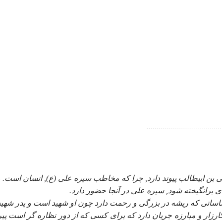
ى بن ابيطالب پيوند دارد, چرا كه مخاطب سيره على (ع), انسان است. و
 برانگيخته شود, سيره على در آنجا حضور دارد.
ساساتى كه ريشه در بزرگى و رحمت دارد چون او شهيد است و پدر شهيد
 كارزار و مبارزه جريان دارد كه براى كسى كه از دور نظاره گر است پير