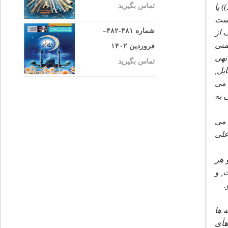
تماس بگیرید
 يا
يست
شماره ۴۸۱-۴۸۲–
 از
منى
فروردین ۱۴۰۲
نهى
تماس بگیرید
بل,
 مى
 به
 مى
على
 هر
, و
.
 ها
هأى