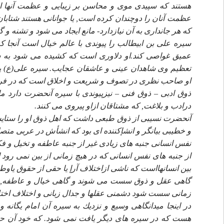
هستند كه سپيدى موى و محاسن بر زيبايى و عظمت آنها ا
عظمت آنان را دوچندان كرده است, يا جوانانى هستند شتابان ك
كه هر جاندارى به آن نيازدارد- مانع ايجاد مى شود و تشنه و 
سيره على بن ابيطالب را پيوندى با عالم خيال است آنجا كه
عميق غواصى كند.او دلاورى است كه كشيده مى شود به س
تعظيم وى شاهدان عينى و عاشقان عجايب. سيره على(ع) پيون
او صاحب نظرى در تصوف و شريعت و اخلاق است كه در فرهن
ذوق ادبى – ذوق فنى – نيزپيوندى با سيره آنحضرت دارد ما
درادب و بلاغت, كه مشتاقان ازاو پيروى مى كنند.
آنحضرت نسيبى از ذوق طبعى داشت كه اهل ذوق او را ستايش 
و خطيبى بيانگر و انشإكننده اى بود كه انشأش در عربى متص
نفس انسانى جنبه هاى زيادى غير از جنبه عاطفه و تخيل و فك
از جنبه هاى نفس انسانى كه در هيچ زمانى از بين نمى رود ا
بين انسانهااست كه ناشى ازاختلاف آرإ يا حقى از حقوق ياو
گاهى عقل و ذوق سست مى شوند و گاهى خيال و عاطفه, ول
زمانى سست شود دشمنى عقلها و جدال زبانى و اختلاف اختل
در اينجا ميدانگاهى وسيع و نزديك به سيره آن امام يگا
هست كه در سيره هاى ديگر يافت نمى شود. كه خود آن حض