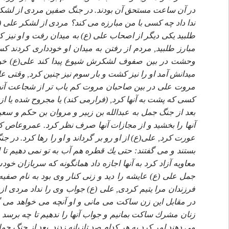
در آن ساعت مستحق آن بودند. در جنگ صفين مردى از لشكر
ندا داد چه كسى با من مبارزه مى كند؟ مردى از لشكر على (
طلبيد يكى ديگر از اصحاب على (ع) به ميدان رفت و او نيز ك
مبارز طلبيد, مردم از رفتن به ميدان او خوددارى كردند 
وحشت در بين صفوف لشكرش شيوع پيدا كند على(ع) خود
ميدانش آمد او را نيز كشت و بار سوم نيز چنين كرد, وقتى
مروت على در بين صاحبان مروت كم ياب تر از شجاعت آن
كسى كه پشت به آنها كرد, (فرارمى كند) يا مجروح شده يا ا
بعد از جنگ جمل به عبدالله بن زبير و مروان بن حكم و 
آنها را بخشيد و از مجازات آنها صرف نظر كرد. عمروعاص 
عورت كرد, على(ع) از او رو بر گرداند و او را رها كرد. د
بستند و مى گفتند: حتى يك قطره هم آب به تو نمى دهيم ت
معاويه آزاد كرد به آنها اجازه داد همانگونه كه سربازان خ
جمل على (ع) عايشه را ديد و زنى كنار وى بود به نام صفيه 
فرزندان مرا يتيم كردى, على (ع) جواب وى را نداد مردى از
در مقابل اين زن ساكت مى مانى و او آنچه مى خواهد مى گوي
زنان مشرك ساكت بمانيم و جواب آنها را ندهيم تا چه برسد
مى دهند امر كرد به هر كدام صد تازيانه زدند. بعد از جنگ ج