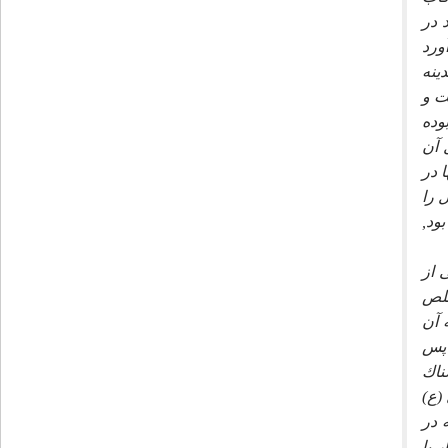
 در
ورد
ينه
ت و
وده
 آن
 در
 را
ود,
 از
خلص
 آن
 پس
ناك
(ع)
 در
 با