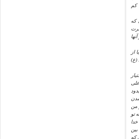
 كم
 كه
ضرت
نها
 از
(ع)
يار
على
دود
شدن
 من
 تو
خدا
بين
 كه