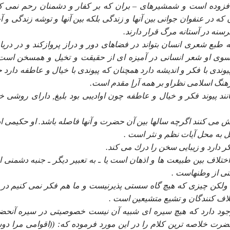
فزوده است و شمشيرهاى – بران كه بر كفار و دشمنان رحم نمى كن
ه در عنفوان جوانى بين آنها و زندگى بلكه بين آنها و توشه زندگى و آ
گرسنه در آستانه مرگ قرار دارند.
 طبع شعرى انسان بتواند در فضاهاى دور و دراز پروازكند و در دريا
وى او شعر انسانى در آميزه اى از حقيقت و تخيل و همسخن است
دى با فكر و انديشه دارد همچنان كه پيوندى با خيال و عاطفه دارد 
گ اسلامى نظراو بر همه آرإ مقدم است.
نند پيوند فكر و خيال و عاطفه چون اواديبى بود بليغ, داراى روشى 
مى كنند اگرچه سالها بين آن حضرت و آنها فاصله باشد. او حكيمى ا
ل به محل آيات نظم و نثر است .
ر دارد و زيبايى سخن را درك مى كند.
ختلاف بين طبيعت ها و اذهان است يا ـ به تعبير ديگر ـ جنبه دشمنى ا
طنى از وطنهاست .
كن چيزى كه هيچ گاه سستى پذيرنيست و ما هم فكر نمى كنيم در 
اف كنندگان و تشيع متشيعين است .
نه وجود دارد كه هيچ سيره اى شبيه آن نيست خصوصيتى در سيره آنح
رت خلاصه ترين كلام را در اين مورد فرموده كه: ((اقوامى مرا د