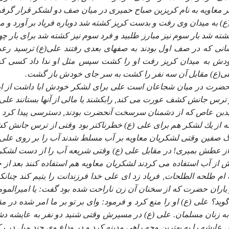
 معاويه به نام كريزبن صباح حميرى در ميان صف دو لشكر قرار گرف
ع) به ميدان وى رفت و بدست كريز كشته شد دوباره فرياد بر آورد و مب
شته شد بار سوم نيز مبارز طلبيد و فرد سوم نيز كشته شد براى بار چه
كسانى كه در صف اول بودند به صفهاى بعدى رفتند على(ع) ترسيد رع
ش به ميدان كريز رفت او را كشت سپس مثل او ندا داد كسى كه
 على(ع) مقابل آن سه نفر را كشت به سر جاى خودش باز گشت.
حضرت در ميان شجاعان است على براى لشكر خودش ابا داشت از اي
ز ترس جانش كشف عورت مى كند, رابكشند يا مالى از آنها بستانند على 
سعيدبن عاص كه از دشمنان سرسخت آنحضرت بودند, دسترسى پيدا كرد 
كه از يك لشكر هم براى على (ع) خطرناكتر بود وقتى از ترس جانش 
ر جنگ صفين وقتى لشكريان معاويه بر آب مسلط شدند آب را بر روى على 
ا از عطش بميرى! در مقابل على (ع) وقتى شريعه آب را از دست لشكر
ودش از آب استفاده مى كردند لشكريان معاويه هم استفاده كنند بعد از 
ام طلحه الطلحات, فرياد زد اى على خدا فرزندانت را يتيم كند چنانكه
 ياران حضرت كه از سخنان آن زن ناراحت شده بود گفت: يا اميرالموم
د؟ على (ع) او را منع كرد و فرمود: واى بر تو بر ما امر شده در مق
 به زنان مسلمان. على (ع) در مسيرش وقتى شنيد دو نفر به عايشه دش
مل عايشه را به بهترين وجه راهى مدينه كرد و در وداع وى چند ميل در ر