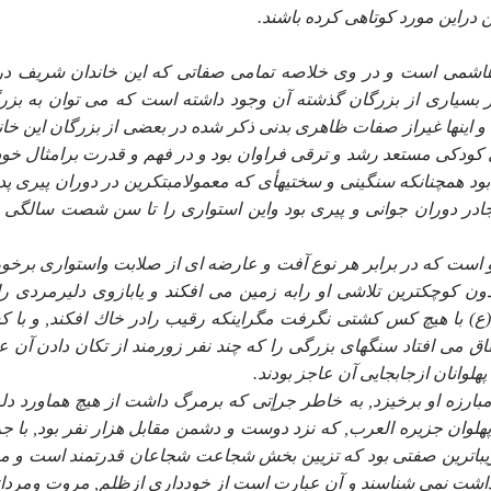
ن دراين مورد كوتاهى كرده باشند.
هاشمى است و در وى خلاصه تمامى صفاتى كه اين خاندان شريف در
بسيارى از بزرگان گذشته آن وجود داشته است كه مى توان به بزر
اينها غيراز صفات ظاهرى بدنى ذكر شده در بعضى از بزرگان اين خان
ودكى مستعد رشد و ترقى فراوان بود و در فهم و قدرت برامثال خ
بود همچنانكه سنگينى و سختيهأى كه معمولامبتكرين در دوران پيرى پد
جادر دوران جوانى و پيرى بود واين استوارى را تا سن شصت سالگى 
 است كه در برابر هر نوع آفت و عارضه اى از صلابت واستوارى برخور
ون كوچكترين تلاشى او رابه زمين مى افكند و يابازوى دليرمردى ر
) با هيچ كس كشتى نگرفت مگراينكه رقيب رادر خاك افكند, و با 
فاق مى افتاد سنگهاى بزرگى را كه چند نفر زورمند از تكان دادن آن ع
لوانان ازجابجايى آن عاجز بودند.
ارزه او برخيزد, به خاطر جرإتى كه برمرگ داشت از هيچ هماورد دل
پهلوان جزيره العرب, كه نزد دوست و دشمن مقابل هزار نفر بود, با ج
زيباترين صفتى بود كه تزيين بخش شجاعت شجاعان قدرتمند است و م
داشت نمى شناسند و آن عبارت است از خوددارى ازظلم, مروت ومردا