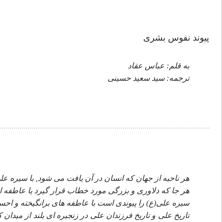
پيوند نفوس بشرى
به قلم: عباس عقاد
ترجمه: سيد سعيد حسينى
هر ناحيه از جهان كه انسان در آن يافت مى شود, با سيره عل
هر جا كه دلاورى و بزرگى مورد خطاب قرار گيرد يا عاطفه اى
سيره على(ع) را پيوندى است با عاطفه هاى برانگيخته و اح
تاريخ على و تاريخ فرزندان على در زنجيره اى بلند از ميدان