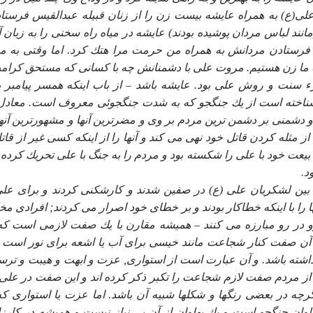
(ع) به همراه عايشه بيست زن را از زنان قبيله عبدالقيس فرستاد
نند لباس مردان پوشيده بودند) عايشه در مياه راه سخنى را به زبان آ
 فرستادن مردانش به همراه من حرمت مرا هتك كرد. اما وقتى به مد
همه ما زن هستيم. مروت على با دشمنانش چه با كسانى كه مستحق كرام
ء سنت و روش على بود. عايشه باشد – از باب اينكه همسر پيامبر ب
 ناشناخته است از يك جنگجو كه به شدت جنگجوئى معروف است. معادل
دشمنى بر دشمن ترين مردم بر وى و مضرترين آنها و مشهورترين آنها
مثله كردن قاتل خود نهى مى كند و آنها را از اينكه كسى غير از قاتل
 بيعت خود با على را شكسته بود و مردم را به جنگ با على تحريك كرده ب
د.
ف بين لشكريان على (ع) در صفين شدند و كارشكنى كردند و براى على
ا را با اينكه خطاكار بودند و بر خطاى خود اصرار مى كردند; افرادى م
ر رو مبارزه مى كنند – هميشه مقارن با يك صفت لازمى است كه
ن صفت كنار شجاعت مانند خيسى براى آب يا اشعه براى نور است
 داشته باشد. و آن عبارت است از استوارى, عزت و ابهت و هيبت و ترس
از مردم صفت لازم شجاعت را تكبر ذكر كرده اند و اين صفت در على 
چه در بعضى رنگها و شكلها شبيه آن باشد. اما عزت يا استوارى كه
 جنگجو است و يك پهلوان از آن بى نياز نيست و هميشه در كارزار