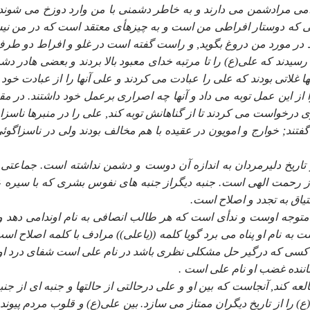
مى مرادشمن مى دارند و به خاطر دشمنى با من وارد دوزخ مى شوند))
ى كه دوستار افراطى من است و به چيزهأى معتقد است كه در من ن
در مورد من دروغ بگويد, و راست گفته است در غلو و افراط دو طرف
دند كه على(ع) را تا مرتبه خداى معبود بالا بردند و بعضى هادر دش
 غلاتى بودند كه على را عبادت مى كردند و على آنها را از عبادت خود 
ا از اين عمل توبه مى داد و آنها چه اصرارى برعمل خود داشتند. در مقا
وى درخواست مى كردند تا از گناهانش توبه كند, على را در منبرها ناسزا
فتند; خوارج و امويون در عقيده با هم مخالف بودند ولى در ناسزاگوئى
 تاريخ دليرمردان به اندازه آن دوست و دشمن نداشته است. جماعتى
 از رحمت الهى است. جنبه ديگراز جنبه هاى نفوس بشرى كه با سيره 
شتياق به تجدد و اصلاح است.
توجه اوست و ندأى است كه هر طالب انصافى به نام اوندامى دهد و
ه نام او پناه مى برد گويا كلمه ((ياعلى)) مرادف با كلمه اصلاح است
 كسى كه درگير حل مشكلى نظرى باشد در نام على است شفاى درد او
ننده غضب او نام على است .
ه كند, آنجاست كه بين او و على درحالتى از حالتها و جنبه اى از جنبه
) را از تاريخ ديگران ممتاز مى سازد. بين على(ع) و قلوب مردم پيوند