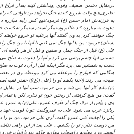
درمقابل دشمن ضعيف وقوى ,ونداشتن كينه بعداز فراغ از
نظيرى,هيچ وقت شروع كننده جنگ نخواهد بود تاوقتى كه راه 
به فرزندش امام حسن (ع) فرمود:هيچ كس رابه مبارزه دع
دعوت به مبارزه كند ظالم وستمگر است, ستمگر شكست خور
جنگ خواهند كرد, به وى گفتند آنها برعليه تو خروج خواهند كرد
بستان) فرمود: من با آنها جنگ نمى كنم, تا آنها با من جنگ را 
على (ع) قبل از جنگ جمل و صفين و قبل از هر واقعه اى ك
دشمنى آنها چشم پوشى مى كرد و آنها را دعوت به صلح مى 
دست به شمشير نمى برد مگر اينكه قبل از آن دعوت به صلح 
هنگامى كه خوارج را موعظه مى كرد موعظه وى در بعضى از آ
صيحه مى زدند ((خدا بكشد او را (على ((ع))) چقدر فقيه اس
(ع) مانع كار آنها مى شد و مى فرمود: سب آنها در مقابل
گفت: من هيچ كراهتى از ريختن خون تو ندارم لكن با تمام 
وى و يإس از ترك جنگ از طرف عمرو. على(ع) به عمرو عر
زبانزد عرب مى شود. على به عمروگفت :تو با قومت عهد بست
يكى را اجابت كنى عمرو گفت: آرى على فرمود: من تو را دع
من دوست ندارم تو را بكشم… على بعد از اين راهى نداشت 
آنحضرت و معاويه و اصحاب معاويه حاكم بود با آنها برخورد