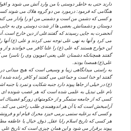
دارند حتى به خاطر دوستى با من وارد آتش مى شوند و اقوا
هنگامى كه فرمود: درمورد من دو گروه هلاك مى شوند كس
و كسى كه دشمن من است و دشمنى من او را وادار مى كند 
دوستان و دشمنانش, بعضى ها از شدت دوستى وى به جايى رسي
آنحضرت به جايى رسيدند كه گفتندعلى از دين خارج است. آنها
مى كرد و آنها به نهى على توجه نمى كردند و على (ع) آنها ر
اين خوارج هستند كه على (ع) را علنا كافر مى خواندند و از 
گفتند همچنانكه دشمنان على يعنى امويون وى را ناسزا مى گ
على(ع) همصدا بودند.
به راستى ميدانگاهى زيبا و وسيعى است كه هيچ ميدانى در
گفتند او خدا است و جماعتى مى گفتند او كافر رانده شده
(ع) در خيلى از جاها پيوند دارد جنبه شكايت و تمرد يا جنبه ا
نام على تبديل به علمى شده است كه هر غصب شونده اى م
كسى كه از جامعه ستمگر و از حكومتهاى زورگو غضبناك است ب
آرامبخش است كه با آن هر اندوهمندى طلب راحتى مى كند.
و كسى كه برعليه ستمى برمى خيزد محرك قيام او و فرونشا
هر كسى كه تاريخ اسلام رابا عقل, ذوق, خيال يا عاطفه مطالع
پيوند برقرار مى شود و اين همان چيزى است كه تاريخ على (ع