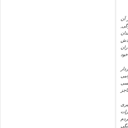
 آن
گى,
دان
ودش
ران
خود
دار
امى
كسى
اجز
يرى
رإت
ردم
نگى