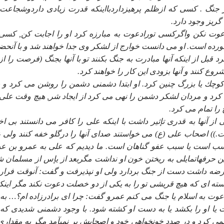
 جنگ . كسى كه ازظلم پرهيزداردبااينكه قدرت زيادى داردوشجاعت
گريز وجود دارد.
وت نكن واگركسى تورادعوت به مبارزه كرد او را اجابت كن, كسى
ده است. او مى دانست خوارج از لشكر وى جدا خواهند شد و با آنح
 قبل از اينكه آنها مبادرت به جنگ بكنند تو با آنها بجنگ (فرصت را از آ
شروع كنند و آنها بزودى اين كار را خواهند كرد.
وچك يا بزرگ چنين كرد. او ابتدا دشمنى دشمن را روشن مى كرد و يا
كرد و مردان لشكر دشمن را نهى مى كرد از ايجاد شر, هيچ وقت على 
را تمام مى كرد.
نها به قدرى تإثير داشت با اينكه على را كافر مى دانستند بى اخت
ت.)) اصحاب على (ع) مى خواستند صداى آنها را درگلو خفه كنند ولى 
 سب است يا سبب عفو گناهان است. ما ديديم كه على به عمرو بن عب
اين حرفهاتمايلى به ريختن خون او نداشت مگربعد از يإس از مسلمان 
ضه داشت دست از جنگ بردارد ولى او نپذيرفت و گفت: آنوقت فرار
ه اى كه هيچ قريشى تو را به يكى از دو خصلت دعوت نكند مگر اينكه
وت به اسلام يا جنگ مى كنم عمرو گفت: چرا اى برادرزاده ام؟… به 
يا او را بكشد يا به دست او كشته شود. با وجود دشمنى شديدى كه 
 نمى كرد و در صدد خونخواهى خود و اصحابش بر نمىآمد مگر به مقدارى