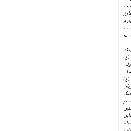
ت و
ارز
ارم
ب و
 به
نكه
(ع)
ولى
كشف
(ع)
يان
جنگ
 تو
نين
ابل
نام
كاب