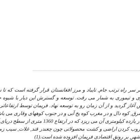
 مشهد مقدس بر سر راه ترتب جام, تايباد و مرز افغانستان قرار گرفته است كه تا
رى و تيمورى به شمار مى رفت. توسعه و گسترش اين ديار با شيوه ج
ى, شهرسازى و فنون مهندسى از سال 1318 هـ.ش آغاز گرديد و از آن زمان رو به توسعه نهاد. فريمان توسط ارتفاعا
شرق, كوه دال و در مغرب كوه يخ آبى و در جنوب كوههاى وقارى مى باش
رودخانه فريمان پس از طى 20 كيلومتر به بند فريمان واقع در يازده كيلومترى آن مى ريزد كه در ارتفاع 1360 متر
 مشروب كردن اراضى و كشت محصولاتى چون چغندر قند, غلات, سيب زم
شهر, بر رونق اقتصادى فريمان افزوده شده است.(1)