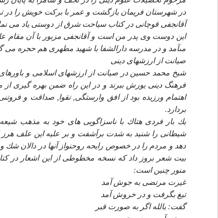
در شهرستان فريمان بازگشت و عمر با بركت خويش را در تروي
آقانجفى قوچانى در كتاب سياحت شرق از دوستى ياد مى نم
مىآمد و در مدرسه دارالشفا با شهيد مطهرى هم حجره مى گرديد
صيانت از ارزشهاى دينى
شيخ محمد حسين در صيانت از ارزشهاى اسلامى و باورهاى
فرهنگ دينى يورش ببرند و در اين راه ضمن بهره گيرى از 
اهتمام ورزيده بود از افق وارستگى, تقوا, صداقت و فروت
بردارد.
يك بار فردى هتاك با ناسزاگويى هاى خود به مذهب شيعه
شيطانى را شنيد به شدت برآشفت و بر عليه اين علف هرز 
دهد و مردم را در خصوص رايحه روحنواز آنها در دالان شك و
بيت شعر بروز داد كه نسخه مخطوطى از اين اشعار در كتابخ
منور چنين است:
غيرت مرتضى به جوش آمد
تيغ بگرفت و در خروش آمد
گفت: بالله اگر به صورت قبر