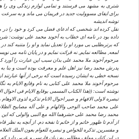
شترى به مشهد مى فرستند و تمامى لوازم زندگى وى را همرا
براى ايفاى مسووليت جديد در فريمان مى ماند و به سرعت در آ
توشه انديشه
نقل كرده اند شخصى كه ادعاى فضل مى كرد و خود را در م
داده بود در نامه اى خطاب به آخوند محمد على نوشت: شريعت
كه برترىطلبى بى مورد او را تعديل نمايد و او را متنبه ك
لمعه, مطالعه نمايم, نه قرائت نمايم و در پايان نامه مى نويسد:
مرحوم آخوند ملا محمد على بدان سبب اين عبارت را آورد كه 
پدرش محمد رضا نيز اهل علم و معرفت بوده است و بنا به
نسخه خطى به ايشان رسيده است كه برخى از آنها عبارتند از ج
مرحوم آخوند ملا محمد على كتابى به نام وقايع الايام به 
نوشته است: ((هذا الكتاب المسمى بوقايع الايام فى احوال الا
تبصره لاولى الافهام و صير احوال الانام تذكره لذوى الاوهام و 
على محمد صاحب الوحى والالهام و على آله مصابيح الظلام
محمد رضا محمد على حشرهما الله مع النبى والولى كه اين مخت
از آدم تا ظهور خاتم و از خاتم تا نفخه دم. از آنچه به نظر
و مفسرين, تذكره للخواص و تبصره للعوام بعون الملك العلا