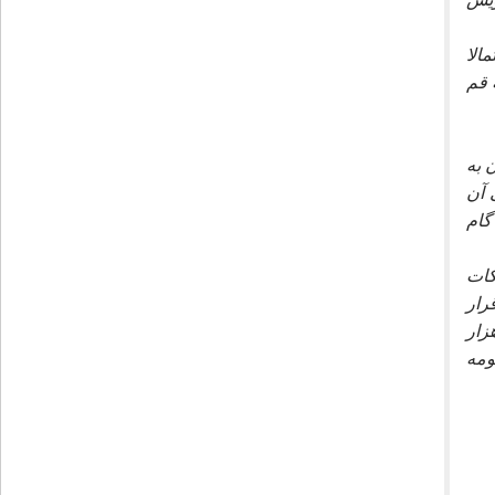
الا
سال هاى 1316 هـ.ش يا 1318 هـ.ش به قم
 به
 آن
گام
كات
رار
زار
ومه