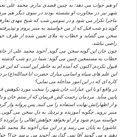
او هم جواب مى دهد: نه چنين قصدى ندارم. محمد على تعر
شهر نيز در مجاورت او نشسته بودند در سوى ديگر هم مرد
ماجرا تكرار مى شود و در سومين شب كه شيخ مهدى تعارف 
گويد دو شب قبل كه از من خواستيد به منبر بروم و نپذيرفتم
سخن مى گشايد و خطاب به ملاى تعيين شده از طرف خو
راضى نباشد.
چون خان اين گونه سخن مى گويد, آخوند محمد على از جاى
خطاب به مستمعين چنين مى گويد: شما در دو شب گذشته مشاه
قبول نكردم, اكنون كه آمده ام به خاطر اين است كه اين 
اين علم هاى سياه و اسامى مبارك حضرت اباعبدالله(ع) بر د
كاره اى كه در اين امور مداخله مى نمايى؟
در واقع او با اين عبارات خان شهر را سخت مورد نكوهش قرا
پايين مىآيد. مردمان زحمت كش فريمان كه از ستم خان و دار
و از اظهاراتش نهايت استفاده را مى كنند, پس پروانه وار گرد
منبر برويد, چگونه آموزنده و نزديك به دل سخن مى گويى.
خواسته مردم شود و از او بخواهد خواهش اهالى را برآورده 
عاشورا به پايان مى رسد و در اين ميان آخوند ملا محمد ع
دهند و مى گويند آقا نمى گذاريم, آخوند مى پرسد چرا؟ ج