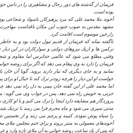
فريمان از گذشته هاى دور رجال و مشاهيرى را در دامن خويش
بوده است.
مشهد مقدس به صوب جنوب اين مكان باقداست مهاجرت نم
زارعين موسوم است اقامت كرد.
ناگفته نماند كه فريمان از قديم تيول دولت بود و به خاط
تركمن ها و ازبك نيروهاى دولتى و سواركاران در اين ديار 
وقتى مطلع مى شود كه عالمى خداترس اما مقاوم و شجاع 
فريمان را دارد به وى پيغام مى دهد كه اگر براى روضه خوانى آ
نمانيد و به جاى ديگرى كه نياز دارند برويد. گويا آن خا
خواست او اين ديار را هرچه زودتر ترك كند تا خيال او براى
اما محمد على از اين گفته خان بيمى به دل راه نمى دهد
حزنى به خويش راه نمى دهد. پس در جواب وى مى گويد: من 
پروردگار هم مضايقه دارد اينجا را ترك مى كنم و با او كارى ن
مدتى سپرى مى شود و ماه محرم فرا مى رسد با نزديك شدن
را سياه پوش نموده, كتيبه و پرچم مى زنند و از نخستين
آخوندهاى معمولى به منبر بروند و براى ختم مجلس ملاى محل
كه پس از يك ساعت روضه خوانى به آن ملاى تازه وارد و غريب