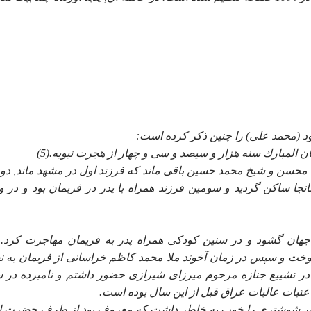
 (محمد على) را چنين ذكر كرده است:
مبارك سنه هزار و سيصد و سى و چهار از هجرت نبويه.(5)
 محسن و شيخ محمد حسين باقى ماند كه فرزند اول در مشهد ماند, دو
انجا ساكن گرديد و سومين فرزند همراه با پدر در فريمان بود و در 
.ش در مشهد ديده به جهان گشود و در سنين كودكى همراه پدر به فريمان مهاجرت كرد
وخت و سپس در زمان آخوند ملا محمد كاظم خراسانى از فريمان به 
در تشييع جنازه مرحوم ميرزاى شيرازى حضور داشتم و نامبرده در 
ر شوشترى را خوب به خاطر داشت كه معروف بود از طرف حضرت ا