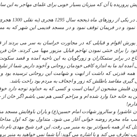
 پروريده يا آن كه ميزبان بسيار خوبى براى علماى مهاجر به اين سا
آخوند ملا محمد على كه مرد پرهيزكار, باسواد و شجاعى بود در يكى از روزهاى 
ود و در فريمان توقف نمود و در مسجد قديمى اين شهر كه به م
ر يورش اقوام و قبايلى كه در مجاورت خراسان به سر مى بردند از ق
خود را براى خنثى نمودن تهاجم قبايل مزبور مهيا مى كردند. خان فري
در برابر ستمكاران و زورگويان به اين ناحيه آمده و قصد سكونت
مده ايد ما به اندازه كافى خودمان روحانى و آخوند داريم, شما از تبليغ 
ن با همه قدرتى كه داشت از ابهت و شهامت اين روحانى ترسيده بود و
 پى گيرى مقاصد باطلش كه زور و اجحاف به مردم بود راحت باشد.
 چون قلبش مشحون از ايمان است و كسى كه به خداوند توجه دارد خو
به خانه خدا وارد شده ام و مزاحم كسى هم نمى باشم اگر خان از خ
دارم!
 عاشورا و سالروز شهادت امام حسين(ع) و ياران باوفايش مسجد مز
 شب ماه محرم روضه خوانى آغاز مى شود. متداول بود كه اول مداحا
 كه از همه باسوادتر بود به منبر مى رفت. اين فرد شيخ مهدى نام د
 تعارف مى كند و با اشاره مى گويد: آيا شما نمى خواهيد به منبر بروي