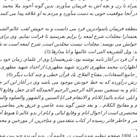
ه با زن و بچه اش به فريمان مىآورند. بدين گونه آخوند ملا محمد 
نجا موقعيت خوبى به دست مىآورد و مردم به او علاقه پيدا مى كنند.(2
نطقه فريمان باسوادترين فرد مى دانست و به خويش لقب عالم الشر
مدارا مجلدات شرع لمعه را برايم بفرستيد تا قرائت نمايم. وى براى 
ند در جوابش مى نويسد: مجلدات نيست مجلدين است, شرح لمعه است نه 
 ويل للشريعه التى انت عالمها و انا مدارها.(3)
آن فرد در آغاز نامه نوشته بود: شريعتمدارا وى از علماى زمان خود بو
 اظهارات محمد مطهرى (فرزند شهيد مطهرى) از اجداد شهيد مطهرى 
امع السعادات, مفتاح الفلاح, يك قرآن خطى و چند كتاب ديگر.(4)
نگارش درآورده كه به خط خودش موجود مى باشد وى در آغاز اين اثر چ
نام و به نستعين بسم الله الرحمن الرحيم الحمدلله الذى جعل وقايع الا
ابلى عباده بالبدإ للانام و الانتقام فى انإ السنين و الشهور والصلوه وال
 و مفاتيح الكلام… و بعد چنين گويد بنده عاصى و غريق بحر معاصى 
صرى است از احوال انام و وقايع ليالى و ايام از بدو عالم تا هبوط آد
 قاصر و خاطر فاتر رسيده از كتاب متقدمين و متإخرين, از مورخين و محد
م…
در اين كتاب مولف مطالبى به زبان فارسى و عربى دارد كه در 1004 صفحه تنظيم شده است. در خاتمه آن, پديد آورنده چند ب