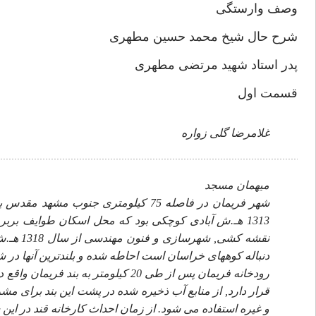
وصف وارستگى
شرح حال شيخ محمد حسين مطهرى
پدر استاد شهيد مرتضى مطهرى
قسمت اول
غلامرضا گلى زواره
ميهمان مسجد
شهر فريمان در فاصله 75 كيلومترى جنوب
1313 هـ.ش آبادى كوچكى بود كه محل اسكان طوايف برب
نقشه كش
دنباله كوههاى خراسان است احاطه شده و بلندترين آنها در 
قرار دارد, از منابع آب ذخيره شده در پشت اين بند براى
و غيره استفاده مى شود. از زمان احداث كارخانه قند در اين 