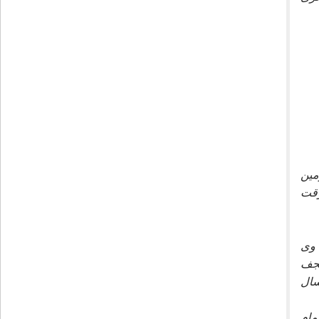
مين
وقت
. وى
نجف
سال
مام