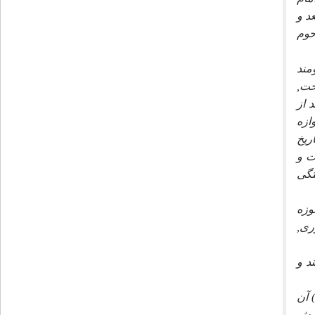
د و
حوم
 1355 هـ.ق) فرزند برومند
خت,
 از
ازه
ريخ
ت و
تگى
در حوزه
رى,
د و
حوم شيخ محمد حسين مطهرى رسائل و مكاسب را نزد آيه الله ميرزا على آقاى شيرازى مورد اشاره در سامرا آموخت.(12) آن
ويش