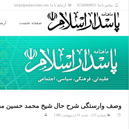
تماس با ما: 02166969953
ارتباط با ما: info[at]pasdareeslam.com
Skip
to
صفحه نخست
آرشی
content
وصف وارستگى شرح حال شيخ محمد حسين مطه
شماره 233 - شنبه 01 ارديبهشت 1380