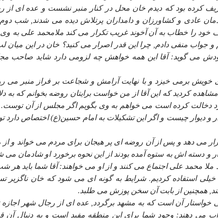
يف كرده بود كه ديدم خان محل در كنار منبر نشست و عده اى از ر
مان عادى و كشاورزان و دامداران پرتلاش ديده مى شدند, شب دوم 
خود را خطاب به آن آخوند غريب تكرار مى كند ملامحمد على به وى
 و جواب منفى دادم, چرا اين قدر اصرار مى كنيد؟ خان در اين ميان لب
دش مى گويد: آقا اين همه خواهش چه لزومى دارد شايد صاحب م
 خويش برمى خيزد و با نهايت آرامش و شجاعت بر فراز منبر مى رو
ده كرديد كه اين آقا از من خواست برايتان روضه بخوانم كه به دلا
فرد دخالت كرده است مى خواهم به وى بگويم اگر مجلس از آن توست.
ر و ديوار چيست و اگر اين تشكيلات به امام حسين(ع) اختصاص دارد تو
ر مى دهد و پس از آن روضه اى پر هيجان براى مردم مى خواند و از م
 و دسته اش به ستوه آمده بودند از اين نحوه برخورد او شادمان مى ش
 ملا محمد على اجتماع مى كنند و از او مى خواهند: آقا شما بايد هر شب
 خيلى استفاده كرديم. شرايط به گونه اى مى شود كه خان ناگزير تس
كند, همچنين از بابت آن سخن پوزش مى طلبد.
لى خواستار آن است كه به مشهد برگردد, عده اى از رجال شهر اجازه 
واب مى دهند: وجود شما براى اين منطقه مفيد است و به دنبال آن ق