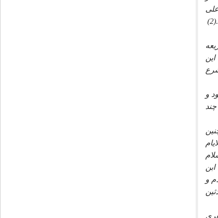
على
)
يعه
اين
شرع
د و
چند
نين
يام
سلام
ابن
م و
ثين
يت شعرى