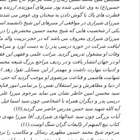
حسين(ع) به وى عنايتى شده بود, منبرهاى آموزنده, ارزنده 
فطرت هاى پاك با گوش دادن به سخنان وى عوض مى شدند و
ميرزاى شيرازى در مواقعى از منبرهاى اين شيخ دانشمند استفا
ميرزاى شيرازى معروف مى باشد كه در حجر تربيت والد 
لياقت شركت در حوزه درسى پدر را به دست آورد و سرانج
وفات او مشغول تدريس گرديد. مراتب علمى و فقهى اين فقيه 
او در جهان انتشار يافت و در رديف مراجع بزرگ شيعه محس
و ادبيات مهارت داشت و مهمتر از اين مسايل, تقوا, زهد, 
شهامت هاشمى و قناعت مرتضوى او موجب گرديد كه حتى تحف
از دنيا و مظاهرش و نيز استقلال نفس را بر تمامى امور فناپذير
درسى پدر و ديگران همراه با اشخاصى چون سيد اسماعيل صدر
آيه الله شهيد سيد حسن مدرس حاضر مى گرديد.(10)
آيات بزرگى چون سيد عبدالهادى شيرازى, آقا ميرزا مهدى ش
كتاب بيع المبهم از تإليفات گران سنگ اوست.(11)
مرحوم تحصيلات علوم دينى را در نجف و سامرا به پايان ر