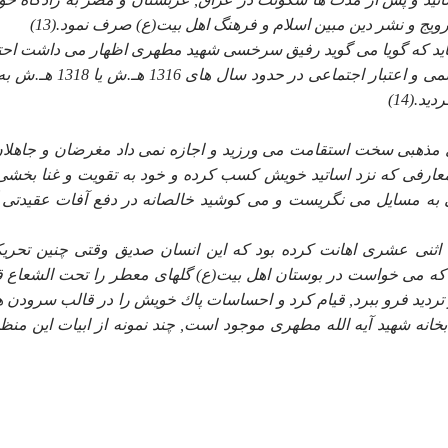
ج و نشر دين مبين اسلام و فرهنگ اهل بيت(ع) صرف نمود.(13)
ايد كه گويا مى گويد رفيق سرخسى شهيد مطهرى اظهار مى داشت احتم
اين دوست وى پدر من است و آقانجفى مزبور با آن مقام علمى و اعتبار اجتماعى در حدود 
.(14)
 مذهبى سخت استقامت مى ورزيد و اجازه نمى داد مغرضان و جاهلان
معارفى كه نزد اساتيد خويش كسب كرده و خود به تقويت و غنا بخشى
نى به مسايل مى نگريست و مى كوشيد خالصانه در دفع آفات عقيدتى 
 اثنى عشرى اهانت كرده بود كه اين انسان صديق وقتى چنين تحري
كه مى خواست در بوستان اهل بيت(ع) گلهاى معطر را تحت الشعاع ق
 ترديد فرو ببرد, قيام كرد و احساسات پاك خويش را در قالب سرودن ه
انه شهيد آيه الله مطهرى موجود است, چند نمونه از ابيات اين منظ