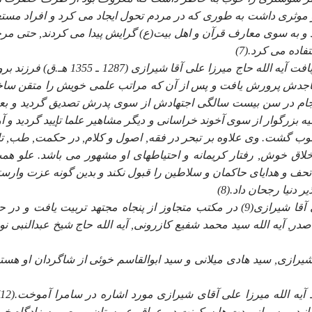
و موثرى داشت به طورى كه در مردم تحول ايجاد مى كرد و افراد مستع
 به سوى معارف قرآن و اهل بيت(ع) گرايش پيدا مى كردند, حتى مر
ده مى كرد.(7)
يكى از شخصيت هايى كه شيخ محمد حسين محضرش را دريافت آيه الله حاج ميرزا على آقا شيرازى (1287 ـ
ماجدش پرورش يافت و پس از آن كه مراتب علمى خويش را متقن سا
ام در سن بيست سالگى اجتهادش از سوى پدرش تصديق گرديد و بعد
بزرگوار از سوى آخوند خراسانى و ديگر مشاهير علما تإييد گرديد و آو
وب گشت. وى علاوه بر تبحر در فقه, اصول و كلام, در حكمت, طب, تا
اخلاق خوش, رفتار كريمانه و احتياطهاى او مشهور مى باشد. علو هم
 و هداياى حاكمان و سلاطين را قبول نكند و بدين گونه عزت وارس
 دنيا رجحان داد.(8)
سيد محسن امين خاطر نشان مى نمايد مرحوم ميرزا على آقا شيرازى(9) در مكتب متجاوز از پنجاه مجتهد تربيت يافت و 
, آيه الله سيد محمد شفيع كازرونى, آيه الله حاج شيخ عبدالنبى نو
يرازى, سيد هادى ميلانى و سيد ابوالقاسم خوئى از شاگردان او هستن
مر
سانيد و پس از مدت ها سكونت در عراق, عربستان و مصر به زادگاه خ