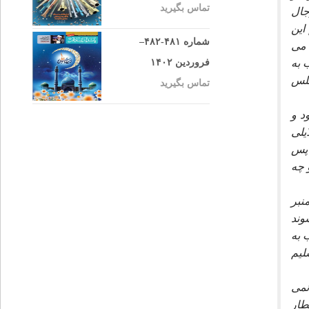
تماس بگیرید
جال
اين
شماره ۴۸۱-۴۸۲–
 مى
 به
فروردین ۱۴۰۲
جلس
تماس بگیرید
د و
يلى
 پس
 چه
نبر
وند
 به
ليم
نمى
طار