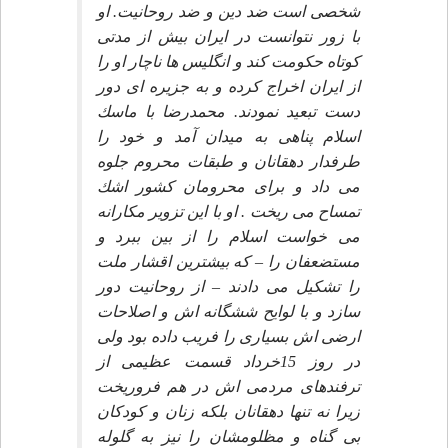
شخصى است ضد دين و ضد روحانيت. او
با زور نتوانست در ايران بيش از مدتى
كوتاه حكومت كند و انگليس ها ناچار او را
از ايران اخراج كرده و به جزيره اى دور
دست تبعيد نمودند. محمدرضا با ماسك
اسلام پناهى به ميدان آمد و خود را
طرفدار دهقانان و طبقات محروم جلوه
مى داد و براى محرومان كشور اشك
تمساح مى ريخت . او با اين تزوير مكارانه
مى خواست اسلام را از بين ببرد و
مستضعفان را – كه بيشترين اقشار ملت
را تشكيل مى دادند – از روحانيت دور
سازد و با لوايح ششگانه اش و اصلاحات
ارضى اش بسيارى را فريب داده بود ولى
در روز 15خرداد قسمت عظيمى از
ترفندهاى مردمى اش در هم فروريخت
زيرا نه تنها دهقانان بلكه زنان و كودكان
بى گناه و مظلومشان را نيز به گلوله