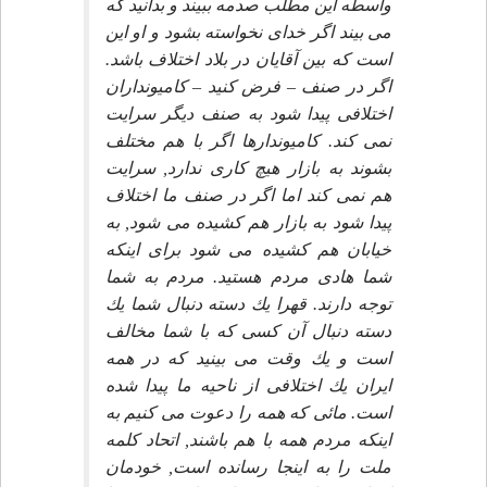
واسطه اين مطلب صدمه ببيند و بدانيد كه
مى بيند اگر خداى نخواسته بشود و او اين
است كه بين آقايان در بلاد اختلاف باشد.
اگر در صنف – فرض كنيد – كاميونداران
اختلافى پيدا شود به صنف ديگر سرايت
نمى كند. كاميوندارها اگر با هم مختلف
بشوند به بازار هيچ كارى ندارد, سرايت
هم نمى كند اما اگر در صنف ما اختلاف
پيدا شود به بازار هم كشيده مى شود, به
خيابان هم كشيده مى شود براى اينكه
شما هادى مردم هستيد. مردم به شما
توجه دارند. قهرا يك دسته دنبال شما يك
دسته دنبال آن كسى كه با شما مخالف
است و يك وقت مى بينيد كه در همه
ايران يك اختلافى از ناحيه ما پيدا شده
است. مائى كه همه را دعوت مى كنيم به
اينكه مردم همه با هم باشند, اتحاد كلمه
ملت را به اينجا رسانده است, خودمان