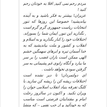
مردم رحم نمى كنيد, اقلا به خودتان رحم
كنيد !
عزيزان! بيشتر به فكر باشيد و به آينده
بيانديشيد! خصوصا اين روزها كه تنور
انتخابات رياست جمهورى گرم گرم است
, نگذاريد اين تنور, ايمان شما را بسوزاند.
اختلافات خود را كنار بگذاريد و به اسلام و
انقلاب و كشور و ملت بيانديشيد كه به
خدا آسمان تيره و ابرهاى سهمگين خشم
الهى ممكن است باران غضب را بر سر
ما ببارد و آنگاه زانوى غم پشيمانى به سر
گرفتن سودى نخواهد داشت .
اى دولتمردان! تا دير نشده است
اختلافات ريشه كن را ريشه كن سازيد. با
كلنگ تفرقه بنياد انقلاب اسلامى جوان را
ويران نكنيد. و اكنون در سالروز رحلت
امام و مقتدايتان فرصتى است مناسب
كه به خودآئيد و از حب نفس – كه منشإ