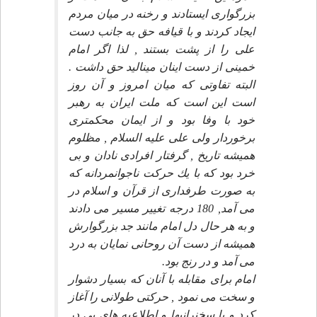
بزرگوارى ايستادند و رخنه در ميان مردم
ايجاد كردند و با قيافه حق به جانب دست
على را از پشت بستند , لذا اگر امام
خمينى از دست اينان ميناليد حق داشت .
البته تفاوتى كه ميان امروز و آن روز
است اين است كه ملت ايران به رهبر
خود با وفا بود و از ايمان محكمترى
برخوردار ولى على عليه السلام , مظلوم
هميشه تاريخ , گرفتار افرادى نادان و بى
خرد بود كه با يك حركت ناجوانمردانه كه
به صورت طرفدارى از قرآن و اسلام در
مى آمد, 180 درجه تغيير مسير مى دادند
و به هر حال دل امام مانند جد بزرگوارش
هميشه از دست آن روحانى نمايان به درد
مى آمد و در رنج بود.
امام براى مقابله با آنان كه بسيار دشوار
و سخت مى نمود , حركتى طولانى را آغاز
كرد و با سخنرانيها و اطلاعيه هاى پى در