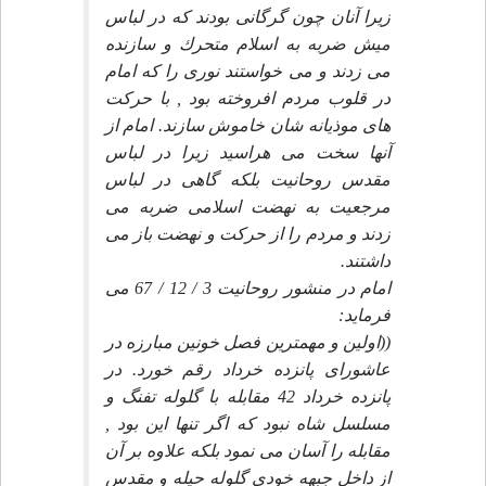
زيرا آنان چون گرگانى بودند كه در لباس
ميش ضربه به اسلام متحرك و سازنده
مى زدند و مى خواستند نورى را كه امام
در قلوب مردم افروخته بود , با حركت
هاى موذيانه شان خاموش سازند. امام از
آنها سخت مى هراسيد زيرا در لباس
مقدس روحانيت بلكه گاهى در لباس
مرجعيت به نهضت اسلامى ضربه مى
زدند و مردم را از حركت و نهضت باز مى
داشتند.
امام در منشور روحانيت 3 / 12 / 67 مى
فرمايد:
((اولين و مهمترين فصل خونين مبارزه در
عاشوراى پانزده خرداد رقم خورد. در
پانزده خرداد 42 مقابله با گلوله تفنگ و
مسلسل شاه نبود كه اگر تنها اين بود ,
مقابله را آسان مى نمود بلكه علاوه بر آن
از داخل جبهه خودى گلوله حيله و مقدس