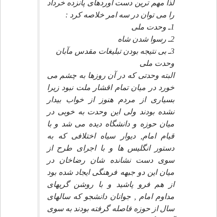
لذا مهم ترين دست آوردهاى پانزده خرداد
را مى توان در سه امر خلاصه كرد :
1ـ وحدت ملى
2ـ رسوا شدن شاه
3ـ بى نتيجه بودن تبليغات مقدس مآبان
وحدت ملى
البته وحدتى كه در آن روزها به چشم مى
خورد در ميان تمام اقشار ملت نبود زيرا
بسيارى از مردم هنوز از خواب بيدار
نشده بودند ولى اين وحدت به خوبى در
ميان حوزه و دانشگاه ديده مى شد و با
قيام امام, ديوار سياه اختلافى كه به
دستور انگليس ها و با اجراى طرح از
سوى دست نشانده شان رضاخان در
ميان اين دو جبهه فرهنگى ايجاد شده بود
از هم فرو پاشيد و با روشن گريهاى
مداوم امام , جوانان دانشجو كه سالهاى
سال از حوزه فاصله گرفته بودند به سوى