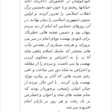
خودجوشان در عاشوراى 15خرداد 42به
خيابانها ريختند و با خون خود نخستين برگ
انقلاب اسلامى را تحرير كردند و اولين
ستون جمهورى اسلامى را بنيان نهادند. در
آن روزهاى حساس كه امام از ديد مردم
پنهان بود و دشمن نقشه هائى خطرناك
براى نابودى نهضت نوپاى امام در سر مى
پروراند و هرچند بسيارى از مقدس مآب
هاى متحجر كه ماسك اسلام پناهى شاه
آنا ن را به اعتراض و محكوم كردن
نهضت وا مى داشت, و مردم را از مقابله
و اعتراض به شاه دور مى ساخت و على
رغم ضربه هايى كه آنان بر پيكره نوزاد
نهضت وارد كردند , با اين حال مردم از
چنان ايمان راسخى برخوردار بودند كه
تمام نقشه هاى شاه و اعوان و انصارش
بر باد رفت و هر روز بر ياران امام
افزوده مى شد.