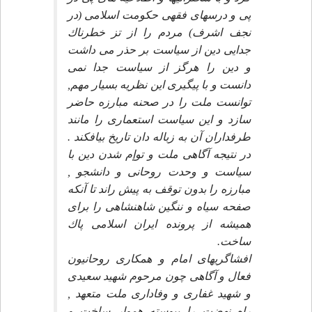
پى و درسهاى فقهى حكومت اسلامى (در
نجف اشرف) مردم را از تز خطرناك
جدايى دين از سياست بر حذر مى داشت
و دين را هرگز از سياست جدا نمى
دانست و با پيگيرى اين نظريه بسيار مهم,
توانست ملت را در صحنه مبارزه حاضر
سازد و اين سياست استعمارى را مانند
طرفداران آن به زباله دان تاريخ بيافكند .
در نتيجه آگاهى ملت و توإم شدن دين با
سياست و وحدت روحانى و دانشجو ,
مبارزه را بدون توقف به پيش راند تا آنكه
صفحه سياه و ننگين شاهنشاهى را براى
هميشه از پرونده ايران اسلامى پاك
ساخت.
افشاگريهاى امام و همكارى روحانيون
فعال و آگاهى چون مرحوم شهيد سعيدى
و شهيد غفارى و وفادارى ملت متعهد ,
راه نهضت را پيوسته هموار ساخت و