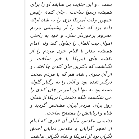
بست . و اين جنايت بى سابقه او را براى
هميشه رسوا ساخت . جان كندى رئيس
جمهور وقت آمريكا تزى را به شاه ارائه
داده بود كه شاه را از پشتيبانى مردم
محروم برخوردار سازد و خود به راحتى
اموال بيت المال را چپاول كند ولى امام
هميشه بيدار با قيام خود, مردم را از
نقشه هاى امريكا با خبر ساخت و
نگذاشت كه دكترين جان كندى جا افتد . و
از آن سوى , شاه هم كه با مردم سخت
درگير شده بود و آنان را به رگبار گلوله
بسته بود نه تنها اين امر تز جان كندى را
مى شكست بلكه دشمنى امريكا از همان
روز براى مردم ايران مشخص گرديد و
شاه و اربابانش را مفتضح ساخت.
دشمنى مقدس مآبان آن قدرى كه امام
از تحجر گرايان و مقدس نمايان احمق
نگران بود از امريكا و شاه نگرانى نداشت