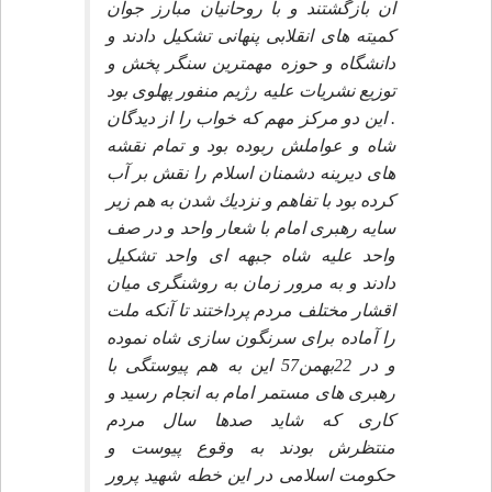
آن بازگشتند و با روحانيان مبارز جوان
كميته هاى انقلابى پنهانى تشكيل دادند و
دانشگاه و حوزه مهمترين سنگر پخش و
توزيع نشريات عليه رژيم منفور پهلوى بود
. اين دو مركز مهم كه خواب را از ديدگان
شاه و عواملش ربوده بود و تمام نقشه
هاى ديرينه دشمنان اسلام را نقش بر آب
كرده بود با تفاهم و نزديك شدن به هم زير
سايه رهبرى امام با شعار واحد و در صف
واحد عليه شاه جبهه اى واحد تشكيل
دادند و به مرور زمان به روشنگرى ميان
اقشار مختلف مردم پرداختند تا آنكه ملت
را آماده براى سرنگون سازى شاه نموده
و در 22بهمن57 اين به هم پيوستگى با
رهبرى هاى مستمر امام به انجام رسيد و
كارى كه شايد صدها سال مردم
منتظرش بودند به وقوع پيوست و
حكومت اسلامى در اين خطه شهيد پرور