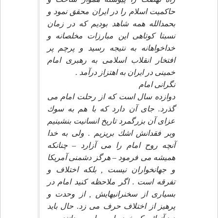
حاكميت اسلام را در ايران محقق نمود و
بحمدالله همه شاهد بوديم كه در زمان
نسبتا كوتاهى اين مبارزات مخلصانه و
خداخواهانه به نتيجه رسيد و پرچم پر
افتخار انقلاب اسلامى به رهبرى امام
خمينى در ايران به اهتزاز درآمد .
نگرانى امام
دوازده سال است كه از رحلت امام مى
گذرد. جاى آن دارد كه با هم به سوك
عزاى آن بزرگمرد تاريخ انسانيت بنشينيم
وبر فقدانش اشك بريزيم . ولى به خدا
آنچه روح امام را مى آزارد – چنانكه
هميشه مى فرمود – هرگز دشمنى آمريكا
و جهانخواران نيست , بلكه اختلاف و
تفرقه است . اگر ملاحظه كنيد امام در
بسيارى از سخنرانيهايش , از وحدت و
پرهيز از اختلاف حرف مى زد. حال بايد