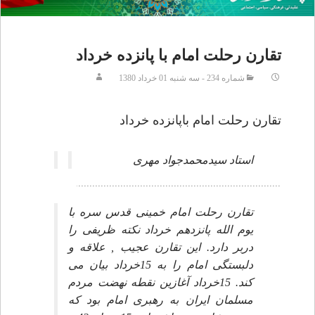
تقارن رحلت امام با پانزده خرداد
شماره 234 - سه شنبه 01 خرداد 1380
تقارن رحلت امام باپانزده خرداد
استاد سيدمحمدجواد مهرى
تقارن رحلت امام خمينى قدس سره با
يوم الله پانزدهم خرداد نكته ظريفى را
دربر دارد. اين تقارن عجيب , علاقه و
دلبستگى امام را به 15خرداد بيان مى
كند. 15خرداد آغازين نقطه نهضت مردم
مسلمان ايران به رهبرى امام بود كه