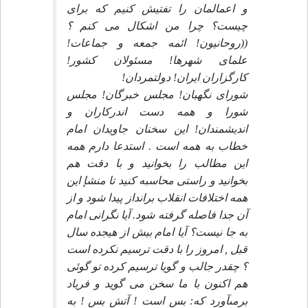
و اعمالمان را تفتيش كنيم كه براى
چيست؟ چرا من اشكال مى كنم ؟
((روحانيون! ائمه جمعه و جماعات!
علماى شهرها! مسئولان كشور!
كارگزاران ايران! دولتمردان!
شوراى نگهبان! مجلس خبرگان! مجلس
شورا و همه دست اندركاران و
انديشمندان! اين سخنان جاويدان امام
خطاب به همه است . استدعا دارم همه
اين مطالب را بخوانيد و با دقت هم
بخوانيد و راستى محاسبه كنيد تا منشإ اين
همه اختلافات انقلاب برانداز پيدا شود و از
آن جدا فاصله گرفته شود. آيا نگرانى امام
به جا نيست؟ آيا امام بيش از هيجده سال
قبل , امروز را با دقت ترسيم نكرده است
؟ چقدر جالب و گويا ترسيم كرده تو گوئى
هم اكنون با ما سخن مى گويد و فرياد
برمىآورد كه: بس است ! آتش بس ! به