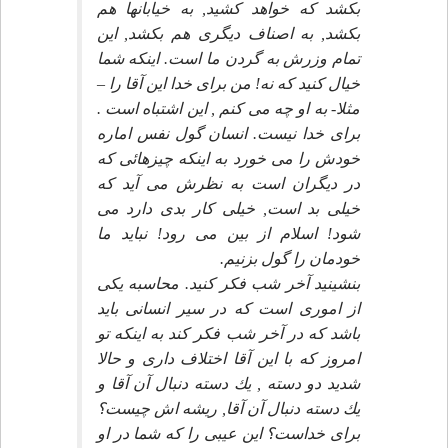
بكشد كه خواهد كشيد, به خيابانها هم
بكشد, به اصناف ديگرى هم بكشد, اين
تمام وزرش به گردن ما است. اينكه شما
خيال كنيد كه نه! من براى خدا اين آقا را –
مثلا- به او چه مى كنم , اين اشتباه است .
براى خدا نيست. انسان گول نفس اماره
خودش را مى خورد به اينكه چيزهائى كه
در ديگران است به نظرش مى آيد كه
خيلى بد است, خيلى كار بدى دارد مى
شود! اسلام از بين مى رود! نبايد ما
خودمان را گول بزنيم.
بنشينيد آخر شب فكر كنيد. محاسبه يكى
از امورى است كه در سير انسانى بايد
باشد كه در آخر شب فكر كند به اينكه تو
امروز كه با اين آقا اختلاف دارى و حالا
شديد دو دسته , يك دسته دنبال آن آقا و
يك دسته دنبال آن آقا, ريشه اش چيست؟
براى خداست؟ اين عيبى را كه شما در او