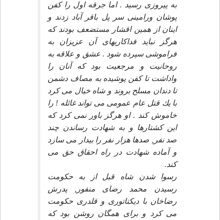
به پيروزى رسيد . اما جرقه اول را كفن
پوشان ورامينى سر پل باقر آباد زدند و
اينان از همين اقشار مستضعف بودند كه
هرگز نبايد فداكاريهاى آن عزيزان به
فراموشى سپرده شود . عشق و علاقه به
روحانيت و مرجعيت بود كه آنان را
واداشت تا كفن پوشيده به مصاف دشمن
تا دندان مسلح بروند و شاه خيال مى كرد
با يك قتل عام عمومى مى تواند غائله ! را
خاموش كند . او هرگز باور نمى كرد كه
اين كشتارها و به شهادت رساندن چند
صد نفر, صدها هزار نفر را بيدار مى سازد
و آماده شهادت در راه احقاق حق مى
كند.
رسوا شدن شاه قبل از به حكومت
رسيدن محمد رضاى منفور, پدرش
رضاخان با ديكتاتورى و قلدرى حكومت
مى كرد و براى همگان روشن بود كه