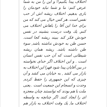
اختلاف پيدا بكنيم!! و اين را من به شما
عرض كنم: ما و شما نبايد خودمان را
بازى بدهيم. اختلاف ريشه اش از حب
نفس است. هر كس خيال مى كند كه من
براى خدا اين آقا را باهاش اختلاف مى
كنم, يك وقت درست بنشيند در نفس
خودش فكر كند ببيند ريشه كجا است.
حسن ظن به خودش نداشته باشد, سوء
ظن داشته باشد. ريشه همان ريشه
شيطانى است كه آن حب نفس انسان
است . و اين اختلاف اگر خداى نخواسته
در بين آقايان پيدا شود قهرا اين اختلاف به
بازار مى كشد , به خيابان مى كشد و آن
چيزى كه اين جمهورى را حفظ كرده,
وحدت و انسجام اين جمعيت است . يعنى
ملت با هم بودند كه توانستند چنان معجزه
اى را ايجاد كنند. اگر چنانچه به واسطه
اختلاف ما, يك وقت اختلاف به بازار هم