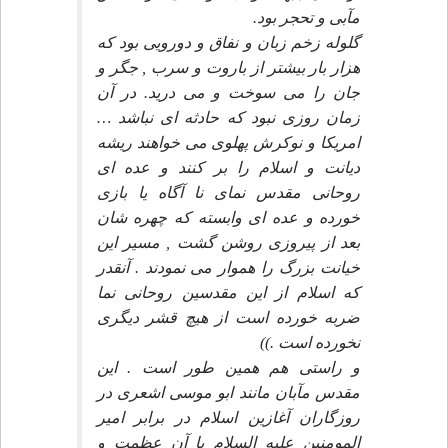
مآبى و تحجر بود.
گلوله زخم زبان و نفاق و دورويى بود كه
هزار بار بيشتر از باروت و سرب , جگر و
جان را مى سوخت و مى دريد. در آن
زمان روزى نبود كه حادثه اى نباشد …
امريكا و نوكرش پهلوى مى خواهند ريشه
ديانت و اسلام را بر كنند و عده اى
روحانى مقدس نماى نا آگاه يا بازى
خورده و عده اى وابسته كه چهره شان
بعد از پيروزى روشن گشت , مسير اين
خيانت بزرگ را هموار مى نمودند . آنقدر
كه اسلام از اين مقدسين روحانى نما
ضربه خورده است از هيچ قشر ديگرى
نخورده است .))
و راستى هم همين طور است . اين
مقدس مآبان مانند ابو موسى اشعرى در
روزگاران آغازين اسلام در برابر امير
المومنين عليه السلام با آن عظمت و