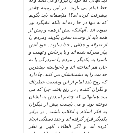
ديد آنهائى كه خود را پيرو او مى دانند و به
خط امام مى نازند , در اين زمينه چقدر
پيشرفت كرده اند؟! متإسفانه بايد بگويم
كه نه تنها در جا زده اند بلكه عقبگرد نيز
نموده اند . آنهائيكه بيش از همه و پيش از
همه بايد از وحدت سخن بگويند ومردم را
از تفرقه و جدائى , جدا سازند , خود آتش
بيار معركه شده اند و با پرخاش و تهمت و
ناسزا به يكديگر , مردم را سردرگم يا به
جان هم انداخته اند و ناخواسته بيشترين
خدمت را به دشمنانشان مى كنند. جا دارد
كه روح بلند امام از اين وضعيت خطرناك
و نگران كننده , در رنج باشد چرا كه مى
بيند همانهائى كه چشم اميدش به ايشان
دوخته بود, و مى بايست بيش از ديگران
به فكر اسلام و انقلاب باشند , در برابر
يكديگر قرار گرفته اند و چند دستگى ايجاد
كرده اند و اگر الطاف الهى و نظر