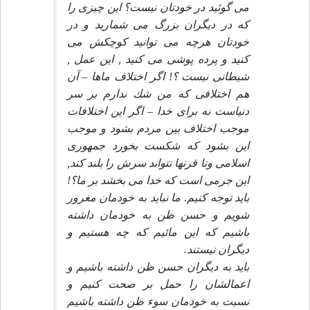
مى گوئيد در خودتان نيست؟ اين چيزى را
كه در ديگران بزرگ مى شماريد و در
خودتان هرچه مى توانيد كوچكش مى
كنيد و پرده پوشى مى كنيد , اين عمل ,
شيطانى نيست ؟! اگر اختلاف ماها – آن
هم اختلافى كه من شك ندارم بر سر
دنياست نه براى خدا – اگر اين اختلافات
موجب اختلاف بين مردم بشود و موجب
اين بشود كه شكست بخورد جمهورى
اسلامى وتا قرنها نتواند سرش را بلند كند,
اين جرمى است كه خدا مى بخشد بر ما؟!
بايد توجه كنيم. ما نبايد به خودمان مغرور
شويم و حسن ظن به خودمان داشته
باشيم كه اين مائيم كه چه هستيم و
ديگران نيستند.
بايد به ديگران حسن ظن داشته باشيم و
اعمالشان را حمل بر صحت كنيم و
نسبت به خودمان سوء ظن داشته باشيم