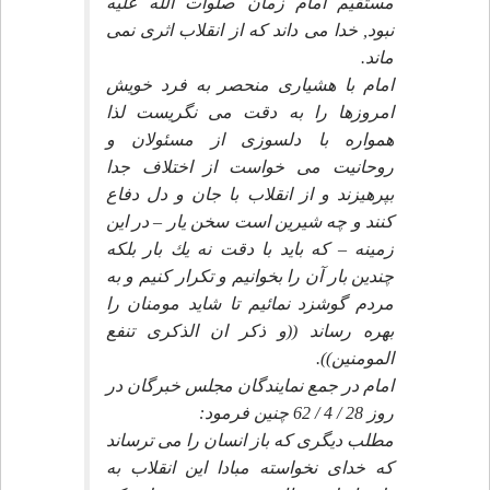
مستقيم امام زمان صلوات الله عليه
نبود, خدا مى داند كه از انقلاب اثرى نمى
ماند.
امام با هشيارى منحصر به فرد خويش
امروزها را به دقت مى نگريست لذا
همواره با دلسوزى از مسئولان و
روحانيت مى خواست از اختلاف جدا
بپرهيزند و از انقلاب با جان و دل دفاع
كنند و چه شيرين است سخن يار – در اين
زمينه – كه بايد با دقت نه يك بار بلكه
چندين بار آن را بخوانيم و تكرار كنيم و به
مردم گوشزد نمائيم تا شايد مومنان را
بهره رساند ((و ذكر ان الذكرى تنفع
المومنين)).
امام در جمع نمايندگان مجلس خبرگان در
روز 28 / 4 / 62 چنين فرمود:
مطلب ديگرى كه باز انسان را مى ترساند
كه خداى نخواسته مبادا اين انقلاب به