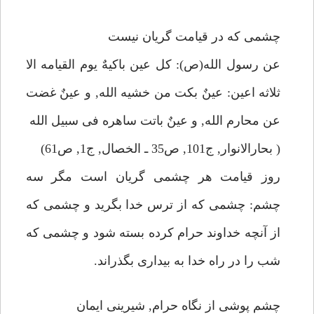
چشمى كه در قيامت گريان نيست
عن رسول الله(ص): كل عين باكيهٌ يوم القيامه الا
ثلاثه اعين: عينٌ بكت من خشيه الله, و عينٌ غضت
عن محارم الله, و عينٌ باتت ساهره فى سبيل الله
( بحارالانوار, ج101, ص35 ـ الخصال, ج1, ص61)
روز قيامت هر چشمى گريان است مگر سه
چشم: چشمى كه از ترس خدا بگريد و چشمى كه
از آنچه خداوند حرام كرده بسته شود و چشمى كه
شب را در راه خدا به بيدارى بگذراند.
چشم پوشى از نگاه حرام, شيرينى ايمان