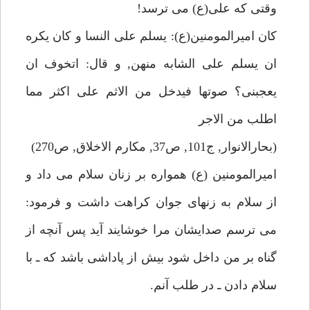
وقتى كه على(ع) مى ترسد!
كان اميرالمومنين(ع): يسلم على النسا و كان يكره
ان يسلم على الشابه منهن, و قال: اتخوف ان
يعجبنى؟ صوتها فيدخل من الاثم على اكثر مما
اطلب من الاجر
(بحارالانوار, ج101, ص37, مكارم الاخلاق, ص270)
اميرالمومنين (ع) همواره بر زنان سلام مى داد و
از سلام به زنهاى جوان كراهت داشت و فرمود:
مى ترسم صدايشان مرا خوشايند آيد پس آنچه از
گناه بر من داخل شود بيش از پاداشى باشد كه ـ با
سلام دادن ـ در طلب آنم.