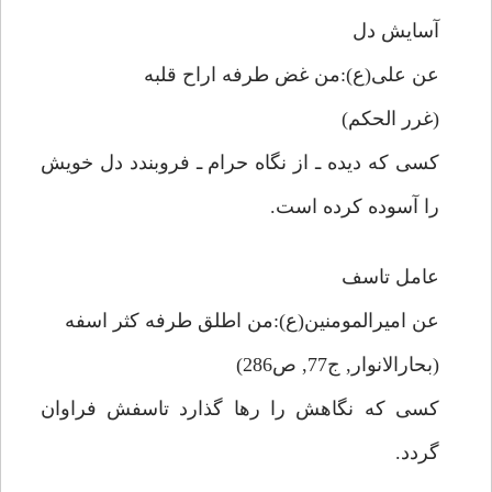
آسايش دل
عن على(ع):من غض طرفه اراح قلبه
(غرر الحكم)
كسى كه ديده ـ از نگاه حرام ـ فروبندد دل خويش
را آسوده كرده است.
عامل تاسف
عن اميرالمومنين(ع):من اطلق طرفه كثر اسفه
(بحارالانوار, ج77, ص286)
كسى كه نگاهش را رها گذارد تاسفش فراوان
گردد.