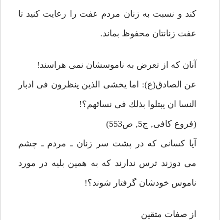
كند و نسبت به زنان مردم عفت را رعايت كنيد تا
عفت زنانتان محفوظ بماند.
آنان كه از تعرض به ناموسشان نمى هراسند!
عن الصادق(ع): اما يخشى الذين ينظرون فى ادبار
النسا ان يبتلوا بذلك فى نسائهم؟!
(فروع كافى, ج5, ص553)
آيا كسانى كه در پشت سر زنان ـ مردم ـ چشم
مى دوزند ترس ندارند كه به همين بليه در مورد
ناموس خودشان گرفتار شوند؟!
از صفات متقين