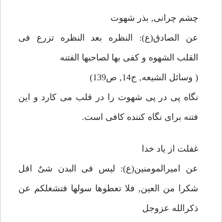
چشم چرانى, بذر شهوت
عن الصادق(ع): النظره بعد النظره تزرع فى
القلب الشهوه و كفى بها لصاحبها الفتنه
( وسائل الشيعه, ج14, ص139)
نگاه پى در پى شهوت را در قلب مى كارد و اين
فتنه براى نگاه كننده كافى است.
غفلت از ياد خدا
عن اميرالمومنين(ع): ليس فى البدن شىٌ اقل
شكرا من العين, فلا تعطوها سولها فتشغلكم عن
ذكرالله عزوجل