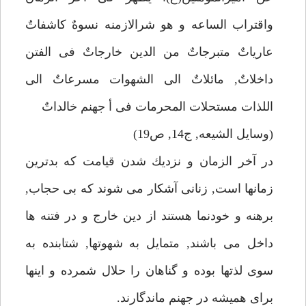
واقتراب الساعه و هو شرالازمنه نسوهٌ كاشفاتٌ
عارياتٌ متبرجاتٌ من الدين خارجاتٌ فى الفتن
داخلاتٌ, مائلاتٌ الى الشهوات مسرعاتٌ الى
اللذات مستحلات المحرمات فى أ جهنم خالداتٌ
(وسايل الشيعه, ج14, ص19)
در آخر الزمان و نزديك شدن قيامت كه بدترين
زمانها است, زنانى آشكار مى شوند كه بى حجاب,
برهنه و خودنما هستند از دين خارج و در فتنه ها
داخل مى باشند, متمايل به شهوتها, شتابنده به
سوى لذتها بوده و گناهان را حلال شمرده و اينها
براى هميشه در جهنم ماندگارند.