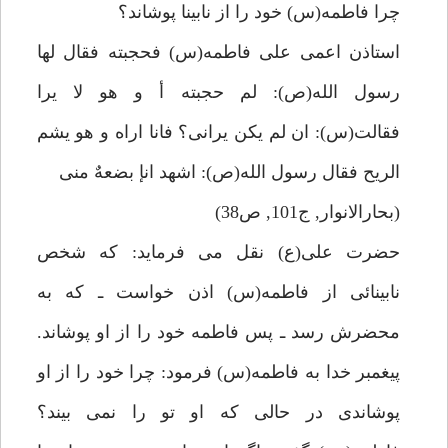
چرا فاطمه(س) خود را از نابينا پوشاند؟
استاذن اعمى على فاطمه(س) فحجبته فقال لها
رسول الله(ص): لم حجبته أ و هو لا يرا
فقالت(س): ان لم يكن يرانى؟ فانا اراه و هو يشم
الريح فقال رسول الله(ص): اشهد انإ بضعهٌ منى
(بحارالانوار, ج101, ص38)
حضرت على(ع) نقل مى فرمايد: كه شخص
نابينائى از فاطمه(س) اذن خواست ـ كه به
محضرش رسد ـ پس فاطمه خود را از او پوشاند.
پيغمبر خدا به فاطمه(س) فرمود: چرا خود را از او
پوشاندى در حالى كه او تو را نمى بيند؟