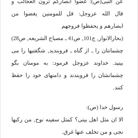
عن النبى(ص): غضوا ابصاركم ترون العجائب و
قال الله عزوجل: قل للمومنين يغضوا من
ابصارهم و يحفظوا فروجهم
(بحارالانوار, ج101, ص41 ـ مصباح الشريعه, ص28)
چشمانتان را ـ از گناه ـ فروبنديد, شگفتيها را مى
بينيد. خداوند عزوجل فرمود: به مومنان بگو
چشمانشان را فروبندند و دامنهاى خود را حفظ
كنند.
رسول خدا (ص):
الا ان مثل اهل بيتى؟ كمثل سفينه نوح, من ركبها
نجى و من تخلف عنها غرق.