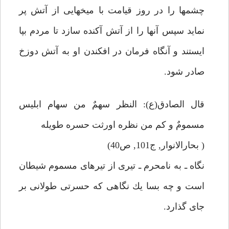
چشمها را در روز قيامت با ميخهايى از آتش پر
نمايد سپس آنها را از آتش آكنده سازد تا مردم بپا
ايستند و آنگاه فرمان در افكندن او به آتش دوزخ
صادر شود.
قال الصادق(ع): النظر سهمٌ من سهام ابليس
مسمومٌ و كم من نظره اورثت حسره طويله
( بحارالانوار, ج101, ص40)
نگاه ـ به نامحرم ـ تيرى از تيرهاى مسموم شيطان
است و چه بسا يك نگاهى كه حسرتى طولانى بر
جاى گذارد.