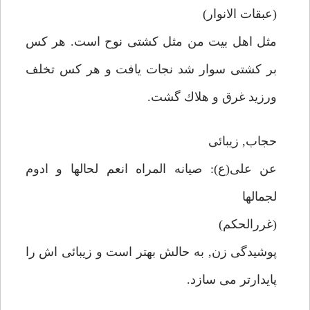
(عبقات الانوار)
مثل اهل بيت من مثل كشتى نوح است. هر كس
بر كشتى سوار شد نجات يافت و هر كس تخلف
ورزيد غرق و هلاك گشت.
حجاب, زيبائى
عن على(ع): صيانه المراه انعم لحالها و ادوم
لجمالها
(غررالحكم)
پوشيدگى زن, به حالش بهتر است و زيبائى اش را
پايدارتر مى سازد.