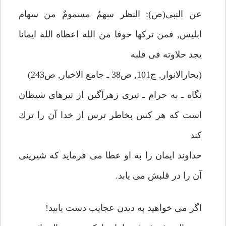
عن النبى(ص): النظر سهمٌ مسمومٌ من سهام
ابليس, فمن تركها خوفا من الله اعطاه الله ايمانا
يجد حلاوته فى قلبه
(بحارالانوار, ج101, ص38 ـ جامع الاخبار, ص243)
نگاه ـ به حرام ـ تيرى زهرآگين از تيرهاى شيطان
است كه هر كس بخاطر ترس از خدا آن را ترك
كند
خداوند ايمان را به او عطا مى فرمايد كه شيرينى
آن را در قلبش مى يابد.
اگر مى خواهيد به ديدن عجايب دست يابيد!