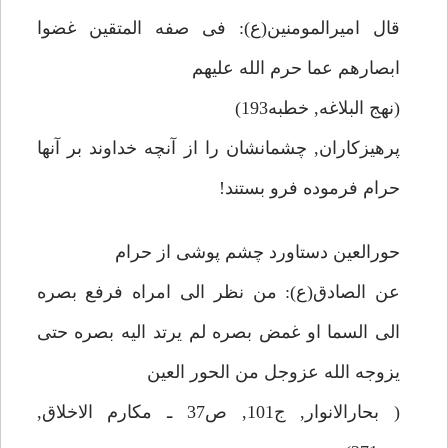
قال اميرالمومنين(ع): فى صفه المتقين غضوا
ابصارهم عما حرم الله عليهم
(نهج البلاغه, خطبه193)
پرهيزكاران, چشمانشان را از آنچه خداوند بر آنها
حرام فرموده فرو بستند!
حورالعين دستاورد چشم پوشى از حرام
عن الصادق(ع): من نظر الى امراه فرفع بصره
الى السما او غمض بصره لم يرتد اليه بصره حتى
يزوجه الله عزوجل من الحور العين
( بحارالانوار, ج101, ص37 ـ مكارم الاخلاق,