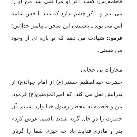
فاطمه(س) گفت: اگر او مرا نمى بيند من او را
مى بينم و ـ اگر چشم ندارد كه ببيند با حس شامه
اش مى بويد ـ باشنيدن اين سخن ـ پيامبر خدا(س)
فرمود: شهادت مى دهم كه تو پاره اى از وجود
من هستى.
مجازات بى حجابى
حضرت عبدالعظيم حسنى(ع) از امام جواد(ع) از
پدرانش نقل مى كند: كه اميرالمومنين(ع) فرمود:
من و فاطمه به محضر رسول خدا وارد شديم. آن
حضرت را در حال گريه شديد يافتيم. عرض كردم
پدر و مادرم فدايت باد چه چيزى شما را گريان