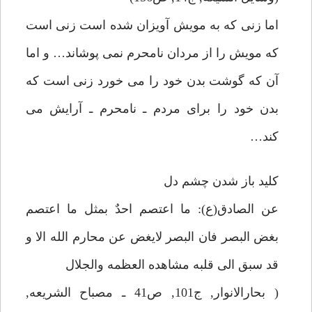
اما زنى كه به مويش آويزان شده است زنى است
كه مويش را از مردان نامحرم نمى پوشاند… و اما
آن كه گوشت بدن خود را مى خورد زنى است كه
بدن خود را براى مردم ـ نامحرم ـ آرايش مى
كند…
كليد باز شدن چشم دل
عن الصادق(ع): ما اعتصم احدٌ بمثل ما اعتصم
بغض البصر فان البصر لايغض عن محارم الله الا و
قد سبق الى قلبه مشاهده العظمه والجلال
( بحارالانوار, ج101, ص41 ـ مصباح الشريعه,