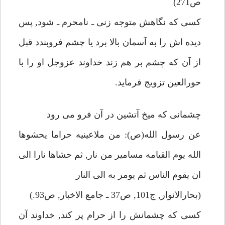
ص271)
كسى كه نگاهش متوجه زنى ـ نامحرم ـ شود, پس
ديده اش را به آسمان بالا برد يا چشم فروبندد قبل
از آن كه چشم بر هم زند خداوند عزوجل او را با
حورالعين تزويج فرمايد.
چشمانى كه ميخ آتشين در آن فرو مى رود
عن رسول الله(ص): من ملاعينيه حراما يحشوها
الله يوم القيامه مسامير من نار, ثم حشاها نارا الى
ان يقوم الناس ثم يومر به الى النار
(بحارالانوار, ج101, ص37 ـ جامع الاخبار, ص93.)
كسى كه چشمانش را از حرام پر كند, خداوند آن