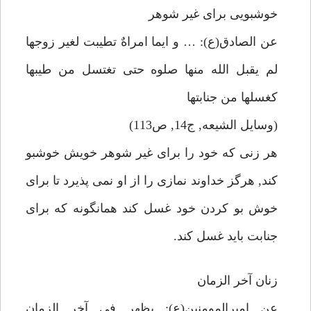
خوشبويى براى غير شوهر
عن الصادق(ع): … و ايما امراهٌ تطيبت لغير زوجها
لم يقبل الله منها صلوه حتى تغتسل من طيبها
كغسلها من جنابتها
(وسايل الشيعه, ج14, ص113)
هر زنى كه خود را براى غير شوهر خويش خوشبو
كند, هرگز خداوند نمازى را از او نمى پذيرد تا براى
خوش بو كردن خود غسل كند همانگونه كه براى
جنابت بايد غسل كند.
زنان آخر الزمان
عن اميرالمومنين(ع): يظهر فى آخر الزمان