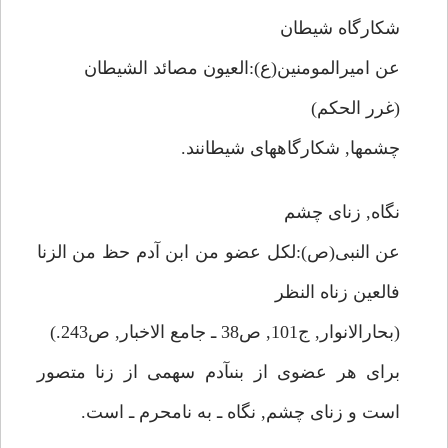
شكارگاه شيطان
عن اميرالمومنين(ع):العيون مصائد الشيطان
(غرر الحكم)
چشمها, شكارگاههاى شيطانند.
نگاه, زناى چشم
عن النبى(ص):لكل عضو من ابن آدم حظ من الزنا
فالعين زناه النظر
(بحارالانوار, ج101, ص38 ـ جامع الاخبار, ص243.)
براى هر عضوى از بنىآدم سهمى از زنا متصور
است و زناى چشم, نگاه ـ به نامحرم ـ است.