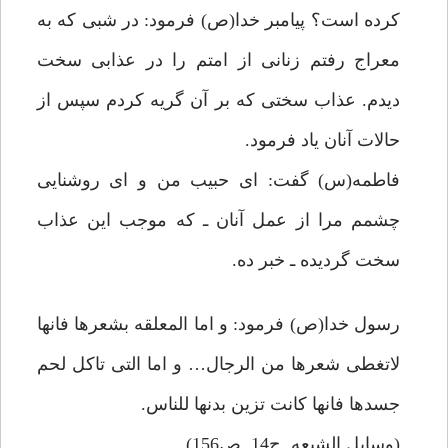
كرده است؟ پيامبر خدا(ص) فرمود: در شبى كه به
معراج رفتم زنانى از امتم را در عذابى سخت
ديدم. عذاب سختى كه بر آن گريه كردم سپس از
حالات آنان ياد فرمود.
فاطمه(س) گفت: اى حبيب من و اى روشنايى
چشمم مرا از عمل آنان ـ كه موجب اين عذاب
سخت گرديده ـ خبر ده.
رسول خدا(ص) فرمود: و اما المعلقه بشعرها فانها
لاتغطى شعرها من الرجال… و اما التى تاكل لحم
جسدها فانها كانت تزين بدنها للناس.
(وسايل الشيعه, ج14, ص156)