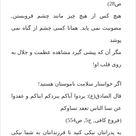
ص28)
هيچ كس از هيچ چيز مانند چشم فروبستن,
مصونيت نمى يابد. همانا كسى چشم از گناه نمى
پوشد
مگر آن كه پيشى گيرد مشاهده عظمت و جلال به
روى قلب او!
اگر خواستار سلامت ناموستان هستيد!
قال الصادق(ع): بردوا آباكم يبردكم ابناكم و عفدوا
عن نسا الناس تعفد نساوكم
(فروع كافى, ج5, ص554)
به پدرانتان نيكى كنيد تا فرزندانتان به شما نيكى