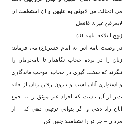
من ادخالك من لايوثق به عليهن و ان استطعت ان
لايعرفن غيرك فافعل
(نهج البلاغه, نامه 31)
در وصيت نامه اش به امام حسن(ع) مى فرمايد:
زنان را در پرده حجاب نگاهدار تا نامحرمان را
ننگرند كه سخت گيرى در حجاب, موجب ماندگارى
و استوارى آنان است و بيرون رفتن زنان از خانه
بدتر از آن نيست كه افراد غير موثق را به جمع
آنان راه دهى و اگر بتوانى ترتيبى دهى كه – از
مردان – جز تو را نشناسند چنين كن!