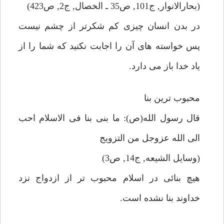
(بحارالانوار, ج101, ص35 ـ الخصال, ج2, ص423)
در بدن انسان چيزى كم شكرتر از چشم نيست
پس خواسته هاى آن را اجابت نكنيد كه شما را از
ياد خدا باز مى دارد.
محبوب ترين بنا
قال رسول الله(ص): ما بنى بنا فى الاسلام احب
الى الله عزوجل من التزويج
(وسايل الشيعه, ج14, ص3)
هيچ بنائى در اسلام محبوب تر از ازدواج نزد
خداوند بنا نشده است.