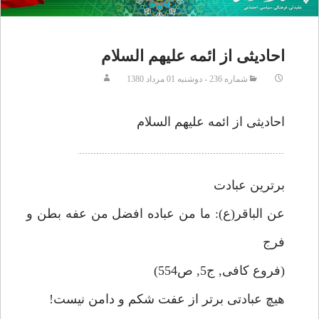
احاديثى از ائمه عليهم السلام
شماره 236 - دوشنبه 01 مرداد 1380
احاديثى از ائمه عليهم السلام
برترين عبادت
عن الباقر(ع): ما من عباده افضل من عفه بطن و
فرج
(فروع كافى, ج5, ص554)
هيچ عبادتى برتر از عفت شكم و دامن نيست!