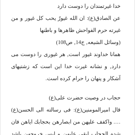
خدا غيرتمندان را دوست دارد
عن الصادق(ع): ان الله غيورٌ يحب كل غيور و من
غيرته حرم الفواحش ظاهرها و باطنها
(وسائل الشيعه, ج14, ص108)
همانا خداوند غيور است, هر غيورى را دوست مى
دارد, و نشانه غيرت خدا اين است كه زشتيهاى
آشكار و پنهان را حرام كرده است.
حجاب در وصيت حضرت على(ع)
قال اميرالمومنين(ع): فى رسالته الى الحسن(ع)
…. واكفف عليهن من ابصارهن بحجابك اياهن فان
شده الحجاب ابقى عليهن و ليس خروجهن باشد