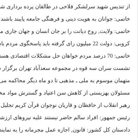
از تنديس شهيد سرلشكر فلاحى در طالقان پرده بردارى شد
خاتمى: جوانان به هويت دينى و فرهنگى جامعه پايبند باشند.
خاتمى: ولايت, روح ديانت را بر جان انسان و جهان جارى مى كند.(
كروبى: دولت 22 ميليون راى گرفته بايد پاسخگوى مردم باشد.
خاتمى: 70 درصد مردم خواهان حل مشكلات اقتصادى هستند.(3/4/80)
نشست سران سه قوه در مجموعه سعدآباد تهران برگزار ش
متهمان موسوم به ملى ـ مذهبى تا دو ماه ديگر محاكمه مى
مسئولان بهزيستى از كاهش سن اعتياد و گسترش مواد مخدر ابراز
رهبر انقلاب از حافظان و قاريان نوجوان قرآن كريم تجليل 
رئيس جمهور: افراد سالم حاضر نيستند عليه نيروهاى ارزش
دادستان كل كشور: قانون, اجازه عمل مجرمانه را به نمايندگان