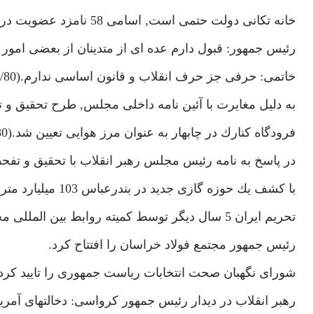
خانه تكانى دولت حتمى است, اسامى 58 نامزد عضويت در كابينه اعلام شد.(24/3/80)
رئيس جمهور: قبول دارم عده اى از متدينان از بعضى امور نا
خاتمى: حرفى جز حرف انقلاب و قانون اساسى ندارم.(26/3/80)
به دليل مغايرت با آئين نامه داخلى مجلس, طرح تحقيق و
فرودگاه كنارك در چابهار به عنوان مرز هوايى تعيين شد.(28/3/80)
در پاسخ به نامه رئيس مجلس رهبر انقلاب با تحقيق و تفح
با كشف يك حوزه گازى جديد در بندرعباس 103 ميليارد متر مكعب به ذخاير قطعى گاز ايران افزوده شد.(29/3/80)
تحريم ايران 5 سال ديگر توسط كميته روابط بين المللى مجلس نمايندگان آمريكا تمديد شد.
رئيس جمهور مجتمع فولاد خراسان را افتتاح كرد.
شوراى نگهبان صحت انتخابات رياست جمهورى را تاييد كرد.
رهبر انقلاب در ديدار رئيس جمهور كرواسى: دخالتهاى آمريكا در