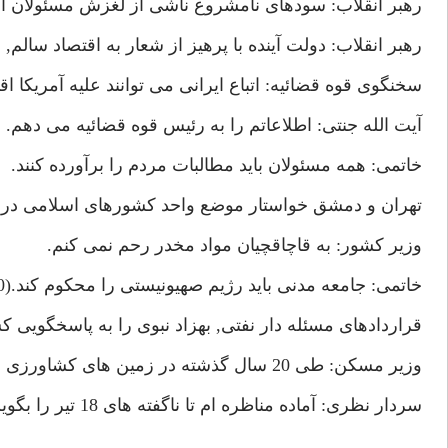
رهبر انقلاب: سودهاى نامشروع ناشى از لغزش مسئولان 
رهبر انقلاب: دولت آينده با پرهيز از شعار به اقتصاد سالم,
سخنگوى قوه قضائيه: اتباع ايرانى مى توانند عليه آمريكا اقامه دعو
آيت الله جنتى: اطلاعاتم را به رئيس قوه قضائيه مى دهم.
خاتمى: همه مسئولان بايد مطالبات مردم را برآورده كنند.
تهران و دمشق خواستار موضع واحد كشورهاى اسلامى در برابر 
وزير كشور: به قاچاقچيان مواد مخدر رحم نمى كنم.
خاتمى: جامعه مدنى بايد رژيم صهيونيستى را محكوم كند.(13/4/80)
قراردادهاى مسئله دار نفتى, بهزاد نبوى را به پاسخگويى كشاند.(80
وزير مسكن: طى 20 سال گذشته در زمين هاى كشاورزى خانه ساختيم و توليد مثل كرديم.
سردار نظرى: آماده مناظره ام تا ناگفته هاى 18 تير را بگويم.(14/4/80)