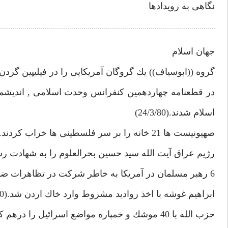
نگاهى به رويدادها
جهان اسلام
گروه ((ابوسياف)) يك گروگان آمريكايى را در فيليپين گردن زد.(/80
اسلام شدند.(24/3/80)
صهيونيست ها 21 خانه را بر سر فلسطينى ها خراب كردند.
رژيم عراق آيت الله سيد حسين بحرالعلوم را به شهادت رساند.(80
6 رهبر مسلمان در آمريكا به خاطر شركت در تظاهرات ضد اسرائيلى بازداشت شدند.(7/4/80)
ابراهيم غوشه با اخذ رواديد مشروط وارد خاك اردن شد.(10/4/80)
حزب الله با 40 موشك و خمپاره مواضع اسرائيل را درهم كوبيد.(11/4/80)