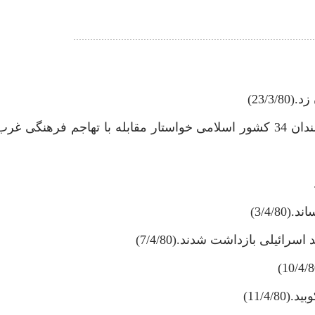
23/3)
در قطعنامه چهاردهمين كنفرانس وحدت اسلامى , انديشمندان 34 كشور اسلامى خواستار مقابله با تهاجم 
3/4/)