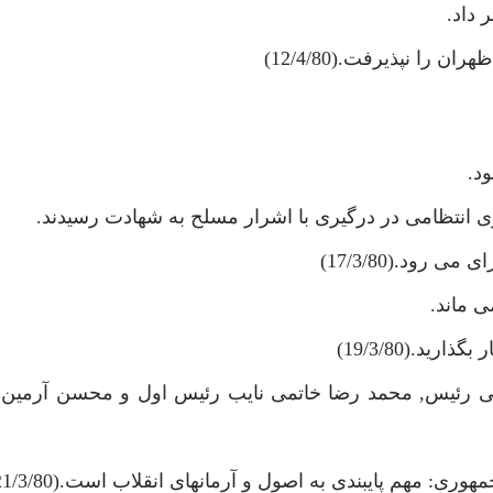
 داد.
ا نپذيرفت.(12/4/80)
ود.
رود.(17/3/80)
ى ماند.
د.(19/3/80)
بى رئيس, محمد رضا خاتمى نايب رئيس اول و محسن آرمين 
ى: مهم پايبندى به اصول و آرمانهاى انقلاب است.(21/3/80)