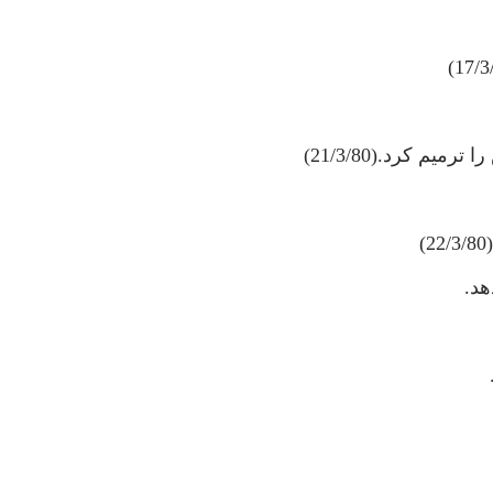
م كرد.(21/3/80)
هد.