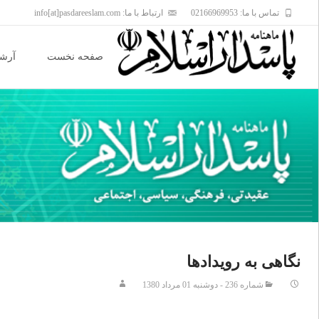
تماس با ما: 02166969953
ارتباط با ما: info[at]pasdareeslam.com
Skip
to
صفحه نخست
آرشی
content
نگاهى به رويدادها
شماره 236 - دوشنبه 01 مرداد 1380