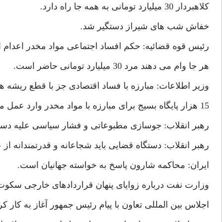
كلاهبردار 30 ميليارد تومانى به همه جا راه دارد.
خفاش شب هاى شيراز دستگير شد.
رئيس قوه قضائيه: حكم افساد اجتماعى مواد مخدر اعدام است.(0
هر جا وام مى دهند مرد 30 ميليارد تومانى حاضر است.
وزير اطلاعات: مبارزه با فساد اقتصادى جز با قطع ريشه ها 
15 هزار پايگاه بسيج براى مبارزه با مواد مخدر وارد عمل مى شوند.(7/4/80)
رهبر انقلاب: جوسازى مطبوعاتى و فشار سياسى عليه دست
رهبر انقلاب: دستگاه قضايى بايد شجاعانه و قدرتمندانه از عدالت 
ايران: محاكمه شارون پاسخ به خواسته جهانيان است.
وزارت نفت درباره زواياى پنهان قراردادهاى خارجى سكوت
اجلاس بين المللى تعاون با پيام رئيس جمهور آغاز به كار كرد.(/4/80