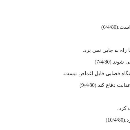
6/4/8)
راه به جايى نمى برد.
گاه قضايى قابل اغماض نيست.
دفاع كند.(9/4/80)
 كرد.
10)