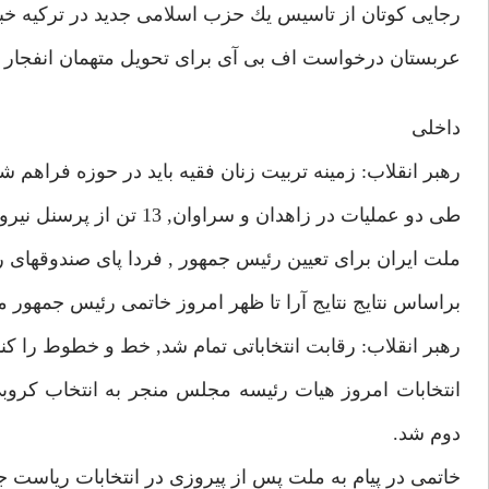
رجايى كوتان از تاسيس يك حزب اسلامى جديد در تركيه خبر
عربستان درخواست اف بى آى براى تحويل متهمان انفجار ظهران ر
داخلى
رهبر انقلاب: زمينه تربيت زنان فقيه بايد در حوزه فراهم ش
طى دو عمليات در زاهدان و سراوان, 13 تن از پرسنل نيروى انتظامى در درگيرى با اشرار مسلح به شهادت رسيدند.
ملت ايران براى تعيين رئيس جمهور , فردا پاى صندوقهاى راى مى 
براساس نتايج نتايج آرا تا ظهر امروز خاتمى رئيس جمهور م
رهبر انقلاب: رقابت انتخاباتى تمام شد, خط و خطوط را كنار بگذاري
انتخابات امروز هيات رئيسه مجلس منجر به انتخاب كرو
دوم شد.
خاتمى در پيام به ملت پس از پيروزى در انتخابات رياست جمهور