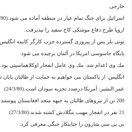
خارجى
اسرائيل براى جنگ تمام عيار در منطقه آماده مى شود.(17/3/80)
اروپا طرح دفاع موشكى كاخ سفيد را نپذيرفت.
تونى بلر پس از پيروزى گسترده حزب كارگر كابينه انگليس را ترمي
پايگاه جاسوسى امريكا در آلمان برچيده مى شود.
مك وى اعدام شد. مك وى عامل انفجار اوكلاهماسيتى بود.(22/3/80)
انگليس: از پاكستان مى خواهيم به حمايت از طالبان پايان د
عمر البشير: آمريكا درصدد تجزيه سودان است.(24/3/80)
200 تن از نيروهاى طالبان به جبهه متحد افغانستان پيوستند.
21 نفر در انفجار مهيب بنگلادش كشته شدند.(27/3/80)
بى بى سى شارون را جنايتكار جنگى معرفى كرد.