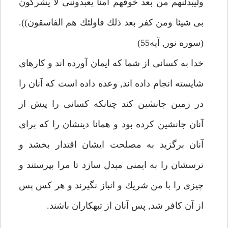
وليبدلنهم من بعد خوفهم امنا يعبدوننى لا يشركون
بى شيئا ومن كفر بعد ذلك فاولئك هم الفاسقون)).
(سوره نور, آيه55)
خدا به كسانى از شما كه ايمان آورده اند و كارهاى
شايسته انجام داده اند, وعده داده است كه آنان را
در زمين جانشين كند چنانكه كسانى را پيش از
آنان جانشين كرده بود و همانا دينشان را كه براى
آنان برگزيد به مصلحت ايشان اقتدار بخشد و
ترسشان را به ايمنى مبدل سازد تا مرا بپرستند و
چيزى را با من شريك و انباز نگيرند و هر كس پس
از آن كافر شد, پس آنان از تبهكاران باشند.