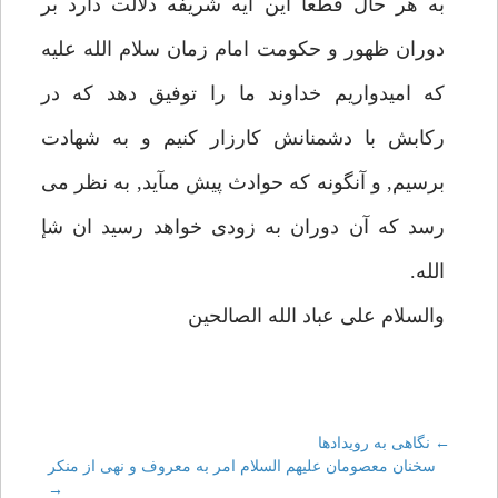
به هر حال قطعا اين آيه شريفه دلالت دارد بر
دوران ظهور و حكومت امام زمان سلام الله عليه
كه اميدواريم خداوند ما را توفيق دهد كه در
ركابش با دشمنانش كارزار كنيم و به شهادت
برسيم, و آنگونه كه حوادث پيش مىآيد, به نظر مى
رسد كه آن دوران به زودى خواهد رسيد ان شإ
الله.
والسلام على عباد الله الصالحين
←
Post
نگاهى به رويدادها
سخنان معصومان عليهم السلام امر به معروف و نهى از منكر
→