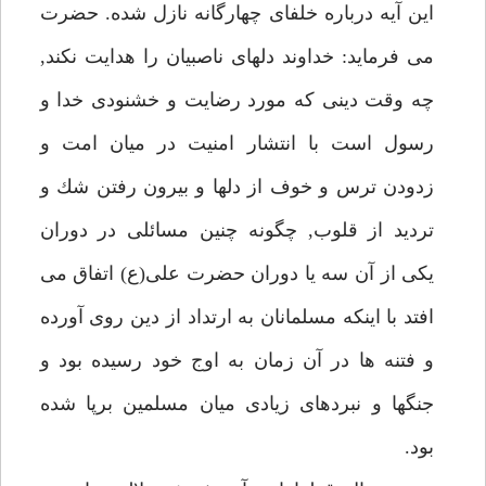
اين آيه درباره خلفاى چهارگانه نازل شده. حضرت
مى فرمايد: خداوند دلهاى ناصبيان را هدايت نكند,
چه وقت دينى كه مورد رضايت و خشنودى خدا و
رسول است با انتشار امنيت در ميان امت و
زدودن ترس و خوف از دلها و بيرون رفتن شك و
ترديد از قلوب, چگونه چنين مسائلى در دوران
يكى از آن سه يا دوران حضرت على(ع) اتفاق مى
افتد با اينكه مسلمانان به ارتداد از دين روى آورده
و فتنه ها در آن زمان به اوج خود رسيده بود و
جنگها و نبردهاى زيادى ميان مسلمين برپا شده
بود.