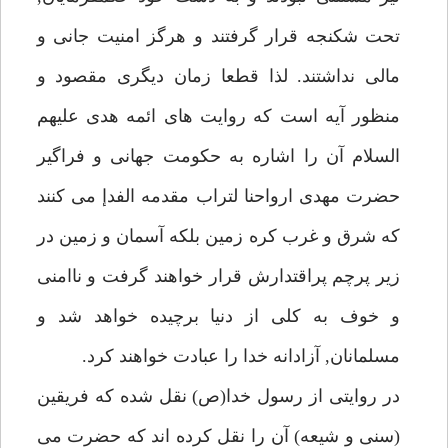
تحت شكنجه قرار گرفتند و هرگز امنيت جانى و
مالى نداشتند. لذا قطعا زمان ديگرى مقصود و
منظور آيه است كه روايت هاى ائمه هدى عليهم
السلام آن را اشاره به حكومت جهانى و فراگير
حضرت مهدى ارواحنا لتراب مقدمه الفدإ مى كنند
كه شرق و غرب كره زمين بلكه آسمان و زمين در
زير پرچم پراقتدارش قرار خواهند گرفت و ناامنى
و خوف به كلى از دنيا برچيده خواهد شد و
مسلمانان, آزادانه خدا را عبادت خواهند كرد.
در روايتى از رسول خدا(ص) نقل شده كه فريقين
(سنى و شيعه) آن را نقل كرده اند كه حضرت مى