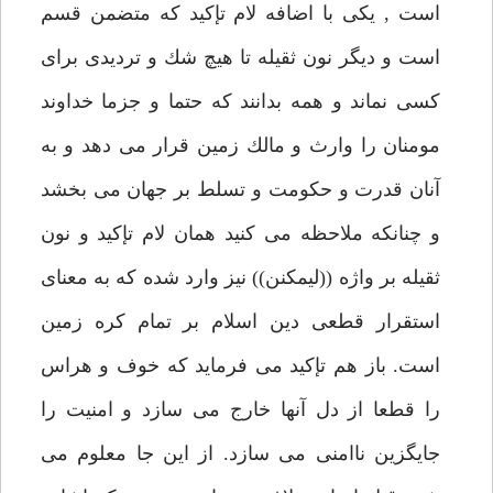
است , يكى با اضافه لام تإكيد كه متضمن قسم
است و ديگر نون ثقيله تا هيچ شك و ترديدى براى
كسى نماند و همه بدانند كه حتما و جزما خداوند
مومنان را وارث و مالك زمين قرار مى دهد و به
آنان قدرت و حكومت و تسلط بر جهان مى بخشد
و چنانكه ملاحظه مى كنيد همان لام تإكيد و نون
ثقيله بر واژه ((ليمكنن)) نيز وارد شده كه به معناى
استقرار قطعى دين اسلام بر تمام كره زمين
است. باز هم تإكيد مى فرمايد كه خوف و هراس
را قطعا از دل آنها خارج مى سازد و امنيت را
جايگزين ناامنى مى سازد. از اين جا معلوم مى