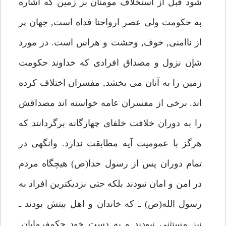
شود قبل از استخلاف مومنان بر زمين كه اشاره
به حكومت ولى عصر ارواحنا فداه است, جهان پر
از ناامنى, خوف, وحشت و هراس است. در مورد
شإن نزول و مصداق افرادى كه خداوند حكومت
زمين را به آنان مى بخشد, مفسران اختلاف كرده
اند. برخى از مفسران عامه خواسته اند مصداقش
را به دوران خلافت خلفاى چهارگانه برگردانند كه
هرگز با عموميت آيه مطابقت ندارد. وانگهى در
تمام دوران پس از رسول خدا(ص) هيچگاه مردم
در امن و امان نبودند بلكه حتى نزديكترين افراد به
رسول الله(ص) ـ كه خاندان و اهل بيتش بودند ـ
نيز مستثنى نبودند و به دست خود حكمفرمايان,