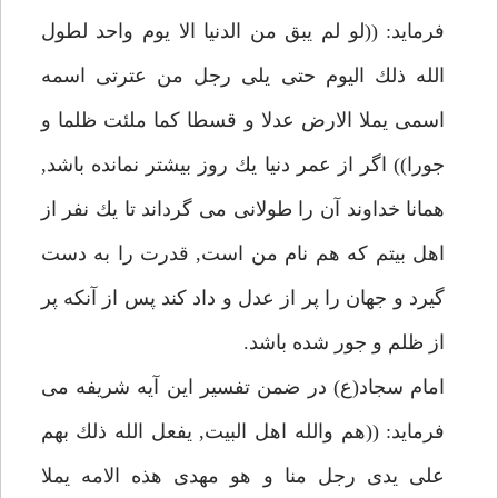
فرمايد: ((لو لم يبق من الدنيا الا يوم واحد لطول
الله ذلك اليوم حتى يلى رجل من عترتى اسمه
اسمى يملا الارض عدلا و قسطا كما ملئت ظلما و
جورا)) اگر از عمر دنيا يك روز بيشتر نمانده باشد,
همانا خداوند آن را طولانى مى گرداند تا يك نفر از
اهل بيتم كه هم نام من است, قدرت را به دست
گيرد و جهان را پر از عدل و داد كند پس از آنكه پر
از ظلم و جور شده باشد.
امام سجاد(ع) در ضمن تفسير اين آيه شريفه مى
فرمايد: ((هم والله اهل البيت, يفعل الله ذلك بهم
على يدى رجل منا و هو مهدى هذه الامه يملا