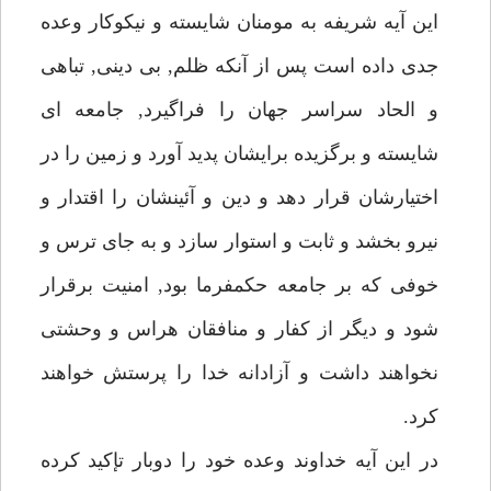
اين آيه شريفه به مومنان شايسته و نيكوكار وعده
جدى داده است پس از آنكه ظلم, بى دينى, تباهى
و الحاد سراسر جهان را فراگيرد, جامعه اى
شايسته و برگزيده برايشان پديد آورد و زمين را در
اختيارشان قرار دهد و دين و آئينشان را اقتدار و
نيرو بخشد و ثابت و استوار سازد و به جاى ترس و
خوفى كه بر جامعه حكمفرما بود, امنيت برقرار
شود و ديگر از كفار و منافقان هراس و وحشتى
نخواهند داشت و آزادانه خدا را پرستش خواهند
كرد.
در اين آيه خداوند وعده خود را دوبار تإكيد كرده