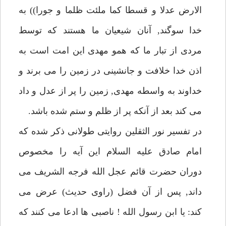
الارض عدلا و قسطا كما ملئت ظلما و جورا)) به
خدا سوگند, آنان شيعيان ما هستند كه توسط
مردى از تبار ما كه همو مهدى اين امت است به
اذن خدا خلافت و جانشينى در زمين را مى برند و
خداوند به واسطه مهدى, زمين را پر از عدل و داد
مى كند بعد از آنكه پر از ظلم و ستم شده باشد.
در تفسير نور الثقلين روايتى طولانى ذكر شده كه
امام صادق عليه السلام اين آيه را مخصوص
دوران حضرت قائم عجل الله فرجه الشريف مى
داند, پس از آن فضل (راوى حديث) عرض مى
كند: يا ابن رسول الله ! ناصبى ها ادعا مى كنند كه