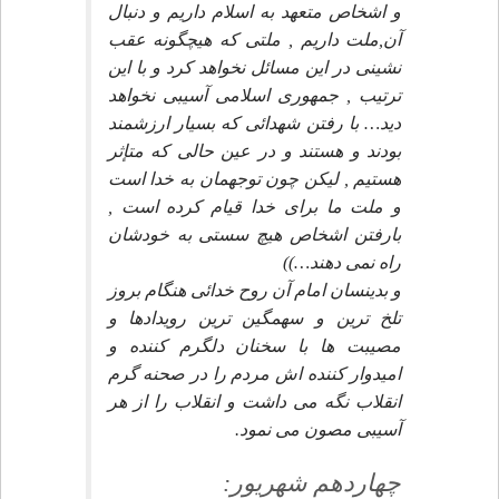
و اشخاص متعهد به اسلام داريم و دنبال
آن,ملت داريم , ملتى كه هيچگونه عقب
نشينى در اين مسائل نخواهد كرد و با اين
ترتيب , جمهورى اسلامى آسيبى نخواهد
ديد… با رفتن شهدائى كه بسيار ارزشمند
بودند و هستند و در عين حالى كه متإثر
هستيم , ليكن چون توجهمان به خدا است
و ملت ما براى خدا قيام كرده است ,
بارفتن اشخاص هيچ سستى به خودشان
راه نمى دهند…))
و بدينسان امام آن روح خدائى هنگام بروز
تلخ ترين و سهمگين ترين رويدادها و
مصيبت ها با سخنان دلگرم كننده و
اميدوار كننده اش مردم را در صحنه گرم
انقلاب نگه مى داشت و انقلاب را از هر
آسيبى مصون مى نمود.
چهاردهم شهريور: