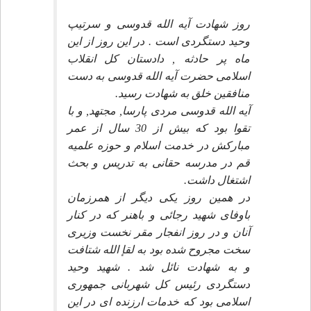
روز شهادت آيه الله قدوسى و سرتيپ
وحيد دستگردى است . در اين روز از اين
ماه پر حادثه , دادستان كل انقلاب
اسلامى حضرت آيه الله قدوسى به دست
منافقين خلق به شهادت رسيد.
آيه الله قدوسى مردى پارسا, مجتهد, و با
تقوا بود كه بيش از 30 سال از عمر
مباركش در خدمت اسلام و حوزه علميه
قم در مدرسه حقانى به تدريس و بحث
اشتغال داشت.
در همين روز يكى ديگر از همرزمان
باوفاى شهيد رجائى و باهنر كه در كنار
آنان و در روز انفجار مقر نخست وزيرى
سخت مجروح شده بود به لقإ الله شتافت
و به شهادت نائل شد . شهيد وحيد
دستگردى رئيس كل شهربانى جمهورى
اسلامى بود كه خدمات ارزنده اى در اين