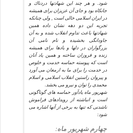
شود. و هر چند اين شهادتها دردناك و
جانكاه بود و جاى آن عزيزان براى هميشه
در ايران اسلامى خالى است , ولى چنانكه
تجربه اين دو دهه نشان داده همين
شهادتها باعث تداوم انقلاب شده و به آن
جاودانگى بخشيده و نام نامى آن
بزرگواران در دلها و يادها براى هميشه
زنده و فروزان ساخته و همين ياد آنان
است كه پيوسته حماسه خدمت و خلوص
در خدمت را براى ما به ارمغان مى آورد
و پيروان راستين انقلاب اسلامى و اسلام
محمدى را توان و نيرو مى بخشد.
شهريور ماه يادآور حماسه هاى گوناگونى
است و انباشته از رويدادهاى فراموش
ناشدنى كه تنها به برخى از آنها اشاره مى
شود:
چهارم شهريور ماه: