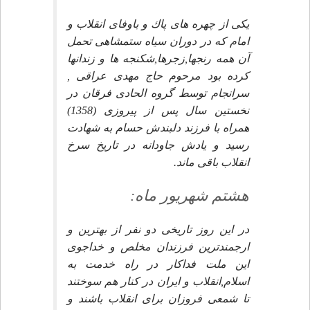
يكى از چهره هاى پاك و باوفاى انقلاب و
امام كه در دوران سياه ستمشاهى تحمل
آن همه رنجها,زجرها,شكنجه ها و زندانها
كرده بود مرحوم حاج مهدى عراقى ,
سرانجام توسط گروه الحادى فرقان در
نخستين سال پس از پيروزى (1358)
همراه با فرزند دلبندش حسام به شهادت
رسيد و يادش جاودانه در تاريخ سرخ
انقلاب باقى ماند.
هشتم شهريور ماه:
در اين روز تاريخى دو نفر از بهترين و
ارجمندترين فرزندان مخلص و خداجوى
اين ملت فداكار در راه خدمت به
اسلام,انقلاب و ايران در كنار هم سوختند
تا شمعى فروزان براى انقلاب باشند و