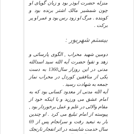
منزله حضرت ابوذر بود و زبان گوياى او
چون شمشير مالك اشتر برنده بود و
كوبنده . مرگ او زود رس بود و عمر او پر
بركت .
بيستم شهريور :
دومين شهيد محراب , الگوى پارسائى و
زهد و تقوا حضرت آيه الله سيد اسدالله
مدنى در اين روزاز سال1360 به دست
يكى از منافقين كوردل در محراب نماز
جمعه به شهادت رسيد .
آيه الله مدنى از معدود كسانى بود كه به
امام عشق مى ورزيد و با اينكه خود از
مقام والائى در علم و عمل برخوردار بود ,
پيوسته از امام تبليغ مى كرد . او چندين
بار به تبعيد رفت و سرانجام پس از 69
سال خدمت شايسته در اثر انفجار نارنجك