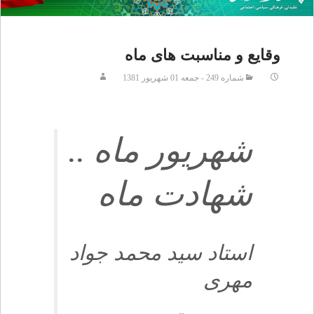
وقايع و مناسبت هاى ماه
شماره 249 - جمعه 01 شهريور 1381
شهريور ماه ..
شهادت ماه
استاد سيد محمد جواد
مهرى