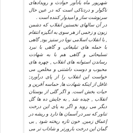
شهريور ماه يادآور حوادث و رويدادهاى
ناگوار و دردناكى است كه در عين حال
سرنوشت ساز و اميدوار كننده است .
در آن سالهاى نخستين انقلاب كه دشمن
زبون و زخمى از هر سوى به انگيزه انتقام
, با انقلاب اسلامى نوپا در ستيز بود, گاهى
با حمله هاى تبليغاتى و گاهى با نبرد
تسليحاتى و گاهى هم با به شهادت
رساندن استوانه هاى انقلاب , چهره هاى
محبوب و دوست داشتنى و مخلص, مى
خواست اين انقلاب را از پاى درآورد;
غافل از اينكه شهادت ها, حماسه آفرين و
حيات بخش است. و اگر گلى از بوستان
انقلاب , چيده شد , به جايش ده ها گل
ديگر مى رويد و اگر به پاى اين درخت
تناور كه سر در آسمان ها دارد و ريشه در
إعماق زمين, خون تازه ريخته شود , بى
گمان اين درخت بارورتر و شاداب تر مى