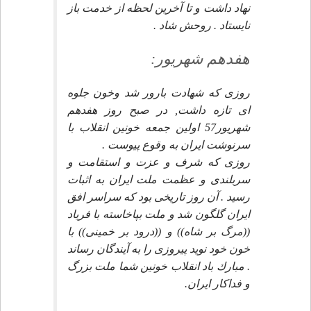
نهاد داشت و تا آخرين لحظه از خدمت باز
نايستاد . روحش شاد .
هفدهم شهريور:
روزى كه شهادت بارور شد وخون جلوه
اى تازه داشت, در صبح روز هفدهم
شهريور57 اولين جمعه خونين انقلاب با
سرنوشت ايران به وقوع پيوست .
روزى كه شرف و عزت و استقامت و
سربلندى و عظمت ملت ايران به اثبات
رسيد . آن روز تاريخى بود كه سراسر افق
ايران گلگون شد و ملت بپاخاسته با فرياد
((مرگ بر شاه)) و ((درود بر خمينى)) با
خون خود نويد پيروزى را به آيندگان رساند
. مبارك باد انقلاب خونين شما ملت بزرگ
و فداكار ايران.