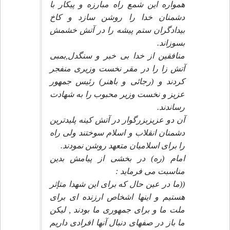
همواره اين شمع راه مبارزه و پيكار با
دشمنان خدا را روشن سازد و كاخ
بيدادگران ستم پيشه را در آتش خشمش
بسوزاند.
منافقين از خدا بى خبر و سنگدل,بمبى
آتش زا را در مقر نخست وزيرى منفجر
كردند و (رجائى و باهنر) رئيس جمهور
عزيز و نخست وزير محبوب را به شهادت
رساندند.
آن دو عزيزبزرگوار در آتش كينه پليدترين
دشمنان انقلاب و اسلام سوختند ولى راه
را براى اسلاميان متعهد روشن نمودند.
امام (ره) در بخشى از پيامش بدين
مناسبت مى فرمايد :
((ما در عين حال كه براى اين شهدا متإثر
هستيم و اينها اشخاص ارزنده اى براى
ملت ما و براى جمهورى ما بودند , ليكن
ما باز در صفهاى دنبال آنها افرادى داريم