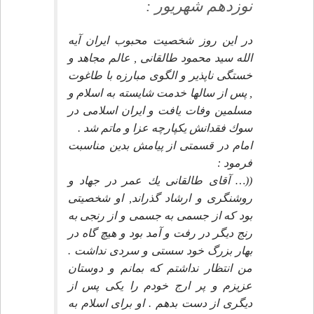
نوزدهم شهريور :
در اين روز شخصيت محبوب ايران آيه
الله سيد محمود طالقانى , عالم مجاهد و
خستگى ناپذير و الگوى مبارزه با طاغوت
, پس از سالها خدمت شايسته به اسلام و
مسلمين وفات يافت و ايران اسلامى در
سوك فقدانش يكپارچه عزا و ماتم شد .
امام در قسمتى از پيامش بدين مناسبت
فرمود :
((… آقاى طالقانى يك عمر در جهاد و
روشنگرى و ارشاد گذراند, او شخصيتى
بود كه از جسمى به جسمى و از رنجى به
رنج ديگر در رفت و آمد بود و هيچ گاه در
بهار بزرگ خود سستى و سردى نداشت .
من انتظار نداشتم كه بمانم و دوستان
عزيزم و پر ارج خودم را يكى پس از
ديگرى از دست بدهم . او براى اسلام به