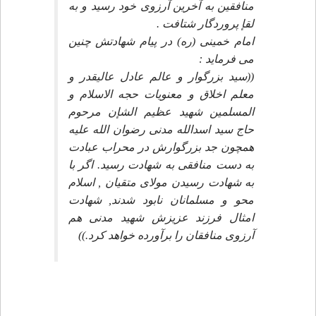
منافقين به آخرين آرزوى خود رسيد و به
لقإ پروردگار شتافت .
امام خمينى (ره) در پيام شهادتش چنين
مى فرمايد :
((سيد بزرگوار و عالم عادل عاليقدر و
معلم اخلاق و معنويات حجه الاسلام و
المسلمين شهيد عظيم الشإن مرحوم
حاج سيد اسدالله مدنى رضوان الله عليه
همچون جد بزرگوارش در محراب عبادت
به دست منافقى به شهادت رسيد. اگر با
به شهادت رسيدن مولاى متقيان , اسلام
محو و مسلمانان نابود شدند, شهادت
امثال فرزند عزيزش شهيد مدنى هم
آرزوى منافقان را برآورده خواهد كرد.))