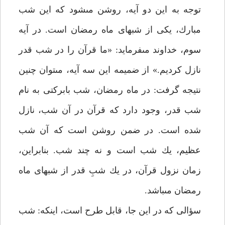
توجه به اين دو آيه، روشن مى‏شود كه اين شب
مبارك، يكى از شب‏هاى ماه رمضان است. در آيه
سوم، خداوند مى‏فرمايد: «ما قرآن را در شب قدر
نازل كرديم.» از ضميمه اين سه آيه، مى‏توان چنين
نتيجه گرفت: در ماه رمضان، شب بابركتى به نام
شب قدر، وجود دارد كه قرآن در آن شب، نازل
شده است. در ضمن روشن است كه آن شب
عظيم، يك شب است و نه چند شب. بنابراين،
زمان نزول قرآن، در يك شبِ قدر از شب‏هاى ماه
رمضان مى‏باشد.
سؤالى كه در اين جا، قابل طرح است، اينكه: شب