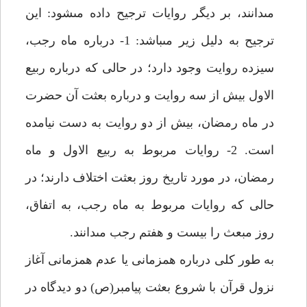
مى‏دانند، بر ديگر روايات ترجيح داده مى‏شود: اين
ترجيح به دليل زير مى‏باشد: 1- درباره ماه رجب،
سيزده روايت وجود دارد؛ در حالى كه درباره ربيع
الاول بيش از سه روايت و درباره بعثت آن حضرت
در ماه رمضان، بيش از دو روايت به دست نيامده
است. 2- روايات مربوط به ربيع الاول و ماه
رمضان، در مورد تاريخ روز بعثت اختلاف دارند؛ در
حالى كه روايات مربوط به ماه رجب، به اتفاق،
روز مبعث را بيست و هفتم رجب مى‏دانند.
به طور كلى درباره همزمانى يا عدم همزمانى آغاز
نزول قرآن با شروع بعثت پيامبر(ص) دو ديدگاه در