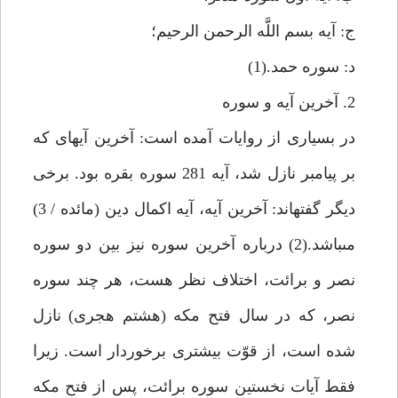
ج: آيه بسم اللَّه الرحمن الرحيم؛
د: سوره حمد.(1)
2. آخرين آيه و سوره
در بسيارى از روايات آمده است: آخرين آيه‏اى كه
بر پيامبر نازل شد، آيه 281 سوره بقره بود. برخى
ديگر گفته‏اند: آخرين آيه، آيه اكمال دين (مائده / 3)
مى‏باشد.(2) درباره آخرين سوره نيز بين دو سوره
نصر و برائت، اختلاف نظر هست، هر چند سوره
نصر، كه در سال فتح مكه (هشتم هجرى) نازل
شده است، از قوّت بيشترى برخوردار است. زيرا
فقط آيات نخستين سوره برائت، پس از فتح مكه