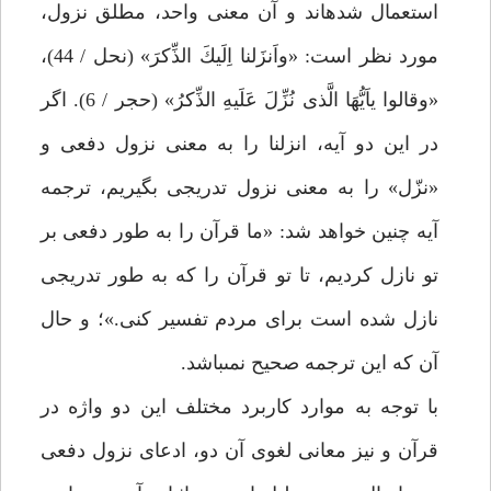
استعمال شده‏اند و آن معنى واحد، مطلق نزول،
مورد نظر است: «واَنزَلنا اِلَيكَ الذِّكرَ» (نحل / 44)،
«وقالوا ياَيُّهَا الَّذى نُزِّلَ عَلَيهِ الذِّكرُ» (حجر / 6). اگر
در اين دو آيه، انزلنا را به معنى نزول دفعى و
«نزّل» را به معنى نزول تدريجى بگيريم، ترجمه
آيه چنين خواهد شد: «ما قرآن را به طور دفعى بر
تو نازل كرديم، تا تو قرآن را كه به طور تدريجى
نازل شده است براى مردم تفسير كنى.»؛ و حال
آن كه اين ترجمه صحيح نمى‏باشد.
با توجه به موارد كاربرد مختلف اين دو واژه در
قرآن و نيز معانى لغوى آن دو، ادعاى نزول دفعى