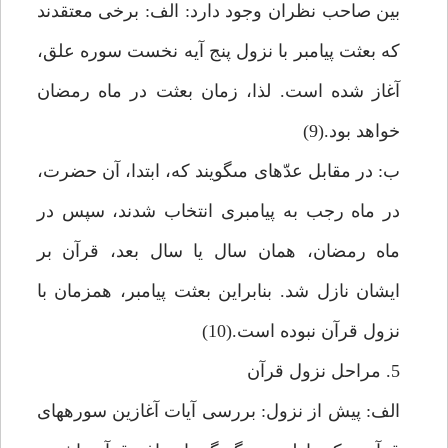
بين صاحب نظران وجود دارد: الف: برخى معتقدند
كه بعثت پيامبر با نزول پنج آيه نخست سوره علق،
آغاز شده است. لذا، زمان بعثت در ماه رمضان
خواهد بود.(9)
ب: در مقابل عدّه‏اى مى‏گويند كه، ابتدا، آن حضرت،
در ماه رجب به پيامبرى انتخاب شدند، سپس در
ماه رمضان، همان سال يا سال بعد، قرآن بر
ايشان نازل شد. بنابراين بعثت پيامبر، همزمان با
نزول قرآن نبوده است.(10)
5. مراحل نزول قرآن
الف: پيش از نزول: بررسى آيات آغازين سوره‏هاى