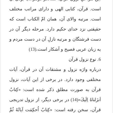
است. قرآن، كتابى الهى و داراى مراتب مختلف
است. مرتبه والاى آن، همان امّ الكتاب است كه
حقيقتى نزد خداى حكيم دارد. مرحله ديگر آن در
دست فرشتگان و مرتبه نازلِ آن در دست مردم و
به زبان عربى فصيح و آشكار است.(13)
6. نوع نزول قرآن
درباره واژه نزول و مشتقات آن در قرآن، آيات
مختلفى وجود دارد. در برخى از اين آيات، نزول
قرآن به صورت مطلق ذكر شده است: «كِتابٌ
اَنزَلناهُ اِلَيكَ»(14) در برخى ديگر، از نزول تدريجى
قرآن، سخن رفته است: «كِتابٌ اُحكِمَت آياتُهُ ثُمَّ