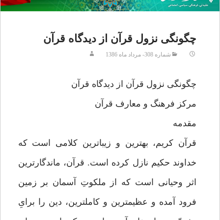
چگونگى نزول قرآن از ديدگاه قرآن
شماره 308- مرداد ماه 1386
چگونگى نزول قرآن از ديدگاه قرآن‏
مركز فرهنگ و معارف قرآن‏
مقدمه
قرآن كريم، بهترين و زيباترين كلامى است كه
خداوند حكيم نازل كرده است. قرآن، ماندگارترين
اثر وحيانى است كه از ملكوتِ آسمان بر زمين
فرود آمده و عظيم‏ترين و كامل‏ترين، دين را براىِ