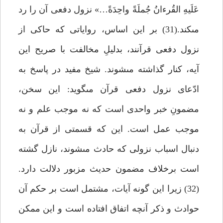
عَلَيهِ القُرءانُ جُملَةً واحِدَةً…» نزول دفعى آن را رد
مى‏كند.(31) بر اين اساس، رواياتى كه حاكى از
نزول دفعى قرآنند، بدليلِ مخالفت با صريح اين
آيه، كنار گذاشته مى‏شوند. شيخ مفيد در پاسخ به
ادّعاى نزول دفعى قرآن مى‏گويد: اين سخن،
مضمونِ خبر واحدى است كه نه موجب علم و نه
موجب عمل است. اين كه قسمتى از قرآن به
دنبال اسباب نزولى كه حادث مى‏شوند، نازل گشته
است برخلاف مضمون حديث مزبور دلالت دارد.
(32) زيرا اين گونه آيات، مشتمل است بر حكم آن
حوادث و ذكر آنچه اتفاق افتاده است و اين ممكن