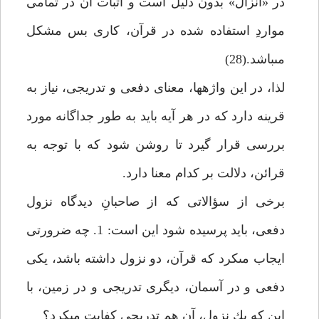
در «انزال» بدون دليل است و اثبات آن در تمامى
مواردِ استفاده شده در قرآن، كارى بس مشكل
مى‏باشد.(28)
لذا، در اين واژه‏ها، معناى دفعى و تدريجى، نياز به
قرينه دارد كه در هر آيه بايد به طور جداگانه مورد
بررسى قرار گيرد تا روشن شود كه با توجه به
قرائن، دلالت بر كدام معنا دارد.
برخى از سؤالاتى كه از صاحبانِ ديدگاه نزول
دفعى، بايد پرسيده شود اين است: 1. چه ضرورتى
ايجاب مى‏كرد كه قرآن، دو نزول داشته باشد، يكى
دفعى و در آسمان، ديگرى تدريجى و در زمين، با
اين كه يك نزول، آن هم تدريجى كفايت مى‏كرد؟