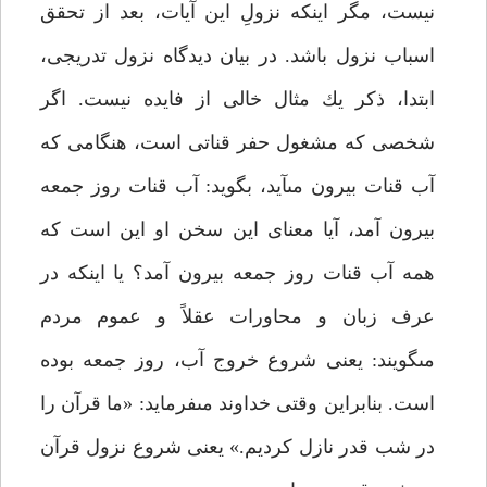
نيست، مگر اينكه نزولِ اين آيات، بعد از تحقق
اسباب نزول باشد. در بيان ديدگاه نزول تدريجى،
ابتدا، ذكر يك مثال خالى از فايده نيست. اگر
شخصى كه مشغول حفر قناتى است، هنگامى كه
آب قنات بيرون مى‏آيد، بگويد: آب قنات روز جمعه
بيرون آمد، آيا معناى اين سخن او اين است كه
همه آب قنات روز جمعه بيرون آمد؟ يا اينكه در
عرف زبان و محاورات عقلاً و عموم مردم
مى‏گويند: يعنى شروع خروج آب، روز جمعه بوده
است. بنابراين وقتى خداوند مى‏فرمايد: «ما قرآن را
در شب قدر نازل كرديم.» يعنى شروع نزول قرآن