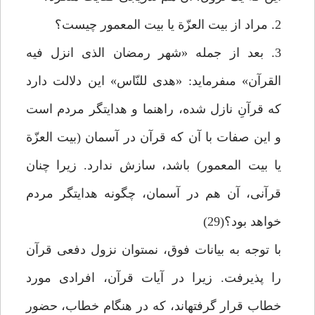
2. مراد از بيت العزّة يا بيت المعمور چيست؟
3. بعد از جمله «شهر رمضان الذى انزل فيه
القرآن» مى‏فرمايد: «هدى للنّاس» اين دلالت دارد
كه قرآنِ نازل شده، راهنما و هدايت‏گر مردم است
و اين صفات با آن كه قرآن در آسمان (بيت العزّة
يا بيت المعمور) باشد، سازش ندارد. زيرا چنان
قرآنى، آن هم در آسمان، چگونه هدايت‏گر مردم
خواهد بود؟(29)
با توجه به بيانات فوق، نمى‏توان نزول دفعى قرآن
را پذيرفت. زيرا در آيات قرآن، افرادى مورد
خطاب قرار گرفته‏اند، كه در هنگام خطاب، حضور