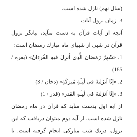
(سال نهم) نازل شده است.
3. زمان نزول آيات
آنچه از آيات قرآن به دست مى‏آيد، بيانگر نزول
قرآن در شبى از شب‏هاى ماه مبارك رمضان است:
1. «شَهرُ رَمَضانَ الَّذِى اُنزِلَ فيهِ القُرءانُ» (بقره /
185)
2. «اِنّا اَنزَلنهُ فى لَيلَةٍ مُبرَكَةٍ» (دخان / 3)
3. «اِنّا اَنزَلنهُ فى لَيلَةِ القَدر» (قدر / 1)
از آيه اول بدست مى‏آيد كه قرآن در ماه رمضان
نازل شده است. از آيه دوم مى‏توان دريافت كه اين
نزول، دريك شب مباركى انجام گرفته است. با