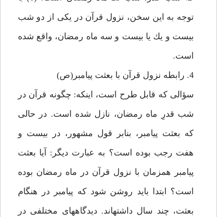
توجه به اين سخن، نزول قرآن در يكى از دو شب
بيست و يك يا بيست و سه ماه رمضان، واقع شده
است.
4. رابطه نزول قرآن با بعثت پيامبر(ص)
سؤالى كه قابل طرح است، اينكه: چگونه قرآن در
شب قدرِ ماه رمضان، نازل شده است. در حالى
كه بعثت پيامبر، بنابر قول مشهور، در بيست و
هفت رجب بوده است؟ به عبارت ديگر: آيا بعثت
پيامبر همزمان با نزول قرآن در ماه رمضان بوده
است؟ ابتدا بايد روشن شود كه پيامبر در هنگام
بعثت، چند سال داشته‏اند. ديدگاه‏هاى مختلفى در