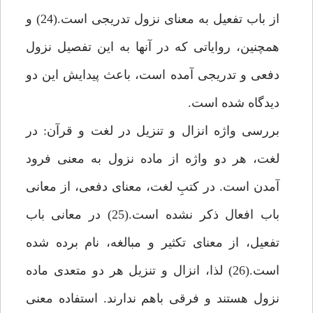
از باب تفعيل به معناى نزول تدريجى است.(24) و
هم‏چنين، رواياتى كه در آنها به اين تفصيل نزول
دفعى و تدريجى آمده است، باعث پيدايش اين دو
ديدگاه شده است.
بررسى واژه انزال و تنزيل در لغت و قرآن: در
لغت، هر دو واژه از ماده نزول به معنى فرود
آمدن است. در كتبِ لغت، معناى دفعى، از معانى
باب افعال ذكر نشده است.(25) در معانى باب
تفعيل، از معناى تكثير و مبالغه، نام برده شده
است.(26) لذا، انزال و تنزيل هر دو متعدى ماده
نزول هستند و فرقى باهم ندارند. استفاده معنى