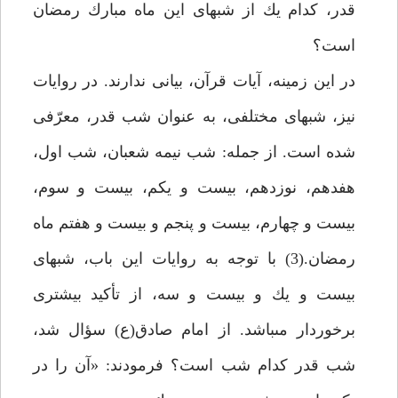
قدر، كدام يك از شب‏هاى اين ماه مبارك رمضان
است؟
در اين زمينه، آيات قرآن، بيانى ندارند. در روايات
نيز، شب‏هاى مختلفى، به عنوان شب قدر، معرّفى
شده است. از جمله: شب نيمه شعبان، شب اول،
هفدهم، نوزدهم، بيست و يكم، بيست و سوم،
بيست و چهارم، بيست و پنجم و بيست و هفتم ماه
رمضان.(3) با توجه به روايات اين باب، شب‏هاى
بيست و يك و بيست و سه، از تأكيد بيشترى
برخوردار مى‏باشد. از امام صادق(ع) سؤال شد،
شب قدر كدام شب است؟ فرمودند: «آن را در