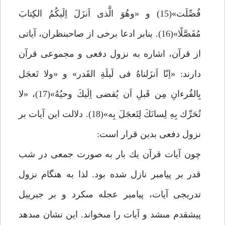
فُصِّلَت»(15) و «وهُوَ الَّذى اَنزَلَ اِلَيكُمُ الكِتابَ
مُفَصَّلًا»(16). بنابر ادعا برخى از صاحب‏نظران، آياتى
از قرآن، اشاره به نزول دفعى و مجموعى قرآن
دارند: «اِنّا اَنزَلناهُ فى لَيلَةِ القَدر» و «ولا تَعجَل
بِالقُرءانِ مِن قَبلِ اَن يُقضى‏ اِلَيكَ وحيُهُ»(17)، «لا
تُحَرِّك بِهِ لِسانَكَ لِتَعجَلَ بِه»(18). دلالت اين آيات بر
نزول دفعى بدين قرار است:
چون آيات قرآن يك بار به صورت جمعى در شب
قدر بر پيامبر نازل شده بود. لذا به هنگام نزول
تدريجى آيات، پيامبر عجله مى‏كرد و بر جبرييل
پيشقدم مى‏شد و آيات را مى‏خواند. اين نشان مى‏دهد