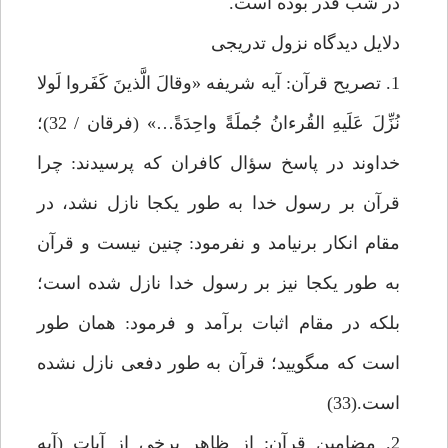
در شب قدر بوده است.
دلايل ديدگاه نزول تدريجى
1. تصريح قرآن: آيه شريفه «وقالَ الَّذينَ كَفَروا لَولا
نُزِّلَ عَلَيهِ القُرءانُ جُملَةً واحِدَةً…» (فرقان / 32)؛
خداوند در پاسخ سؤال كافران كه پرسيدند: چرا
قرآن بر رسول خدا به طور يكجا نازل نشد، در
مقام انكار برنيامد و نفرمود: چنين نيست و قرآن
به طور يكجا نيز بر رسول خدا نازل شده است؛
بلكه در مقام اثبات برآمد و فرمود: همان طور
است كه مى‏گوييد؛ قرآن به طور دفعى نازل نشده
است.(33)
2. مضامين قرآن: از ظاهر برخى از آيات (آيه