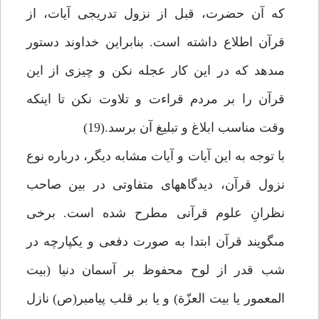
كه آن حضرت، قبل از نزول تدريجى آيات، از
قرآن اطلاع داشته است. بنابراين خداوند دستور
مى‏دهد كه در اين كار عجله نكن و چيزى از اين
قرآن را بر مردم قراءت و تلاوت نكن تا اينكه
وقت مناسب ابلاغ و تبليغ آن برسد.(19)
با توجه به اين آيات و آيات مشابه ديگر، درباره نوع
نزول قرآن، ديدگاه‏هاى متفاوتى در بين صاحب
نظرانِ علوم قرآنى مطرح شده است. برخى
مى‏گويند قرآن ابتدا به صورت دفعى و يكپارچه در
شب قدر از لوح محفوظ بر آسمان دنيا (بيت
المعمور يا بيت العزّة) و يا بر قلب پيامبر(ص) نازل