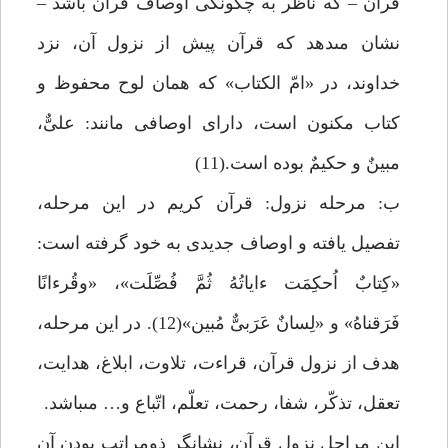
قرآن – كه ناظر به چگونگى اوصاف قرآن باشد –
نشان مى‏دهد كه قرآن پيش از نزول آن، نزد
خداوند، در «امّ الكتاب» كه همان لوح محفوظ و
كتاب مكنون است، داراى اوصافى مانند: علىٌّ،
مبينٌ و حكيمٌ بوده است.(11)
ب: مرحله نزول: قرآن كريم در اين مرحله،
تفصيل يافته و اوصاف جديدى به خود گرفته است:
«كِتابٌ اُحكِمَت ءاياتُهُ ثُمَّ فُصِّلَت»، «وقُرءانًا
فَرَقناهُ» و «لِسانٌ عَرَبىٌّ مُبين»(12). در اين مرحله،
هدف از نزول قرآن، قراءت، تلاوت، ابلاغ، هدايت،
تعقل، تذكّر، شفا، رحمت، تعلّم، اتّباع و… مى‏باشد.
اين مراحلِ نزول قرآن، نشانگر ذومراتب بودن آن