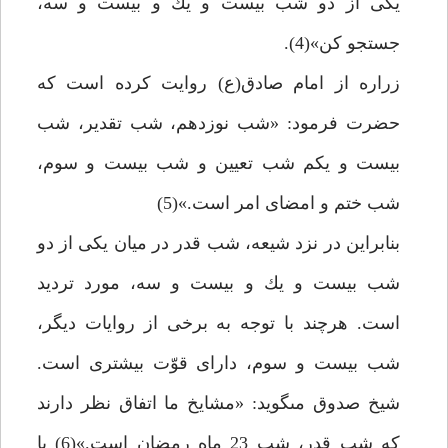
يكى از دو شب بيست و يك و بيست و سه،
جستجو كن»(4).
زراره از امام صادق(ع) روايت كرده است كه
حضرت فرمود: «شب نوزدهم، شب تقدير، شب
بيست و يكم شب تعيين و شب بيست و سوم،
شب ختم و امضاى امر است.»(5)
بنابراين در نزد شيعه، شب قدر در ميان يكى از دو
شب بيست و يك و بيست و سه، مورد ترديد
است. هرچند با توجه به برخى از روايات ديگر،
شب بيست و سوم، داراى قوّت بيشترى است.
شيخ صدوق مى‏گويد: «مشايخ ما اتفاق نظر دارند
كه شب قدر، شب 23 ماه رمضان است.»(6) با