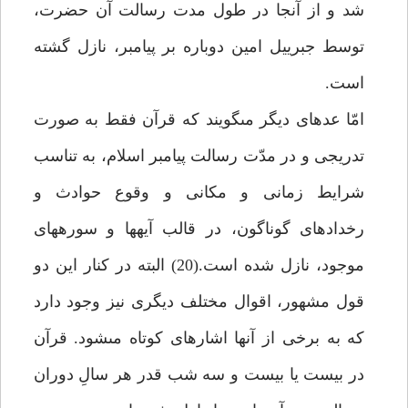
شد و از آنجا در طول مدت رسالت آن حضرت،
توسط جبرييل امين دوباره بر پيامبر، نازل گشته
است.
امّا عده‏اى ديگر مى‏گويند كه قرآن فقط به صورت
تدريجى و در مدّت رسالت پيامبر اسلام، به تناسب
شرايط زمانى و مكانى و وقوع حوادث و
رخدادهاى گوناگون، در قالب آيه‏ها و سوره‏هاى
موجود، نازل شده است.(20) البته در كنار اين دو
قول مشهور، اقوال مختلف ديگرى نيز وجود دارد
كه به برخى از آن‏ها اشاره‏اى كوتاه مى‏شود. قرآن
در بيست يا بيست و سه شب قدر هر سالِ دوران