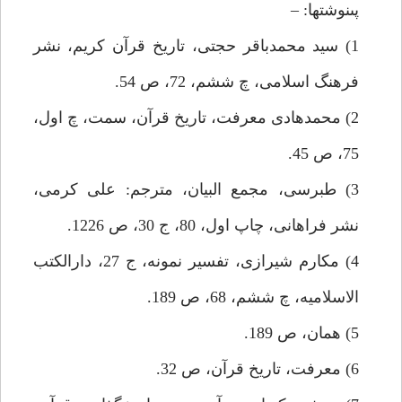
پى‏نوشت‏ها: –
1) سيد محمدباقر حجتى، تاريخ قرآن كريم، نشر
فرهنگ اسلامى، چ ششم، 72، ص 54.
2) محمدهادى معرفت، تاريخ قرآن، سمت، چ اول،
75، ص 45.
3) طبرسى، مجمع البيان، مترجم: على كرمى،
نشر فراهانى، چاپ اول، 80، ج 30، ص 1226.
4) مكارم شيرازى، تفسير نمونه، ج 27، دارالكتب
الاسلاميه، چ ششم، 68، ص 189.
5) همان، ص 189.
6) معرفت، تاريخ قرآن، ص 32.