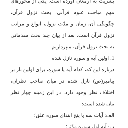
بشريّت به ارمغان آورده است. يكى از محورهاى
مهمِ مباحث علوم قرآنى، بحث نزول قرآن،
چگونگى آن، زمان و مدّت نزول، انواع و مراتب
نزول قرآن است. بعد از بيان چند بحث مقدماتى
به بحث نزول قرآن، مى‏پردازيم.
1. اولين آيه و سوره نازل شده‏
درباره اين كه، كدام آيه يا سوره، براى اولين بار بر
پيامبر(ص) نازل شده در ميان صاحب نظران،
اختلاف نظر وجود دارد. در اين زمينه چهار نظر
بيان شده است:
الف: آيات سه يا پنج ابتداى سوره علق؛
ب: آيه اول سوره مدّثر؛