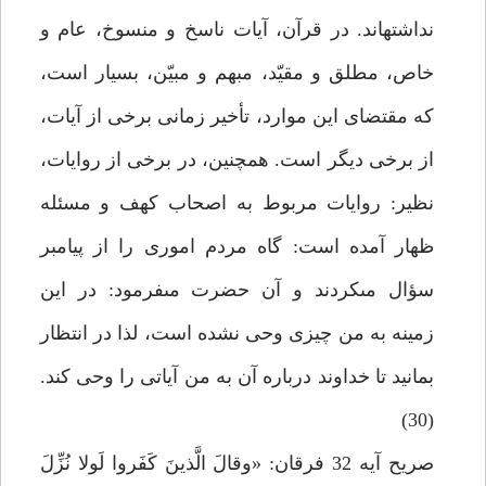
نداشته‏اند. در قرآن، آيات ناسخ و منسوخ، عام و
خاص، مطلق و مقيّد، مبهم و مبيّن، بسيار است،
كه مقتضاى اين موارد، تأخير زمانى برخى از آيات،
از برخى ديگر است. هم‏چنين، در برخى از روايات،
نظير: روايات مربوط به اصحاب كهف و مسئله
ظهار آمده است: گاه مردم امورى را از پيامبر
سؤال مى‏كردند و آن حضرت مى‏فرمود: در اين
زمينه به من چيزى وحى نشده است، لذا در انتظار
بمانيد تا خداوند درباره آن به من آياتى را وحى كند.
(30)
صريح آيه 32 فرقان: «وقالَ الَّذينَ كَفَروا لَولا نُزِّلَ