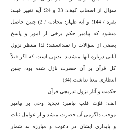
سؤال از اصحاب كهف: 23 و 24؛ آيه تغيير قبله:
بقره / 144؛ و آيه ظهار: مجادله / 2) چنين حاصل
مى‏شود كه پيامبر حكم برخى از امور و پاسخ
بعضى از سؤالات را نمى‏دانستند؛ لذا منتظر نزول
آياتى درباره آن‏ها مى‏شدند. بديهى است كه اگر قبلاً
كل قرآن بر آن حضرت نازل شده بود، چنين
انتظارى معنا نداشت.(34)
حكمت و آثار نزول تدريجى قرآن
الف: قوّت قلب پيامبر: تجديد وحى بر پيامبر
موجب دل‏گرمى آن حضرت مى‏شد و از عوامل ثبات
و پايدارى ايشان در دعوت و مبارزه به شمار