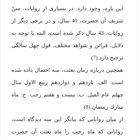
اين باره، وجود دارد. در بسيارى از روايات، سنّ
شريف آن حضرت، 40 سال، و در برخى ديگر از
روايات، 43 سال ذكر شده است. البته با توجه به
دلايل، قرائن و شواهد مختلف، قول چهل سالگى
ترجيح دارد.(7)
هم‏چنين درباره زمان بعثت، سه احتمال داده شده
است: الف: يازدهم و دوازدهم ربيع الاول سال
چهلم عام الفيل. ب: بيست و هفتم رجب. ج: ماه
مبارك رمضان.(8)
از ميان رواياتى كه بيانگر اين سه ديدگاه است،
رواياتى كه ماه رجب را ماه بعثت آن حضرت