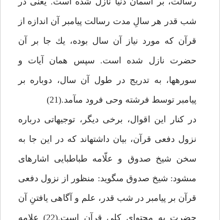
رسالت، بر آسمان دنيا نازل شده است. يعنى در
شب قدر هر سالِ مدت رسالت پيامبر آن اندازه از
قرآن كه مورد نياز آن سال بوده، يك جا بر آن
حضرت نازل شده است. سپس همان آيات و
سوره‏ها، به تدريج در طول آن سال، دوباره بر
پيامبر توسط فرشته وحى فرود مى‏آمد.(21)
در كنار اين اقوال، برخى ديگر، توجيهاتى درباره
نزول دفعى قرآن، بيان داشته‏اند كه در اين جا به
سخن شيخ صدوق و علّامه طباطبايى اشاره‏اى
مى‏شود: شيخ صدوق مى‏گويد: منظور از نزول دفعى
قرآن بر پيامبر در شب قدر، علم و آگاهى يافتنِ آن
حضرت به محتواى كلى قرآن است.(22) علامه