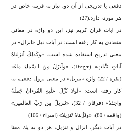
دفعى يا تدريجى از آن دو، نياز به قرينه خاص در
هر مورد، دارد.(27)
در آيات قرآن كريم نيز، اين دو واژه در معانى
متعددى به كار رفته است: در آيات ذيل «انزال» در
معنى تدريج استفاده شده است: «وكَذلِكَ اَنزَلناهُ
آياتٍ بَيِّناتٍ» (حج/16)، «واَنزَلَ مِنَ السَّماءِ ماءً»
(بقره / 22) واژه «تنزيل» در معنى نزول دفعى، به
كار رفته است: «لَولا نُزِّلَ عَلَيهِ القُرءانُ جُملَةً
واحِدَةً» (فرقان / 32)، «تَنزيلٌ مِن رَبِ‏ّ العالَمين»
(واقعه / 80)، «ونَزَّلناهُ تَنزيلا» (اسراء / 106)
در آيات ديگر، انزال و تنزيل، هر دو به يك معنا