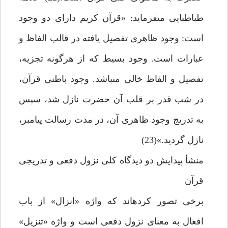
طباطبايى مى‏فرمايد: «قرآن كريم داراى دو وجود
است: وجود ظاهرى تفصيل يافته در قالب الفاظ و
عبارات است. وجود بسيط كه از هرگونه تجزيه،
تفصيل و الفاظ خالى مى‏باشد. وجود باطنى قرآن،
در شب قدر بر قلب آن حضرت نازل شد، سپس
به تدريج وجود ظاهرى آن، در مدت رسالت پيامبر،
نازل گرديد.»(23)
منشأ پيدايش دو ديدگاه كلى نزول دفعى و تدريجى
قرآن‏
برخى تصور كرده‏اند كه واژه «انزال» از باب
افعال به معناى نزول دفعى است و واژه «تنزيل»