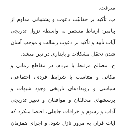
مى‏رفت.
ب: تأكيد بر حقانيّت دعوت و پشتيبانى مداوم از
پيامبر: ارتباط مستمر به واسطه نزول تدريجى
آيات تأييد و تأكيد بر دعوت رسالت و موجب آسان
شدن تحمّل مشكلات و پايدارى در دين مى‏شد.
ج: مصالح مرتبط با مردم: در مقاطع زمانى و
مكانى و متناسب با شرايط فردى، اجتماعى،
سياسى و رويدادهاى تاريخى وجود شبهات و
پرسش‏هاى مخالفان و موافقان و تغيير تدريجى
آداب و رسوم و خرافات جاهلى، اقتضا مى‏كرد كه
آيات قرآن به مرور نازل شود. و اجراى همزمان