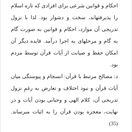
احكام و قوانين شرعى براى افرادى كه تازه اسلام
را پذيرفته‏اند، سخت و دشوار بود. لذا با نزول
تدريجى آن موارد، احكام و قوانين به صورت گام
به گام و مرحله‏اى به اجرا درآمد. فايده ديگر آن
امكان حفظ و صيانت از آيات قرآن توسط مردم
بود.
د: مصالح مرتبط با قرآن: انسجام و پيوستگى ميان
آيات قرآن و نبود اختلاف و تعارض به رغمِ نزول
تدريجى آن، كلام الهى و وحيانى بودن آيات و در
نهايت، معجزه بودن قرآن را به اثبات مى‏رساند.
(35)