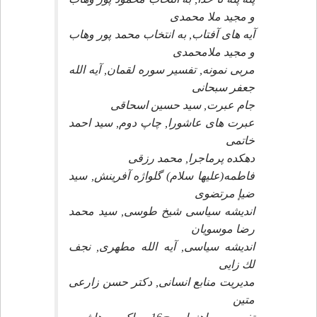
و مجيد ملا محمدى
آيه هاى آفتاب, به انتخاب محمد پور وهاب
و مجيد ملامحمدى
مربى نمونه, تفسير سوره لقمان, آيه الله
جعفر سبحانى
جام عبرت, سيد حسين اسحاقى
عبرت هاى عاشورا, چاپ دوم, سيد احمد
خاتمى
دهكده پرماجرا, محمد رزقى
فاطمه(عليها سلام) گلواژه آفرينش, سيد
ضيإ مرتضوى
انديشه سياسى شيخ طوسى, سيد محمد
رضا موسويان
انديشه سياسى, آيه الله مطهرى, نجف
لك زايى
مديريت منابع انسانى, دكتر حسن زارعى
متين