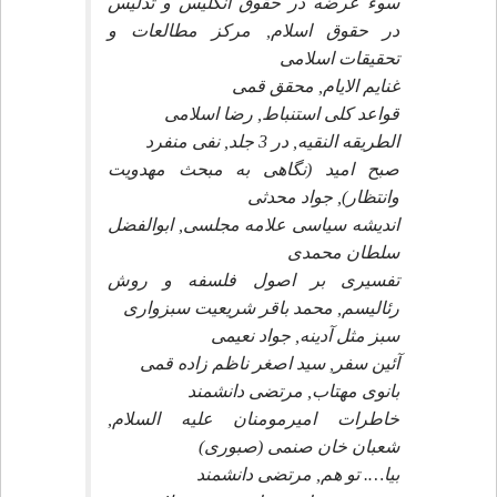
سوء عرضه در حقوق انگليس و تدليس
در حقوق اسلام, مركز مطالعات و
تحقيقات اسلامى
غنايم الايام, محقق قمى
قواعد كلى استنباط, رضا اسلامى
الطريقه النقيه, در 3 جلد, نفى منفرد
صبح اميد (نگاهى به مبحث مهدويت
وانتظار), جواد محدثى
انديشه سياسى علامه مجلسى, ابوالفضل
سلطان محمدى
تفسيرى بر اصول فلسفه و روش
رئاليسم, محمد باقر شريعيت سبزوارى
سبز مثل آدينه, جواد نعيمى
آئين سفر, سيد اصغر ناظم زاده قمى
بانوى مهتاب, مرتضى دانشمند
خاطرات اميرمومنان عليه السلام,
شعبان خان صنمى (صبورى)
بيا…. تو هم, مرتضى دانشمند