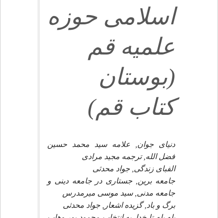
اسلامى حوزه
علميه قم
(بوستان
كتاب قم)
دنياى جوان, علامه سيد محمد حسين
فضل الله, ترجمه مجيد مرادى
الفباى زندگى, جواد محدثى
جامعه برين, جستارى در جامعه دينى و
جامعه مدنى, سيد موسى ميرمدرس
برگ و باد, گزيده اشعار, جواد محدثى
پله پله تا خدا, به انتخاب محمود پور وهاب