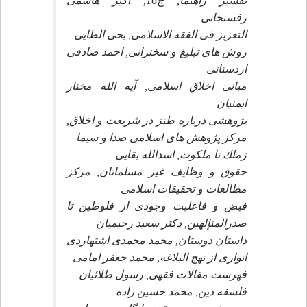
تفسير راهنما, ج16, اكبر هاشمى
رفسنجانى
التعزيز فى الفقه الاسلامى, يحى الطايى
روش هاى تبليغ و سخنرانى, احمد صادقى
اردستانى
مبانى اخلاق اسلامى, آيه الله مختار
ايمنيان
پژوهشى درباره طنز در شريعت و اخلاق,
مركز پژوهش هاى اسلامى صدا و سيما
زملك تا ملكوت, اسدالله بقايى
حقوق و وظايف غير مسلمانان, مركز
مطالعات و تحقيقات اسلامى
فيض و فاعليت وجودى از فلوطين تا
صدرالمتإلهين, دكتر سعيد رحيميان
داستان دوستان, محمد محمدى اشتهاردى
انوارى از نهج البلاغه, محمد جعفر امامى
فهرست مقالات فقهى, رسول طلائيان
فلسفه دين, محمد حسين زاده