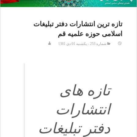
تازه ترين انتشارات دفتر تبليغات
اسلامى حوزه علميه قم
شماره 253 - يکشنبه 01 دي 1381
تازه هاى
انتشارات
دفتر تبليغات