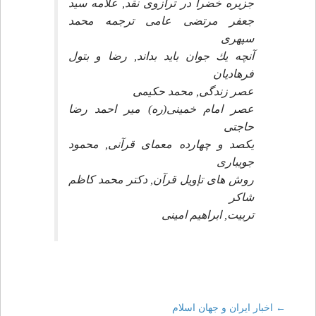
جزيره خضرا در ترازوى نقد, علامه سيد
جعفر مرتضى عامى ترجمه محمد
سپهرى
آنچه يك جوان بايد بداند, رضا و بتول
فرهاديان
عصر زندگى, محمد حكيمى
عصر امام خمينى(ره) مير احمد رضا
حاجتى
يكصد و چهارده معماى قرآنى, محمود
جويبارى
روش هاى تإويل قرآن, دكتر محمد كاظم
شاكر
تربيت, ابراهيم امينى
←
اخبار ايران و جهان اسلام