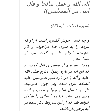
الى الله و عمل صالحا و قال
اننى من المسلمين))
(سوره فصلت – آيه 223)
و چه كسى خوش گفتارتر است از او كه
مردم را به سوى خدا فراخواند و كار
شايسته انجام داد و گفت من از
مسلمانانم.
هرچند بسيارى از مفسرين نقل كرده اند
كه اين آيه در باره رسول اكرم صلى الله
عليه و آله يا در باره امير المومنين عليه
السلام نازل شده ولى چون عموميت
دارد و شامل تمام اوليا و اصفيا و ائمه
هدى مى باشد, لذا هر انسانى را شامل
خواهد شد كه از اين شروط ذكر شده در
آيه برخوردار باشد.