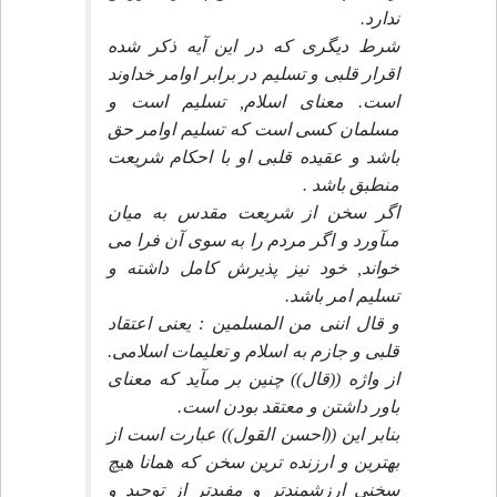
ندارد.
شرط ديگرى كه در اين آيه ذكر شده
اقرار قلبى و تسليم در برابر اوامر خداوند
است. معناى اسلام, تسليم است و
مسلمان كسى است كه تسليم اوامر حق
باشد و عقيده قلبى او با احكام شريعت
منطبق باشد .
اگر سخن از شريعت مقدس به ميان
مىآورد و اگر مردم را به سوى آن فرا مى
خواند, خود نيز پذيرش كامل داشته و
تسليم امر باشد.
و قال اننى من المسلمين : يعنى اعتقاد
قلبى و جازم به اسلام و تعليمات اسلامى.
از واژه ((قال)) چنين بر مىآيد كه معناى
باور داشتن و معتقد بودن است.
بنابر اين ((احسن القول)) عبارت است از
بهترين و ارزنده ترين سخن كه همانا هيچ
سخنى ارزشمندتر و مفيدتر از توحيد و