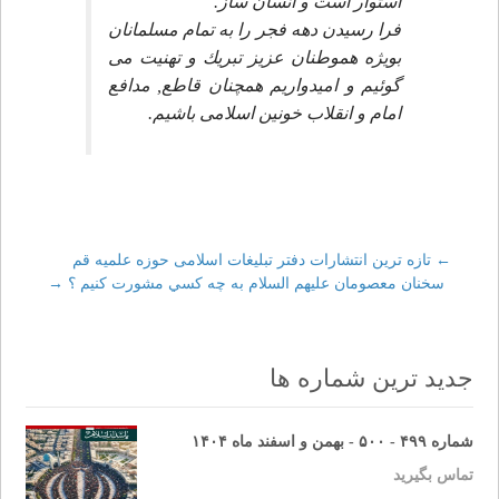
استوار است و انسان ساز.
فرا رسيدن دهه فجر را به تمام مسلمانان
بويژه هموطنان عزيز تبريك و تهنيت مى
گوئيم و اميدواريم همچنان قاطع, مدافع
امام و انقلاب خونين اسلامى باشيم.
←
Post
تازه ترين انتشارات دفتر تبليغات اسلامى حوزه علميه قم
سخنان معصومان عليهم السلام به چه كسي مشورت كنيم ؟
→
navigation
جدید ترین شماره ها
شماره ۴۹۹ - ۵۰۰ - بهمن و اسفند ماه ۱۴۰۴
تماس بگیرید