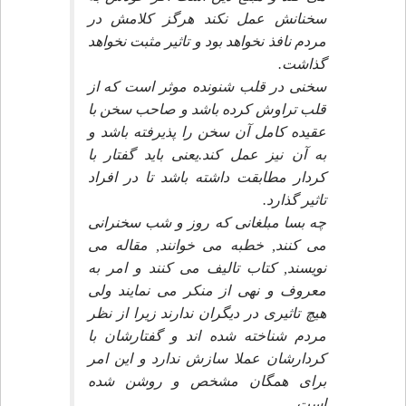
سخنانش عمل نكند هرگز كلامش در
مردم نافذ نخواهد بود و تاثير مثبت نخواهد
گذاشت.
سخنى در قلب شنونده موثر است كه از
قلب تراوش كرده باشد و صاحب سخن با
عقيده كامل آن سخن را پذيرفته باشد و
به آن نيز عمل كند.يعنى بايد گفتار با
كردار مطابقت داشته باشد تا در افراد
تاثير گذارد.
چه بسا مبلغانى كه روز و شب سخنرانى
مى كنند, خطبه مى خوانند, مقاله مى
نويسند, كتاب تاليف مى كنند و امر به
معروف و نهى از منكر مى نمايند ولى
هيچ تاثيرى در ديگران ندارند زيرا از نظر
مردم شناخته شده اند و گفتارشان با
كردارشان عملا سازش ندارد و اين امر
براى همگان مشخص و روشن شده
است.