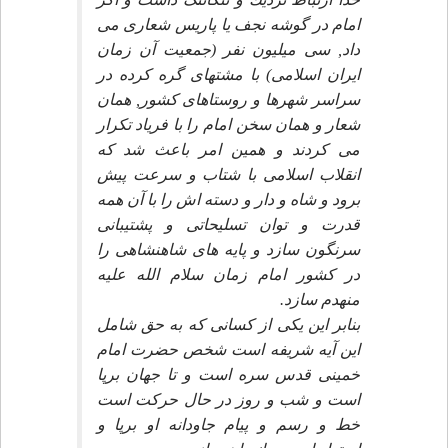
امام در گوشه نجف يا پاريس شعارى مى
داد, سى ميليون نفر (جمعيت آن زمان
ايران اسلامى) با مشتهاى گره كرده در
سراسر شهرها و روستاهاى كشور, همان
شعار و همان سخن امام را با فرياد تكرار
مى كردند و همين امر باعث شد كه
انقلاب اسلامى با شتاب و سرعت پيش
برود و شاه و دار و دسته اش را با آن همه
قدرت و توان تسليحاتى و پشتيبانى
سرنگون سازد و پايه هاى شاهنشاهى را
در كشور امام زمان سلام الله عليه
منهدم سازد.
بنابر اين يكى از كسانى كه به حق شامل
اين آيه شريفه است شخص حضرت امام
خمينى قدس سره است و تا جهان برپا
است و شب و روز در حال حركت است
خط و رسم و پيام جاودانه او برپا و