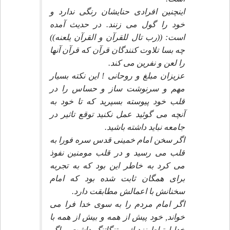
اينچنين افرادى حنايشان رنگى ندارد و
خود را گول مى زنند. در حديث آمده
است: ((رب تال للقرآن و القرآن يلعنه))
چه بسا تلاوت كنندگان قرآن كه قرآن آنها
را لعن و نفرين مى كند.
عزيزان مبلغ و روحانى ! اين نكته بسيار
مهم و سرنوشت ساز و حساس را در
قلب خود پيوسته بسپريد كه تا خود به
آنچه مى گوئيد عمل نكنيد توقع تاثير در
جامعه نبايد داشته باشيد.
اگر سخن امام خمينى قدس سره فورا به
قلب مى رسيد و در قلب مومنين نفوذ
مى كرد به خاطر اين بود كه به تجربه
براى همگان ثابت شده بود كه امام
سخنانش با اعمالش مطابقت دارد.
اگر امام مردم را به سوى خدا فرا مى
خواند, خود پيش از همه و بيش از همه با
خدا ارتباط نزديك و تنگاتنگ داشت و اگر