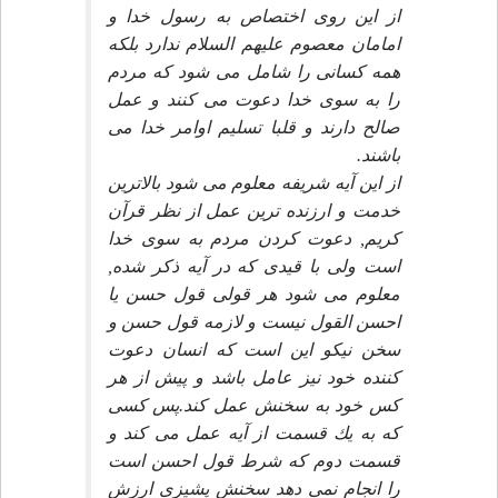
از اين روى اختصاص به رسول خدا و
امامان معصوم عليهم السلام ندارد بلكه
همه كسانى را شامل مى شود كه مردم
را به سوى خدا دعوت مى كنند و عمل
صالح دارند و قلبا تسليم اوامر خدا مى
باشند.
از اين آيه شريفه معلوم مى شود بالاترين
خدمت و ارزنده ترين عمل از نظر قرآن
كريم, دعوت كردن مردم به سوى خدا
است ولى با قيدى كه در آيه ذكر شده,
معلوم مى شود هر قولى قول حسن يا
احسن القول نيست و لازمه قول حسن و
سخن نيكو اين است كه انسان دعوت
كننده خود نيز عامل باشد و پيش از هر
كس خود به سخنش عمل كند.پس كسى
كه به يك قسمت از آيه عمل مى كند و
قسمت دوم كه شرط قول احسن است
را انجام نمى دهد سخنش پشيزى ارزش