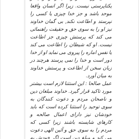
يكتاپرستى نيست. زيرا اگر انسان واقعا
موحد باشد و جز خدا چيزى يا كسى را
نپرستد و اطاعت نكند, بى گمان خداوند
نيز او را به سوى حق و حقيقت راهنمائى
مى كند كه پرستش چيزى جز اطاعت
نيست. او كه شيطان را اطاعت مى كند
يا نفس اماره را پيروى مى نمايد او از خدا
دور است و خدا را نمى پرستد هرچند در
زبان سخن از اطاعت و پرستش خداوند
به ميان آورد.
عمل صالحا : اين استثنا لازم است بيشتر
مورد تاكيد قرار گيرد. خداوند مبلغان دين
و ناصحان مردم و دعوت كنندگان به
سوى توحيد را استثنا كرده است كه بايد
خودشان نيز داراى اعمال صالحه و
كارهاى شايسته باشند زيرا كسى كه
مردم را به سوى حق و آئين الهى دعوت
مى كند و مبلغ دين است اگر خودش به