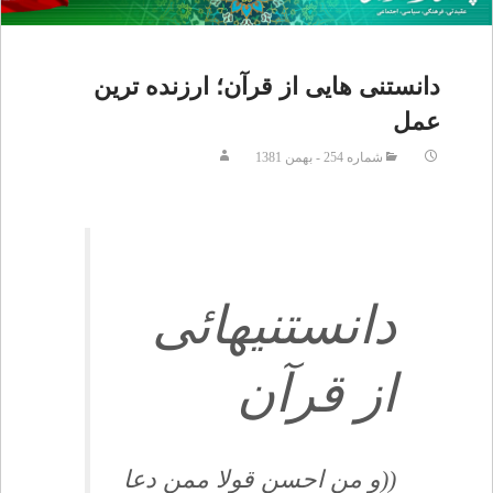
دانستنى هايى از قرآن؛ ارزنده ترين
عمل
شماره 254 - بهمن 1381
دانستنيهائى
از قرآن
((و من احسن قولا ممن دعا