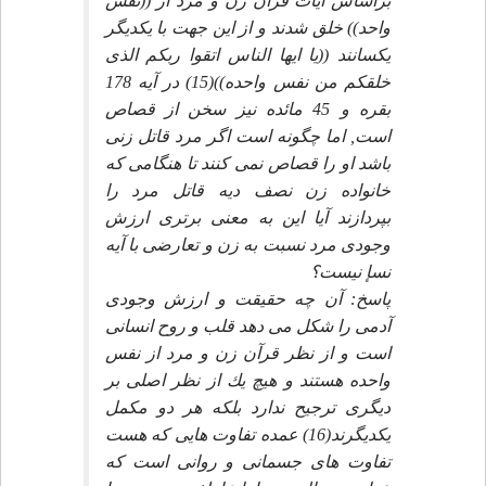
براساس آيات قرآن زن و مرد از ((نفس
واحد)) خلق شدند و از اين جهت با يكديگر
يكسانند ((يا ايها الناس اتقوا ربكم الذى
خلقكم من نفس واحده))(15) در آيه 178
بقره و 45 مائده نيز سخن از قصاص
است, اما چگونه است اگر مرد قاتل زنى
باشد او را قصاص نمى كنند تا هنگامى كه
خانواده زن نصف ديه قاتل مرد را
بپردازند آيا اين به معنى برترى ارزش
وجودى مرد نسبت به زن و تعارضى با آيه
نسإ نيست؟
پاسخ: آن چه حقيقت و ارزش وجودى
آدمى را شكل مى دهد قلب و روح انسانى
است و از نظر قرآن زن و مرد از نفس
واحده هستند و هيچ يك از نظر اصلى بر
ديگرى ترجيح ندارد بلكه هر دو مكمل
يكديگرند(16) عمده تفاوت هايى كه هست
تفاوت هاى جسمانى و روانى است كه