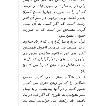
ولى دل به نماز نمى سپرد, آيا نمى ترسد
كه او را به صورت چهارپا مسخ كنم))
يعنى, غفلت و بى توجهى در نماز آن قدر
زشت است كه اگر كسى به آن مبتلا
گردد, مستحق اين است كه به صورت
حيوانى مسخ شود.
قرآن درباره نمازگزارانى كه از ياد خداوند
غافل هستند مى فرمايد: ((فويل للمصلين
الذين هم عن صلاتهم ساهون الذين هم
يراوون; پس واى بر نمازگزاران كه دل از
ياد خدا غافل دارند آنان كه ريا مى كنند))
(4)
4. در هنگام نماز سعى كنيم, معانى
جملاتى را كه بر زبان جارى مى كنيم,
تصور كنيم و در آنها بينديشيم و با تإمل
نماز بخوانيم. به طورى كه اگر قبلا در يك
دقيقه, يك ركعت مى خوانديم, اينك يك