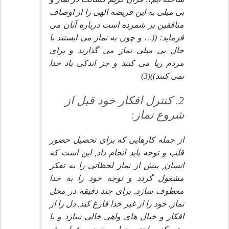
بى ميلى به اين فريضه الهى را از اوصاف
منافقين بر شمرده است درباره آنان مى
فرمايد: ((… و چون به نماز مى ايستند با
حال بى ميلى نماز مى گذارند و براى
مردم ريا مى كنند و جز اندكى ياد خدا
نمى كنند))(3)
2. كنترل افكار خود قبل از
شروع نماز:
از جمله كارهايى كه براى تحصيل حضور
قلب و توجه بايد انجام داد, اين است كه
انسان, پيش از نماز لحظاتى را به تفكر
مشغول گردد و توجه خود را به خدا
معطوف سازد, براى چند دقيقه در محل
نماز, خود را از غير خدا فارغ كند, دل را از
افكار و خيال هاى واهى خالى سازد و با