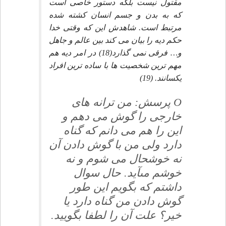
مقتول نيست بلكه دستور خاصى است
كه به بدن و جسم انسان كشته شده
مرتبط است. شاهدش اين كه وقتى خدا
حكم ديه را بيان مى كند بين عالم و جاهل
و… فرقى نمى گذارد(18) در امر ديه هم
مهم ترين شخصيت ها با ساده ترين افراد
يكسانند. (19)
O پرسش: من ترانه هاى
خارجى را گوش مى دهم و
اين را هم مى دانم كه گناه
دارد ولى من با گوش دادن آن
نه خوشحال مى شوم و نه
خوشم مىآيد. حال سوال
داشتم كه بگويم اين طور
گوش دادن من گناه دارد يا
خير؟ علت آن را لطفا بگوييد.