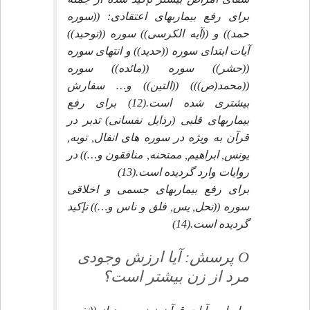
براى رفع بيمارىهاى اعتقادى: ((سوره
حمد)) و ((آيه الكرسى)) سوره ((توحيد))
آيات ابتداى سوره ((حديد)) و انتهاى سوره
((حشر)) سوره ((مائده)) سوره
((محمد(ص))) ((التين)) و… سفارش
بيشترى شده است.(12) براى رفع
بيمارىهاى قلبى (رذايل نفسانى) تدبر در
قرآن به ويژه در سوره هاى انفال, توبه,
يونس, ابراهيم, ممتحنه, منافقون و…)) در
روايات وارد گرديده است.(13)
براى رفع بيمارىهاى جسمى و اخلاقى
سوره ((نحل, يس, فلق و ناس و…)) تإكيد
گرديده است.(14)
O پرسش: آيا ارزش وجودى
مرد از زن بيشتر است؟