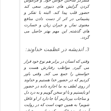
متمركز ساختن حواس خود, و فراموش
كردن گرايش هاى دنيوى, سعى كند
حضور قلب پيدا كند. البته با تفكر و
پشيمانى در اثر از دست دادن منافع
معنوى نماز, و جبران زيان و خسارت
هاى گذشته, اين مهم بهتر حاصل مى
گردد.
3. انديشه در عظمت خداوند:
وقتى كه انسان در برابر هم نوع خود قرار
مى گيرد, مواظب رفتارش هست و
حواسش را جمع مى كند, وقتى باور
كرديم كه در حضور خدا هستيم و خداوند
از روى لطف به ما اجازه داده در حضور
او بايستيم و با او سخن گوييم و به درد دل
و مناجات بپردازيم, آيا جا دارد از او غافل
شويم؟ به همين جهت است كه در روايت
آمده است: ((كسى كه نماز مى خواند,