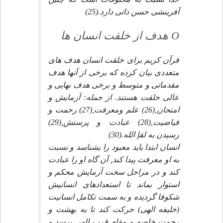
آفرينشى حسن ذاتى دارد.(25)
O هدف از خلقت انسان ها
قرآن كريم براى خلقت انسان هدف هاى
متعددى بيان كرده كه برخى از آنها هدف
مقدماتى و متوسط و برخى هدف نهايى و
عالى خلقت هستند. از جمله: آزمايش و
امتحان,(26) علم ومعرفت,(27) رحمت و
فياضيت,(28) عبادت و پرستش,(29)
رسيدن به لقإ الله.(30)
انسان ابتدا بايد معبود را بشناسد و نسبت
به او معرفت پيدا كند, آن گاه او را عبادت
كند و در مراحل سخت آزمايش محكم و
استوار بماند تا استعدادهاى انسانيش
شكوفا گرديده و به سمت تكامل انسانيت
(خليفه الهى) حركت كند تا به بهشت و
رحمت خاصه و مقام قرب الهى برسد و