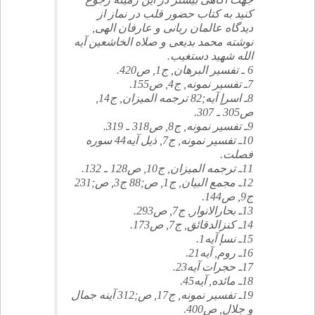
كنيد به كتاب حضور قلب در نماز از
ديدگاه عالمان ربانى و عارفان الهى,
نوشته محمد بديعى و صلاه الخاشعين آيه
الله شهيد دستغيب.
6 ـ تفسير البرهان, ج1, ص420.
7ـ تفسير نمونه, ج4, ص155.
8ـ اسرإ آيه;82 ترجمه الميزان, ج14,
ص305 ـ 307.
9ـ تفسير نمونه, ج8, ص318 ـ 319.
10ـ تفسير نمونه, ج7, ذيل آيه44 سوره
فصلت.
11ـ ترجمه الميزان, ج10, ص128 ـ 132.
12ـ مجمع البيان, ج1, ص;88 ج3, ص;231
ج9, ص144.
13ـ بحارالانوار, ج7, ص293.
14ـ كنزالدقائق, ج7, ص173.
15ـ نسإ آيه1.
16ـ روم, آيه21.
17ـ حجرات آيه23.
18ـ مائده, آيه45.
19ـ تفسير نمونه, ج17, ص;312 آينه جمال
و جلال, ص400.