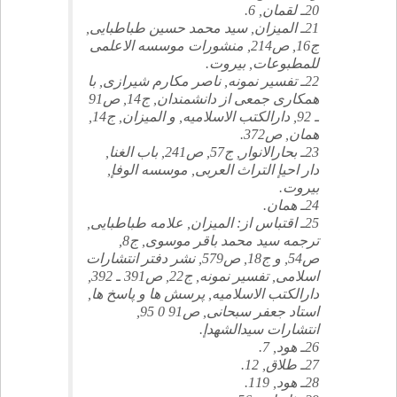
20ـ لقمان, 6.
21ـ الميزان, سيد محمد حسين طباطبايى,
ج16, ص214, منشورات موسسه الاعلمى
للمطبوعات, بيروت.
22ـ تفسير نمونه, ناصر مكارم شيرازى, با
همكارى جمعى از دانشمندان, ج14, ص91
ـ 92, دارالكتب الاسلاميه, و الميزان, ج14,
همان, ص372.
23ـ بحارالانوار, ج57, ص241, باب الغنا,
دار احيإ التراث العربى, موسسه الوفإ,
بيروت.
24ـ همان.
25ـ اقتباس از: الميزان, علامه طباطبايى,
ترجمه سيد محمد باقر موسوى, ج8,
ص54, و ج18, ص579, نشر دفتر انتشارات
اسلامى, تفسير نمونه, ج22, ص391 ـ 392,
دارالكتب الاسلاميه, پرسش ها و پاسخ ها,
استاد جعفر سبحانى, ص91 0 95,
انتشارات سيدالشهدإ.
26ـ هود, 7.
27ـ طلاق, 12.
28ـ هود, 119.