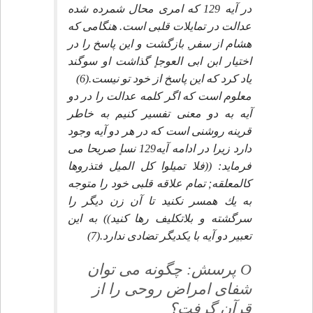
در آيه 129 كه امرى محال شمرده شده
عدالت در تمايلات قلبى است. هنگامى كه
هشام از سفر, بازگشت و اين پاسخ را در
اختيار ابن ابى العوجإ گذاشت او سوگند
ياد كرد كه اين پاسخ از خود تو نيست.(6)
معلوم است كه اگر كلمه عدالت را در دو
آيه به دو معنى تفسير كنيم به خاطر
قرينه روشنى است كه در هر دو آيه وجود
دارد زيرا در ادامه آيه129 نسإ صريحا مى
فرمايد: ((فلا تميلوا كل الميل فتذروها
كالمعلقه; تمام علاقه قلبى خود را متوجه
به يك همسر نكنيد تا آن زن ديگر را
سرگشته و بلاتكليف رها كنيد)) به اين
تعبير دو آيه با يكديگر تضادى ندارد.(7)
O پرسش: چگونه مى توان
شفاى امراض روحى را از
قرآن گرفت؟