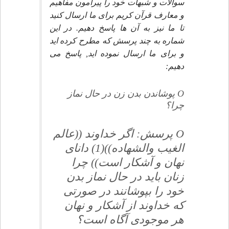
سوالات و شبهات خود را پيرامون مفاهيم
و معارف قرآن كريم براى ما ارسال كنيد
تا ما نيز به آن ها پاسخ دهيم. در اين
شماره به چند پرسش كه مطرح كرده ايد
و براى ما ارسال نموده ايد, پاسخ مى
دهيم:
O پوشاندن بدن زن در حال نماز
چرا؟
O پرسش: اگر خداوند ((عالم
الغيب والشهاده))(1) داناى
نهان و آشكار است)) چرا
زنان بايد در حال نماز بدن
خود را بپوشانند در صورتى
كه خداوند از آشكار و نهان
هر موجودى آگاه است؟