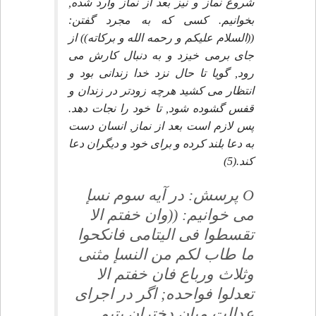
شروع نماز و نيز بعد از نماز وارد شده,
بخوانيم. كسى كه به مجرد گفتن:
((السلام عليكم و رحمه الله و بركاته)) از
جاى برمى خيزد و به دنبال كارش مى
رود, گويا تا حال نزد خدا زندانى بود و
انتظار مى كشيد هرچه زودتر در زندان و
قفس گشوده شود, تا خود را نجات دهد.
پس لازم است بعد از نماز, انسان دست
به دعا بلند كرده و براى خود و ديگران دعا
كند.(5)
O پرسش: در آيه سوم نسإ
مى خوانيم: ((وان خفتم الا
تقسطوا فى اليتامى فانكحوا
ما طاب لكم من النسإ مثنى
وثلاث ورباع فان خفتم الا
تعدلوا فواحده; اگر در اجراى
عدالت ميان دختران يتيم