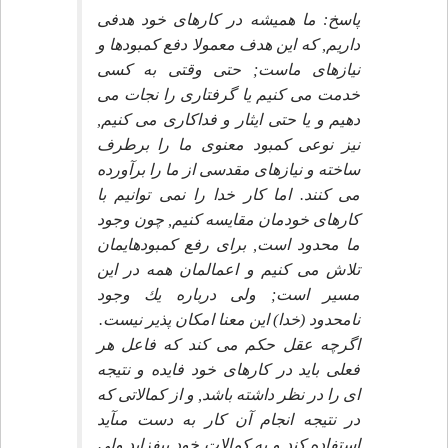
پاسخ: ما هميشه در كارهاى خود هدفى
داريم, كه اين هدف معمولا دفع كمبودها و
نيازهاى ماست; حتى وقتى به كسى
خدمت مى كنيم يا گرفتارى را نجات مى
دهيم و يا حتى ايثار و فداكارى مى كنيم,
نيز نوعى كمبود معنوى ما را برطرف
ساخته و نيازهاى مقدسى از ما را برآورده
مى كنند. اما كار خدا را نمى توانيم با
كارهاى خودمان مقايسه كنيم, چون وجود
ما محدود است, براى رفع كمبودهايمان
تلاش مى كنيم و اعمالمان همه در اين
مسير است; ولى درباره يك وجود
نامحدود (خدا) اين معنا امكان پذير نيست.
اگرچه عقل حكم مى كند كه فاعل هر
فعلى بايد در كارهاى خود فايده و نتيجه
اى را در نظر داشته باشد, و از كمالاتى كه
در نتيجه انجام آن كار به دست مىآيد
استفاده كند و به كمالات خود بيفزايد ولى