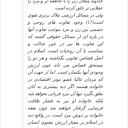
خداوند متعال زن را با عاطفه تر و مرد را
عقلانى تر خلق كرده است.
ولى در مسائل ارزشى ملاك برترى تقوى
است(17) وجود تفاوت هاى روحى و
جسمى بين زن و مرد موجب تفاوت آنها
در پاره اى از مسائل حقوقى گشته كه
اين تفاوت ها نيز در عين عدالت و
متناسب با آن روحيات است. اسلام در
اصل قصاص تفاوتى نگذاشته و هر دو را
مستحق قصاص مى داند چون ارزش
وجودى آنها يكسان است, اما از جهت آن
كه مردان غالبا عضو موثر اقتصادى در
خانواده هستند اگر ديه بيشترى به آنان
تعلق نگيرد تنها آن مرد قربانى نخواهد شد
بلكه خانواده او نيز به فشار طاقت
فرسايى گرفتار خواهند شد چون نفقه
خانواده بر دوش مرد است. در واقع ديه
در اسلام بر معيار ارزش معنوى انسان