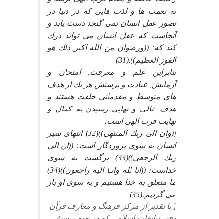
به نعمت ها و لذت هايى كه در دنيا در
تصور عقل انسان نمى گنجد دست يابد و
آنجاست كه عقل انسان مى تواند درك
كند كه: ((ورضوان من الله اكبر ذلك هو
الفوز العظيم)).(31)
بنابراين علم و معرفت, امتحان و
آزمايش, عبادت و پرستش هر يك از هدف
هاى متوسط و مقدماتى خلقت هستند و
هدف عالى و نهايى رسيدن به كمال و
نهايت قرب الهى است.
((وان الى ربك المنتهى))(32) انتهاى سير
انسان به سوى پروردگار است: ((ان الى
ربك الرجعى))(33) برگشت به سوى
خداست: ((انا لله وانـا اليه راجعون))(34)
ما متعلق به خدا هستيم و به سوى او باز
مى گرديم.(35)
[ با تقدير از مركز فرهنگ و معارف قرآن
دفتر تبليغات اسلامى كه در تهيه پرسش