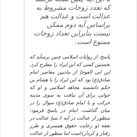
كه تعدد زوجات مشروط به
عدالت است و عدالت هم
براساس آيه دوم ممكن
نيست بنابراين تعداد زوجات
ممنوع است.
پاسخ: از روايات اسلامى چنين برمىآيد كه
نخستين كسى كه اين ايراد را مطرح كرد,
ابن ابى العوجإ از ماديين معاصر امام
صادق(ع) بود كه اين ايراد را با هشام بن
حكم دانشمند مجاهد اسلامى و او كه
جوابى براى آن نيافت به سوى مدينه
حركت و با امام صادق(ع) سوال را در
ميان گذاشت. امام در پاسخ فرمود:
منظور از عدالت در آيه 3 نسإ عدالت در
نفقه (و رعايت حقوق همسرى و طرز
رفتار و كردار) است اما منظور از عدالت