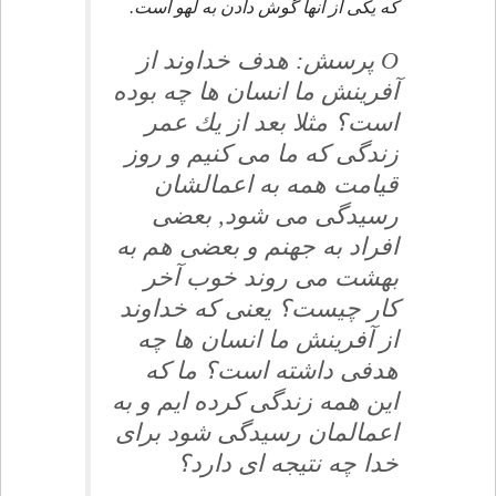
كه يكى از آنها گوش دادن به لهو است.
O پرسش: هدف خداوند از
آفرينش ما انسان ها چه بوده
است؟ مثلا بعد از يك عمر
زندگى كه ما مى كنيم و روز
قيامت همه به اعمالشان
رسيدگى مى شود, بعضى
افراد به جهنم و بعضى هم به
بهشت مى روند خوب آخر
كار چيست؟ يعنى كه خداوند
از آفرينش ما انسان ها چه
هدفى داشته است؟ ما كه
اين همه زندگى كرده ايم و به
اعمالمان رسيدگى شود براى
خدا چه نتيجه اى دارد؟