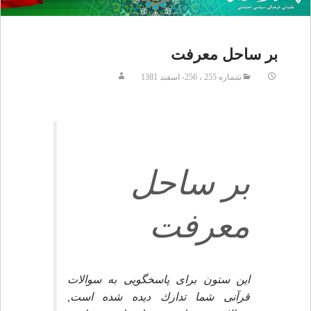
بر ساحل معرفت
شماره 255 ، 256- اسفند 1381
بر ساحل
معرفت
اين ستون براى پاسخگويى به سوالات
قرآنى شما تدارك ديده شده است,