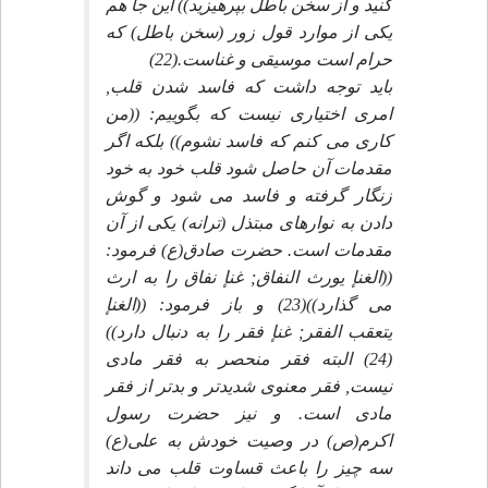
كنيد و از سخن باطل بپرهيزيد)) اين جا هم
يكى از موارد قول زور (سخن باطل) كه
حرام است موسيقى و غناست.(22)
بايد توجه داشت كه فاسد شدن قلب,
امرى اختيارى نيست كه بگوييم: ((من
كارى مى كنم كه فاسد نشوم)) بلكه اگر
مقدمات آن حاصل شود قلب خود به خود
زنگار گرفته و فاسد مى شود و گوش
دادن به نوارهاى مبتذل (ترانه) يكى از آن
مقدمات است. حضرت صادق(ع) فرمود:
((الغنإ يورث النفاق; غنإ نفاق را به ارث
مى گذارد))(23) و باز فرمود: ((الغنإ
يتعقب الفقر; غنإ فقر را به دنبال دارد))
(24) البته فقر منحصر به فقر مادى
نيست, فقر معنوى شديدتر و بدتر از فقر
مادى است. و نيز حضرت رسول
اكرم(ص) در وصيت خودش به على(ع)
سه چيز را باعث قساوت قلب مى داند