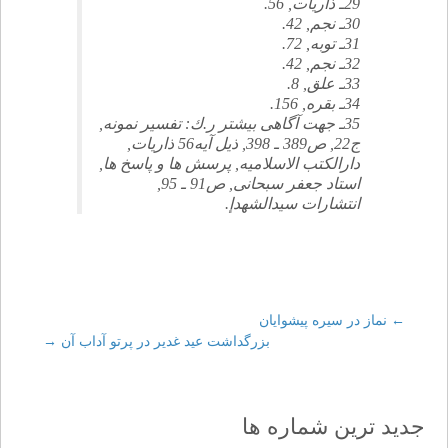
29ـ ذاريات, 56.
30ـ نجم, 42.
31ـ توبه, 72.
32ـ نجم, 42.
33ـ علق, 8.
34ـ بقره, 156.
35ـ جهت آگاهى بيشتر ر.ك: تفسير نمونه,
ج22, ص389 ـ 398, ذيل آيه56 ذاريات,
دارالكتب الاسلاميه, پرسش ها و پاسخ ها,
استاد جعفر سبحانى, ص91 ـ 95,
انتشارات سيدالشهدإ.
←
Post
نماز در سيره پيشوايان
بزرگداشت عيد غدير در پرتو آداب آن
→
navigation
جدید ترین شماره ها