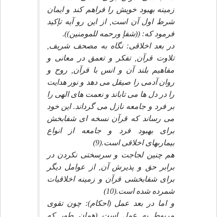
زمينه بهبود خويش را فراهم كند و ايمان
شرط اول آن است, از اين رو آيه تإكيد
فرمود كه: ((شفإ ورحمه للمومنين)).
در بعد اخلاقى: نگاه به مصحف شريف,
تلاوت قرآن, تفكر و تعمق در معانى و
مفاهيم بلند آن و انس با قرآن, روح و
روان آدمى را صيقل مى دهد و نور هدايت
را در دل ها مى تاباند و نعمت هاى الهى را
بر فرد و جامعه نازل مى گرداند. اين خود
مى رساند كه قرآن نسخه اى شفابخش
براى بهبود فرد و جامعه از انواع
بيمارىهاى اخلاقى است.(9)
هم چنين لجاجت و سرسختى نكردن در
برابر حق و پذيرش آن, از عوامل ديگر
براى شفابخشى قرآن و زمينه اخلاقيات
شمرده شده است.(10)
و اما در بعد عمل (احكام): چون تقوى
مربوط به عمل است (همان طور كه