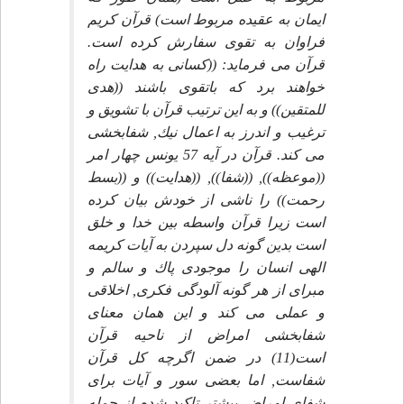
ايمان به عقيده مربوط است) قرآن كريم
فراوان به تقوى سفارش كرده است.
قرآن مى فرمايد: ((كسانى به هدايت راه
خواهند برد كه باتقوى باشند ((هدى
للمتقين)) و به اين ترتيب قرآن با تشويق و
ترغيب و اندرز به اعمال نيك, شفابخشى
مى كند. قرآن در آيه 57 يونس چهار امر
((موعظه)), ((شفا)), ((هدايت)) و ((بسط
رحمت)) را ناشى از خودش بيان كرده
است زيرا قرآن واسطه بين خدا و خلق
است بدين گونه دل سپردن به آيات كريمه
الهى انسان را موجودى پاك و سالم و
مبراى از هر گونه آلودگى فكرى, اخلاقى
و عملى مى كند و اين همان معناى
شفابخشى امراض از ناحيه قرآن
است(11) در ضمن اگرچه كل قرآن
شفاست, اما بعضى سور و آيات براى
شفاى امراض بيشتر تإكيد شده از جمله