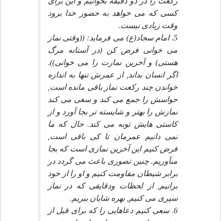
ركعت را در دو دقيقه بخوانيم و اين براى
كسى كه مى خواهد به حضور خدا برود
وقت زيادى نيست.
5. امام سجاد(ع) مى فرمايد: ((وقتى نماز
مى خوانى فرض كن (در آستانه مرگ
هستى) و آخرين نمازت را مى خوانى)).
اگر انسان بداند, از عمرش تنها به اندازه
خواندن چند ركعت نماز باقى مانده است,
حواسش را جمع مى كند و سعى مى كند
نمازش را بهتر و شايسته تر بجا آورد و از
كاستى هايش توبه مى كند. حال كه ما
نمى دانيم عمرمان تا كى باقى است,
فرض كنيم اين آخرين نمازى است كه بجا
مىآوريم. چنين تصورى باعث مى گردد در
برابر شيطان مقاومت كنيم و او را از خود
برانيم, از لحظات ودقايقى كه در نماز
سپرى مى كنيم, بهره شايان ببريم.
6. سعى كنيم دعاهايى را كه براى قبل از