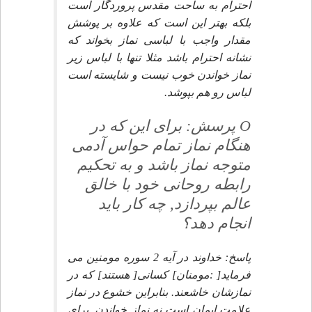
احترام به ساحت مقدس پروردگار است
بلكه بهتر اين است كه علاوه بر پوشش
مقدار واجب با لباسى نماز بخواند كه
نشانه احترام باشد مثلا تنها با لباس زير
نماز خواندن خوب نيست و شايسته است
لباس رو هم بپوشد.
O پرسش: براى اين كه در
هنگام نماز تمام حواس آدمى
متوجه نماز باشد و به تحكيم
رابطه روحانى خود با خالق
عالم بپردازد, چه كار بايد
انجام دهد؟
پاسخ: خداوند در آيه 2 سوره مومنين مى
فرمايد[ :مومنان] كسانى[ هستند] كه در
نمازشان خاشعند. بنابراين خشوع در نماز
علامت ايمان است نه نماز خواندن. براى