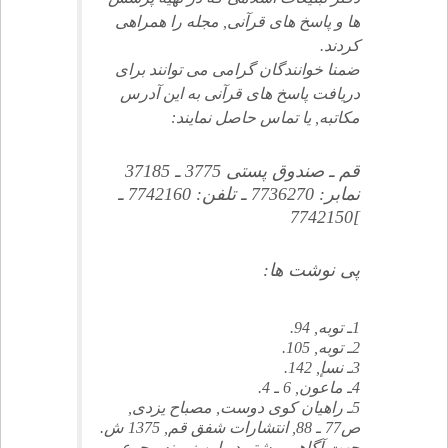
ها و پاسخ هاى قرآنى, مجله را همراهى
كردند.
ضمنا خوانندگان گرامى مى توانند براى
دريافت پاسخ هاى قرآنى به اين آدرس
مكاتبه, يا تماس حاصل نمايند:
قم ـ صندوق پستى 3775 ـ 37185
نمابر: 7736270 ـ تلفن: 7742160 ـ
]7742150
پى نوشت ها:
1ـ توبه, 94.
2ـ توبه, 105.
3ـ نسإ, 142.
4ـ ماعون, 6 ـ 4.
5ـ راهيان كوى دوست, مصباح يزدى,
ص77 ـ 88, انتشارات شفق قم, 1375 ش.
جهت آگاهى بيشتر در اين زمينه رجوع