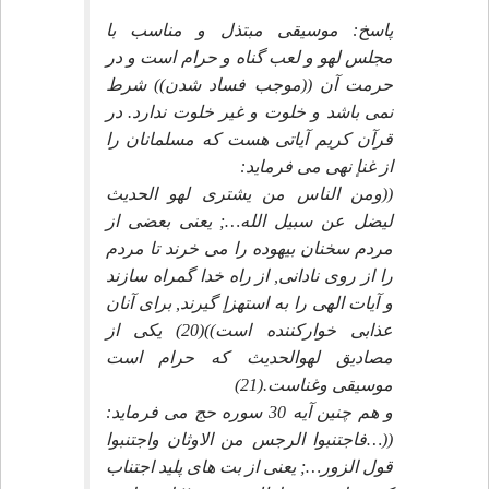
پاسخ: موسيقى مبتذل و مناسب با
مجلس لهو و لعب گناه و حرام است و در
حرمت آن ((موجب فساد شدن)) شرط
نمى باشد و خلوت و غير خلوت ندارد. در
قرآن كريم آياتى هست كه مسلمانان را
از غنإ نهى مى فرمايد:
((ومن الناس من يشترى لهو الحديث
ليضل عن سبيل الله…; يعنى بعضى از
مردم سخنان بيهوده را مى خرند تا مردم
را از روى نادانى, از راه خدا گمراه سازند
و آيات الهى را به استهزإ گيرند, براى آنان
عذابى خواركننده است))(20) يكى از
مصاديق لهوالحديث كه حرام است
موسيقى وغناست.(21)
و هم چنين آيه 30 سوره حج مى فرمايد:
((…فاجتنبوا الرجس من الاوثان واجتنبوا
قول الزور…; يعنى از بت هاى پليد اجتناب