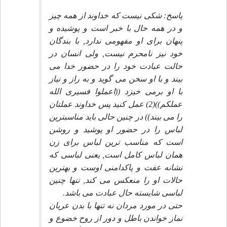
پاسخ: شكى نيست كه خداوند از همه چيز
و در همه حال با خبر است و پوشيده و
پنهان براى او مفهومى ندارد, با بندگان
خود نيز نامحرم نيست, ولى انسان در
حالت عبادت خود را در حضور خدا مى
بيند و با او سخن مى گويد و به راز و نياز
با او برمى خيزد ((اعملوا فسيرى الله
عملكم))(2) عمل كنيد پس خداوند عملتان
را مى بيند)) در چنين حالى بايد مناسبترين
لباس را در حضور او پوشيد و روشن
است كه مناسب ترين لباس براى زن
همان لباس كامل است, يعنى لباسى كه
نشانه عفت و پاكدامنى اوست و بهترين
حالات او را منعكس مى كند, تنها چنين
لباسى شايسته حال عبادت مى باشد.
حتى در مورد مردان نه تنها با بدن عريان
نماز خواندن باطل و دور از روح خضوع و