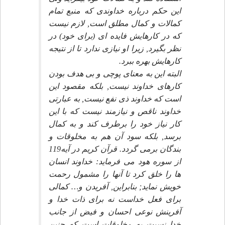
اين حكم درباره خداوندى كه منبع تمام
كمالات و كمال مطلق است, لازم نيست
كه در كارهايش فايده اى (براى خود) در
نظر بگيرد, زيرا او نيازى ندارد تا از نتيجه
كارهايش بهره ببرد.
البته اين به معناى پوچى و بى هدف بودن
كارهاى خداوند نيست, بلكه مقصود اين
است كه خداوند ذى نفع نيست, به عبارتى
خداوند ناقص و نيازمند نيست كه با اين
كار نياز خود را برطرف كند و به كمال
برسد, بلكه سود آن هم به مخلوقات و
بندگان برمى گردد. قرآن كريم در آيه119
از سوره هود مى فرمايد: خداوند انسان
ها را خلق كرد تا آنها را مشمول رحمت
خويش نمايد; بنابراين, آفريدن و… كمالى
براى فعل خداست نه براى ذات خدا و
آفرينش نوعى احسان و فيض از جانب
خدا نسبت به مخلوقات است كه چنين