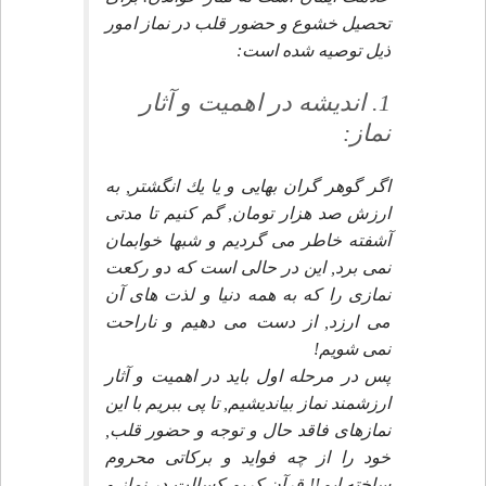
تحصيل خشوع و حضور قلب در نماز امور
ذيل توصيه شده است:
1. انديشه در اهميت و آثار
نماز:
اگر گوهر گران بهايى و يا يك انگشتر, به
ارزش صد هزار تومان, گم كنيم تا مدتى
آشفته خاطر مى گرديم و شبها خوابمان
نمى برد, اين در حالى است كه دو ركعت
نمازى را كه به همه دنيا و لذت هاى آن
مى ارزد, از دست مى دهيم و ناراحت
نمى شويم!
پس در مرحله اول بايد در اهميت و آثار
ارزشمند نماز بيانديشيم, تا پى ببريم با اين
نمازهاى فاقد حال و توجه و حضور قلب,
خود را از چه فوايد و بركاتى محروم
ساخته ايم!! قرآن كريم كسالت در نماز و