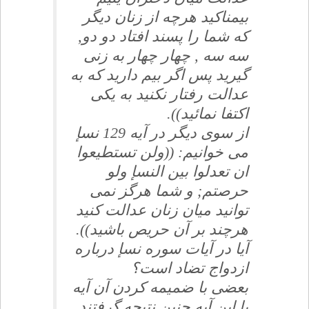
بيمناكيد هرچه از زنان ديگر
كه شما را پسند افتاد دو دو,
سه سه , چهار چهار به زنى
گيريد پس اگر بيم داريد كه به
عدالت رفتار نكنيد به يكى
اكتفا نمائيد)).
از سوى ديگر در آيه 129 نسإ
مى خوانيم: ((ولن تستطيعوا
ان تعدلوا بين النسإ ولو
حرصتم; و شما هرگز نمى
توانيد ميان زنان عدالت كنيد
هرچند بر آن حريص باشيد)).
آيا در آيات سوره نسإ درباره
ازدواج تضاد است؟
بعضى با ضميمه كردن آن آيه
با اين آيه چنين نتيجه گرفتند