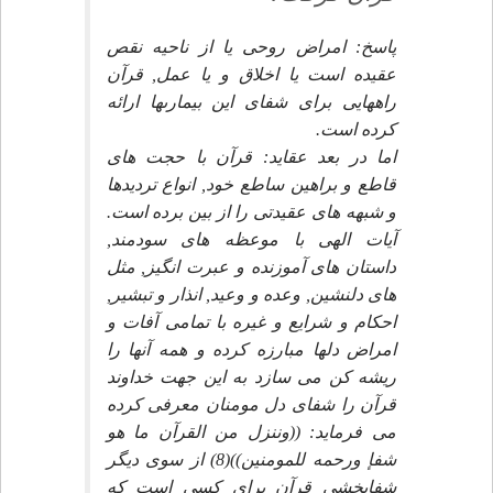
پاسخ: امراض روحى يا از ناحيه نقص
عقيده است يا اخلاق و يا عمل, قرآن
راههايى براى شفاى اين بيمارىها ارائه
كرده است.
اما در بعد عقايد: قرآن با حجت هاى
قاطع و براهين ساطع خود, انواع ترديدها
و شبهه هاى عقيدتى را از بين برده است.
آيات الهى با موعظه هاى سودمند,
داستان هاى آموزنده و عبرت انگيز, مثل
هاى دلنشين, وعده و وعيد, انذار و تبشير,
احكام و شرايع و غيره با تمامى آفات و
امراض دلها مبارزه كرده و همه آنها را
ريشه كن مى سازد به اين جهت خداوند
قرآن را شفاى دل مومنان معرفى كرده
مى فرمايد: ((وننزل من القرآن ما هو
شفإ ورحمه للمومنين))(8) از سوى ديگر
شفابخشى قرآن براى كسى است كه