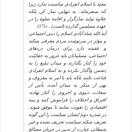
مجيد با اسلام انفرادى مناسبت ندارد زيرا
كه نمى‏فرمايد: به تنهايى نماز كن بلكه
علاوه توليد نمازگزار و اقامة صلوة را در
عهده مسلمين گذارده (است)…»(17)
آية الله شاه آبادى اسلام را دينى اجتماعى
و مؤثر در سرنوشت مردم معرفى مى‏كند
و عقيده دارد براى درمان دردهاى
اجتماعى، مسلمانان بايد غرور به حقانيّت
خود را كنار بگذارند و ميدان تبليغ را به
دشمن واگذار نكرده و به اسلام انفرادى
قناعت نكنند بلكه بايد با امر به معروف و
نهى از منكر به ميدان آمده، يأس از
سعادت دنيوى و اخروى را كنار نهاده،
افتراق و اختلاف را فراموش كنند و بنيه
اقتصادى را تقويت نمايند تا موفق شوند.
در شذره دوم ايشان سياست را اين گونه
تعريف مى‏كند:سياست تحريف نشده و غير
شيطانى عبارت از تدبير در جريان مصالح