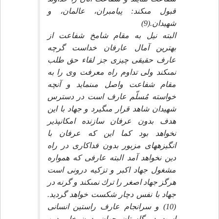
قبول مى‏كند: پيامبران، عالمان، و
شهيدان.(9)
البته نيل به مقام شامخ شفاعت از
بهترين آمال عارفان خداست گرچه
عارف حقيقى چيزى جز لقاء حق طلب
نمى‏كند ولى تداوم راه معرفت وى را به
مقام شفاعت واصل مى‏نمايد و آنچه
خواسته مُسلّم عارف است در دسترس
شهيدان شاهد قرار مى‏گيرد و جهاد با اين
هدف بدون عرفان سازنده امكان‏پذير
نخواهد بود كما اين كه عرفان با
انگيزه‏هاى مزبور بدون فداكارى در راه
دين نخواهد آمد البته عارفى كه همواره
مشغول جهاد اكبر و تزكيه درونى است
هرگز جهاد اصغر را ترك نمى‏كند و گرنه در
جهاد با نفس دچار شكست خواهد گرديد.
(10) و سرانجام عارف راستين انسانى
است در گلستان جهان بدون خار، دين