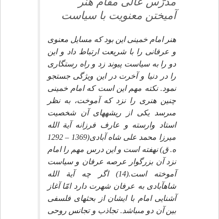
مدرّس عالى مقام هنر
آميختن معنويت با سياست‏
هنر امام خمينى اين بود كه مسايل معنوى
و عرفانى را با شريعت ارتباط داد و اين
دو را به سياست پيوند زد و راه رستگارى
را در دنيا و آخرت در اين ويژگى جستجو
نمود. نكته مهم اين است كه امام خمينى
چنين هنرى را نزد كه آموخت، به نظر
مى‏رسد يكى از ريشه‏هاى آن شخصيت
استاد وارسته و عارف فرزانه آية الله
ميرزا محمد على شاه آبادى(1369 – 1292
ه. ق) نهفته است و اين درس مهم را امام
نزد آن بزرگوار عرصه عرفان و سياست
آموخته است.(14) اگر چه آية الله
شاه‏آبادى به عرفان شهرت دارد امّا آغاز
آشنايى امام با ايشان از بحث‏هاى فلسفى
بين آن دو مى‏باشد. تجاذب و تجانس روحى