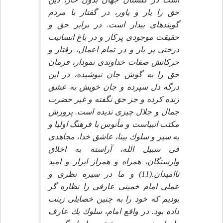
حق را يار و ياور، در گفتار با مردم
گوينده‏اى بيدار است. در برابر حق و
حقيقت موجودى پركار و در باغ انسانيت
درختى پر بار و در تمام اعمال، رفتار و
حركاتش صفات خداوندى نمودار، فرمان
حق را به گوش جان نيوشيده، در اين
درگه دل سپرده و جان خويش به عشق
زنده كرده و جز حق نگفته و غير حضرت
جمال و جلال چيزى نديده است. پرورش
مكتب انبياست و مأنوس با فرهنگ اوليا و
به سير و سلوك بينا، عاشق خدا، مجاهدى
فى سبيل الله، آراسته به اخلاق
وارستگان، همراه و همراز ابرار و اميد
نااميدان.(11) و ما در سيره نظرى و
عملى امام خمينى عارفى را نظاره گر
بوديم كه خود را به چنين خصايلى زينت
داده بود. در واقع امام، سلوك يك عارف