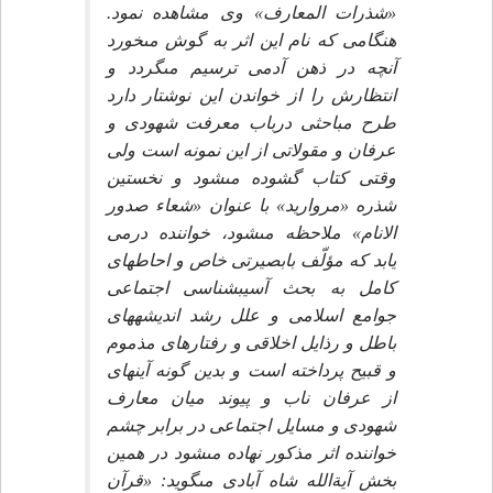
«شذرات المعارف» وى مشاهده نمود.
هنگامى كه نام اين اثر به گوش مى‏خورد
آنچه در ذهن آدمى ترسيم مى‏گردد و
انتظارش را از خواندن اين نوشتار دارد
طرح مباحثى درباب معرفت شهودى و
عرفان و مقولاتى از اين نمونه است ولى
وقتى كتاب گشوده مى‏شود و نخستين
شذره «مرواريد» با عنوان «شعاء صدور
الانام» ملاحظه مى‏شود، خواننده درمى
يابد كه مؤلّف بابصيرتى خاص و احاطه‏اى
كامل به بحث آسيب‏شناسى اجتماعى
جوامع اسلامى و علل رشد انديشه‏هاى
باطل و رذايل اخلاقى و رفتارهاى مذموم
و قبيح پرداخته است و بدين گونه آينه‏اى
از عرفان ناب و پيوند ميان معارف
شهودى و مسايل اجتماعى در برابر چشم
خواننده اثر مذكور نهاده مى‏شود در همين
بخش آيةالله شاه آبادى مى‏گويد: «قرآن