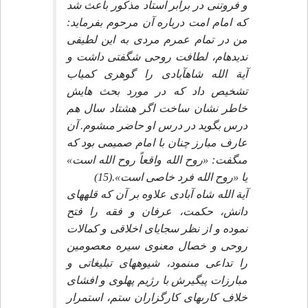
و فروتنى در برابر استاد مذكور باعث شد
كه امام امت درباره آن مرحوم بفرمايد:
من در تمام عمرم مردى به اين لطيفى
نديده‏ام، لطافت روحى شگفتى داشت و
آية الله شاه‏آبادى را گوهرى كمياب
تشخيص داد كه در مورد بحث هايش
خاطر نشان ساخت اگر هشتاد سال هم
درس بگويد در درس او حاضر مى‏شوم. آن
عارف مبارز چنان با امام صميمى بود كه
مى‏گفت: «روح الله واقعاً روح الله است»
يا «روح الله فرد خاصى است».(15)
آية الله شاه آبادى علاوه بر آن كه قله‏هاى
دانش، حكمت، عرفان و فقه را فتح
نموده و از نظر سجاياى اخلاقى و كمالات
روحى و خصال معنوى سيره معصومين
را تداعى مى‏نمود، شيوه‏هاى تبليغاتى و
مبارزات پيگيرش با رژيم پهلوى و افشاى
خلاف كارى‏هاى كارگزاران ستم، استمرار