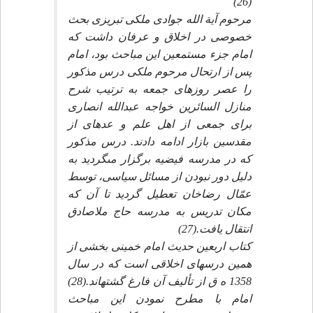
(26)
مرحوم آية الله جوادى ملكى تبريزى بحث
خصوصى در اخلاق و عرفان داشت كه
امام جزء مستمعين اين مباحث بود، امام
پس از ارتحال مرحوم ملكى درس مذكور
را عصر روزهاى جمعه به ترتيب شرح
منازل السائرين خواجه عبدالله انصارى
براى جمعى از اهل علم و عده‏اى از
مقدسين بازار ادامه دادند. درس مذكور
كه در مدرسه فيضيه برگزار مى‏گرديد به
دليل دور نبودن از مسائل سياسى، توسط
عمّال رضاخان تعطيل گرديد تا آن كه
مكان تدريس به مدرسه حاج ملاصادق
انتقال يافت.(27)
كتاب اربعين حديث امام خمينى بخشى از
همين درس‏هاى اخلاقى است كه در سال
1358 ه ق از تأليف آن فارغ گشته‏اند.(28)
امام با مطرح نمودن اين مباحث