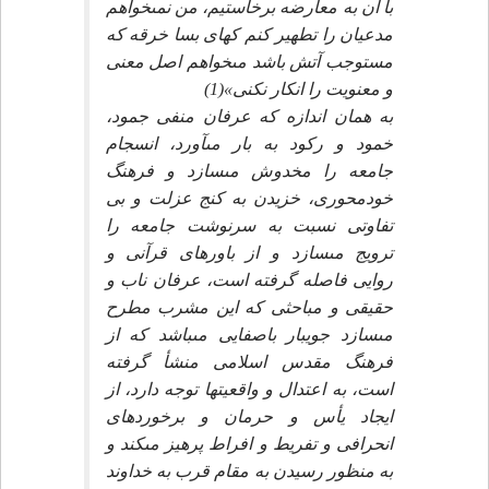
با آن به معارضه برخاستيم، من نمى‏خواهم
مدعيان را تطهير كنم كه‏اى بسا خرقه كه
مستوجب آتش باشد مى‏خواهم اصل معنى
و معنويت را انكار نكنى»(1)
به همان اندازه كه عرفان منفى جمود،
خمود و ركود به بار مى‏آورد، انسجام
جامعه را مخدوش مى‏سازد و فرهنگ
خودمحورى، خزيدن به كنج عزلت و بى
تفاوتى نسبت به سرنوشت جامعه را
ترويج مى‏سازد و از باورهاى قرآنى و
روايى فاصله گرفته است، عرفان ناب و
حقيقى و مباحثى كه اين مشرب مطرح
مى‏سازد جويبار باصفايى مى‏باشد كه از
فرهنگ مقدس اسلامى منشأ گرفته
است، به اعتدال و واقعيت‏ها توجه دارد، از
ايجاد يأس و حرمان و برخوردهاى
انحرافى و تفريط و افراط پرهيز مى‏كند و
به منظور رسيدن به مقام قرب به خداوند