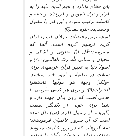
پاى حجّاج وادارد و نجم الدين دايه را به
فرار و ترك ناموس و فرزندان و خانه و
كاشانه ترغيب نموده و اين كار را مقبول
و پسنديده جلوه دهد.(6)
اساسى‏ترين مختصات عرفان ناب را قرآن
كريم ترسيم كرده است. آنجا كه
مى‏فرمايد:«قُل اِنَّ صَلوتى و نُسُكى و
محياى و مماتى للّه ربّ العالمين.»(7) و
اصولاً دنيا به تعبير قرآن عرصه‏اى براى
سبقت در نيكى‏ها، و امور خير مى‏باشد:
«ولكلّ وجهة هو مولّيها فاستبقوا
الخيرات(8)؛ و براى هر كسى طريقى يا
هدفى است كه روى بدان جهت دارد و
شما براى خوبى از يكديگر سبقت
بگيريد». از رسول اكرم (ص) نقل شده
است كه آن سرور عالميان فرموده‏اند:
سه گروه‏اند كه در روز قيامت مى‏توانند
شفاعت نمايند و شفاعت آنان را خداوند