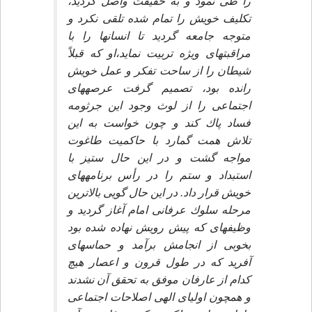
را طى نمود و به حقيقت واصل گرديد،
تكليف خويش را تمام شده تلقى نكرد و
متوجه جامعه گرديد تا انسان‏ها را با
مراقبت‏هاى ويژه تربيت نمايد،او كه قبلاً
شيطان را از ساحت تفكر و عمل خويش
رانده بود، تصميم گرفت عرصه‏هاى
اجتماعى را از لوث وجود اين جرثومه
فساد پاك كند و چون خواست به اين
تلاش همت گمارد با حاكميت طاغوت
مواجه گشت و در اين حال ستيز با
استبداد و ستم را در رأس برنامه‏هاى
خويش قرار داد. در اين حال گويى بالاترين
مرحله سلوك عرفانى امام آغاز گرديد و
وظيفه‏اى كه پيش رويش نهاده شده بود
بخوبى از انجامش برآمد و حماسه‏اى
آفريد كه در طول قرون و اعصار هيچ
كدام از عارفان موفق به تحقق آن نشدند
و همچون اولياى الهى اصلاحات اجتماعى