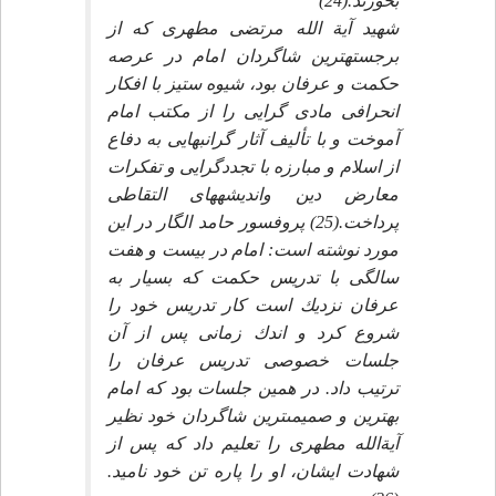
بخورند.(24)
شهيد آية الله مرتضى مطهرى كه از
برجسته‏ترين شاگردان امام در عرصه
حكمت و عرفان بود، شيوه ستيز با افكار
انحرافى مادى گرايى را از مكتب امام
آموخت و با تأليف آثار گرانبهايى به دفاع
از اسلام و مبارزه با تجددگرايى و تفكرات
معارض دين وانديشه‏هاى التقاطى
پرداخت.(25) پروفسور حامد الگار در اين
مورد نوشته است: امام در بيست و هفت
سالگى با تدريس حكمت كه بسيار به
عرفان نزديك است كار تدريس خود را
شروع كرد و اندك زمانى پس از آن
جلسات خصوصى تدريس عرفان را
ترتيب داد. در همين جلسات بود كه امام
بهترين و صميمى‏ترين شاگردان خود نظير
آيةالله مطهرى را تعليم داد كه پس از
شهادت ايشان، او را پاره تن خود ناميد.