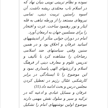
نموده و نظام تربيتى نوينى بنيان نهاد كه
در اسلام ناب محمّدى ريشه داشت. آن
اسوه راستين تربيت دينى، تمامى
نيروهاى مستعد را از ورطه تباهى به قله
ايثار و نور رهنمود ساخت. عزت و افتخار
را براى مسلمين جهان به ارمغان آورد.
امام در دوران جوانى متأثر از انديشه‏هاى
اساتيد عرفان و اخلاق بود و در همين
سنين وقتى سياست‏هاى ضد اسلامى
رضاخان را مشاهده كرد با تأليف و
تدريس علوم و معارف دينى از فرهنگ
اسلام و ارزش‏هاى الهى پاسدارى نمود و
اين موضوع را تا ايستادگى در برابر
كارشكنى عمّال رژيم در تعطيل كردن
مجلس درس و بحث ادامه داد.(31)
عرفان و مسايل عبادى و ادعيه كه در
تزكيه و سير و سلوك نقش مهمى دارند
موضوع اولين نوشته‏هاى امام را تشكيل