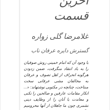
آخرين
قسمت‏
غلامرضا گلى زواره‏
گسترش دايره عرفان ناب‏
با وجود آن كه امام خمينى روش صوفيان
را به باد انتقاد مى‏گرفت، ضمن زدودن
هرگونه انحراف از اهل تصوف و عرفان
به مخالفان مشى عرفانى سخت
مى‏تاخت، چنانچه در مكتوبى نوشته‏اند: «…
انكار مقامات عارفين و صالحين را نكنى
و معاندت با آنان را از وظايف دينى
نشمرى چون ما جاهلان از آنها محروميم