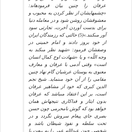
عرفان را چنين بيان فرموده‏اند:
«چشم‏هايشان از نظر كردن به محبوب و
معشوقشان روشن شود و در معامله دنيا
براى بدست آوردن آخرت، تجارتى سود
آور مى‏كنند.»(5) حالتى كه رزمندگان ايران
از خود بروز دادند و امام خمينى در
وصفشان فرمود: «شهيد نظر مى‏كند به
وجه اللّه» و يا «شهادت اوج كمال انسان
است» وقتى آدمى با عرفان و معارف
معنوى به بوستان عرشيان گام نهاد چنين
مقامى را از آن خود مى‏نمايد. شيخ نجم
الدين كبرى كه خود از مشاهير عرفان
است، بر اين اعتقاد مى‏باشد كه عرفان
بدون ايثار و فداكارى نتيجه‏اش همان
خواهد بود كه گوش نامحرمى چون حسن
بصرى جاى پيغام سروش نگردد و در
تحت سلطه و نفوذ شيطان باشد و
شخصى چون عبدالله عمر را به بيعت با