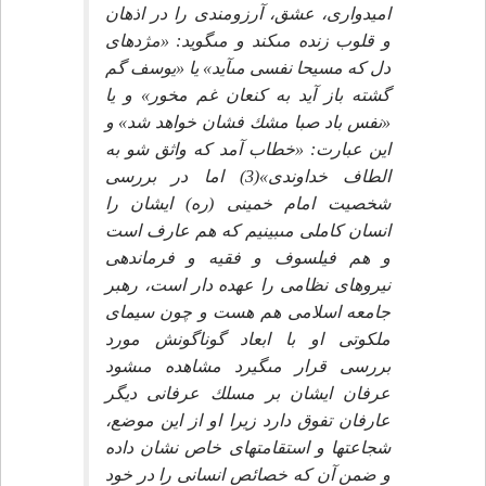
اميدوارى، عشق، آرزومندى را در اذهان
و قلوب زنده مى‏كند و مى‏گويد: «مژده‏اى
دل كه مسيحا نفسى مى‏آيد» يا «يوسف گم
گشته باز آيد به كنعان غم مخور» و يا
«نفس باد صبا مشك فشان خواهد شد» و
اين عبارت: «خطاب آمد كه واثق شو به
الطاف خداوندى»(3) اما در بررسى
شخصيت امام خمينى (ره) ايشان را
انسان كاملى مى‏بينيم كه هم عارف است
و هم فيلسوف و فقيه و فرماندهى
نيروهاى نظامى را عهده دار است، رهبر
جامعه اسلامى هم هست و چون سيماى
ملكوتى او با ابعاد گوناگونش مورد
بررسى قرار مى‏گيرد مشاهده مى‏شود
عرفان ايشان بر مسلك عرفانى ديگر
عارفان تفوق دارد زيرا او از اين موضع،
شجاعت‏ها و استقامت‏هاى خاص نشان داده
و ضمن آن كه خصائص انسانى را در خود