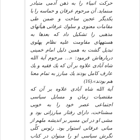
حركت انبياء را به ذهن آدمى متبادر
مى‏نمايد. آن مرحوم عرفان و حماسه را با
يكديگر عجين ساخت و ضمن طى
مقامات معنوى و سلوك عرفانى هيأت‏هاى
مذهبى را تشكيل داد كه بعدها به
هسته‏هاى مقاومت عليه نظام پهلوى
تبديل گشت به همين دليل امام خمينى
درباره‏اش فرمود: «… مرحوم آية الله
شاه آبادى علاوه بر آن كه يك فقيه و يك
عارف كامل بودند يك مبارز به تمام معنا
هم بودند».(16)
آية الله شاه آبادى علاوه بر آن كه
مقتضيات زمان و مسايل سياسى
اجتماعى عصر خود را به خوبى
مى‏شناخت، داراى رفتار مبارزاتى بود و
مشى او در اين مسير بر انديشه ملهم از
مبانى عرفانى استوار بود. رئوس كلّى
نگرش سياسى او را مى‏توان در كتاب