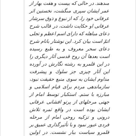
مى‏دهند. در حالى كه بيست و هفت بهار از
عمر ايشان سپرى مى‏گشت، نخستين اثر
عرفانى خود را، كه از نبوغ و ذوق سرشار
عرفانى او حكايت داشت، در قالب شرح
دعاى مباهله كه داراى اسم اعظم و تجلى
اتمّ است بيان كرد. اين نوشتار بانام شرح
دعاى سحر معروف و به طبع رسيده
است بعدها آن روح قدسى آثار ديگرى را
در اين قلمرو به رشته نگارش در آورده
اين آثار چيزى جز سلوك و پيشرفت
مداوم ايشان به سوى منبع حقيقت نبود،
سازماندهى مردم براى قيام اسلامى و
مبارزه با ستم. استكبار توسط امام از
جهتى مرحله‏اى از پرتو افشانى عرفانى
ايشان بوده است در واقع ثمره تلاش
درونى و تزكيه روحى امام از مرحله
فردى عبور نمود و با تأثيرگذارى عميق بر
قلمرو سياست ببار نشست. در اولين