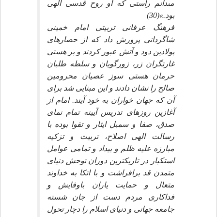
مى‏دانم راستى كه او روح قدسى الهى
بود.»(30)
فرهنگ عرفانى تربيتى امام خمينى
شاگردانى پرورش داد كه از حصارهاى
پولادين دود و آتش عبور كردند و بر هستى
غارتگران زر، زورگويان و سلطه طلبان
حرمان هستى سوز عصيان محرومين
صالح را نشان دادند و اين مبنايى شد براى
آن كه جهان خواران به خود آيند. امام از
آغازين روزهاى تدريس آيينه تمام نماى
صدق، صفا و سمبل ايثار و تقوا بوده با
رسالت الهى اصلاح، تربيت و تزكيه
مبارزه عليه ظلم و بيداد و تمامى عوامل
استكبار در تاريك‏ترين دوران توحش دنياى
متمدن قد برافراشت و با اتكا به خداوند
متعال و حمايت ياران باوفايش و
فداكارى مردم دست از جان شسته
جامعه جهانى و دنياى اسلام را دچار تحول