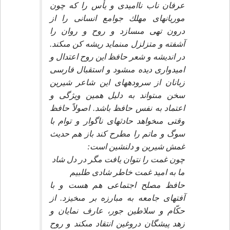
عرفان ناب نااميدى و يأس را كه چون
موريانه‏اى مهلك جوامع انسانى را از
درون تهى مى‏سازد و روح و روان را
آشفته و متزلزل مى‏نمايد ريشه كن مى‏كند.
در انديشه و شعر حافظ اين روح اعتدال و
اميدوارى ديده مى‏شود و استقبال فارسى
زبانان از سروده‏هاى اين شاعر شيرين
سخن مى‏تواند به دليل همين ويژگى و
اعتماد به نفس حافظ باشد. اصولاً حافظ
وقتى مى‏خواهد حادثه‏اى ناگوار و توام با
سوگ و ماتم را مطرح كند باز هم حديث
غمش شيرين و دلنشين است:
چون غمت را نتوان يافت مگر در دل شاد
ما به اميد غمت خاطر شادى طلبيم‏
حافظ مصلح اجتماعى هم هست و با
آفت‏هاى جامعه به مبارزه بر مى‏خيزد. از
حكّام و سلاطين جور، عارف نمايان و
زهد پيشگان دروغين انتقاد مى‏كند و روح