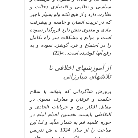
سياسى و نظامى و اقتصادى دخالت و
نظارت دارد و از هيچ نكته ولو بسيار ناچيز
كه در تربيت انسان و جامعه و پيشرفت
مادى و معنوى نقش دارد فروگذار ننموده
است و موانع و مشكلات سر راه تكامل
را در اجتماع و فرد گوشزد نموده و به
رفع آنها كوشيده است…»(22)
از آموزش‏هاى اخلاقى تا
تلاشهاى مبارزاتى‏
پرورش شاگردانى كه بتوانند با سلاح
حكمت و عرفان و معارف معنوى در
مقابل افكار پوچ و جريانات الحادى و
التقاطى بايستند نخستين اقدام امام در
حوزه علميه قم به شمار مى‏آيد و لذا اين
مباحث را از سال 1324 ه ش تدريس
مى‏نمودند و مقيّد بودند در مجلس