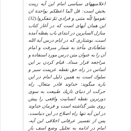
اعلاميه‏هاى سياسى امام اين آيه زينت
بخش است: قل انّما اعظكم بواحدة ان
تقوموا للّه مثنى و فرادى ثمّ تتفكروا.(32)
اين همان آيه‏اى است كه در آغاز كتاب
منازل السايرين در ابتداى باب يقظه آمده
است، نوشتارى كه در ايام درس آية الله
شاه‏آبادى مأخذ به شمار مى‏رفت و امام
آن را به عنوان متن درس مورد استفاده و
مراجعه قرار مى‏داد. قيام كردن بر اين
اساس در راه حق نقطه عزيمت سير و
سلوك است به همين دليل امام در اين
باره مى‏گويد: خداوند قادر متعال. راه
حركت از دنياى تاريك طبيعت به سوى
دورترين نقطه انسانيت واقعى را پيش
روى بشر گذاشته است و فرمان خداوند
در اين آيه تنها راه اصلاح در اين دنياست.
پس از تفسير عرفانى اخلاقى اين آيه،
امام در ادامه به تحليل وضع اسف بار