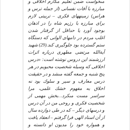
مى‏خواست ضمن تعليم مكارم اخلاقى و
مبارزه با آفات نفسانى (از جمله ترس و
هراس) زمينه‏هاى فكرى – تربيتى لازم
براى مبارزه با رژيم شاه را در اذهان
بوجود آورد يا حداقل از گرفتار شدن
اغلب مردم در دام‏هاى الوانى كه دستگاه
ستم گسترده بود جلوگيرى كند.(29) شهيد
آيةالله مرتضى مطهرى درباره اثرات
ارزشمند اين دروس نوشته است: «درس
اخلاقى كه وسيله شخصيت محبوبم در هر
پنج شنبه و جمعه گفته مى‏شد و در حقيقت
درس معارف و سير و سلوك بود نه
اخلاق به مفهوم خشك علمى، مرا
سراسر مست مى‏كرد…بخش مهمى از
شخصيت فكرى و روحى من در آن درس
و درس‏هاى ديگر – كه در طى دوازده سال
از آن استاد الهى فرا گرفتم – انعقاد يافت
و همواره خود را مديون او دانسته و