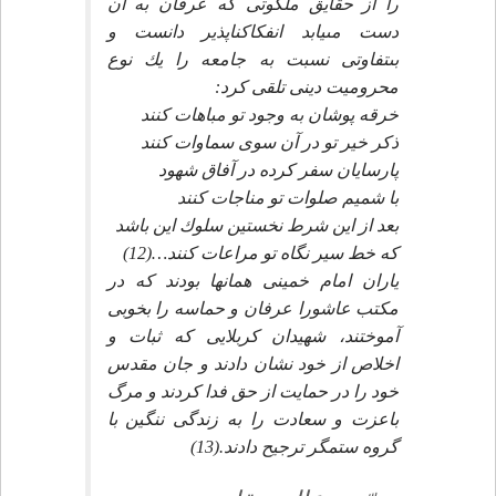
را از حقايق ملكوتى كه عرفان به آن
دست مى‏يابد انفكاك‏ناپذير دانست و
بى‏تفاوتى نسبت به جامعه را يك نوع
محروميت دينى تلقى كرد:
خرقه پوشان به وجود تو مباهات كنند
ذكر خير تو در آن سوى سماوات كنند
پارسايان سفر كرده در آفاق شهود
با شميم صلوات تو مناجات كنند
بعد از اين شرط نخستين سلوك اين باشد
كه خط سير نگاه تو مراعات كنند…(12)
ياران امام خمينى همانها بودند كه در
مكتب عاشورا عرفان و حماسه را بخوبى
آموختند، شهيدان كربلايى كه ثبات و
اخلاص از خود نشان دادند و جان مقدس
خود را در حمايت از حق فدا كردند و مرگ
باعزت و سعادت را به زندگى ننگين با
گروه ستمگر ترجيح دادند.(13)