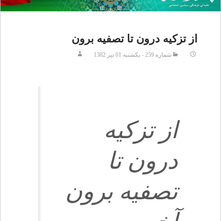
از تزكيه درون تا تصفيه برون
شماره 259 - يکشنبه 01 تير 1382
از تزكيه
درون تا
تصفيه برون‏