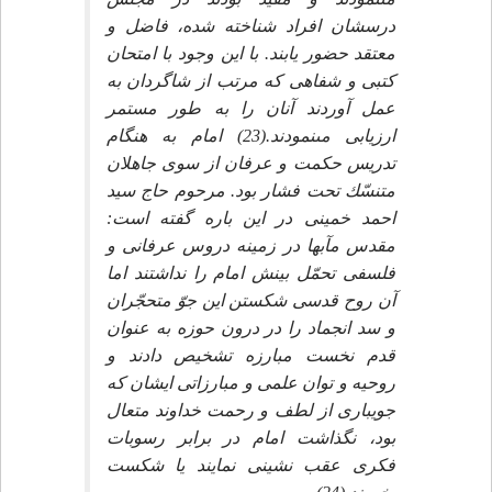
درسشان افراد شناخته شده، فاضل و
معتقد حضور يابند. با اين وجود با امتحان
كتبى و شفاهى كه مرتب از شاگردان به
عمل آوردند آنان را به طور مستمر
ارزيابى مى‏نمودند.(23) امام به هنگام
تدريس حكمت و عرفان از سوى جاهلان
متنسّك تحت فشار بود. مرحوم حاج سيد
احمد خمينى در اين باره گفته است:
مقدس مآبها در زمينه دروس عرفانى و
فلسفى تحمّل بينش امام را نداشتند اما
آن روح قدسى شكستن اين جوّ متحجّران
و سد انجماد را در درون حوزه به عنوان
قدم نخست مبارزه تشخيص دادند و
روحيه و توان علمى و مبارزاتى ايشان كه
جويبارى از لطف و رحمت خداوند متعال
بود، نگذاشت امام در برابر رسوبات
فكرى عقب نشينى نمايند يا شكست