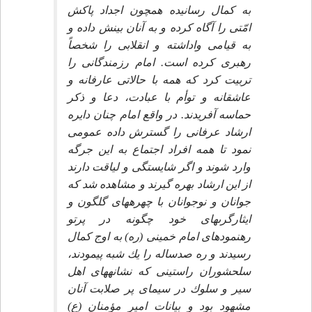
به كمال رسانيده همچون اجداد پاكش
امّتى را آگاه كرده و به آنان بينش داده و
به قيامى واداشته و انقلابى را شخصاً
رهبرى كرده است. امام رزمندگانى را
تربيت كرد كه همه با حالاتى عارفانه و
عاشقانه و توأم با عبادت، دعا و ذكر
حماسه آفريدند. در واقع امام چنان دايره
ارشاد عرفانى را گسترش داده عمومى
نمود تا همه افراد اجتماع به اين جرگه
وارد شوند و اگر شايستگى و لياقت دارند
از اين ارشاد بهره گيرند و مشاهده شد كه
جوانان و نوجوانان با چهره‏هاى گلگون و
ايثارگرى‏هاى خود چگونه در پرتو
رهنمودهاى امام خمينى (ره) به اوج كمال
رسيدند و ره صدساله را يك شبه پيمودند،
سلحشوران راستينى كه نشانه‏هاى اهل
سير و سلوك در سيماى پر صلابت آنان
مشهود بود و بيانات امير مؤمنان (ع)