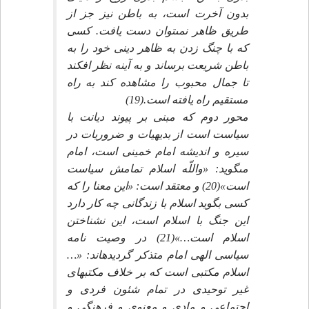
بدون آخرت است، به باطن نيز جز از
طريق ظاهر نمى‏توان دست يافت. كسى
كه با چنگ زدن به ظاهر دينى خود را به
باطن شريعت برساند و به آينه نظر افكند
تا جمال محبوب را مشاهده كند به راه
مستقيم راه يافته است.(19)
محور دوم كه مبنى بر پيوند ديانت با
سياست است از بديهيات و ضروريات در
سيره و انديشه امام خمينى است، امام
مى‏گويد: «واللّه اسلام تمامش سياست
است»(20) و معتقد است: «اين معنا را كه
كسى بگويد اسلام با زندگانى چه كار دارد
اين جنگ با اسلام است، اين نشناختن
اسلام است…»(21) در وصيت نامه
سياسى الهى امام متذكر گرديده‏اند: «…
اسلام مكتبى است كه بر خلاف مكتب‏هاى
غير توحيدى در تمام شئون فردى و
اجتماعى و مادى و معنوى و فرهنگى و