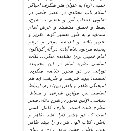
خمينى (ره) به عنوان هنر شگرف احياگر
اسلام ناب محمّدى در عصر حاضر در
تابلويى اعجاب آور و عظيم به شرح،
بسط و تعميق مى‏نشيند و عرض اندام
مى‏نمايد و به طور تفسير گونه، تقرير و
تحرير يافته و انديشه موجز و درهم
پيچيده مرحوم شاه آبادى در آثار گوناگون
امام خمينى (ره) مشاهده مى‏گردد، نكات
اساسى نظريه امام در اين مجموعه
نورانى در دو محور خلاصه مى‏گردد.
نخست: پيوند شريعت و طريقت (به هم
آميختگى ظاهر و باطن دين) دوم: ارتباط
اساسى بين موازين شرعى و مسايل
سياسى. اوّلين محور در شرح دعاى سحر
مطرح شده است: عارف كامل كسى
است كه دو چشم دارا باشد ظاهر و
باطن، كتاب الهى هر دو را ببيند ظاهر
بدون باطن، جسم بدون روح و دنياى