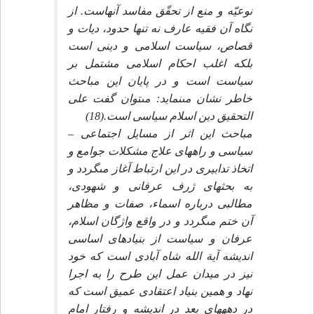
نوعيّه و منع از تحقّق مفاسد آنهاست. از
نگاه آن فقيه عارف نه تنها حدود، ديات و
قصاص، سياست اسلامى و دينى است
بلكه اغلب احكام اسلامى مشتمل بر
سياست است و در پايان اين مباحث
خاطر نشان مى‏نمايد: مى‏توان گفت على
التحقيق دين اسلام سياسى است.(18)
مباحث اين اثر از مسايل اجتماعى –
سياسى و راههاى علاج مشكلات جوامع و
اتخاذ تدابيرى در اين ارتباط آغاز مى‏گردد و
به بحث‏هاى ژرف عرفانى و شهودى،
مطالبى درباره اسماء، صفات و مظاهر
آن ختم مى‏گردد و در واقع واژگان اسلام،
عرفان و سياست از بنيادهاى اساسى
انديشه آية الله شاه آبادى است كه خود
نيز در ميدان عمل اين طرح را به اجرا
نهاد و همين بنياد اعتقادى عميق است كه
در دهه‏هاى بعد در انديشه و رفتار امام