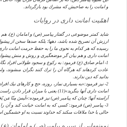
و امانت را به صاحبش كه مشرك بود بازگرداند.
اهمّيت امانت دارى در روايات‏
شايد كمتر موضوعى در گفتار پيامبر (ص) و امامان (ع)، هم چ
ارزش آن تصريح شده باشد، ده‏ها؛ بلكه صدها سخن از پيشواي
رسيده كه هر كدام به نحوى ما را به حفظ حرمت امانت دارى فر
امانت دارى و هم بيان گر موضع‏گيرى و روش و منش پيشوايان
1- امام صادق (ع) فرمود: به ركوع و سجود طولانى افراد نگاه 
بدانيد كه دين ندارند.
2- نيز فرمود:«به بسيارى نماز، روزه، حج و كارهاى نيك افرا
امانت دارى آنها بنگريد»(11) يعنى با مي
آراسته آنها؛ چنان كه پيامبر (ص) نيز فرموده:«لَيسَ مِنّا مَن يُحَقِّرُ الاَمانَةَ؛(12) كسى كه حفظ امانت را كو
3- پيامبر (ص) فرمود: كسى كه به امانت خيانت كند و آن را 
حالى با خدا ملاقات مى‏كند كه خداوند نسبت به او خشمگين است
نمونه‏هايى از سيره پيامبر(ص) و امامان (ع) 