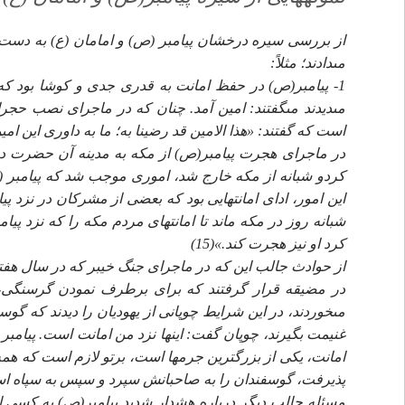
از بررسى سيره درخشان پيامبر (ص) و امامان (ع) به دست مى
مى‏دادند؛ مثلاً:
1- پيامبر(ص) در حفظ امانت به قدرى جدى و كوشا بود ك
مى‏ديدند مى‏گفتند: امين آمد. چنان كه در ماجراى نصب حج
است كه گفتند: «هذا الامين قد رضينا به؛ ما به داورى اين ام
در ماجراى هجرت پيامبر(ص) از مكه به مدينه آن حضرت د
كردو شبانه از مكه خارج شد، امورى موجب شد كه پيامبر (
اين امور، اداى امانت‏هايى بود كه بعضى از مشركان در نزد
شبانه روز در مكه ماند تا امانت‏هاى مردم مكه را كه نزد پيا
كرد او نيز هجرت كند.»(15)
از حوادث جالب اين كه در ماجراى جنگ خيبر كه در سال هفتم
در مضيقه قرار گرفتند كه براى برطرف نمودن گرسنگى،
مى‏خوردند، در اين شرايط چوپانى از يهوديان را ديدند كه گوسف
غنيمت بگيرند، چوپان گفت: اين‏ها نزد من امانت است. پيامب
امانت، يكى از بزرگ‏ترين جرم‏ها است، برتو لازم است كه همه
پذيرفت، گوسفندان را به صاحبانش سپرد و سپس به سپاه اسلام 
مسئله جالب ديگر درباره هشدار شديد پيامبر(ص) به كسى اس