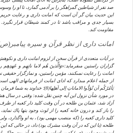
صد نفر از شياطين گمراه‏گر را بر آدمى گمارد، تا او را وسوسه 
اين حديث بيان گر آن است كه امانت دارى و رعايت حريم ا
بسيار جدى و مراقب باشد تا در كمند شيطان قرار نگيرد. چن
مقاومت كند.
امانت دارى از نظر قرآن و سيره پيامبر(ص)
امانت را رعايت نمى‏كنند، مؤمن راستين، و نمازگزار حقيقى نخ
از جمله اعلام مى‏دارد كه اداى امانت از فرمان‏هاى الهى است كه 
يَأمُرُكُم اَن تُؤدُّوا الاماناتِ اِلى اَهلِها(8)؛ خداوند به شما فرمان مى‏دهد كه امانت‏ها را به صاحبانش پرداخت كنيد.
در مورد شأن نزول اين آيه چنين نقل شده: وقتى در سال هش
آزاد شد، عثمان بن طلحه در آن وقت كليد دار كعبه از طرف م
را باز كند و درون خانه كعبه را از لوث وجود بت‏ها پاك نماي
كليد دارى كعبه را (كه منصب مهمى بود) ، به او واگذارد، ولى
طلحه (با اين كه در آن وقت مشرك بود) داد، در حالى كه اين آيه را تلاوت 
اين شيوه پيامبر (ص) كه بر اساس فرمان قرآن بود، حاكى از