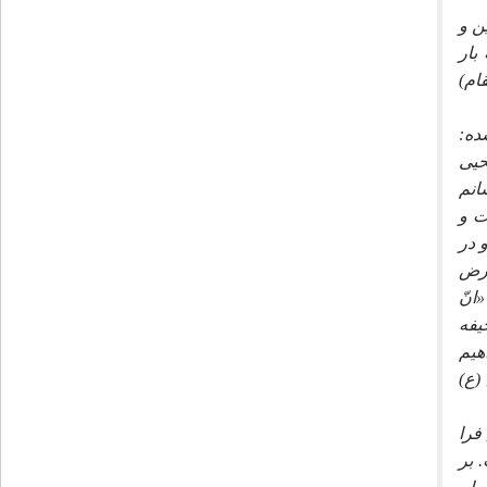
ن و
بار
ام)
ده:
حيى
انم
ت و
 در
عرض
انّ
حيفه
هيم
(ع)
فرا
 بر