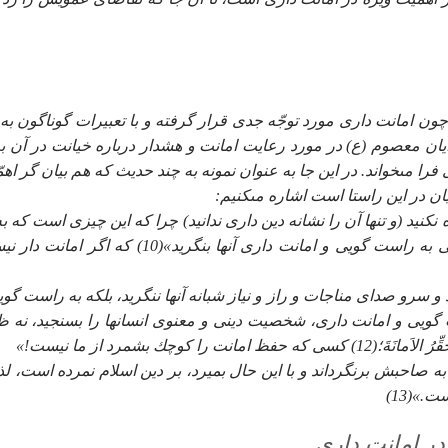
ون امانت دارى مورد توجّه جدى قرار گرفته و با تعبيرات گوناگون به 
ان معصوم (ع) در مورد رعايت امانت و هشدار درباره خيانت در آن به
ا مى‏خواند. در اين جا به عنوان نمونه به چند حديث كه هم بيان گر اهم
 در اين راستا است اشاره مى‏كنيم:
نكنيد (و تنها آن را نشانه دين دارى ندانيد) چرا كه اين چيزى است كه به
عادت كرده‏اند كه هرگاه آن را ترك كنند نگران مى‏شوند، ولى به راست گويى و امانت دارى آنها بنگريد»(10) كه ا
د و سرو صداى مناجات و راز و نياز شبانه آنها ننگريد، بلكه به راست گوي
زان قرار دادن راست گويى و امانت دارى، شخصيت دينى و معنوى انسان‏ها را بسنجيد، نه 
چك بشمرد از ما نيست!»
به صاحبش برنگرداند و با اين حال بميرد، بر دين اسلام نمرده است، لذا
.»(13)
در امانت دارى‏