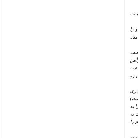
ميت
 را
مده
نصب
رأس
 سه
 رد
درى
ست)
 به
 به
 را
 به