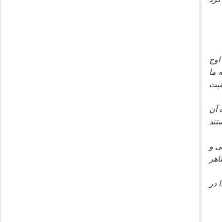
اوج
 ما
ّيت
 آن
گر امانت دار نيستند
ى و
ظاهر
 در