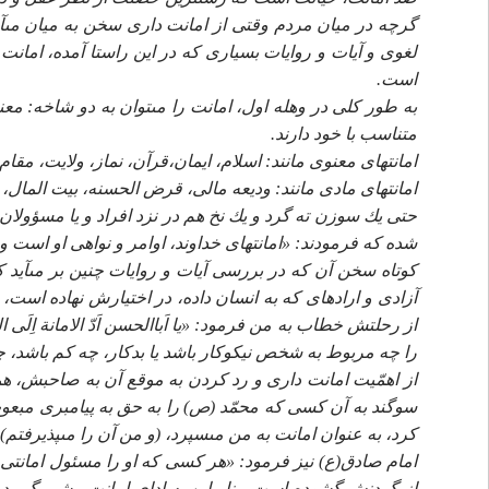
گرچه در ميان مردم وقتى از امانت دارى سخن به ميان مى‏آي
لغوى و آيات و روايات بسيارى كه در اين راستا آمده، امان
است.
به طور كلى در وهله اول، امانت را مى‏توان به دو شاخه: معن
متناسب با خود دارند.
امانت‏هاى معنوى مانند: اسلام، ايمان،قرآن، نماز، ولايت، مقا
امانت‏هاى مادى مانند: وديعه مالى، قرض الحسنه، بيت المال،
حتى يك سوزن ته گرد و يك نخ هم در نزد افراد و يا مسؤولان 
شده كه فرمودند: «امانت‏هاى خداوند، اوامر و نواهى او است و ام
كوتاه سخن آن كه در بررسى آيات و روايات چنين بر مى‏آيد 
آزادى و اراده‏اى كه به انسان داده، در اختيارش نهاده اس
از رحلتش خطاب به من فرمود: «يا اَباالحسن اَدّ الامانة اِلَى ال
را چه مربوط به شخص نيكوكار باشد يا بدكار، چه كم باشد، چ
از اهمّيت امانت دارى و رد كردن به موقع آن به صاحبش، هم
سوگند به آن كسى كه محمّد (ص) را به حق به پيامبرى مبعوث
كرد، به عنوان امانت به من مى‏سپرد، (و من آن را مى‏پذيرفتم) 
امام صادق(ع) نيز فرمود: «هر كسى كه او را مسئول امانتى كر
از گردنش گشوده است، بنابراين به اداى امانت پيشى گيريد 