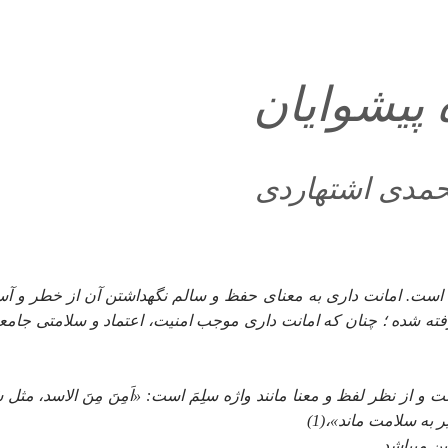
پيشوايان‏
مدى اشتهاردى‏
 است. امانت دارى به معناى حفظ و سالم نگه‏داشتن آن از خطر و آ
ته شده ؛ چنان كه امانت دارى موجب امنيت، اعتماد و سلامتى جامعه
 نظر لفظ و معنا مانند واژه سلِمَ است: «اَمِنَ مِنَ الاسد، مثل سَل
 به سلامت ماند»،(1)
 مى‏باشد.