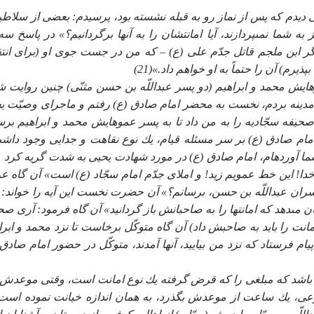
نبى ديدم كه پس از نماز رو به قبله نشسته بود، پرسيدم: بعضى از سلاطي
ه شما نمى‏پردازند، آيا امانتشان را به آنها برگردانيم؟» در پاسخ سه 
له، اگر ابن ملجم قاتل جدّم على (ع) – كه من در جست جوى او (براى انتق
رم) آن را حتماً به او خواهم داد.»(21)
هايش محمد و ابراهيم (دو پسر عبداللّه بن حسن مثنّى) چنين روايت ش
ه مدينه بردم، نخست به محضر امام صادق (ع) رفتم و ماجراى وصيّت ي
يفه سجّاديه را به من داد تا به پسر عموهايش محمد و ابراهيم برس
ا امام صادق (ع) بر سر مسئله قيام، يك نوع نقاهت و جدايى وجود داش
ما آورده‏ام، امام صادق (ع) در مورد شهادت يحيى به شدت گريه كرد و
دا! اين خط عمويم زيد! و املاى جدّم امام سجّاد (ع) است» آن گاه 
 پسران عبداللّه بن حسن، برسانم؟» آن حضرت نخست اين آيه را خواند: «
مان مى‏دهد كه امانت‏ها را به صاحبانش باز گردانيد» آن گاه فرمود: آرى ص
انت را بايد به صاحبش داد) آن گاه متوكّل برخاست تا نزد محمد و ابرا
ام فرستاد كه نزد من بياييد، آنها آمدند، متوكّل در حضور امام صادق 
ه باشد كه مبلغى را كه قرض گرفته يك نوع امانت است، وقتى موعدش 
رعى، يك ساعت از موعدش بگذرد، به همان اندازه خيانت نموده است.