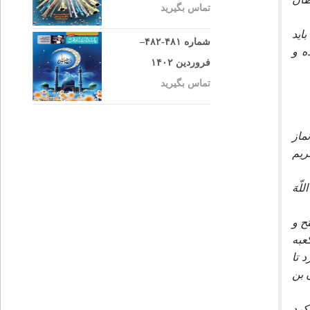
تماس بگیرید
ايد
شماره ۴۸۱-۴۸۲–
ه و
فروردین ۱۴۰۲
تماس بگیرید
 مؤمنان و نماز
.(7) يعنى آنهايى كه حريم
لّهَ
ح و
عبه
 تا
 بن
كرد