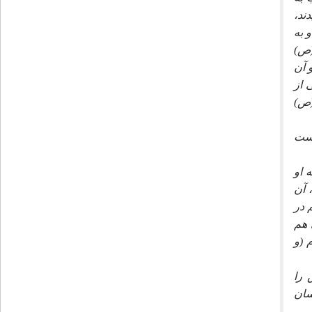
ند،
 به
(ص)
 آن
 از
(ص)
است
 او
 آن
 در
 هم
 (و
 را
سان