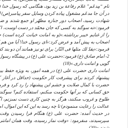
نام “مِدعَم” غلام رفاعة بن زيد بود، هنگامى كه رسول خدا 
در آن جا مدعَم مشغول پياده كردن وسايل سفر پيامبر(ص) از 
شهادت رسيد، اصحاب دور جنازه مطهّر او جمع شدند و ضمن 
فرمود:«نه سوگند به كسى كه جان محمّد در دست اوست، اكنون
را از غنايم خيبر برداشته.»(و به امانت خيانت كرده است) 
اصحاب به پيش آمد و عرض كرد:«اى رسول خدا! آيا من هم كه 
فرمود:«يقدّ لك مثلها فى النّار؛ براى تو نيز همانند آن دو بند 
2- امام صادق (ع) فرمود:«حضرت على (ع) در پيشگاه رسول
گويى و امانت دارى.»(18)
امانت دارى حضرت على (ع) در همه امور، به ويژه حفظ بيت ا
پيشنهاد كردند براى پيشرفت كار حكومت (حداقل در آغاز كا
حضرت با كمال صلابت و خشم اين پيشنهاد را رد كرد و فرمود
حق كسانى كه بر آنها حكومت مى‏كنم، استفاده كنم؟ سوگند 
طلوع و غروب مى‏كنند، هرگز به چنين كارى دست نمى‏زنم، اگ
عدالت را رعايت مى‏نمودم) تا چه رسد به اين كه اين اموال، امو
در حديث آمده: حضرت على (ع) هنگام فرا رسيدن وقت نم
مى‏پرسيدند، مى‏فرمود: «وقت نماز رسيده، وقت همان امانت
شدند.»(20)