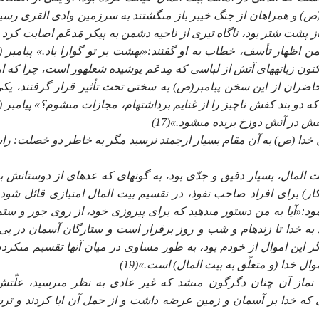
(ص) و همراهان از جنگ خيبر باز مى‏گشتند به سرزمين وادى القرى رسيد
پشت شتر بود، ناگاه تيرى از ناحيه دشمن به پيكر مَدعَم اصابت كرد و
اظهار تأسف، خطاب به او گفتند:«بهشت بر تو گوارا باد.» پيامبر 
 زبانه‏هاى آتش از لباسى كه مِدعَم پوشيده شعله‏ور است، چرا كه او
حاضران از اين سخن پيامبر(ص) به سختى تحت تأثير قرار گرفتند، يكى
دو بند كفش ناچيز را از غنايم برداشته‏ام، مجازات مى‏شوم؟» پيامبر 
كفش در آتش دوزخ بريده مى‏شود.»(17)
 خدا (ص) به آن مقام بسيار ارجمند نرسيد مگر به خاطر دو خصلت: ر
لمال، بسيار دقيق و جدّى بود، به گونه‏اى كه عده‏اى از دوستانش به
ر) براى افراد صاحب نفوذ، در تقسيم بيت المال امتيازى قائل شود،
:«آيا به من دستور مى‏دهيد كه براى پيروزى خود، از روى جور و ستم
به خدا تا زنده‏ام و شب و روز برقرار است و ستارگان آسمان در پى
ر اين اموال از خودم بود، به طور مساوى در ميان آنها تقسيم مى‏كردم
ال خدا (و متعلّق به بيت المال) است.»(19)
از آن چنان دگرگون مى‏شد كه غير عادى به نظر مى‏رسيد، علّتش
ى كه خدا بر آسمان و زمين عرضه داشت و از حمل آن ابا كردند و تر