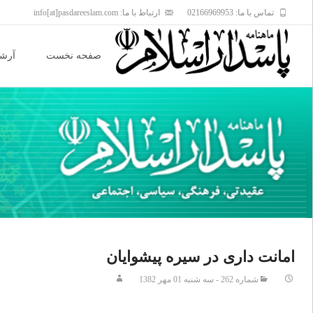
تماس با ما: 02166969953
ارتباط با ما: info[at]pasdareeslam.com
Skip
to
صفحه نخست
آرشی
content
امانت دارى در سيره پيشوايان
شماره 262 - سه شنبه 01 مهر 1382