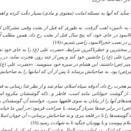
‏آيد كه آنها به مسئله امانت (معنوى و مادى) بسيار دقّت كرده و اه
ه به «امين» لقب گرفت، به طورى كه قبل از بعثت وقتى مشركان او
رالاسود در جاى خود، كه پنج سال قبل از بعثت رخ داد، همين مطلب آ
ين در نصب حجرالاسود، راضى شديم.»(14)
ر سخت‏ترين و خطرناك‏ترين شرايط، حضرت على (ع) را به جاى خود 
ص) على (ع) را جانشين خود كند و پس از چند روز، هجرت نمايد، در 
 پيامبر (ص) داشتند، ابن هشام در سيره خود مى‏نويسد: «حضرت على (ع)
مبر(ص) بود، به صاحبانش برساند تا پس از آن كه امانت‏ها را به صاحبانش
 هجرت رخ داد، آذوقه سپاه اسلام، تمام شد و از نظر غذا رسانى به ق
 از گوشت حيواناتى مانند اسب، قاطر و…(كه گوشتشان مكروه ا
ندهاى آنها را از بيابان به سوى قلعه‏ها مى‏برد، خواستند آن گوسفندان را
ر (ص) در برابر صدها سرباز گرسنه، با صراحت فرمود:«در آيين ما خيانت
 گوسفندها را تا در قلعه ببرى و به صاحبانش برسانى.» آن چوپان اسلام
پيوست و با يهوديان جنگيد تا به شهادت رسيد.(16)
ت كه اندكى در امانت بيت المال خيانت كرده بود، او يكى از اصحاب