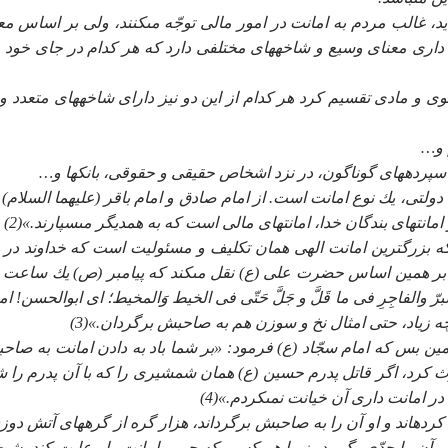
د، غالب مردم به امانت در امور مالى توجّه مى‏كنند، ولى بر اساس مع
ت دارى معناى وسيع و شاخه‏هاى مختلفى دارد كه هر كدام در جاى خود 
وى و مادى تقسيم كرد هر كدام از اين دو نيز داراى شاخه‏هاى متعدد و آ
م و…
 سپرده‏هاى گوناگون، در نزد اشخاص حقيقى و حقوقى، بانك‏ها و…
دولتى، يك نوع امانت است. از امام صادق و امام باقر (عليهما السلام) 
انت‏هاى بندگان خدا، امانت‏هاى مالى است كه به همديگر مى‏سپارند.»(2)
كه بزرگ‏ترين امانت الهى همان تكليف و مسئوليت است كه خداوند در پ
ت، بر همين اساس حضرت على (ع) نقل مى‏كند كه پيامبر (ص) يك ساعت 
برّ والفاجِرِ فى ما قَلَّ و جَلَّ حَتّى فى الخيط وَالمخيط؛ اى ابوالحسن! ا
ه زياد، حتى امثال نخ و سوزن هم به صاحبش برگردان.»(3)
ين بس كه امام سجّاد (ع) فرمود: «بر شما باد به دادن امانت به صاح
 كرد، اگر قاتل پدرم حسين (ع) همان شمشيرى را كه با آن پدرم را ش
در امانت دارى آن خيانت نمى‏كردم.»(4)
ده‏اند و او آن را به صاحبش برگرداند، هزار گره از گره‏هاى آتش دوزخ
و آن را جدّى بگيريد، زيرا هر كسى كه حريم امانت را رعايت كند، شي