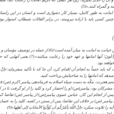
و گمراه كنند.»(5)
مانت به طور كامل، بسيار كار دشوارى است و انسان در اين راستا ب
ين كسى بايد با اراده نيرومند، در برابر القائات شيطان، استوار بود
در آيات متعددى از قرآن سخن از لزوم امانت دارى و نكوهش خيانت به امانت به ميان آمده است؛(6) از جمله در توصيف
گزاران راستين مى‏فرمايد:«وَالَّذينَ هُم لاما ناتِهِم و عَهدِهِم راعُونَ؛ آنها امانت‏ها و عهد خود را رعايت مى‏كنند»
واهند بود.
بايد حتماً به انجام آن اقدام كرد، آن جا كه با تأكيد مى‏فرمايد:«اِنَّ ال
تم هجرت، مكّه به دست سپاه اسلام به فرماندهى پيامبر اكرم (ص) فت
شركان بود، پيامبر(ص) او را احضار كرد و كليد را از او گرفت تا در ك
د، پس از انجام اين كار، عباس عموى پيامبر(ص) از پيامبر (ص) تقاضا كرد
 پيامبر (ص) بر خلاف اين تقاضا، پس از بستن در كعبه، كليد را به عثمان
مى‏كرد:«اِنَّ اللّهَ يَأمُرُكُم اَن تُؤَدُّوا الاَماناتِ اِلى اَهلِها»(9)
 اهمّيت ويژه در امانت دارى است، تا آن جا كه تقاضاى عمويش را رد 