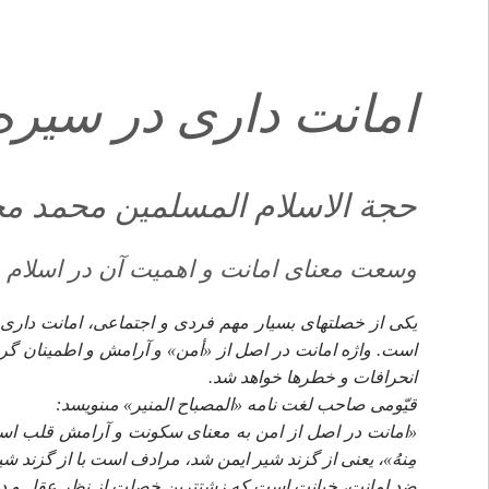
امانت دارى در سيره 
حجة الاسلام المسلمين محمد مح
وسعت معناى امانت و اهميت آن در اسلام
يكى از خصلت‏هاى بسيار مهم فردى و اجتماعى، امانت دارى
است. واژه امانت در اصل از «أمن» و آرامش و اطمينان گرف
انحرافات و خطرها خواهد شد.
قيّومى صاحب لغت نامه «المصباح المنير» مى‏نويسد:
«امانت در اصل از امن به معناى سكونت و آرامش قلب است و از
مِنهُ»، يعنى از گزند شير ايمن شد، مرادف است با از گزند شير
ضد امانت، خيانت است كه زشت‏ترين خصلت از نظر عقل و دين