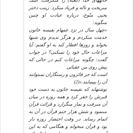
خانه‏هاى خدا (كعبه) را مى‏گرفت، اشك
مى‏ريخت و ناله و فرياد مى‏كرد. زينب دختر
يحيى متّوج، درباره عبادت او چنين
مى‏گويد:
«چهل سال در نزد عمه‏ام نفيسه خاتون
خدمت مى‏كردم و هرگز نديدم وى شب‏ها
بخوابد و روزها افطار كند به او گفتم: آيا
مراعات حال خود را نمى‏كنى؟ در جواب
گفت: چگونه مراعات كنم در حالى كه
پيش روى من عقباتى
است كه جز فائزون و رستگاران نمى‏توانند
آن را بپيمايند.»(2)
نوشته‏اند كه نفيسه خاتون به دست خود
قبرش را حفر كرد و همه روزه در ميان
آن مى‏رفت و نماز مى‏گزارد و قرائت قرآن
مى‏نمود و شش هزار ختم قرآن در آن به
اتمام رساند. در وقت احتضار روزه دار
بود و قرآن مى‏خواند و هنگامى كه به اين