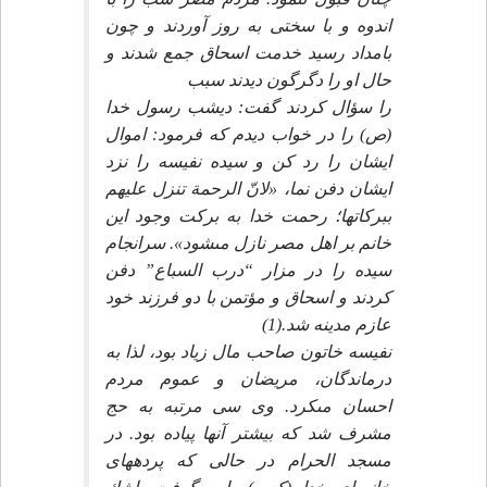
اندوه و با سختى به روز آوردند و چون
بامداد رسيد خدمت اسحاق جمع شدند و
حال او را دگرگون ديدند سبب
را سؤال كردند گفت: ديشب رسول خدا
(ص) را در خواب ديدم كه فرمود: اموال
ايشان را رد كن و سيده نفيسه را نزد
ايشان دفن نما، «لانّ الرحمة تنزل عليهم
ببركاتها؛ رحمت خدا به بركت وجود اين
خانم بر اهل مصر نازل مى‏شود». سرانجام
سيده را در مزار “درب السباع” دفن
كردند و اسحاق و مؤتمن با دو فرزند خود
عازم مدينه شد.(1)
نفيسه خاتون صاحب مال زياد بود، لذا به
درماندگان، مريضان و عموم مردم
احسان مى‏كرد. وى سى مرتبه به حج
مشرف شد كه بيشتر آنها پياده بود. در
مسجد الحرام در حالى كه پرده‏هاى