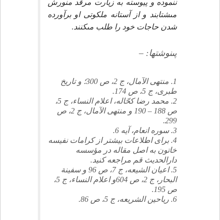
ننموده و پيوسته به زيارت مرقد منورش
مى‏شتابند و از آستانه ملكوتى او برآورده
شدن حاجات خود را طلب مى‏كنند.
پى‏نوشت‏ها: –
1. منتهى الآمال، ج 2، ص 300؛ و تاريخ
طبرى، ج 5، ص 174.
2. محمد رضا كحّاله، اعلام النساء، ج 5،
ص 188 – 190 و منتهى الآمال، ج 2، ص
299.
3. سوره انعام، آيه 6.
4. براى اطلاعات بيشتر از كرامات نفيسه
خاتون به اصل مقاله در مؤسسه
دارالحديث قم مراجعه كنيد.
5. اعيان الشيعه، ج 7، ص 96 و سفينة
البحار، ج 2، ص 604و اعلام النساء، ج 5،
ص 195.
6. رياحين الشريعه، ج 5، ص 86.