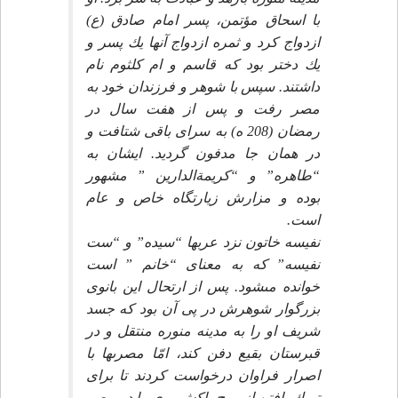
با اسحاق مؤتمن، پسر امام صادق (ع)
ازدواج كرد و ثمره ازدواج آنها يك پسر و
يك دختر بود كه قاسم و ام كلثوم نام
داشتند. سپس با شوهر و فرزندان خود به
مصر رفت و پس از هفت سال در
رمضان (208 ه) به سراى باقى شتافت و
در همان جا مدفون گرديد. ايشان به
“طاهره” و “كريمةالدارين ” مشهور
بوده و مزارش زيارتگاه خاص و عام
است.
نفيسه خاتون نزد عرب‏ها “سيده” و “ست
نفيسه” كه به معناى “خانم ” است
خوانده مى‏شود. پس از ارتحال اين بانوى
بزرگوار شوهرش در پى آن بود كه جسد
شريف او را به مدينه منوره منتقل و در
قبرستان بقيع دفن كند، امّا مصرى‏ها با
اصرار فراوان درخواست كردند تا براى
تبرك يافتن از روح پاكش، وى را در مصر