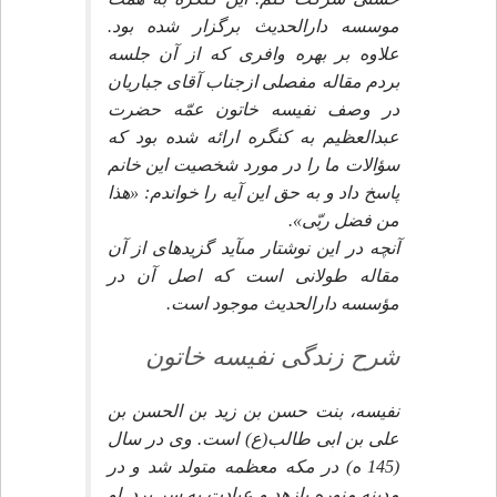
موسسه دارالحديث برگزار شده بود.
علاوه بر بهره وافرى كه از آن جلسه
بردم مقاله مفصلى ازجناب آقاى جباريان
در وصف نفيسه خاتون عمّه حضرت
عبدالعظيم به كنگره ارائه شده بود كه
سؤالات ما را در مورد شخصيت اين خانم
پاسخ داد و به حق اين آيه را خواندم: «هذا
من فضل ربّى».
آنچه در اين نوشتار مى‏آيد گزيده‏اى از آن
مقاله طولانى است كه اصل آن در
مؤسسه دارالحديث موجود است.
شرح زندگى نفيسه خاتون‏
نفيسه، بنت حسن بن زيد بن الحسن بن
على بن ابى طالب(ع) است. وى در سال
(145 ه) در مكه معظمه متولد شد و در
مدينه منوره بازهد و عبادت به سر برد. او