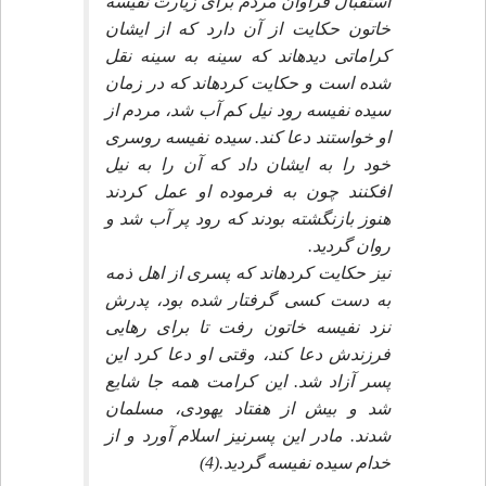
استقبال فراوان مردم براى زيارت نفيسه
خاتون حكايت از آن دارد كه از ايشان
كراماتى ديده‏اند كه سينه به سينه نقل
شده است و حكايت كرده‏اند كه در زمان
سيده نفيسه رود نيل كم آب شد، مردم از
او خواستند دعا كند. سيده نفيسه روسرى
خود را به ايشان داد كه آن را به نيل
افكنند چون به فرموده او عمل كردند
هنوز بازنگشته بودند كه رود پر آب شد و
روان گرديد.
نيز حكايت كرده‏اند كه پسرى از اهل ذمه
به دست كسى گرفتار شده بود، پدرش
نزد نفيسه خاتون رفت تا براى رهايى
فرزندش دعا كند، وقتى او دعا كرد اين
پسر آزاد شد. اين كرامت همه جا شايع
شد و بيش از هفتاد يهودى، مسلمان
شدند. مادر اين پسرنيز اسلام آورد و از
خدام سيده نفيسه گرديد.(4)