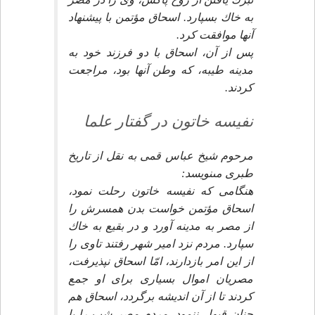
به خاك بسپارد. اسحاق مؤتمن با پيشنهاد
آنها موافقت كرد.
پس از آن، اسحاق با دو فرزند خود به
مدينه طيبه، كه وطن آنها بود، مراجعت
كردند.
نفيسه خاتون در گفتار علما
مرحوم شيخ عباس قمى به نقل از تاريخ
طبرى مى‏نويسد:
هنگامى كه نفيسه خاتون رحلت نمود،
اسحاق مؤتمن خواست بدن همسرش را
از مصر به مدينه آورد و در بقيع به خاك
سپارد. مردم نزد امير شهر رفتند تاوى را
از اين امر بازدارند، امّا اسحاق نپذيرفت،
مصريان اموال بسيارى براى او جمع
كردند تا از آن انديشه برگردد، اسحاق هم
چنان قبول ننمود. مردم مصر شب را با