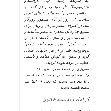
آيه شريفه رسيد: «لهم دارالسلام
عندربهم»(3) دار دنيا را وداع گفت و
سرتاسر مصر را به ماتم كده‏اى تبديل
ساخت. آن روز از ايام مشهور روزگار
شد، از اطراف مصر مردان و زنان براى
تشييع جنازه آن مخدره به مصر مى‏آمدند و
دسته دسته بر وى نماز مى‏گذاشتند. در آن
شب به احترام اين سيده جليله، شمع‏ها
برافروخته شد و از هر خانه‏اى صداى
گريه و شيون به گوش مى‏آمد و تأسفى
عظيم بر مردم هويدا گرديد.
مقريزى در خطط مصر مى‏نويسد:
چند موضع است در مصر كه به اجابت
دعا معروف است كه يكى از آنها قبر
سيده نفيسه است.
كرامات نفيسه خاتون‏