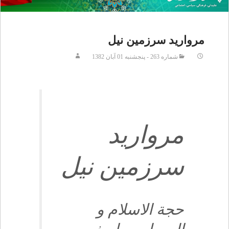
مرواريد سرزمين نيل‏
شماره 263 - پنجشنبه 01 آبان 1382
مرواريد
سرزمين نيل‏
حجة الاسلام و