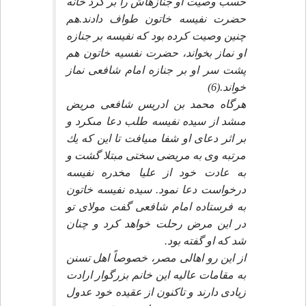
حسب وصيت او جنازه‏اش را بر گرد خانه
حضرت نفيسه خاتون طواف دادند.هم
چنين وصيت كرده بود كه نفيسه بر جنازه
او نماز بخواند، حضرت نفسيه خاتون هم
پشت سر او بر جنازه امام شافعى نماز
خواند.(6)
هرگاه محمد بن ادريس شافعى مريض
مى‏شد از سيده نفيسه طلب دعا مى‏كرد و
بر اثر دعاى او شفا مى‏يافت تا اين كه يك
مرتبه وى به مريضى سختى مبتلا گشت و
به عادت خود از عليا مخدره نفيسه
درخواست دعا نمود. سيده نفيسه خاتون
به فرستاده امام شافعى گفت مولاى تو
در اين مرض رحلت خواهد كرد و چنان
شد كه او گفته بود.
از اين رو اهالى مصر، خصوصاً اهل تسنن
به مقامات عاليه اين خانم بزرگوار ارادت
زيادى دارند و تاكنون از عقيده خود عدول