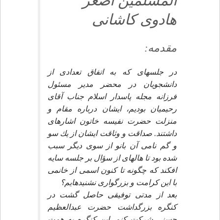
المسلمين اصغر
هادوى كاشانى‏
مقدمه:
در جلسه‏اى كه به اتفاق تعدادى از
دانشجويان در محضر مدير مسئول
فرزانه مجله پاسدار اسلام جناب آقاى
رحيميان بوديم، ايشان درباره مقام و
منزلت حضرت نفيسه خاتون اشاره‏اى
داشتند. صداقت و وثاقت ايشان از يك سو
و گم نامى آن بانو از سوى ديگر سبب
شده بود تا هاله‏اى از سؤال بر جلسه سايه
افكند كه چگونه تا كنون اسمى از خانمى
با اين كرامت و بزرگوارى نشنيده‏ايم؟
بعد از مدتى توفيقى حاصل گشت در
كنگره بزرگداشت حضرت عبدالعظيم
حسنى شركت كنم. اين كنگره به همت