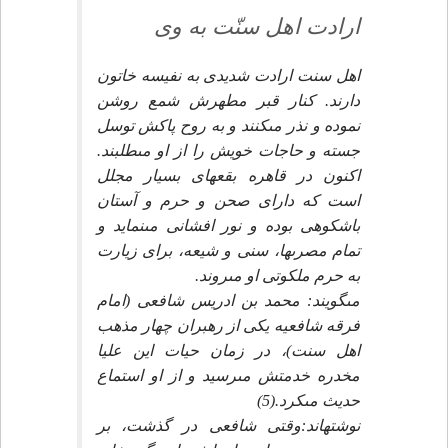
ارادت اهل سنّت به وى
اهل سنت ارادت شديدى به نفيسه خاتون
دارند. كنار قبر مطهرش شمع روشن
نموده و نذر مى‏كنند و به روح پاكش توسل
جسته و حاجات خويش را از او مى‏طلبند.
اكنون در قاهره بقعه‏اى بسيار مجلل
است كه داراى صحن و حرم و آستان
باشكوهى بوده و نور افشانى مى‏نمايد و
تمام مصرى‏ها، سنى و شيعه، براى زيارت
به حرم ملكوتى او مى‏روند.
مى‏گويند: محمد بن ادريس شافعى (امام
فرقه شافعيه يكى از رهبران چهار مذهب
اهل سنت)، در زمان حيات اين عليا
مخدره خدمتش مى‏رسيد و از او استماع
حديث مى‏كرد.(5)
نوشته‏اند:وقتى شافعى در گذشت، بر