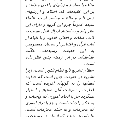
منافع يا مفاسد و زيانهاى واقعى مى‏دانند و
بر اين عقيده‏اند كه: احكام و ارزشهاى
دينى تابع مصالح و مفاسد است. علماء
شيعه عموماً جزو اين گروه و داراى اين
نظريه‏اند و به استناد ادراك عقل نسبت به
ذات، صفات و افعال خداوند و با الهام از
آيات قرآن و اقتباس از سخنان معصومين
به اين حقيقت رسيده‏اند. علاّمه
طباطبائى در اين زمينه چنين نظر داده
است:
«نظام تشريع تابع نظام تكوين است، زيرا
تشريع در حقيقت چنين است كه خداوند
انسانها را به گونه‏اى آفريده است كه
فطرت و سرشت آنان صحيح و استوار
نمى‏گردد جز با انجام امورى كه واجبات و
به حكم واجبات است و جز با ترك امورى
كه محرمات و به حكم محرّمات است.
بنابراين هر چيزى كه انسان در رسيدن به