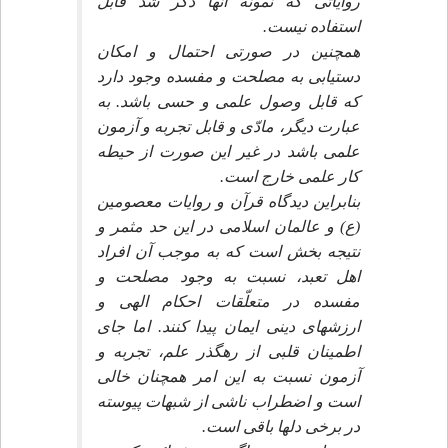
رواياتى كه نمونه آنها ذكر شد قابل
استفاده نيست.
همچنين در صورتى احتمال و امكان
دستيابى به مصلحت و مفسده وجود دارد
كه قابل وصول علمى و حسى باشد. به
عبارت ديگر، مادّى و قابل تجربه و آزمون
علمى باشد در غير اين صورت از حيطه
كار علمى خارج است.
بنابراين ديدگاه قرآن و روايات معصومين
(ع) و عالمان اسلامى در اين حد مثمر و
نتيجه بخش است كه به موجب آن افراد
اهل تعبد، نسبت به وجود مصلحت و
مفسده در متعلّقات احكام الهى و
ارزشهاى دينى ايمان پيدا كنند. اما جاى
اطمينان قلبى از رهگذر علم، تجربه و
آزمون نسبت به اين امر همچنان خالى
است و اضطراب ناشى از شبهات پيوسته
در برخى دلها باقى است.