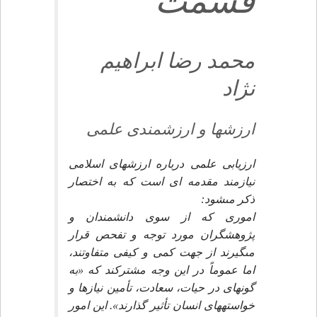
قسمت‏
محمد رضا ابراهيم
نژاد
ارزشها و ارزشمندى علمى‏
ارزيابى علمى درباره ارزشهاى اسلامى
نيازمند مقدمه اى است كه به اختصار
ذكر مى‏شود:
امورى كه از سوى دانشمندان و
پژوهشگران مورد توجه و تفحص قرار
مى‏گيرند از جهت كمى و كيفى متفاوتند،
اما عموماً در اين وجه مشتركند كه «به
گونه‏اى در حيات، سعادت، تأمين نيازها و
خواسته‏هاى انسان تأثير گذارند». اين امور