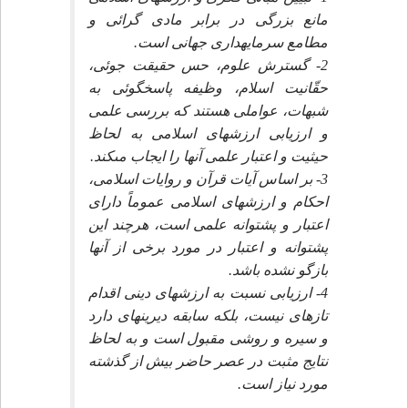
مانع بزرگى در برابر مادى گرائى و
مطامع سرمايه‏دارى جهانى است.
2- گسترش علوم، حس حقيقت جوئى،
حقّانيت اسلام، وظيفه پاسخگوئى به
شبهات، عواملى هستند كه بررسى علمى
و ارزيابى ارزشهاى اسلامى به لحاظ
حيثيت و اعتبار علمى آنها را ايجاب مى‏كند.
3- بر اساس آيات قرآن و روايات اسلامى،
احكام و ارزشهاى اسلامى عموماً داراى
اعتبار و پشتوانه علمى است، هرچند اين
پشتوانه و اعتبار در مورد برخى از آنها
بازگو نشده باشد.
4- ارزيابى نسبت به ارزشهاى دينى اقدام
تازه‏اى نيست، بلكه سابقه ديرينه‏اى دارد
و سيره و روشى مقبول است و به لحاظ
نتايج مثبت در عصر حاضر بيش از گذشته
مورد نياز است.