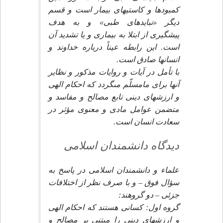
كمبودها و كاستيهاى بيمار است و قسم
ديگر «نبايدهاى طبى» و به هدف
پيشگيرى از ابتلا به بيمارى و يا تشديد آن
است. اين رابطه عيناً درباره خداوند و
انسانها صادق است.
با تأمل در آيات و روايات مذكور و نظاير
آنها براى مامسلّم مى‏گردد كه احكام الهى
و ارزشهاى دينى تابع مصالح و مفاسد و
متضمن عوامل مادى و معنوى مؤثر در
سعادت انسان است.
ديدگاه دانشمندان اسلامى‏
علماء و دانشمندان اسلامى در پاسخ به
سؤال فوق – و با صرف نظر از اختلافات
جزئى – دو گروهند:
گروه اول: كسانى هستند كه احكام الهى
و ارزشهاى دينى را مبتنى بر مصالح و