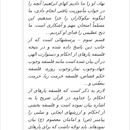
نهاد، او را ندا داديم كه‏اى ابراهيم! آنچه را
در خواب مأموريت يافتى انجام دادى، ما
اينگونه نيكوكاران را جزا مى‏دهيم. اين
مسلماً امتحان مهم و آشكارى است. ما
ذبح عظيمى را فداى او كرديم…
قسم سوم – پرسشهائى است كه از
جانب دين پاسخ داده شده و در نتيجه
فلسفه پاره‏اى از احكام و دستوارت الهى
در آن بيان شده است مانند فلسفه وجوب
جهاد،وجوب نماز،وجوب روزه، فلسفه
حكم قصاص، فلسفه حرمت ربا، حرمت
بى‏عفّتى و…
لازم به ذكر است كه فلسفه پاره‏اى از
احكام را خداوند در قرآن صريح يا به
اشاره بيان نموده است و فلسفه بخشى
از احكام و ارزشهاى ايجابى و سلبى را
پيامبر (ص) و امامان معصوم (ع) بيان
نموده‏اند. بايد توجّه داشت كه براى پاره‏اى