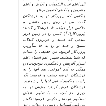
انّى اعلم غيب السّموات و الأرض و اعلم
ماتبدون و ما كنتم تكتمون.»(16)
هنگامى كه پروردگار تو به فرشتگان
گفت: من در روى زمين جانشين و
حاكمى قرار خواهم داد. فرشتگان گفتند:
(پروردگارا) آيا كسى را در زمين قرار
مى‏دهى كه فساد و خونريزى كند؟ما
تسبيح و حمد تو را به جا مى‏آوريم،
پروردگار فرمود: من حقايقى را مى‏دانم
كه شما نمى‏دانيد. سپس علم اسماء (علم
اسرار آفرينش و نامگذارى موجودات) را
همگى به آدم آموخت. بعد آنها را به
فرشتگان عرضه داشت و فرمود: اگر
راست مى‏گوييد اسامى اينها را بر شماريد،
فرشتگان عرض كردند: منزهى تو! ما
چيزى جز آنچه به ما تعليم داده‏اى
نمى‏دانيم، تو دانا و حكيمى. فرمود: نگفتم
من غيب آسمانها و زمين را مى‏دانم و نيز