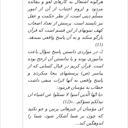
هرگونه اشتغال به كارهاى لغو و بى‏فائده
مردود و لزوم اجتناب از آن از امور
مسلّم دينى است، از نظر حكمت و عقل
نيز ناپسند است. پرسش از تعداد اصحاب
كهف نمونه‏اى از اين قسم است كه قرآن
بازگو مى‏كند و به آن پاسخ واقعى نمى‏دهد.
(11)
2- در مواردى دانستن پاسخ سؤال باعث
بدآموزى بوده و يا ندانستن آن ارجح بوده
است. قرآن كريم در قبال كسانى كه از
پيامبر (ص) پرسشهاى بى‏جا مى‏كردند و
پاسخ واقعى به آنها اثرات منفى داشت
خطاب به مؤمنان فرمود:
«يا ايّها الّذين آمنوا لا تسئلوا عن اشياء ان
تبدلكم تسؤكم…»(12)
اى مؤمنان از چيزهائى پرس و جو نكنيد
كه چون بر شما آشكار شود، شما را
اندوهگين كند…