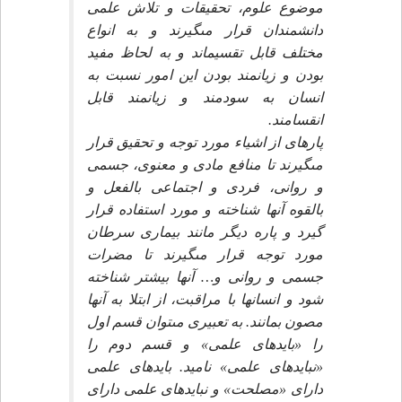
موضوع علوم، تحقيقات و تلاش علمى
دانشمندان قرار مى‏گيرند و به انواع
مختلف قابل تقسيم‏اند و به لحاظ مفيد
بودن و زيانمند بودن اين امور نسبت به
انسان به سودمند و زيانمند قابل
انقسامند.
پاره‏اى از اشياء مورد توجه و تحقيق قرار
مى‏گيرند تا منافع مادى و معنوى، جسمى
و روانى، فردى و اجتماعى بالفعل و
بالقوه آنها شناخته و مورد استفاده قرار
گيرد و پاره ديگر مانند بيمارى سرطان
مورد توجه قرار مى‏گيرند تا مضرات
جسمى و روانى و… آنها بيشتر شناخته
شود و انسان‏ها با مراقبت، از ابتلا به آنها
مصون بمانند. به تعبيرى مى‏توان قسم اول
را «بايدهاى علمى» و قسم دوم را
«نبايدهاى علمى» ناميد. بايدهاى علمى
داراى «مصلحت» و نبايدهاى علمى داراى