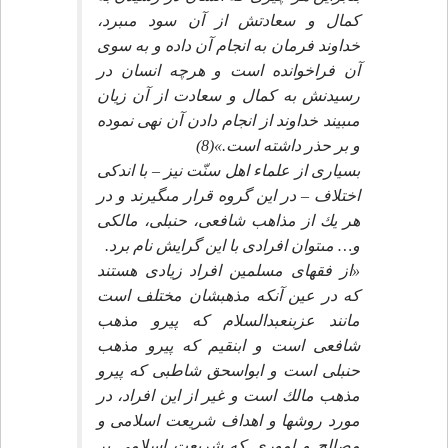
كمال و سعادتش از آن سود مى‏برد،
خداوند فرمان به انجام آن داده و به سوى
آن فراخوانده است و هرچه انسان در
رسيدنش به كمال و سعادت از آن زيان
مى‏بيند خداوند از انجام دادن آن نهى نموده
و بر حذر داشته است.»(8)
بسيارى از علماء اهل سنّت نيز – با اندكى
اختلاف – در اين گروه قرار مى‏گيرند و در
هر يك از مذاهب شافعى، حنبلى، مالكى
و… مى‏توان افرادى با اين گرايش نام برد.
«از فقهاى مسلمين افراد زيادى هستند
كه در عين آنكه مذهبشان مختلف است
مانند عزبن‏عبدالسلام كه پيرو مذهب
شافعى است و ابن‏قيم كه پيرو مذهب
حنبلى است و ابواسحق شاطبى كه پيرو
مذهب مالك است و غير از اين افراد، در
مورد روشها و اهداف شريعت اسلامى و
مصالح و امورى كه شريعت اسلامى بر