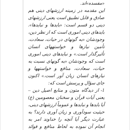
«مفسده»اند.
اين مقدمه در زمينه ارزشهاى دينى هم
صادق و قابل تطبيق است يعنى ارزشهاى
دينى دو قسم است: «بايدها و نبايدها».
بايدهاى دينى امورى است كه از نظر دين،
وجودشان «به گونه‏اى در حيات، سعادت،
تأمين نيازها و خواسته‏هاى انسان
تأثيرگذار است.» و نبايدهاى دينى امورى
است كه وجودشان «به گونه‏اى نسبت به
حيات، سعادت، منافع و خواسته‏ها و
نيازهاى انسان زيان آور است.» اكنون
جاى سؤال و پرسش است كه:
1- از ديدگاه متون و منابع اصيل دين –
يعنى آيات قرآن و سخنان معصومين (ع)
آيا بايدها و نبايدها و عموماً ارزشهاى دينى،
حيثيت سودآورى و زيان آورى دارند؟ به
عبارت ديگر آيا آنچه را خداوند امر به
انجام آن نموده به لحاظ منافع و فوائد