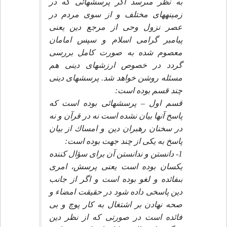
به نظر مى‏رسد اگر پرسشهائى كه در
زمينه‏هاى مختلف و از سوى مردم در
عصر نزول وحى از مرجع دين يعنى
پيامبر گرامى اسلام و سپس امامان
معصوم شده به صورت كامل بررسى
گردد در خصوص ارزشهاى دينى هم
مسئله روشن خواهد شد. پرسشهاى دينى
چند قسم بوده است:
قسم اول – پرسشهائى بوده است كه
پاسخ آنها بيان نشده است نه در قرآن و نه
در سخنان رهبران دين و امساك از بيان
پاسخ به يكى از چند جهت بوده است:
1- دانستن و ندانستن آن براى سؤال كننده
يكسان بوده است يعنى پرسش، امرى
بى‏فائده و لغو بوده است و اگر از جانب
دين پاسخى داده شود در حقيقت امضاء و
صحه نهادن بر اشتغال به كار پوچ و بى
فائده است در صورتى كه از نظر دين