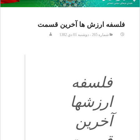
فلسفه ارزش ها آخرين قسمت
شماره 265 - دوشنبه 01 دي 1382
فلسفه
ارزشها
آخرين