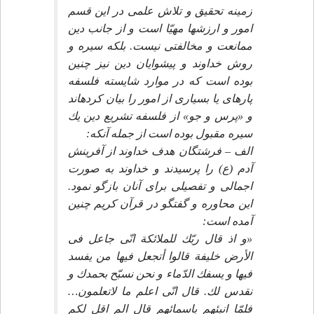
زمينه تحقيق و تلاش علمى در اين قسم
امور و ارزشها مهيّا است و از جانب دين
ممانعت و مخالفتى نيست. بلكه سيره و
روش خداوند و پيشوايان دين نيز چنين
بوده است كه در موارد شايسته فلسفه
پاره‏اى يا بسيارى از امور را بيان كرده‏اند
و «پرس و جو» از فلسفه تشريع دين يك
سيره مقبول بوده است از جمله آنكه:
الف – فرشتگان هدف خداوند از آفرينش
آدم (ع) را پرسيدند و خداوند به صورت
اجمالى و تفصيلى براى آنان بازگو نمود.
اين محاوره و گفتگو در قرآن كريم چنين
آمده است:
«و اذ قال ربّك للملائكة انّى جاعل فى
الأرض خليفة قالوا أتجعل فيها من يفسد
فيها و يسفك الدّماء و نحن نسبّح بحمدك و
نقدس لك. قال انّى اعلم ما لاتعلمون…
فلمّا انبئهم باسمائهم قال الم اقل لكم