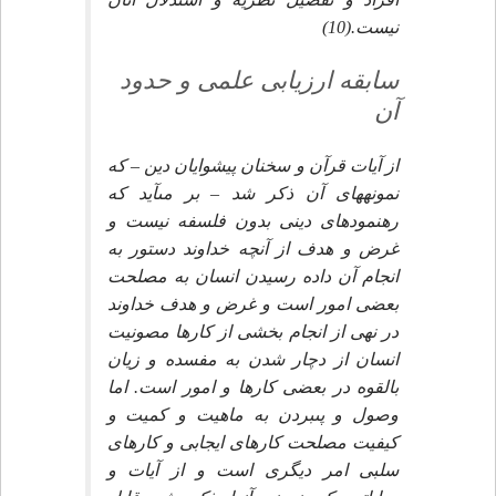
نيست.(10)
سابقه ارزيابى علمى و حدود
آن‏
از آيات قرآن و سخنان پيشوايان دين – كه
نمونه‏هاى آن ذكر شد – بر مى‏آيد كه
رهنمودهاى دينى بدون فلسفه نيست و
غرض و هدف از آنچه خداوند دستور به
انجام آن داده رسيدن انسان به مصلحت
بعضى امور است و غرض و هدف خداوند
در نهى از انجام بخشى از كارها مصونيت
انسان از دچار شدن به مفسده و زيان
بالقوه در بعضى كارها و امور است. اما
وصول و پى‏بردن به ماهيت و كميت و
كيفيت مصلحت كارهاى ايجابى و كارهاى
سلبى امر ديگرى است و از آيات و