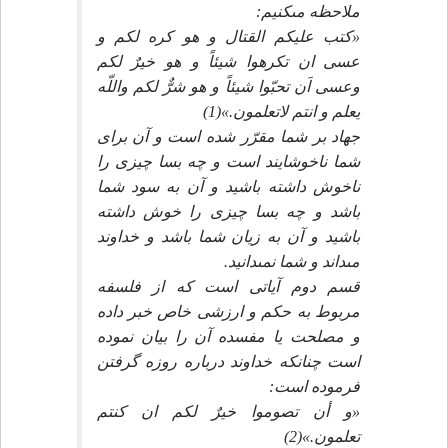
ملاحظه مى‏كنيم:
«كتب عليكم القتال و هو كره لكم و
عسى ان تكرهوا شيئاً و هو خيرٌ لكم
وعسى اَن تحبّوا شيئاً و هو شرٌّ لكم واللّه
يعلم و انتم لاتعلمون.»(1)
جهاد بر شما مقرّر شده است و آن براى
شما ناخوشايند است و چه بسا چيزى را
ناخوش داشته باشيد و آن به سود شما
باشد و چه بسا چيزى را خوش داشته
باشيد و آن به زيان شما باشد و خداوند
مى‏داند و شما نمى‏دانيد.
قسم دوم آياتى است كه از فلسفه
مربوط به حكم و ارزشى خاص خبر داده
و مصلحت يا مفسده آن را بيان نموده
است چنانكه خداوند درباره روزه گرفتن
فرموده است:
«و أن تصوموا خيرٌ لكم ان كنتم
تعلمون.»(2)