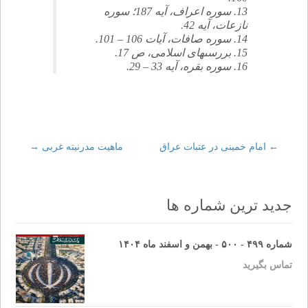
13. سوره اعراف، آيه 187؛ سوره
نازعات، آيه 42.
14. سوره صافات، آيات 106 – 101.
15. بررسى‏هاى اسلامى، ص 17.
16. سوره بقره، آيه 33 – 29.
←
Post
امام خمينى در عتبات عراق
ماهيت مدرنيته غربى
→
navigation
جدید ترین شماره ها
شماره ۴۹۹ - ۵۰۰ - بهمن و اسفند ماه ۱۴۰۴
تماس بگیرید