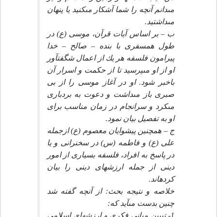
مى‏دانم آنچه را شما آشكار مى‏كنيد يا پنهان
مى‏داشتيد.
ب – بر اساس آيات قرآن، موسى (ع) در
طول همسفرى با بنده – صالح – خدا
پيرامون فلسفه هر يك از اعمال شگفت‏آور
او از او مى‏پرسيد تا از حكمت و اسرار آن
باخبر شود. او در آغاز موسى را از بى
صبرى باز مى‏داشت و دعوت به بردبارى
مى‏كرد و سرانجام در زمان مناسب براى
او به تفصيل بيان نمود.
ج – همچنين پيشوايان معصوم (ع) ازجمله
على (ع) و فاطمه (س) در سخنرانى و يا
در پاسخ به افراد، فلسفه بسيارى از امور
دينى از جمله ارزشهاى دينى را بيان
كرده‏اند.
خلاصه و نتيجه بحث: از آنچه گفته شد
چنين بدست مى‏آيد كه:
1- تبيين مبانى فكرى و ارزشهاى اسلامى