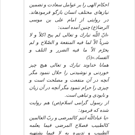
احكام الهى را بر عوامل سعادت و تضمين
نيازهاى مختلف انسان بازگو فرموده‏اند.
در روايتى از امام على بن موسى
الرضا(ع) چنين آمده است:
«انّ اللّه تبارك و تعالى لم يبح اكلاً و لا
شرباً الاّ لما فيه المنفعة و الصّلاح و لم
يحرّم الاّ ما فيه الضرر و التلف و
الفساد.»(5)
همانا خداوند تبارك و تعالى هيچ چيز
خوردنى و نوشيدنى را حلال ننمود مگر
آنچه در آن منفعت و مصلحت است و
چيزى را حرام ننمود مگر آنچه در آن زيان
و نابودى و تباهى است.
از رسول گرامى اسلام(ص) هم روايت
شده كه فرمود:
«يا عباداللّه انتم كالمرضى و ربّ العالمين
كالطبيب فصلاح المرضى فيما يعلمه
الطبيب و تدبيره به لا فيما يشتهيه