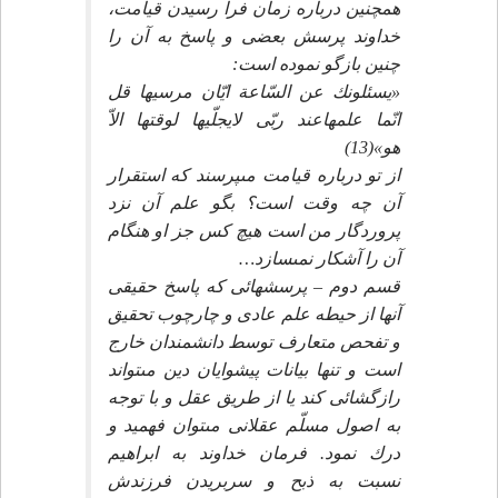
همچنين درباره زمان فرا رسيدن قيامت،
خداوند پرسش بعضى و پاسخ به آن را
چنين بازگو نموده است:
«يسئلونك عن السّاعة ايّان مرسيها قل
انّما علمهاعند ربّى لايجلّيها لوقتها الاّ
هو»(13)
از تو درباره قيامت مى‏پرسند كه استقرار
آن چه وقت است؟ بگو علم آن نزد
پروردگار من است هيچ كس جز او هنگام
آن را آشكار نمى‏سازد…
قسم دوم – پرسشهائى كه پاسخ حقيقى
آنها از حيطه علم عادى و چارچوب تحقيق
و تفحص متعارف توسط دانشمندان خارج
است و تنها بيانات پيشوايان دين مى‏تواند
رازگشائى كند يا از طريق عقل و با توجه
به اصول مسلّم عقلانى مى‏توان فهميد و
درك نمود. فرمان خداوند به ابراهيم
نسبت به ذبح و سربريدن فرزندش