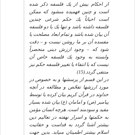
از احكام بيش از يك فلسفه ذكر شده
است و چنين فهميده مى‏شود كه ممكن
است احياناً يك حكم شرعى چندين
فلسفه داشته باشد و تنها يك يا دو فلسفه
آن بيان شده باشد و تمام ابعاد مصلحت يا
مفسده آن بر ما روشن نيست و – دقت
شود كه – وجود ارزش دينى منحصراً
وابسته به وجود يك فلسفه خاص آن
نيست كه با انتفاء يا تغيير فلسفه حكم نيز
منتفى گردد.(15)
در اين قسم از پرسشها و به خصوص در
مورد ارزشها تفحّص و مطالعه در آنچه
خداوند در قرآن كريم بيان كرده يا توسط
پيامبر (ص) و امامان (ع) بيان شده بسيار
مفيد و سودمند است. هرچه انسان مؤمن
به حكمتها و اسرار نهفته در تعاليم دين
بيشتر آشنا گردد به قداست و حقانيت
اسلام بيشتر اطمينان مى‏يابد. بدين جهت