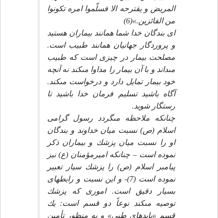
المريض و يقترحه الا فسلّموا امره تكونوا
من الفائزين.»(6)
اى بندگان خدا شما همانند بيماران هستيد
و پروردگار جهانيان همانند طبيب است.
مصلحت بيمار در چيزى است كه طبيب
مى‏داند و با آن بيمار را مداوا مى‏كند نه آنچه
خود بيمار تمايل دارد و درخواست مى‏كند.
آگاه باشيد تسليم فرمان خدا باشيد تا
رستگار شويد.
چنانكه ملاحظه مى‏گردد رسول گرامى
اسلام (ص) نسبت ميان خداوند و بندگان
او را نسبت ميان پزشك و بيماران ذكر
نموده است – چنانكه اميرمؤمنان (ع) نيز
پيامبر اسلام (ص) را پزشك سيار تعبير
نموده است (7)- و اين نسبت و رابطه‏اى
بسيار دقيق است. امورى كه پزشك
توصيه مى‏كند نوعاً دو قسم است: يك
قسم «بايدهاى طبى» و به منظور تأمين