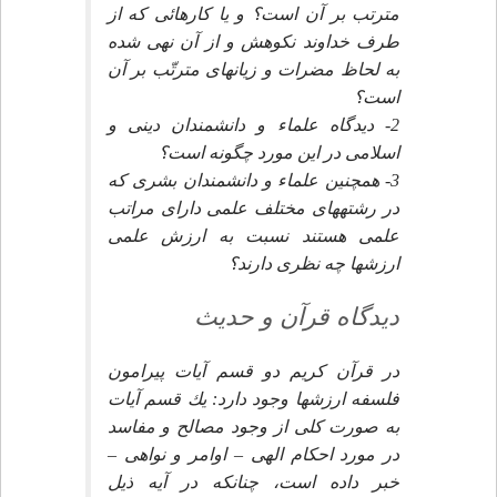
مترتب بر آن است؟ و يا كارهائى كه از
طرف خداوند نكوهش و از آن نهى شده
به لحاظ مضرات و زيانهاى مترتّب بر آن
است؟
2- ديدگاه علماء و دانشمندان دينى و
اسلامى در اين مورد چگونه است؟
3- همچنين علماء و دانشمندان بشرى كه
در رشته‏هاى مختلف علمى داراى مراتب
علمى هستند نسبت به ارزش علمى
ارزشها چه نظرى دارند؟
ديدگاه قرآن و حديث‏
در قرآن كريم دو قسم آيات پيرامون
فلسفه ارزشها وجود دارد: يك قسم آيات
به صورت كلى از وجود مصالح و مفاسد
در مورد احكام الهى – اوامر و نواهى –
خبر داده است، چنانكه در آيه ذيل