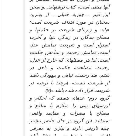
آنها مبتنى است، كتاب نوشته‏اند…و سخن
ابن قيم – جوزيه حنبلى – از بهترين
سخنان در مورد اهداف شريعت است:
«پايه و زيربناى شريعت بر حكمتها و
مصالح بندگان در زندگى دنيا و آخرت
استوار است و شريعت تمامش عدل
است، تمامش رحمت و تمامش حكمت
است، لذا هر مسئله‏اى كه خارج از عدل،
رحمت، مصلحت، حكمت و داخل در
ستم، ضد رحمت، تباهى و بيهودگى باشد
از شريعت نيست، هرچند با توجيه در
شريعت قرار داده شده باشد.»(9)
گروه دوم: عده‏اى هستند كه احكام و
ارزشهاى دينى را متلازم با منافع و
مصالح يا مضرات و مفاسد واقعى
نمى‏دانند. اين گروه در حال حاضر بيشتر
جنبه تاريخى دارند و نيازى به معرفى
افراد و تفصيل نظريه و استدلال آنان