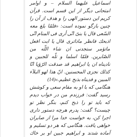
اسماعيل عليهما السلام – و اوامر
امتحانى ديگر از اين قسم است. قرآن
كريم اين دستور الهى را و هدف از آن را
چنين بازگو نموده است: «فلمّا بلغ معه
السّعى قال يا بنىّ انّى أرى فى المنام انّى
اذبحك فانظر ماذاترى قال يا ابت افعل
ماتؤمر ستجدنى ان شاء اللّه من
الصّابرين. فلمّا اسلما و تلّه للجبين و
ناديناه ان يا ابراهيم قد صدقت الرّؤيا انّا
كذلك نجزى المحسنين. انّ هذا لهو البلآء
المبين و فديناه بذبح عظيم.»(14)
هنگامى كه با او به مقام سعى و كوشش
رسيد گفت: فرزندم من در خواب ديدم
كه بايد تو را ذبح كنم، بنگر نظر تو
چيست؟ گفت: پدرم هرچه دستور دارى
اجرا كن، به خواست خدا مرا از صابران
خواهى يافت. هنگامى كه هر دو تسليم و
آماده شدند و ابراهيم جبين او بر خاك