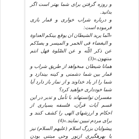
و روزه گرفتن براى شما بهتر است اگر
بدانيد.
و درباره شراب خوارى و قمار بازى
فرموده است:
«انّما يريد الشيطان ان يوقع بينكم العداوة
و البغضاء فى الخمر و الميسر و يصدّكم
عن ذكر اللّه و عن الصّلوة فهل انتم
منتهون.»(3)
همانا شيطان مى‏خواهد از طريق شراب و
قمار بين شما دشمنى و كينه بيندازد و
شما را از ياد خداوند و از نماز باز دارد آيا
شما خوددارى خواهيد كرد؟
مفسران توانسته‏اند با تأمل و تدبر در اين
قسم آيات قرآن، فلسفه بسيارى از
احكام و ارزشهاى الهى را كشف كنند و
براى مردم تبيين نمايند.»(4)
پيشوايان بزرگ اسلام (عليهم السلام) نيز
با بهره‏گيرى ازنور وحى مبتنى بودن