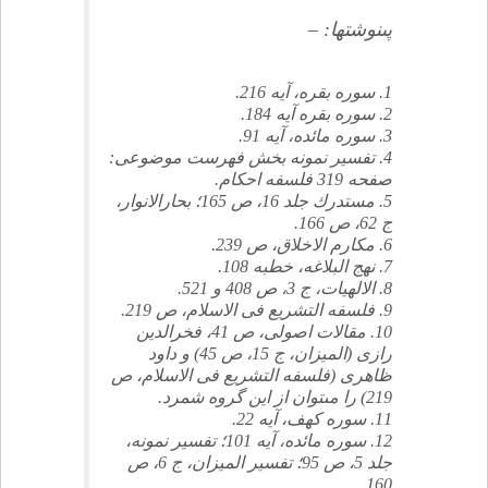
پى‏نوشت‏ها: –
1. سوره بقره، آيه 216.
2. سوره بقره آيه 184.
3. سوره مائده، آيه 91.
4. تفسير نمونه بخش فهرست موضوعى:
صفحه 319 فلسفه احكام.
5. مستدرك جلد 16، ص 165؛ بحارالانوار،
ج 62، ص 166.
6. مكارم الاخلاق، ص 239.
7. نهج البلاغه، خطبه 108.
8. الالهيات، ج 3، ص 408 و 521.
9. فلسفه التشريع فى الاسلام، ص 219.
10. مقالات اصولى، ص 41، فخرالدين
رازى (الميزان، ج 15، ص 45) و داود
ظاهرى (فلسفه التشريع فى الاسلام، ص
219) را مى‏توان از اين گروه شمرد.
11. سوره كهف، آيه 22.
12. سوره مائده، آيه 101؛ تفسير نمونه،
جلد 5، ص 95؛ تفسير الميزان، ج 6، ص
160.