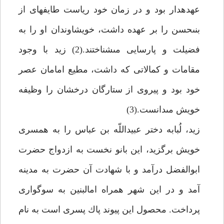
عهده‏دار بود و در زمان خود رياست طايفه‏اى از
بنى‏حسن را بر عهده داشت، خويشاوندان او را به
فضيلت و پارسايى مى‏شناختند.(2) زيد با وجود
مقامات و كمالاتى كه داشت، مطيع امامان عصر
خود بود و پيروى از ستارگان درخشان را وظيفه
خويش مى‏دانست.(3)
زيد، لُبابه دختر عبيداللّه بن عباس را به همسرى
خويش برگزيد، اين بانو نخست به ازدواج حضرت
ابوالفضل درآمد و با شهادت آن حضرت به مدينه
آمد و در اين شهر همراه ام‏البنين به سوگوارى
پرداخت. محصول اين پيوند پاك پسرى است به نام