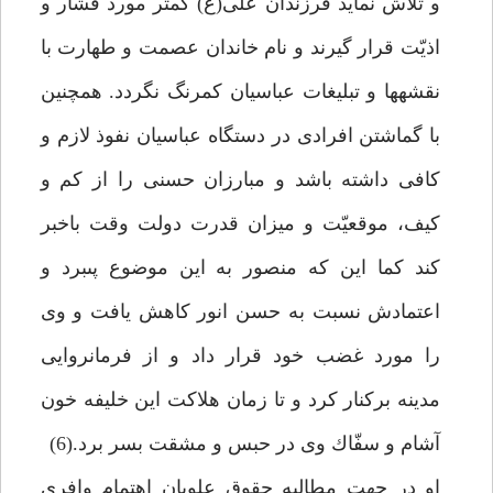
و تلاش نمايد فرزندان على(ع) كمتر مورد فشار و
اذيّت قرار گيرند و نام خاندان عصمت و طهارت با
نقشه‏ها و تبليغات عباسيان كم‏رنگ نگردد. همچنين
با گماشتن افرادى در دستگاه عباسيان نفوذ لازم و
كافى داشته باشد و مبارزان حسنى را از كم و
كيف، موقعيّت و ميزان قدرت دولت وقت باخبر
كند كما اين كه منصور به اين موضوع پى‏برد و
اعتمادش نسبت به حسن انور كاهش يافت و وى
را مورد غضب خود قرار داد و از فرمانروايى
مدينه بركنار كرد و تا زمان هلاكت اين خليفه خون
آشام و سفّاك وى در حبس و مشقت بسر برد.(6)
او در جهت مطالبه حقوق علويان اهتمام وافرى