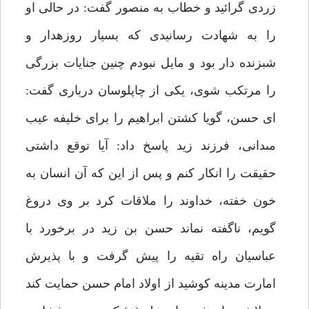
زردى گرائيد و خطاب به منصور گفت: در حالى او
را به شهادت رسانيدى كه بسيار روزه‏دار و
شب‏زنده دار بود و مايل نبودم چنين جنايات بزرگى
را مرتكب شوى، يكى از چاپلوسان دربارى گفت:
اى حسن، گويا كشتن ابراهيم را براى خليفه عيب
مى‏دانى، فرزند زيد پاسخ داد: آيا توقع داشتى
حقيقت را انكار كنم و پس از اين كه آن انسان به
خون خفته، خداوند را ملاقات كرد بر وى دروغ
گويم، ناگفته نماند حسن بن زيد در برخورد با
عباسيان راه تقيه را پيش گرفت و با پذيرش
امارت مدينه كوشيد از اولاد امام حسن حمايت كند