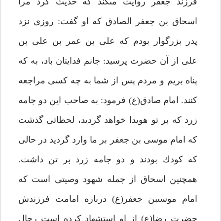
فرزند جعفر روايت مى‏كند كه حديث كرد مرا
اسحاق بن جعفر الصادق كه او گفت: روزى نزد
پدر بزرگوار بودم كه على بن عمر بن على بن
على از آن حضرت پرسيد: جانم فدايتان باد، به كه
پناه بريم و مردم پس از شما به چه كسى مراجعه
كنند. امام صادق(ع) فرمود: به صاحب اين دو جامه
زرد كه بر تو هويدا خواهد گرديد، لحظاتى گذشت
كه امام موسى بن جعفر بر ما وارد گرديد در حالى
كه كودك بودند و دو جامه زرد بر تن داشت.
همچنين اسحاق از جمله شهود وصيتى است كه
امام موسى‏بن جعفر(ع) درباره امامت فرزندش
حضرت رضا(ع) از او استشهاد كرده است رجال