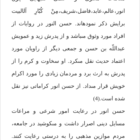
انور،عالم،عابد،فاضل،شريف،مِنْ كُبّارِ آل‏البيت
برايش ذكر نموده‏اند. حسن النور در روايات از
افراد مورد وثوق مى‏باشد و از پدرش زيد و عمويش
عبداللّه بن حسن و جمعى ديگر از راويان مورد
اعتماد حديث نقل مى‏كرد. او سخاوت و كرم را از
پدرش به ارث برد و مردمان زيادى را مورد اكرام
خويش قرار مى‏داد. از حسن انور كراماتى نيز نقل
شده است.(4)
حسن انور در رعايت امور شرعى و مراعات
مسايل دينى اصرار داشت و مى‏كوشيد در جامعه،
مردم موازين مذهبى را به درستى رعايت كنند.