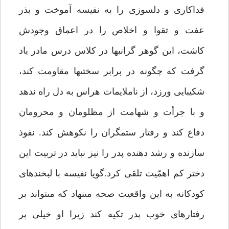
فداكارى و دلسوزى را به نفيسه آموخت و بذر
عفت و تقوا و اخلاص را در اعماق وجودش
كاشت، اين گوهر گرانبها در كلاس درس مادر ياد
گرفت كه چگونه در برابر سختى‏ها مقاومت كند،
شكيبايى ورزد، از ناملايمات هراس به دل راه ندهد
و با جرأت و شهامت از مظلومان و محرومان
دفاع كند و رفتار ستمگران را نكوهش كند. نفوذ
سازنده و رشد دهنده پدر را نيز نبايد در تربيت اين
دختر كم اهمّيت تلقى كرد.گويا نفيسه با لبخندهاى
كودكانه به اين واقعيت صحه مى‏نهاد كه مى‏تواند بر
رفتارهاى خوب پدر تكيه كند زيرا او خيلى پر