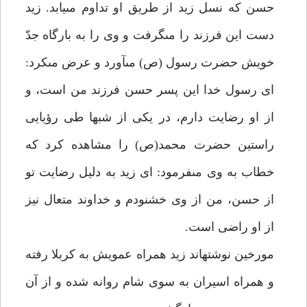
حسن كه نسل زيد از طريق او تداوم مى‏يابد. زيد
دست اين فرزند را مى‏گرفت و وى را به بارگاه جدّ
خويش حضرت رسول (ص) مى‏آورد و عرض مى‏كرد:
اى رسول خدا اين پسر حسن فرزند من است، و
از او رضايت دارم، در يكى از شب‏ها طى رؤيايى
راستين حضرت محمد(ص) را مشاهده كرد كه
خطاب به وى مى‏فرمود: اى زيد به دليل رضايت تو
از حسن، من از وى خشنودم و خداوند متعال نيز
از او راضى است.
مورخين نوشته‏اند زيد همراه عمويش به كربلا رفته
و همراه اسيران به سوى شام روانه شده و از آن