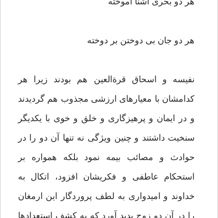
هر دو بحرى آشنا آموخته‏
هر دو جان بى دوختن بر دوخته‏
نفيسه و اسحاق قرةالعين هم بودند زيرا هر
كدامشان با معيارهاى ارزشى مجذوب هم گرديدند
و در ايمان و پرهيزگارى و خلق و خوى با يكديگر
سنخيت داشتند و چنين ويژگى نه تنها آن دو را در
حوادث و مصائب بيمه نمود بلكه همواره بر
استحكام عاطفى و فكريشان افزود، اتكال به
خداوند و اميدوارى به لطف پروردگار اين ارمغان
را در آن دو زوج پديد آورد كه به كشف استعدادها