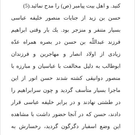
كنيد. و اهل بيت پيامبر (ص) را مدح نمائيد.(5)
حسن بن زيد از جنايات منصور خليفه عباسى
بسيار متنفر و منزجر بود. يك بار وقتى ابراهيم
فرزند عبداللّه بن حسن در بصره همراه عدّه
زيادى از اولاد انصار و مهاجرين و فرزندان
ابوطالب به دليل مخالفت با عباسيان و مبارزه با
منصور دوانيقى كشته شدند حسن انور از اين
ماجرا بسيار متأسف گرديد و چون سرابراهيم را
در طشتى نهادند و در برابر خليفه عباسى قرار
دادند، حسن كه در آنجا حضور داشت با مشاهده
اين وضع اسف‏بار دگرگون گرديد، رخسارش به