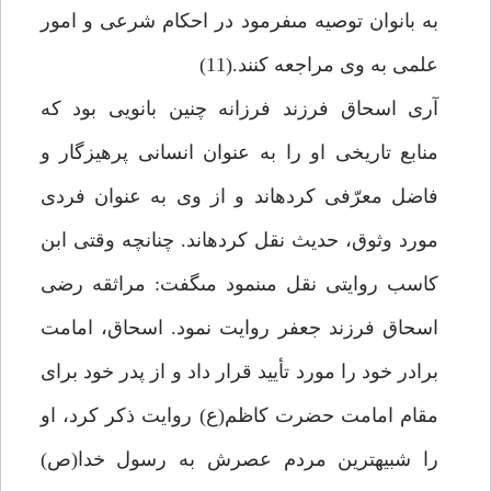
به بانوان توصيه مى‏فرمود در احكام شرعى و امور
علمى به وى مراجعه كنند.(11)
آرى اسحاق فرزند فرزانه چنين بانويى بود كه
منابع تاريخى او را به عنوان انسانى پرهيزگار و
فاضل معرّفى كرده‏اند و از وى به عنوان فردى
مورد وثوق، حديث نقل كرده‏اند. چنانچه وقتى ابن
كاسب روايتى نقل مى‏نمود مى‏گفت: مراثقه رضى
اسحاق فرزند جعفر روايت نمود. اسحاق، امامت
برادر خود را مورد تأييد قرار داد و از پدر خود براى
مقام امامت حضرت كاظم(ع) روايت ذكر كرد، او
را شبيه‏ترين مردم عصرش به رسول خدا(ص)