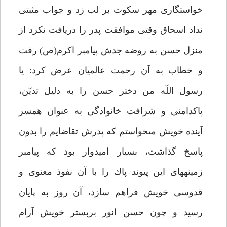
خواستگارى مهر سكوت بر لب زد و جواب مثبتى
نداد اسحاق وقتى موافقت پدر را دريافت نكرد از
منزل حسن به روضه جدش پيامبر اكرم(ص) رفت
و خطاب به آن رحمت عالميان عرض كرد: يا
رسول اللّه من دختر حسن را به دليل تديّن،
پاكدامنى و شرافت خانوادگى به عنوان همسر
آينده خويش مى‏خواستم كه پدرش تقاضايم را بدون
پاسخ گذاشت، بسيار اميدوار بود كه پيامبر
زمينه‏هاى اين پيوند پاك را با آن نفوذ معنوى و
قدوسى خويش فراهم سازد، آن روز به پايان
رسيد و چون حسن انور بربستر خويش آرام