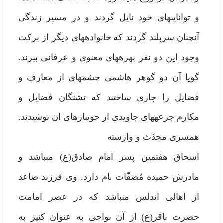
و توانايى‏هاى خود نايل گردند و در مسير زندگى
آن‏چنان سربلند گردند كه خانواده‏هاى ديگر از بركت
وجود اين دو نفر بهره‏هاى معنوى و عرفانى ببرند.
گويا آن دو گوهر هاشمى چشمه‏اى از معارف و
فضايل را جارى ساختند كه تشنگان فضايل و
مكارم جرعه‏هاى جاويدى از جويبارهاى آن نوشيدند.
همسرى محدّث و وارسته‏
اسحاق هفتمين پسر امام صادق(ع) مى‏باشد و
مادرش حميده مُصفّات نام دارد. وى فرزند صاعد
از اهالى اندلس مى‏باشد كه در عصر امامت
حضرت باقر(ع) از آن نواحى به عنوان كنيز به