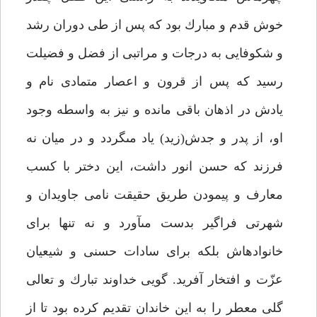
خوش قدم و مبارك بود كه پس از طى دوران رشد
و شكوفايى به درجات و مراتبى از فضل و فضيلت
رسيد كه پس از قرون و اعصار متمادى نام و
يادش در اذهان باقى مانده و نيز به واسطه وجود
او، از پدر و جدش(زيد) ياد مى‏گردد و در ميان نه
فرزند كه حسن انور داشت، اين دختر با كسب
معارف و پيمودن طريق حقيقت نامى جاويدان و
شهرتى فراگير بدست مى‏آورد و نه تنها براى
خانواده‏اش بلكه براى سادات حسنى و شيعيان
عزّت و افتخار آفريد. گويى خداوند تبارك و تعالى
گلى معطر را به اين خاندان تقديم كرده بود تا از