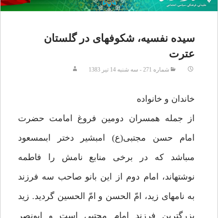
سيده نفسيه، شكوفه‏اى در گلستان
عترت‏
شماره 271 - سه شنبه 14 تیر 1383
خاندان و خانواده‏
از جمله همسران دومين فروغ امامت حضرت
امام حسن مجتبى(ع) ام‏بشير دختر ابى‏مسعود
مى‏باشد كه در برخى منابع نامش را فاطمه
نوشته‏اند، امام دوم از اين بانو صاحب سه فرزند
به نام‏هاى زيد، امّ الحسن و امّ الحسين گرديد. زيد
بزرگترين فرزند امام مجتبى است و ابونصر