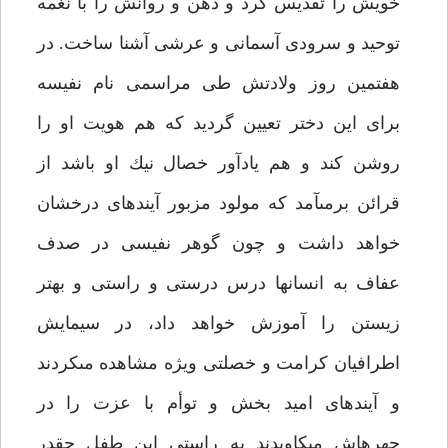
خويش را تقديس كرد و ذهن و روانش را با نغمه
توحيد و سرودى آسمانى و عرشى آشنا ساخت. در
هفتمين روز ولادتش طى مراسمى نام نفيسه
براى اين دختر تعيين گرديد كه هم هويت او را
روشن كند و هم يادآور خصال نيك او باشد از
قرائن برمى‏آمد كه مولود مزبور آينده‏اى درخشان
خواهد داشت و چون گوهر نفيسى در صدف
عفاف به انسان‏ها درس درستى و راستى و بهتر
زيستن را آموزش خواهد داد، در سيمايش
اطرافيان كرامت و خصلتى ويژه مشاهده مى‏كردند
و آينده‏اى اميد بخش و توأم با عزت را در
چهره‏اش مى‏كاويدند به راستى اين طفل چقدر