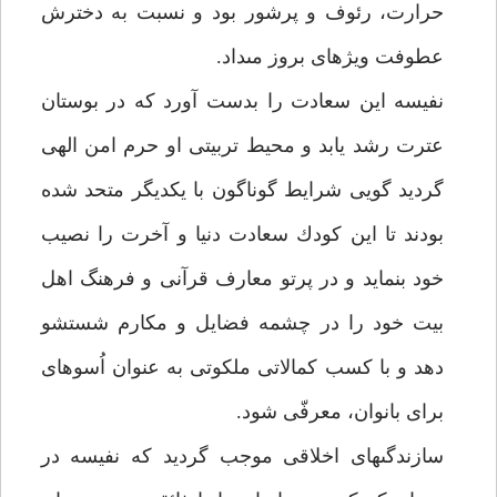
حرارت، رئوف و پرشور بود و نسبت به دخترش
عطوفت ويژه‏اى بروز مى‏داد.
نفيسه اين سعادت را بدست آورد كه در بوستان
عترت رشد يابد و محيط تربيتى او حرم امن الهى
گرديد گويى شرايط گوناگون با يكديگر متحد شده
بودند تا اين كودك سعادت دنيا و آخرت را نصيب
خود بنمايد و در پرتو معارف قرآنى و فرهنگ اهل
بيت خود را در چشمه فضايل و مكارم شستشو
دهد و با كسب كمالاتى ملكوتى به عنوان اُسوه‏اى
براى بانوان، معرفّى شود.
سازندگى‏هاى اخلاقى موجب گرديد كه نفيسه در