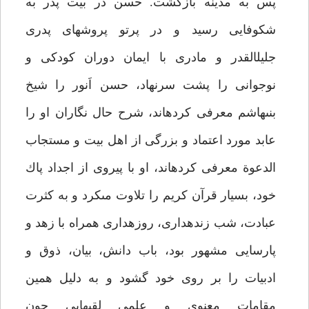
پس به مدينه بازگشت. حسن در بيت پدر به
شكوفايى رسيد و در پرتو پروش‏هاى پدرى
جليل‏القدر و مادرى با ايمان دوران كودكى و
نوجوانى را پشت سرنهاد، حسن اَنور را شيخ
بنى‏هاشم معرفى كرده‏اند، شرح حال نگاران او را
عابد مورد اعتماد و بزرگى از اهل بيت و مستجاب
الدعوة معرفى كرده‏اند، او با پيروى از اجداد پاك
خود، بسيار قرآن كريم را تلاوت مى‏كرد و به كثرت
عبادت، شب زنده‏دارى، روزه‏دارى همراه با زهد و
پارسايى مشهور بود، باب دانش، بيان، ذوق و
ادبيات را بر روى خود گشود و به دليل همين
مقامات معنوى و علمى لقب‏هايى چون