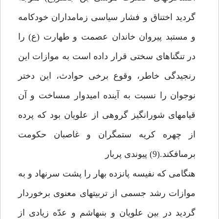
گرديد اختناق و فشار سياسى زمامداران خودكامه
و مستبد پيروان خاندان عصمت و طهارت (ع) را
در تنگناهاى سختى قرار داده است به موازات اين
رنجيدگى خاطر، وقوع برخى حوادث، اين دختر
نوجوان را نسبت به آينده اميدوار مى‏ساخت و آن
قيام‏هاى شورانگيز گروهى از علويان بود كه پرده
از چهره كريه ستمگران و غاصبان حكومت
برمى‏افكند.(9) پيوندى پربار
هنگامى كه نفيسه پانزده بهار را پشت سرنهاد و به
موازات رشد جسمى از تربيت‏هاى معنوى برخوردار
گرديد در بين علويان و بنى‏هاشم و عدّه زيادى از