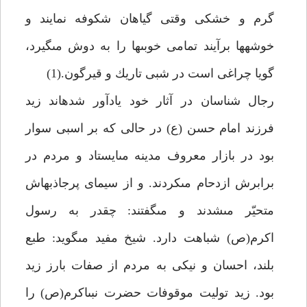
گرم و خشكى وقتى گياهان شكوفه نمايند و
خوشه‏ها برآيند تمامى خوبى‏ها را به دوش مى‏گيرد،
گويا چراغى است در شبى تاريك و قيرگون.(1)
رجال شناسان در آثار خود يادآور شده‏اند زيد
فرزند امام حسن (ع) در حالى كه بر اسبى سوار
بود در بازار معروف مدينه مى‏ايستاد و مردم در
برابرش ازدحام مى‏كردند. و از سيماى پرجاذبه‏اش
متحيّر مى‏شدند و مى‏گفتند: چقدر به رسول
اكرم(ص) شباهت دارد. شيخ مفيد مى‏گويد: طبع
بلند، احسان و نيكى به مردم از صفات بارز زيد
بود. زيد توليت موقوفات حضرت نبى‏اكرم(ص) را