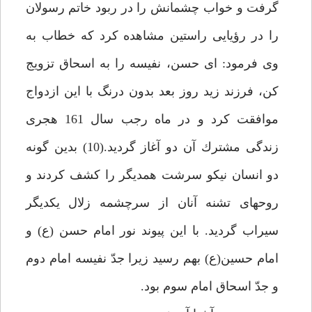
گرفت و خواب چشمانش را در ربود خاتم رسولان
را در رؤيايى راستين مشاهده كرد كه خطاب به
وى فرمود: اى حسن، نفيسه را به اسحاق تزويج
كن، فرزند زيد روز بعد بدون درنگ با اين ازدواج
موافقت كرد و در ماه رجب سال 161 هجرى
زندگى مشترك آن دو آغاز گرديد.(10) بدين گونه
دو انسان نيكو سرشت همديگر را كشف كردند و
روح‏هاى تشنه آنان از سرچشمه زلال يكديگر
سيراب گرديد. با اين پيوند نور امام حسن (ع) و
امام حسين(ع) بهم رسيد زيرا جدّ نفيسه امام دوم
و جدّ اسحاق امام سوم بود.