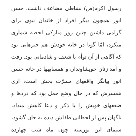
رسول اكرم(ص) نشاطى مضاعف داشت. حسن
انور همچون ديگر افراد از خاندان نبوى براى
گرامى داشتن چنين روز مباركى لحظه شمارى
مى‏كرد، امّا گويا در خانه خودش هم خبرهايى بود
كه آگاهى از آن توأم با شعف و شادمانى بود. رفت
و آمد زنان خويشاوندان و همسايه‏ها در خانه حسن
انور بيانگر واقعه‏اى مسرّت بخش است، آرى
همسرش كه در حال وضع حمل بود كه دردها و
ضعف‏هاى خويش را با ذكر و دعا كاهش مى‏داد،
ناگهان پس از لحظاتى طفلش ديده به جان گشود،
سيماى اين نورسته چون ماه شب چهارده