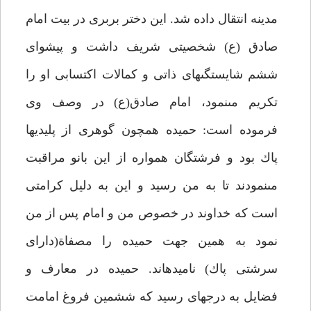
مدينه انتقال داده شد. اين دختر بربرى در بيت امام
صادق (ع) شخصيتى شريف داشت و پيشواى
ششم شايستگى‏هاى ذاتى و كمالات اكتسابى او را
تكريم مى‏نمود، امام صادق(ع) در وصف وى
فرموده است: حميده همچون گوهرى از پليديها
پاك بود و فرشتگان همواره از اين بانو مراقبت
مى‏نمودند تا به من رسيد و اين به دليل كرامتى
است كه خداوند در خصوص من و امام پس از من
نمود به همين جهت حميده را مصفاة(داراى
سرشتى پاك) ناميده‏اند. حميده در معارف و
فضايل به درجه‏اى رسيد كه ششمين فروغ امامت