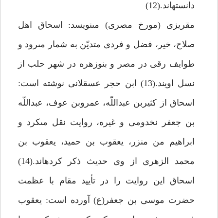
دانسته‏اند.(12)
مقريزى (مورخ مصرى) مى‏نويسد: اسحاق اهل
صلاح، خير، فضل و فردى متديّن به شمار مى‏رود و
طوايف رقى در مصر و بنوزهره در شهر حلب از
نسل اويند.(13) ابن حجر عسقلانى نوشته است:
اسحاق از كثيربن عبداللّه، عمروبن عوف، عبداللّه
بن جعفر نخدومى و غيره، روايت نقل مى‏كرد و
ابراهيم من منزر، يعقوب بن حميد، يعقوب بن
محمد الزهرى از وى حديث ذكر كرده‏اند.(14)
اسحاق اين روايت را در تأييد مقام با عظمت
حضرت موسى بن جعفر(ع) آورده است: يعقوب