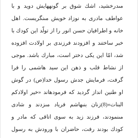
مى‏درخشيد، اشك شوق بر گونه‏هايش دويد و با
عواطف مادرى به نوزاد خويش مى‏نگريست. اهل
خانه و اطرافيان حسن انور را از تولّد اين كودك با
خبر ساختند و افزودند فرزندى بر اولادت افزوده
شد، امّا اين يكى دختر است، مبارك باشد. موجى
از نشاط قلب و ذهن اين سيد هاشمى را فرا
گرفت، فرمايش جدش رسول خدا(ص) در گوش
او طنين انداز گرديد كه فرموده‏اند «خير اولادكم
البنات»(8)زنان بنى‏هاشم فرياد مى‏زدند و شادى
مى‏نمودند، فرزند زيد به سوى اتاقى كه مادر و
كودك بودند رفت، حاضران با ورودش به رسول