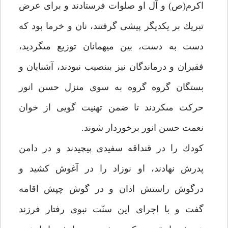
اكرم(ص) و آل او صلوات فرستادند و براى عرض
تبريك بر يكديگر پيشى گرفتند، نان و خرما بود كه
دست به دست، بين ميهمانان توزيع مى‏گرديد،
فقيران و درماندگان نيز بى‏نصيب نبودند، آشنايان و
بستگان گروه گروه به سوى منزل حسن انور
حركت مى‏كردند تا ضمن تهنيت گويى از خوان
نعمت حسن انور برخوردار شوند.
كودك را در قنداقه سفيدى پيچيدند و در دامن
پدرش نهادند، او نوزاد را در آغوش كشيد و
درگوش راستش اذان و در گوش چپش اقامه
گفت و با اجراى اين سنّت نبوى رفتار فرزند