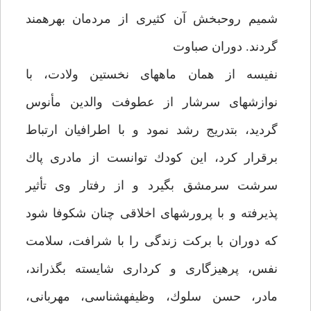
شميم روح‏بخش آن كثيرى از مردمان بهره‏مند
گردند. دوران صباوت‏
نفيسه از همان ماههاى نخستين ولادت، با
نوازش‏هاى سرشار از عطوفت والدين مأنوس
گرديد، بتدريج رشد نمود و با اطرافيان ارتباط
برقرار كرد، اين كودك توانست از مادرى پاك
سرشت سرمشق بگيرد و از رفتار وى تأثير
پذيرفته و با پرورش‏هاى اخلاقى چنان شكوفا شود
كه دوران با بركت زندگى را با شرافت، سلامت
نفس، پرهيزگارى و كردارى شايسته بگذراند،
مادر، حسن سلوك، وظيفه‏شناسى، مهربانى،