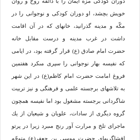
دوران كودكى مزه ايمان را با ذائقه روح و روان
خويش بچشد، او دوران كودكى و نوجوانى را در
مكّه و مدينه گذرانيد، خانه‏اى كه در آن اقامت
داشت در غرب مدينه و درست مقابل خانه
حضرت امام صادق (ع) قرار گرفته بود، در ايامى
كه نفيسه بهار نوجوانى را سپرى مى‏كرد هفتمين
فروغ امامت حضرت امام كاظم(ع) در اين شهر
به تلاش‏هاى برجسته علمى و فرهنگى و نيز تربيت
شاگردانى برجسته مشغول بود اما نفيسه همچون
گروه ديگرى از سادات، علويان و شيعيان از يك
ماجراى تلخ و مرارت آور رنج مى‏برد زيرا در پرتو
افشاگرى‏هاى حضرت موسى بن جعفر(ع) متوجّه