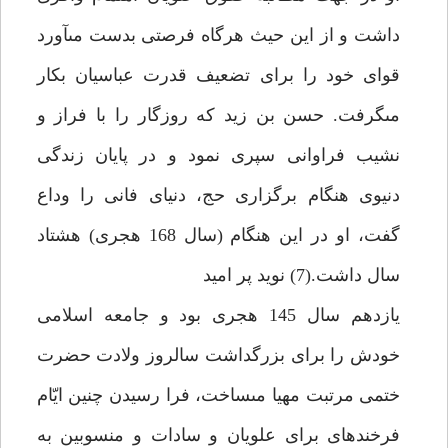
داشت و از اين حيث هرگاه فرصتى بدست مى‏آورد
قواى خود را براى تضعيف قدرت عباسيان بكار
مى‏گرفت. حسن بن زيد كه روزگار را با فراز و
نشيب فراوانى سپرى نمود و در پايان زندگى
دنيوى هنگام برگزارى حج، دنياى فانى را وداع
گفت، او در اين هنگام (سال 168 هجرى) هشتاد
سال داشت.(7) نويد پر اميد
يازدهم سال 145 هجرى بود و جامعه اسلامى
خودش را براى بزرگداشت سالروز ولادت حضرت
ختمى مرتبت مهيا مى‏ساخت، فرا رسيدن چنين ايّام
فرخنده‏اى براى علويان و سادات و منسوبين به