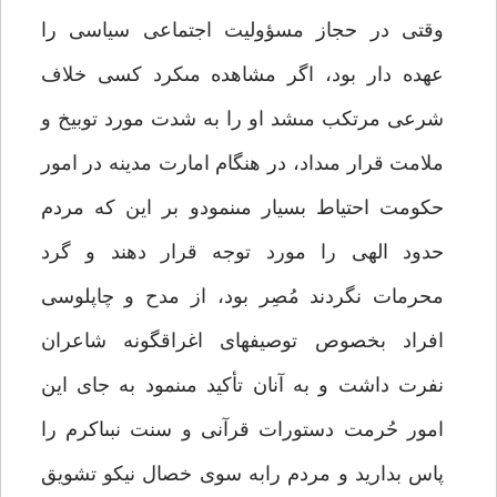
وقتى در حجاز مسؤوليت اجتماعى سياسى را
عهده دار بود، اگر مشاهده مى‏كرد كسى خلاف
شرعى مرتكب مى‏شد او را به شدت مورد توبيخ و
ملامت قرار مى‏داد، در هنگام امارت مدينه در امور
حكومت احتياط بسيار مى‏نمودو بر اين كه مردم
حدود الهى را مورد توجه قرار دهند و گرد
محرمات نگردند مُصِر بود، از مدح و چاپلوسى
افراد بخصوص توصيف‏هاى اغراق‏گونه شاعران
نفرت داشت و به آنان تأكيد مى‏نمود به جاى اين
امور حُرمت دستورات قرآنى و سنت نبى‏اكرم را
پاس بداريد و مردم رابه سوى خصال نيكو تشويق