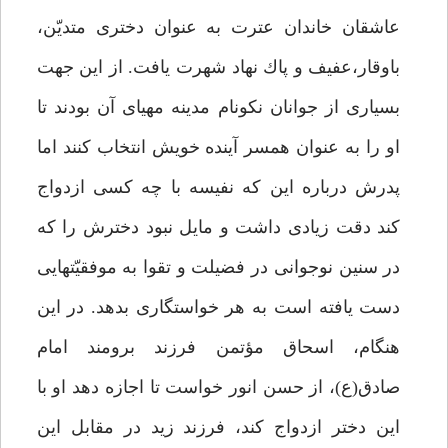
عاشقان خاندان عترت به عنوان دخترى متديّن،
باوقار،عفيف و پاك نهاد شهرت يافت. از اين جهت
بسيارى از جوانان نكونام مدينه مهياى آن بودند تا
او را به عنوان همسر آينده خويش انتخاب كنند اما
پدرش درباره اين كه نفيسه با چه كسى ازدواج
كند دقت زيادى داشت و مايل نبود دخترش را كه
در سنين نوجوانى در فضيلت و تقوا به موفقيّت‏هايى
دست يافته است به هر خواستگارى بدهد. در اين
هنگام، اسحاق مؤتمن فرزند برومند امام
صادق(ع)، از حسن انور خواست تا اجازه دهد او با
اين دختر ازدواج كند، فرزند زيد در مقابل اين