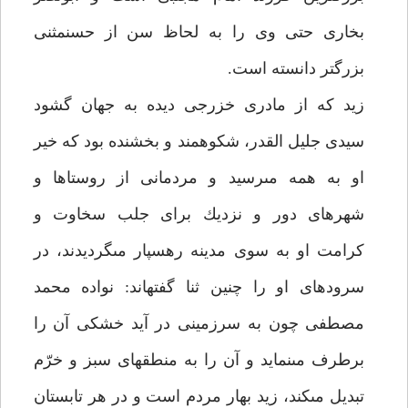
بخارى حتى وى را به لحاظ سن از حسن‏مثنى
بزرگتر دانسته است.
زيد كه از مادرى خزرجى ديده به جهان گشود
سيدى جليل القدر، شكوهمند و بخشنده بود كه خير
او به همه مى‏رسيد و مردمانى از روستاها و
شهرهاى دور و نزديك براى جلب سخاوت و
كرامت او به سوى مدينه رهسپار مى‏گرديدند، در
سروده‏اى او را چنين ثنا گفته‏اند: نواده محمد
مصطفى چون به سرزمينى در آيد خشكى آن را
برطرف مى‏نمايد و آن را به منطقه‏اى سبز و خرّم
تبديل مى‏كند، زيد بهار مردم است و در هر تابستان