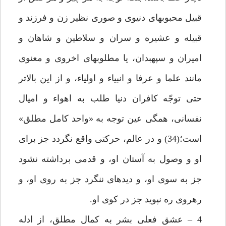
قبيل محبوب‏هاى دنيوى و صورى نظير زن و فرزند و
قبيله و عشيره و سران و سلاطين و شاهان و
اميران و سپهبدان، يا مطلوب‏هاى اخروى و معنوى
مانند علما و عرفا و انبياء و اولياء، و از اين بالاتر
حتى توجّه كافران دنيا طلب به اهواء و اميال
نفسانى، همگى عين توجه به «واحد كامل مطلق»
است؛(34) و در عالم، حركتى واقع نگردد جز براى
او و وصول به آستان او، و قدمى برداشته نشود
جز به سوى او، و ديده‏اى ننگرد جز به روى او، و
رهروى ره نپويد جز در كوى او.
4 – عشق فعلى بشر به كمال مطلق، از ادله