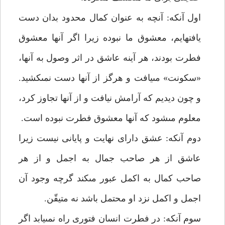
اول آنكه: آنچه به عنوان كمال محدود بدان دست
يافته‏ايم، معشوق ما نبوده زيرا اگر آنها معشوق
فطرت بودند، هر آينه عاشق در اثر وصول به آنها،
«سكونت» مى‏يافت و هرگز از آنها دست نمى‏كشيد.
و چون ديديم كه آرامش نيافت و از آن‏ها تجاوز كرد،
معلوم مى‏شود كه آنها معشوق فطرت نبوده است.
دوم آنكه: عشق داراى نهايت و پايانى نيست زيرا
عاشق از هر صاحب جمال به اجمل و از هر
صاحب كمال به اكمل عبور مى‏كند گرچه وجود آن
اجمل و اكمل نزد او محتمل باشد نه متيقّن.
سوم آنكه: در فطرت انسان فتورى راه نمى‏يابد اگر