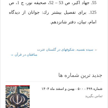
55. جهاد اكبر، ص 53 – 52، صحيفه نور، ج 1، ص
125. براى تفصيل بيشتر رك: جوانان از ديدگاه
امام، تبيان، دفتر شانزدهم.
←
Post
سيده نفسيه، شكوفه‏اى در گلستان عترت‏
منافقان در قرآن
→
navigation
جدید ترین شماره ها
شماره ۴۹۹ - ۵۰۰ - بهمن و اسفند ماه ۱۴۰۴
تماس بگیرید