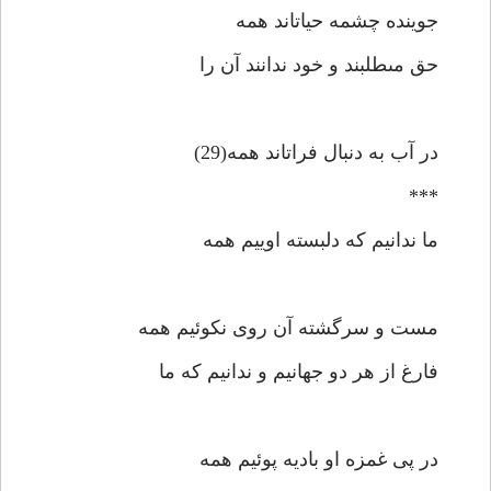
جوينده چشمه حيات‏اند همه‏
حق مى‏طلبند و خود ندانند آن را
در آب به دنبال فرات‏اند همه(29)
***
ما ندانيم كه دلبسته اوييم همه‏
مست و سرگشته آن روى نكوئيم همه‏
فارغ از هر دو جهانيم و ندانيم كه ما
در پى غمزه او باديه پوئيم همه‏