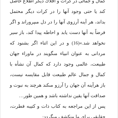
كمال و جمالى در كرات و افلاك ديگر اطلاع حاصل
كند يا حتى وجود آنها را در كرات ديگر محتمل
بداند، هر آينه آرزوى آنها را در دل مى‏پروراند و اگر
فرضاً به آن‏ها دست يابد و احاطه پيدا كند، باز سير
نخواهد شد.»(16) و در اين اثناء اگر بشنود كه
مردانى به عنوان انبياء مى‏گويند در ماوراء جهان
طبيعت، عالمى وجود دارد كه كمال آن نشأه با
كمال و جمال عالم طبيعت قابل مقايسه نيست،
باز هرآينه آن جهان را آرزو مى‏كند هرچند به نبوت و
صداقت آنها يقين نداشته باشد و همين طور…
پس از اين مراجعه به كتاب ذات و كتيبه فطرت،
حقايقى براى ما منكشف مى‏گردد: