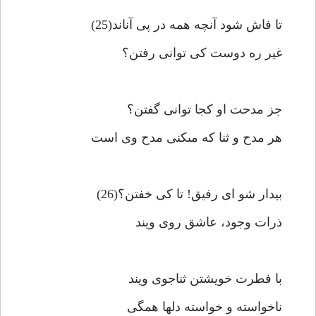
تا فاش شود آنچه همه در پى آن‏اند(25)
غير ره دوست كى توانى رفتن؟
جز مدحت او كجا توانى گفتن؟
هر مدح و ثنا كه مى‏كنى مدح وى است‏
بيدار شو اى رفيق! تا كى خفتن؟(26)
ذرات وجود، عاشق روى ويند
با فطرت خويشتن ثناجوى ويند
ناخواسته و خواسته دلها همگى‏