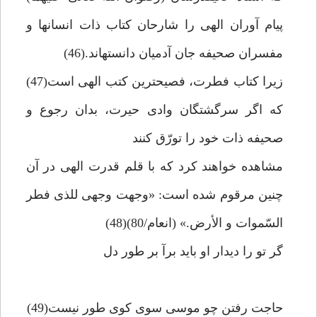
پيام آوران الهى را شارحان كتاب ذات انسانها و
مفسران صحيفه جان آدميان دانسته‏اند.(46)
زيرا كتاب فطرت، فصيح‏ترين كتب الهى است(47)
كه اگر سرگشتگان وادى حيرت، بدان رجوع و
صحيفه ذات خود را تورّق كنند
مشاهده خواهند كرد كه با قلم قدرت الهى در آن
چنين مرقوم شده است: «وجهت وجهى للذى فطر
السّموات و الأرض.» (انعام/80)(48)
گر تو را ديدار او بايد برآ بر طور دل‏
حاجت رفتن چو موسى سوى كوى طور نيست(49)