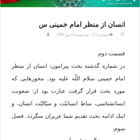
انسان از منظر امام خمينى س
شماره 271 - سه شنبه 14 تیر 1383
قسمت دوم‏
در شماره گذشته بحث پيرامون: انسان از منظر
امام خمينى سلام اللّه عليه بود. محورهايى كه
مورد بحث قرار گرفت عبارت بود از: صعوبت
انسان‏شناسى، مناط انسانيّت و سيّاليّت انسان، و
اينك ادامه بحث تقديم شما عزيزان مى‏گردد. فصل
سوم: