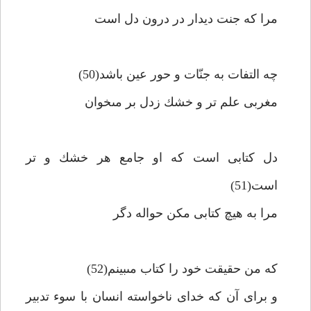
مرا كه جنت ديدار در درون دل است‏
چه التفات به جنّات و حور عين باشد(50)
مغربى علم تر و خشك زدل بر مى‏خوان‏
دل كتابى است كه او جامع هر خشك و تر
است(51)
مرا به هيچ كتابى مكن حواله دگر
كه من حقيقت خود را كتاب مى‏بينم(52)
و براى آن كه خداى ناخواسته انسان با سوء تدبير