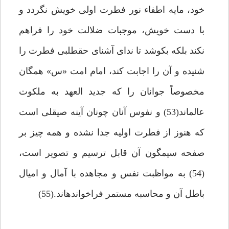
خود، مايه اطفاء نور فطرت اولى خويش نگردد و
با دست خويش، موجبات ضلالت خود را فراهم
نكند بلكه بكوشد تا نداى آشناى حق‏طلبى فطرت را
شنيده و آن را اجابت كند، امام امت «س» همگان
مخصوصاً جوانان را كه جديد العهد به ملكوت
عالم‏اند(53) و نفوس آنان چونان آينه صيقلى است
كه هنوز از فطرت اوليه جدا نشده و همه چيز بر
صفحه سيمگون آن قابل ترسيم و تصوير است،
(54) به مواظبت نفس و مجاهده با آمال و اميال
باطل آن و محاسبه مستمر فراخوانده‏اند.(55)