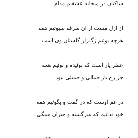
ساكنان در ميخانه عشقيم مدام‏
از ازل مست از آن طرفه سبوئيم همه‏
هرچه بوئيم زگلزار گلستان وى است‏
عطر يار است كه بوئيده و بوئيم همه‏
جز رخ يار جمالى و جميلى نبود
در غم اوست كه در گفت و بگوئيم همه‏
خود ندانيم كه سرگشته و حيران همگى‏