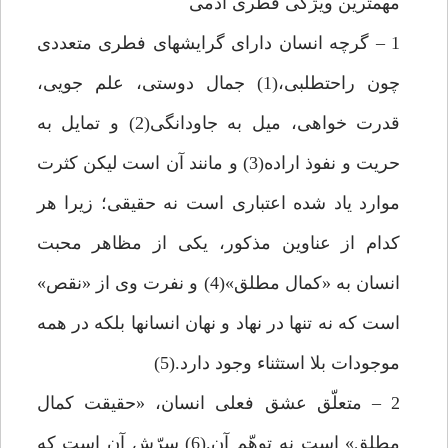
مهمترين ويژگى فطرى آدمى‏
1 – گرچه انسان داراى گرايش‏هاى فطرى متعددى
چون راحت‏طلبى،(1) جمال دوستى، علم جويى،
قدرت خواهى، ميل به جاودانگى(2) و تمايل به
حريت و نفوذ اراده(3) و مانند آن است ليكن كثرت
موارد ياد شده اعتبارى است نه حقيقى؛ زيرا هر
كدام از عناوين مذكور، يكى از مظاهر محبت
انسان به «كمال مطلق»(4) و نفرت وى از «نقص»
است كه نه تنها در نهاد و نهان انسانها بلكه در همه
موجودات بلا استثناء وجود دارد.(5)
2 – متعلّق عشق فعلى انسان، «حقيقت كمال
مطلق» است نه توهّم آن.(6) سرّش آن است كه