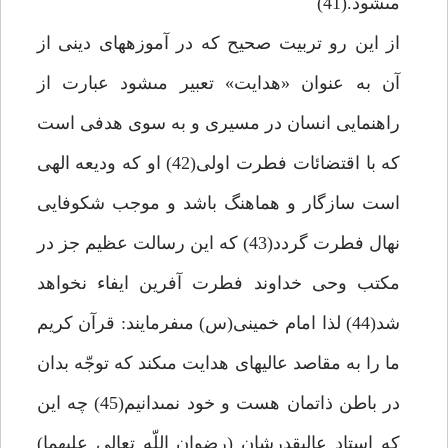
مى‏شود.(41)
از اين رو تربيت صحيح كه در آموزه‏هاى دينى از
آن به عنوان «هدايت» تعبير مى‏شود عبارت از
راهنمايى انسان در مسيرى و به سوى هدفى است
كه با اقتضائات فطرت اولى(42) او كه وديعه الهى
است سازگار و هماهنگ باشد و موجب شكوفايى
نهال فطرت گردد(43) كه اين رسالت عظيم جز در
مكتب وحى خداوند فطرت آفرين ايفاء نخواهد
شد(44) لذا امام خمينى(س) مى‏فرمايند: قرآن كريم
ما را به مقاصد عاليه‏اى هدايت مى‏كند كه توجّه بدان
در باطن ذاتمان هست و خود نمى‏دانيم(45) چه اين
كه استاد عاليقدرشان (رضوان اللّه تعالى عليهما)