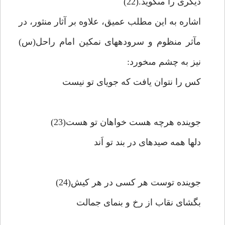
ديگرى را مى‏گويد.(22)
اشاره به اين مطلب عميق، علاوه بر آثار منثور، در
مآثر منظوم و سروده‏هاى نمكين امام راحل(س)
نيز به چشم مى‏خورد:
كس را نتوان يافت كه جوياى تو نيست‏
جوينده هرچه هست خواهان تو هست(23)
دلها همه صيدهاى در بند تو اَند
جوينده توست هر كسى در هر كيش(24)
بگشاى نقاب از رخ و بنماى جمالت‏