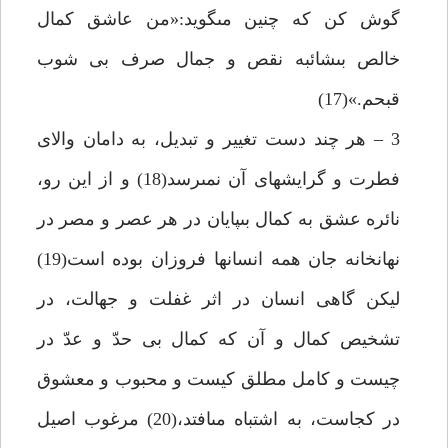
گوش كن كه چنين مى‏گويد:«من عاشق كمال
خالص بى‏شائبه نقص و جمال صرف بى شوب
قبحم.»(17)
3 – هر چند دست تغيير و تبديل، به دامان والاى
فطرت و گرايشهاى آن نمى‏رسد(18) و از اين رو،
نائره عشق به كمال بى‏پايان در هر عصر و مصر در
نهانخانه جان همه انسانها فروزان بوده است(19)
ليكن گاهى انسان در اثر غفلت و جهالت، در
تشخيص كمال و آن كه كمال بى حدّ و عدّ در
چيست و كامل مطلق كيست و محبوب و معشوق
در كجاست، به اشتباه مى‏افتد،(20) مرغوب اصيل