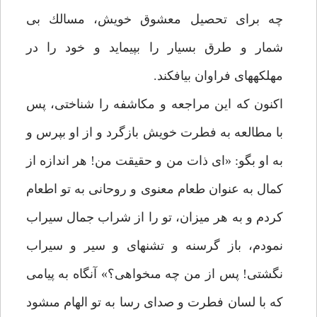
چه براى تحصيل معشوق خويش، مسالك بى
شمار و طرق بسيار را بپيمايد و خود را در
مهلكه‏هاى فراوان بيافكند.
اكنون كه اين مراجعه و مكاشفه را شناختى، پس
با مطالعه به فطرت خويش بازگرد و از او بپرس و
به او بگو: «اى ذات من و حقيقت من! هر اندازه از
كمال به عنوان طعام معنوى و روحانى به تو اطعام
كردم و به هر ميزان، تو را از شراب جمال سيراب
نمودم، باز گرسنه و تشنه‏اى و سير و سيراب
نگشتى! پس از من چه مى‏خواهى؟» آنگاه به پيامى
كه با لسان فطرت و صداى رسا به تو الهام مى‏شود