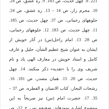
221. 8. چهل حديث، ص 183. 9. ره عشق، ص 24.
10. محرم راز، ص 14 – 13. ره عشق، ص 24.
جلوه‏هاى رحمانى، ص 37. چهل حديث، ص 185.
11. چهل حديث، ص 183. 12. جلوه‏هاى رحمانى،
ص 28. 13. امام راحل(س) در آثار خويش از
ايشان به عنوان شيخ عظيم الشأن، جليل و عارف
كامل و استاد خويش در معارف الهى ياد و نام
شريف وى را با «تفديه» ذكر مى‏كنند. 14. چهل
حديث، ص 20. 15. همان مصدر، ص 181. 16.
رشحات البحار، كتاب الانسان و الفطره، ص 37 –
35. 17. حضرت امام (س) نيز صريحاً به اين
موضوع اشاره نموده‏اند: صحيفه نور، ج 12، ص