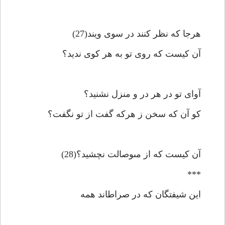
هرجا كه نظر كنند در سوى ويند(27)
آن كيست كه روى تو به هر كوى نديد؟
آواى تو در هر در و منزل نشنيد؟
كو آن كه سخن ز هركه گفت از تو نگفت؟
آن كيست كه از مى‏وصالت نچشيد؟(28)
***
اين شيفتگان كه در صراطاند همه‏