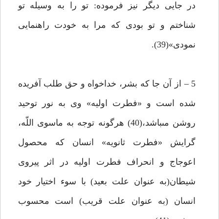
در جايى ديگر نيز فرموده: تو را به وسيله تو
شناختم و تو بودى كه مرا به خودت راهنمايى
نمودى»(39).
5 – از آن جا كه بشر، خداخواه و حق طلب آفريده
شده است و «فطرت اوليه» وى به نور توحيد
روشن مى‏باشد،(40) هرگونه توجه به ماسوى اللّه،
گرايش «فطرت ثانويه» انسان كه محصول
اعوجاج و انحراف فطرت اوليه در اثر پيروى
شيطان(به عنوان علت بعيد) با سوء اختيار خود
انسان (به عنوان علت قريب) است محسوب