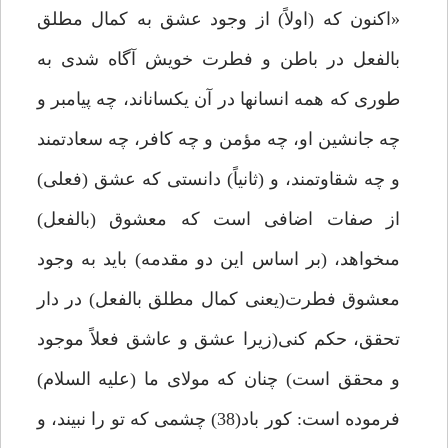
«اكنون كه (اولاً) از وجود عشق به كمال مطلق
بالفعل در باطن و فطرت خويش آگاه شدى به
طورى كه همه انسانها در آن يكسان‏اند، چه پيامبر و
چه جانشين او، چه مؤمن و چه كافر، چه سعادتمند
و چه شقاوتمند، و (ثانياً) دانستى كه عشق (فعلى)
از صفات اضافى است كه معشوق (بالفعل)
مى‏خواهد، (بر اساس اين دو مقدمه) بايد به وجود
معشوق فطرت(يعنى كمال مطلق بالفعل) در دار
تحقق، حكم كنى(زيرا عشق و عاشق فعلاً موجود
و محقق است) چنان كه مولاى ما (عليه السلام)
فرموده است: كور باد(38) چشمى كه تو را نبيند، و