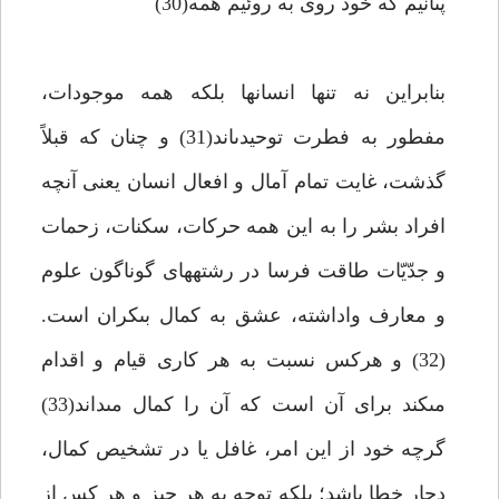
پى‏آنيم كه خود روى به روئيم همه(30)
بنابراين نه تنها انسانها بلكه همه موجودات،
مفطور به فطرت توحيدى‏اند(31) و چنان كه قبلاً
گذشت، غايت تمام آمال و افعال انسان يعنى آنچه
افراد بشر را به اين همه حركات، سكنات، زحمات
و جدّيّات طاقت فرسا در رشته‏هاى گوناگون علوم
و معارف واداشته، عشق به كمال بى‏كران است.
(32) و هركس نسبت به هر كارى قيام و اقدام
مى‏كند براى آن است كه آن را كمال مى‏داند(33)
گرچه خود از اين امر، غافل يا در تشخيص كمال،
دچار خطا باشد؛ بلكه توجه به هر چيز و هر كس از