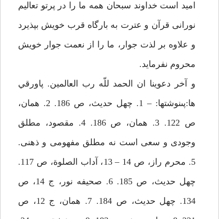
اميد است خداوند سبحان همه ما را در پرتو تعاليم
نورانى قرآن و عترت به بارگاه قرب خويش بپذيرد
و علاوه بر لذت جوار، ما را از نعمت جوار خويش
محروم نفرمايد.
و آخر دعوينا ان الحمد للّه رب العالمين. پاورقي
ها:پى‏نوشت‏ها: – 1. چهل حديث، ص 186. 2. همان،
ص 122. 3. همان، ص 186. 4. مقصود، مطلق
وجودى و سعى است نه مطلق مفهومى و ذهنى.
5. محرم راز، ص 14 – 13، آداب الصلوة، ص 117.
چهل حديث، ص 185. 6. صحيفه نور، ج 14، ص
134. چهل حديث، ص 184. 7. همان، ج 12، ص