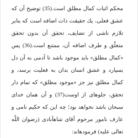
محكم اثبات كمال مطلق است.(35) توضيح آن كه
عشق فعلى، يك حقيقت ذات اضافه است كه بنابر
تلازم ناشى از تضايف، تحقق آن بدون تحقق
متعلّق و طرف اضافه آن، ممتنع است.(36) پس
«كمال مطلق» بايد موجود باشد تا آدمى به آن دل
بسپارد و عشق انسان بدان به فعليت برسد، و
كمال مطلق نيز جز «موجود مطلق» كه تمام دار
تحقق، جلوه‏اى از اوست(37) و آن همان خداى
سبحان باشد نخواهد بود؛ چه اين كه حكيم نامى و
عارف نامور مرحوم آقاى شاه‏آبادى (رضوان اللّه
تعالى عليه) فرموده‏اند: