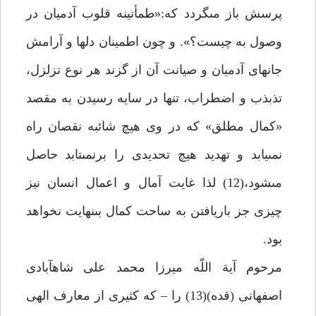
پرسش باز مى‏گردد كه:«طمأنينه قلوب آدميان در
وصول به چيست؟». و چون اطمينان دل‏ها و آرامش
جانهاى آدميان و صيانت آن از گزند هر نوع تزلزل،
تذبذب و اضطراب، تنها در سايه رسيدن به مقصد
«كمال مطلق» كه در وى هيچ شائبه نقصان راه
نمى‏يابد و تهديد هيچ تحديدى را برنمى‏تابد حاصل
مى‏شود،(12) لذا غايت آمال و اعمال انسان نيز
چيزى جز باريافتن به ساحت كمال بى‏نهايت نخواهد
بود.
مرحوم آية اللّه ميرزا محمد على شاه‏آبادى
اصفهانى (قده)(13) را – كه كثيرى از معارف الهى