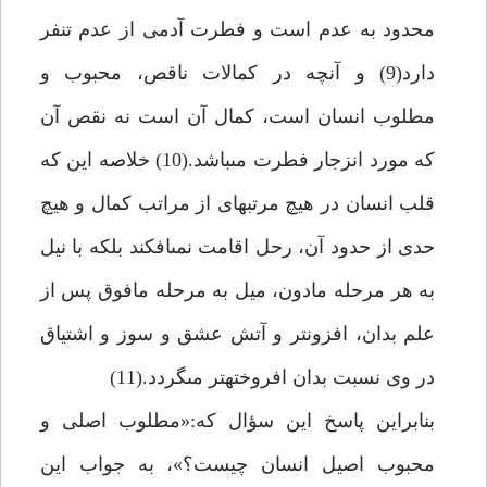
محدود به عدم است و فطرت آدمى از عدم تنفر
دارد(9) و آنچه در كمالات ناقص، محبوب و
مطلوب انسان است، كمال آن است نه نقص آن
كه مورد انزجار فطرت مى‏باشد.(10) خلاصه اين كه
قلب انسان در هيچ مرتبه‏اى از مراتب كمال و هيچ
حدى از حدود آن، رحل اقامت نمى‏افكند بلكه با نيل
به هر مرحله مادون، ميل به مرحله مافوق پس از
علم بدان، افزون‏تر و آتش عشق و سوز و اشتياق
در وى نسبت بدان افروخته‏تر مى‏گردد.(11)
بنابراين پاسخ اين سؤال كه:«مطلوب اصلى و
محبوب اصيل انسان چيست؟»، به جواب اين