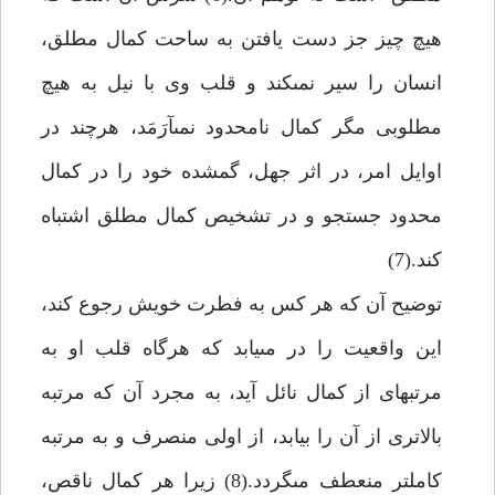
هيچ چيز جز دست يافتن به ساحت كمال مطلق،
انسان را سير نمى‏كند و قلب وى با نيل به هيچ
مطلوبى مگر كمال نامحدود نمى‏آرَمَد، هرچند در
اوايل امر، در اثر جهل، گمشده خود را در كمال
محدود جستجو و در تشخيص كمال مطلق اشتباه
كند.(7)
توضيح آن كه هر كس به فطرت خويش رجوع كند،
اين واقعيت را در مى‏يابد كه هرگاه قلب او به
مرتبه‏اى از كمال نائل آيد، به مجرد آن كه مرتبه
بالاترى از آن را بيابد، از اولى منصرف و به مرتبه
كامل‏تر منعطف مى‏گردد.(8) زيرا هر كمال ناقص،