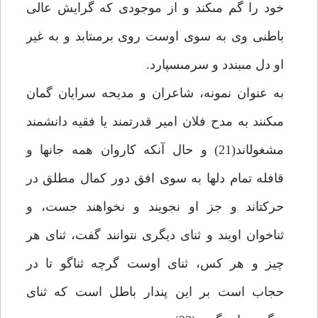
خود را گم مى‏كند و از موجودى كه گرايش عالى
باطنى وى به سوى اوست روى برمى‏تابد و به غير
او دل مى‏بندد و سرمى‏سپارد.
به عنوان نمونه، شاعران و مديحه سرايان گمان
مى‏كنند به مدح فلان امير قدرتمند يا فقيه دانشمند
مشغول‏اند(21) و حال آن‏كه كاروان همه جانها و
قافله تمام دلها به سوى افق دور كمال مطلق در
حركت‏اند و جز او نجويند و نخواهند جست، و
ثناخوان اويند و ثناى ديگرى نتوانند گفت، ثناى هر
چيز و هر كس، ثناى اوست گرچه ثناگو تا در
حجاب است بر اين پندار باطل است كه ثناى