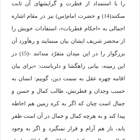
را با استمداد از فطرت و گرايش‏هاى آن ثابت
مى‏كنند(14) و حضرت امام(س) نيز در مقام اشاره
اجمالى به «احكام فطريات»، استفادات خويش را
از محضر شريف ايشان بيان مى‏نمايند و ره‏آورد آن
بزرگوار را در اين ميدان متفرّد مى‏دانند -(15) در
اين زمينه، بيانى راهگشا و دلرباست: «براى بيان
اقامه چهره عقل به سمت دين، گوييم: انسان به
حسب وجدان و فطرتش، طالب كمال و حسن و
جمال است چنان كه اگر به كره زمين هم احاطه
پيدا كند و به هرچه كمال و جمال در آن است ظفر
يابد، باز هم آرام و قرار نمى‏گيرد و اگر به وجود