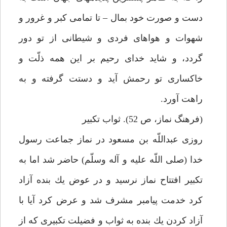
دست و صورت خود بمال – تا تمامى كبر و غرور و
شهوات و هواهاى فردى و شيطانى از تو دور
گردد، و شايد خداى رحيم بر اين همه ذلّت و
خاكسارى تو رحمش آيد و دستت گرفته و به
راهت آورد.
(فرهنگ نماز، ص 52). ثواب تكبير
روزى عبداللّه بن مسعود در نماز جماعت رسول
خدا (صلى اللّه عليه و آله وسلّم) حاضر شد اما به
تكبير افتتاح نماز نرسيد و در عوض يك بنده آزاد
كرد خدمت پيامبر مشرف شد و عرض كرد آيا با
آزاد كردن يك بنده به ثواب و فضيلت تكبيرى كه از