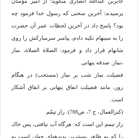
جابربن عبداللّه انصارى مى‏گويد: از امير مؤمنان
پرسيدند: آخرين سخنى كه رسول خدا فرمود چه
بود؟ پاسخ داد در آخرين لحظات عمر آن حضرت
را به سينه‏ام تكيه دادم، پيامبر سرمباركش را روى
شانه‏ام قرار داد و فرمود: الصلاة الصلاة، نماز
،نماز. صدقه پنهانى‏
فضيلت نماز شب بر نماز (مستحب) در هنگام
روز، مانند فضيلت انفاق پنهانى بر انفاق آشكار
است.
(كنزالعمال، ج 7، ص‏788). راز تيمّم‏
راز تيمم اين است كه: هرگاه آب نيافتى، پس خاك
را كه به ظاهر پست‏ترين پديده‏هاى جهان است به