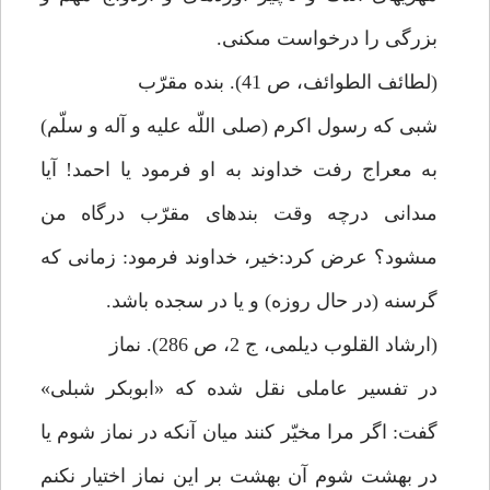
بزرگى را درخواست مى‏كنى.
(لطائف الطوائف، ص 41). بنده مقرّب
شبى كه رسول اكرم (صلى اللّه عليه و آله و سلّم)
به معراج رفت خداوند به او فرمود يا احمد! آيا
مى‏دانى درچه وقت بنده‏اى مقرّب درگاه من
مى‏شود؟ عرض كرد:خير، خداوند فرمود: زمانى كه
گرسنه (در حال روزه) و يا در سجده باشد.
(ارشاد القلوب ديلمى، ج 2، ص 286). نماز
در تفسير عاملى نقل شده كه «ابوبكر شبلى»
گفت: اگر مرا مخيّر كنند ميان آنكه در نماز شوم يا
در بهشت شوم آن بهشت بر اين نماز اختيار نكنم