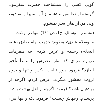
گويى كسى را نمى‏شناخت حضرت مى‏فرمود:
گرسنه از غذا سير و تشنه از آب، سيراب مى‏شود،
ولى من از نماز، سير نمى‏شوم.
(مستدرك وسائل، ج‏1، ص 174). تنها در بهشت‏
«ابوسلام عبدى» مى‏گويد: خدمت امام صادق (عليه
السلام) رسيدم و عرض كردم: چه مى‏فرماييد
درباره مردى كه نماز عصرش را عمداً تأخير
اندازد؟ فرمود: روز قيامت بى‏كس و تنها و بدون
ثروت محشور مى‏گردد. عرض كردم: اگرچه از
بهشتيان باشد؟ فرمود: اگرچه از اهل بهشت باشد.
پرسيدم: رتبه‏اش چيست؟ فرمود: يكه و تنها بى‏زن