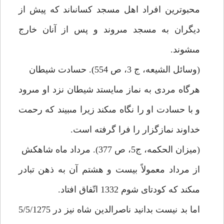
محبوترين افراد اهل مسجد كسانى‏اند كه پيش از
ديگران به مسجد مى‏روند و پس از آنان خارج
مى‏شوند.
(وسائل الشيعه، ج 3، ص 554). حسادت شيطان‏
هرگاه مردى به نماز مى‏ايستد شيطان نزد او مى‏رود
و با حسادت او را نگاه مى‏كند زيرا مى‏بيند كه رحمت
خداوند نمازگزار را فرا گرفته است.
(ميزان الحكمه، ج‏5، ص 377). مرداد ماه شاه‏كش‏
از مرداد معمولاً بيست و هشتم آن به ذهن تبادر
مى‏كند كه كودتاى شوم 1332 اتّفاق افتاد.
اما بد نيست بدانيد ناصرالدين شاه نيز در 5/5/1275