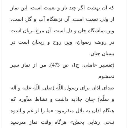
كه آن بهشت اگر چند ناز و نعمت است، اين نماز
از ولى نعمت است. آن نزهتگاه آب و گل است،
وين تماشگاه جان و دل است. آن مرغ بريان است
در روضه رضوان، وين روح و ريحان است در
بستان جنان.
(تفسير عاملى، ج‏1، ص 473). من از نماز سير
نمى‏شوم‏
صداى اذان براى رسول اللّه (صلى اللّه عليه و آله
و سلّم) چنان جاذبه داشت و نشاط مى‏آورد كه
هنگام اذان به بلال مى‏فرمود: «ما را از غم و اندوه
تلخى رهايى بخش» هرگاه وقت نماز مى‏رسيد