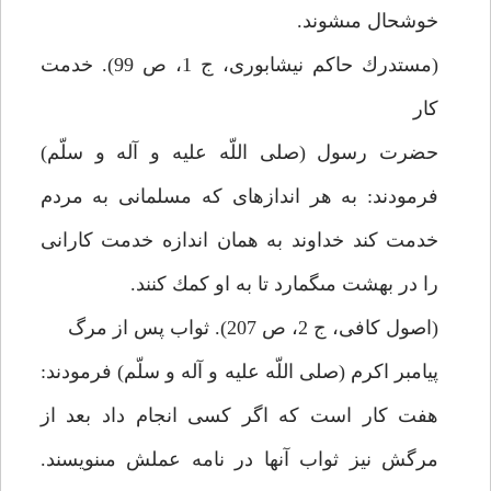
خوشحال مى‏شوند.
(مستدرك حاكم نيشابورى، ج 1، ص 99). خدمت
كار
حضرت رسول (صلى اللّه عليه و آله و سلّم)
فرمودند: به هر اندازه‏اى كه مسلمانى به مردم
خدمت كند خداوند به همان اندازه خدمت كارانى
را در بهشت مى‏گمارد تا به او كمك كنند.
(اصول كافى، ج 2، ص 207). ثواب پس از مرگ‏
پيامبر اكرم (صلى اللّه عليه و آله و سلّم) فرمودند:
هفت كار است كه اگر كسى انجام داد بعد از
مرگش نيز ثواب آنها در نامه عملش مى‏نويسند.