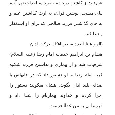
عبارتند: از كاشتن درخت، حفرچاه، احداث نهر آب،
بناى مسجد، نوشتن قرآن، به ارث گذاشتن علم و
به جاى گذاشتن فرزند صالحى كه براى او استغفار
و دعا كند.
(المواعظ العدديه، ص 194). بركت اذان‏
هشام بن ابراهيم خدمت امام رضا (عليه السلام)
شرفياب شد و از بيمارى و نداشتن فرزند شكوه
كرد. امام رضا به او دستور داد كه در خانه‏اش با
صداى بلند اذان بگويد. هشام مى‏گويد: دستور را
اجرا كردم و خداوند بيمارى‏ام را شفا داد و
فرزندانى به من عطا فرمود.