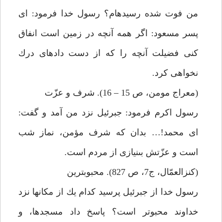
من فوت شده رسيده‏ام؟ رسول خدا فرمود: اى
پسر مسعود: اگر همه آنچه در زمين است انفاق
كنى فضيلت آنچه را كه از دست داده‏اى درك
نخواهى كرد.
(معراج مومن، ص 15 – 16). شرف و عزّت
رسول اكرم فرمود: جبرئيل نزد من آمد و گفت:
اى محمد!… بدان كه شرف مؤمن، نماز شب
است و عزّتش بى‏نيازى از مردم است.
(كنزالعمّال، ج‏7، ص 827). محبوبترين
رسول خدا از جبرئيل پرسيد كدام يك از مكانها نزد
خداوند محبوتر است؟ پاسخ داد مسجدها، و