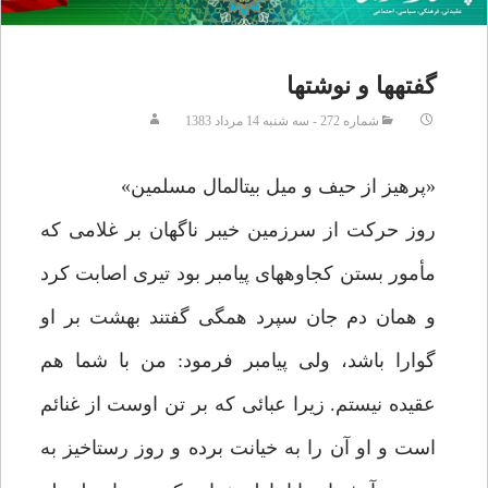
گفته‏ها و نوشتها
شماره 272 - سه شنبه 14 مرداد 1383
«پرهيز از حيف و ميل بيت‏المال مسلمين»
روز حركت از سرزمين خيبر ناگهان بر غلامى كه
مأمور بستن كجاوه‏هاى پيامبر بود تيرى اصابت كرد
و همان دم جان سپرد همگى گفتند بهشت بر او
گوارا باشد، ولى پيامبر فرمود: من با شما هم
عقيده نيستم. زيرا عبائى كه بر تن اوست از غنائم
است و او آن را به خيانت برده و روز رستاخيز به