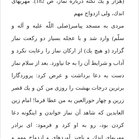
(هزار و يك نكته درباره نماز، ص 182). مهريه‏اى
اندك، ولى ازدواج مهم‏
مردى به مسجد پيامبر(صلى اللّه عليه و آله و
سلّم) وارد شد و با عجله بسيار دو ركعت نماز
گزارد (و هيچ يك) از اركان نماز را رعايت نكرد و
آداب و شرايط آن را به جا نياورد. بعد از سلام نماز
دست به دعا برداشت و عرض كرد: پروردگارا
برترين درجات بهشت را روزى من كن و يك قصر
زرين و چهار حورالعين به من عطا فرما! امام زين
العابدين كه شاهد آن نماز خواندن و اينگونه دعا
كردن بود، رو به او كرد و فرمود: اى برادر
مهريه‏اى اندك و ناچيز آورده‏اى و ازدواج مهم و