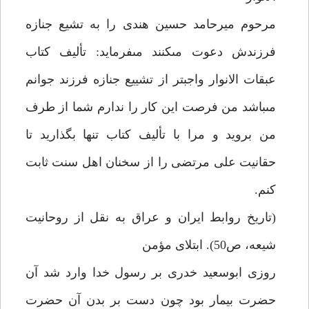
مرحوم ميرحامد حسين هندى را به تشيع جنازه
فرزندش دعوت مى‏كنند مى‏فرمايد: تأليف كتاب
عبقات الانوار واجب‏تر از تشييع جنازه فرزند جوانم
مى‏باشد من فرصت اين كار را ندارم شما از طرف
من برويد و مرا با تأليف كتاب تنها بگذاريد تا
حقانيت على مرتضى را از سخنان اهل سنت ثابت
كنم.
(تاريخ روابط ايران و عراق به نقل از روحانيت
شيعه، ص‏50). ابتلاى مؤمن
روزى ابوسعيد خدرى بر رسول خدا وارد شد آن
حضرت بيمار بود چون دست بر بدن آن حضرت