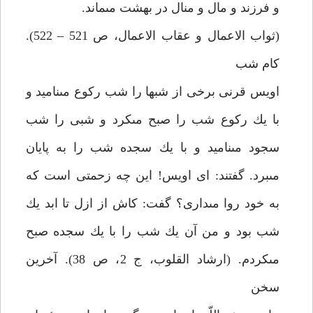
و فرزند و مال و منال در بهشت مى‏ماند.
(ثواب الاعمال و عقاب الاعمال، ص 521 – 522).
كام شب‏
اويس قرنى برخى از شبها را شب ركوع مى‏ناميد و
با يك ركوع شب را صبح مى‏كرد و شبى را شب
سجود مى‏ناميد و با يك سجده شب را به پايان
مى‏برد. گفتند: اى اويس! اين چه زحمتى است كه
به خود روا مى‏دارى؟ گفت: كاش از ازل تا ابد يك
شب بود و من آن يك شب را با يك سجده صبح
مى‏كردم. (ارشاد القلوب، ج 2، ص 38). آخرين
سخن‏