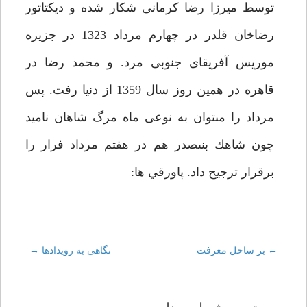
توسط ميرزا رضا كرمانى شكار شده و ديكتاتور
رضاخان قلدر در چهارم مرداد 1323 در جزيره
موريس آفريقاى جنوبى مرد. و محمد رضا در
قاهره در همين روز سال 1359 از دنيا رفت. پس
مرداد را مى‏توان به نوعى ماه مرگ شاهان ناميد
چون شاهك بنى‏صدر هم در هفتم مرداد فرار را
برقرار ترجيح داد. پاورقي ها:
←
Post
بر ساحل معرفت‏
نگاهى به رويدادها
→
navigation