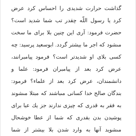
گذاشت حرارت شديدى را احساس كرد عرض
كرد يا رسول اللّه چقدر تب شما شديد است؟
حضرت فرمود: آرى اين چنين بلا براى ما سخت
مى‏شود كه اجر ما بيشتر گردد. ابوسعيد پرسيد: چه
كسى بلاى او شديدتر است؟ فرمود پيامبرانند،
عرض كرد بعد از پيامبران فرمود: علما و
دانشمندان، عرض كرد بعد از علماء؟ فرمود:
بندگان صالح خدا كسانى مى‏باشند كه مبتلا مى‏شوند
به فقر به قدرى كه چيزى ندارند جز يك عبا براى
پوشيدن بدن بقدرى كه شما از عطا خوشحال
مى‏شويد آنها به وارد شدن بلا بيشتر از شما