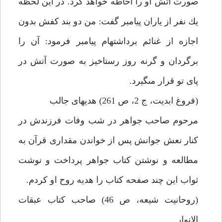
صورت آتش او را احاطه خواهد كرد. در اين لحظه
يك نفر از ياران پيامبر گفت: من دو بند كفش بدون
اجازه از غنائم برداشته‏ام پيامبر فرمود: آن را
برگردان و گرنه روز رستاخيز به صورت آتش در
پاى تو قرار مى‏گيرد.
(فروغ ابديت، ج 2، ص 261) هديه‏اى جالب‏
مرحوم صاحب جواهر در شب وفات فرزندش در
كنار نعش جوانش پس از خواندن مقدارى قرآن به
مطالعه و نوشتن كتاب جواهر پرداخت و نوشت
ثواب اين چند صفحه كتاب را هديه روح او كردم.
(روحانيت شيعه، ص 46) صاحب كتاب عبقات
الانوار