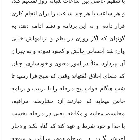
با تنظيم خاصى بين ساعات شبانه روز تقسيم كند،
و هر ساعت يا هر چند ساعت را براى انجام كارى
قرار داده، و به اين برنامه و نظم ادامه دهد، به
گونه‏اى كه اگر روزى در نظم و برنامه‏اش خللى
وارد شد احساس چالش و كمبود نموده و به جبران
آن بپردازد، مثلاً در امور معنوى و خودسازى، چنان
كه علماى اخلاق گفته‏اند وقتى كه صبح فرا رسيد تا
شب هنگام خواب پنج مرحله را با ترتيب و برنامه
خاص بپيمايد كه عبارتند از: مشارطه، مراقبه،
محاسبه، معاتبه و مكافئه. يعنى در مرحله نخست
با خدا و خود شرط و عهد كند كه گناه نكند و دچار
لغزش نگردد. در مرحله دوم، مراقب و متوجه