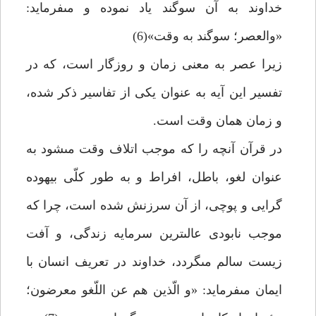
خداوند به آن سوگند ياد نموده و مى‏فرمايد:
«والعصر؛ سوگند به وقت»(6)
زيرا عصر به معنى زمان و روزگار است، كه در
تفسير اين آيه به عنوان يكى از تفاسير ذكر شده،
و زمان همان وقت است.
در قرآن آنچه را كه موجب اتلاف وقت مى‏شود به
عنوان لغو، باطل، افراط و به طور كلّى بيهوده
گرايى و پوچى، از آن سرزنش شده است، چرا كه
موجب نابودى عالى‏ترين سرمايه زندگى، و آفت
زيست سالم مى‏گردد، خداوند در تعريف انسان با
ايمان مى‏فرمايد: «و الّذين هم عن اللّغو معرضون؛