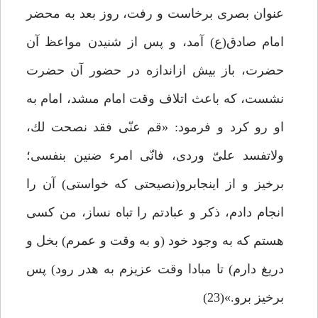
عنوان بصرى برخاست و رفت، روز بعد به محضر
امام صادق(ع) آمد، و پس از شنيدن مواعظ آن
حضرت، باز بيش ازاندازه در حضور آن حضرت
نشست، كه باعث اتلاف وقت امام مى‏شد، امام به
او رو كرد و فرمود: «قم عنّى فقد نصحت لك،
ولاتفسد علىّ وردى، فانّى امرء ضنين بنفسى؛
برخيز و از اينجابرو(نصيحتى كه خواستى) آن را
انجام دادم، ذكر و عبادتم را تباه نساز، من كسى
هستم كه به وجود خود (و به وقت و عمرم) بخل و
دريغ دارم) تا مبادا وقت عزيزم به هدر رود) پس
برخيز برو.»(23)