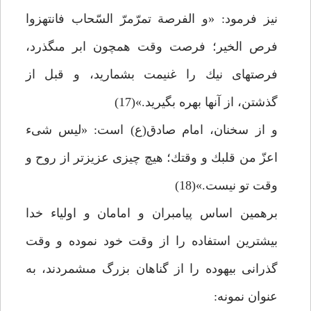
نيز فرمود: «و الفرصة تمرّمرّ السّحاب فانتهزوا
فرص الخير؛ فرصت وقت همچون ابر مى‏گذرد،
فرصت‏هاى نيك را غنيمت بشماريد، و قبل از
گذشتن، از آن‏ها بهره بگيريد.»(17)
و از سخنان، امام صادق(ع) است: «ليس شى‏ء
اعزّ من قلبك و وقتك؛ هيچ چيزى عزيزتر از روح و
وقت تو نيست.»(18)
برهمين اساس پيامبران و امامان و اولياء خدا
بيشترين استفاده را از وقت خود نموده و وقت
گذرانى بيهوده را از گناهان بزرگ مى‏شمردند، به
عنوان نمونه: