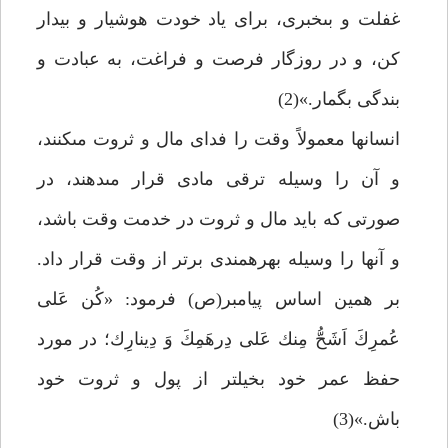
غفلت و بى‏خبرى، براى ياد خودت هوشيار و بيدار
كن، و در روزگار فرصت و فراغت، به عبادت و
بندگى بگمار.»(2)
انسان‏ها معمولاً وقت را فداى مال و ثروت مى‏كنند،
و آن را وسيله ترقى مادى قرار مى‏دهند، در
صورتى كه بايد مال و ثروت در خدمت وقت باشد،
و آنها را وسيله بهره‏مندى برتر از وقت قرار داد.
بر همين اساس پيامبر(ص) فرمود: «كُن عَلى
عُمرِكَ اَشَحُّ مِنك عَلى دِرهَمِكَ وَ دِينارِك؛ در مورد
حفظ عمر خود بخيل‏تر از پول و ثروت خود
باش.»(3)