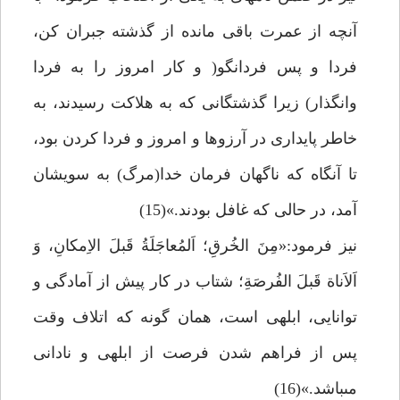
آن‏چه از عمرت باقى مانده از گذشته جبران كن،
فردا و پس فردانگو( و كار امروز را به فردا
وانگذار) زيرا گذشتگانى كه به هلاكت رسيدند، به
خاطر پايدارى در آرزوها و امروز و فردا كردن بود،
تا آنگاه كه ناگهان فرمان خدا(مرگ) به سويشان
آمد، در حالى كه غافل بودند.»(15)
نيز فرمود:«مِنَ الخُرقِ؛ اَلمُعاجَلَةُ قَبلَ الاِمكانِ، وَ
اَلاَناة قَبلَ الفُرصَةِ؛ شتاب در كار پيش از آمادگى و
توانايى، ابلهى است، همان گونه كه اتلاف وقت
پس از فراهم شدن فرصت از ابلهى و نادانى
مى‏باشد.»(16)