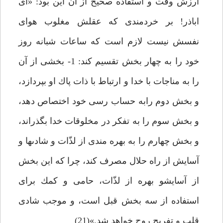
ارزش وقت و استفاده صحيح از آن اين بود: «اى
اباذر! بر خردمندى كه عقلش مغلوب هواى
نفسش نيست لازم است كه ساعات شبانه روز
خود را به چهار بخش تقسيم كند: 1- بخشى از آن
را به مناجات با خدا و ارتباط با ذات پاك او بپردازد،
و بخش دوم رابه حساب رسى خود اختصاص دهد،
و بخش سوم را به تفكر در مخلوقات خدا بگذراند،
و بخش چهارم را به بهره مندى از لذّات و شادى‏ها و
آسايش از راه حلال مصرف كند، چرا كه اين بخش
از آسايش‏و بهره از لذّات، حامى و كمك براى
استفاده از سه بخش قبل است، و موجب شادى
قلب و تفريح روح خواهد شد.»(21)