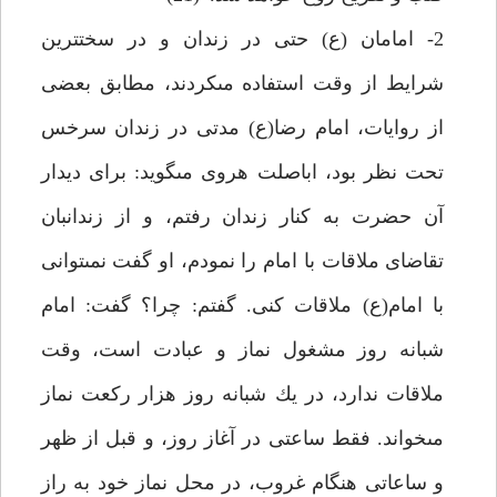
2- امامان (ع) حتى در زندان و در سخت‏ترين
شرايط از وقت استفاده مى‏كردند، مطابق بعضى
از روايات، امام رضا(ع) مدتى در زندان سرخس
تحت نظر بود، اباصلت هروى مى‏گويد: براى ديدار
آن حضرت به كنار زندان رفتم، و از زندانبان
تقاضاى ملاقات با امام را نمودم، او گفت نمى‏توانى
با امام(ع) ملاقات كنى. گفتم: چرا؟ گفت: امام
شبانه روز مشغول نماز و عبادت است، وقت
ملاقات ندارد، در يك شبانه روز هزار ركعت نماز
مى‏خواند. فقط ساعتى در آغاز روز، و قبل از ظهر
و ساعاتى هنگام غروب، در محل نماز خود به راز