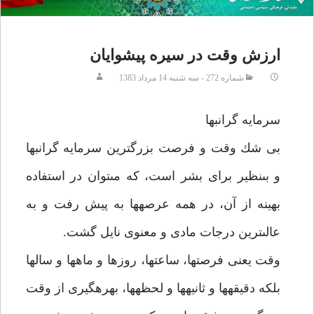
ارزش وقت در سيره پيشوايان‏
شماره 272 - سه شنبه 14 مرداد 1383
سرمايه گرانبها
بى شك وقت و فرصت بزرگترين سرمايه گرانبها
و بى‏نظير براى بشر است، كه مى‏توان در استفاده
بهينه از آن، در همه عرصه‏ها به پيش رفت و به
عالى‏ترين درجات مادى و معنوى نايل گشت.
وقت يعنى فرصت‏ها، ساعت‏ها، روزها و ماه‏ها و سال‏ها
بلكه دقيقه‏ها و ثانيه‏ها و لحظه‏ها، بهره‏گيرى از وقت