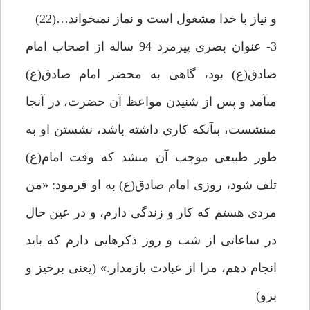
و نياز با خدا مشغول است و نماز نمى‏خواند…(22)
3- عنوان بصرى پيرمرد 94 ساله از اصحاب امام
صادق(ع) بود، گاهى به محضر امام صادق(ع)
مى‏آمد و پس از شنيدن مواعظ آن حضرت، در آنجا
مى‏نشست، بى‏آنكه كارى داشته باشد، نشستن او به
طور طبيعى موجب آن مى‏شد كه وقت امام(ع)
تلف شود، روزى امام صادق(ع) به او فرمود: «من
مردى هستم كه كار و زندگى دارم، و در عين حال
در ساعاتى از شب و روز ذكرهايى دارم كه بايد
انجام دهم، مرا از عبادت بازمدار.» (يعنى برخيز و
برو)