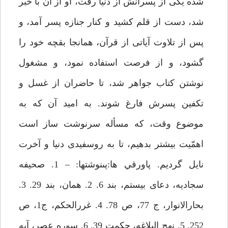
شده يكى از پسرانش از دنيا رفت، او از آن با خبر
شد، دست از قلم كشيد و كنار جنازه پسر آمد، و
پس از تلاوت آياتى از قرآن، همانجا بقچه خود را
گشود، و از فرصت استفاده نمود، و مشغول
نوشتن كتاب جواهر شد، تا حاضران از غسل و
تكفين پسرش فارغ شوند. به اميد آن كه به
موضوع وقت، كه مسأله سرنوشت ساز است
اهمّيت بيشتر بدهيم، تا به روسفيدى دنيا و آخرت
نايل گرديم. پاورقي ها:پى‏نوشت‏ها: – 1. صحيفه
سجاديه، دعاى بيستم، بند 6. 2. همان، بند 29. 3.
بحارالانوار، ج 77، ص 78. 4. غررالحكم، ج‏1، ص
252. 5. نهج البلاغه، حكمت 39. 6. سوره عصر، آيه