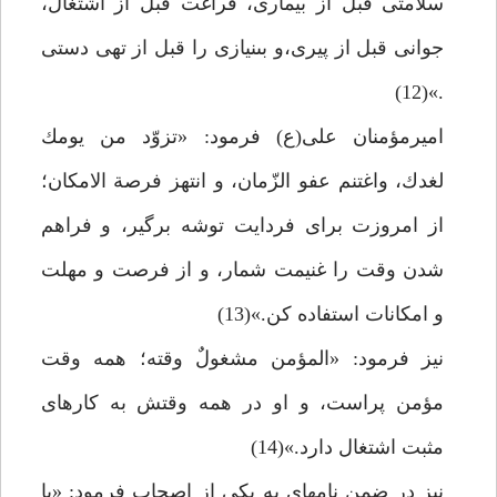
سلامتى قبل از بيمارى، فراغت قبل از اشتغال،
جوانى قبل از پيرى،و بى‏نيازى را قبل از تهى دستى
.»(12)
اميرمؤمنان على(ع) فرمود: «تزوّد من يومك
لغدك، واغتنم عفو الزّمان، و انتهز فرصة الامكان؛
از امروزت براى فردايت توشه برگير، و فراهم
شدن وقت را غنيمت شمار، و از فرصت و مهلت
و امكانات استفاده كن.»(13)
نيز فرمود: «المؤمن مشغولٌ وقته؛ همه وقت
مؤمن پراست، و او در همه وقتش به كارهاى
مثبت اشتغال دارد.»(14)
نيز در ضمن نامه‏اى به يكى از اصحاب فرمود: «با