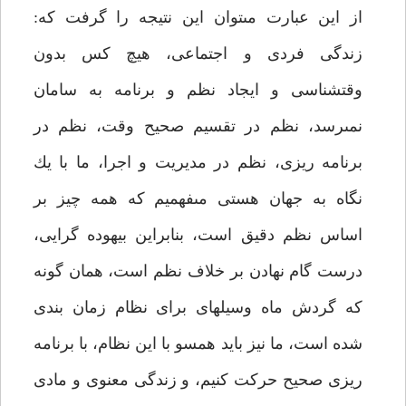
از اين عبارت مى‏توان اين نتيجه را گرفت كه:
زندگى فردى و اجتماعى، هيچ كس بدون
وقت‏شناسى و ايجاد نظم و برنامه به سامان
نمى‏رسد، نظم در تقسيم صحيح وقت، نظم در
برنامه ريزى، نظم در مديريت و اجرا، ما با يك
نگاه به جهان هستى مى‏فهميم كه همه چيز بر
اساس نظم دقيق است، بنابراين بيهوده گرايى،
درست گام نهادن بر خلاف نظم است، همان گونه
كه گردش ماه وسيله‏اى براى نظام زمان بندى
شده است، ما نيز بايد همسو با اين نظام، با برنامه
ريزى صحيح حركت كنيم، و زندگى معنوى و مادى