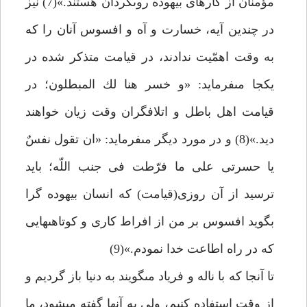
مؤمنان از كارهاى بيهوده روى‏گردان هستند.»(7) نيز
در چندين آيه، خسارت و آه و افسوس آنان را كه
به وقت اهمّيت ندادند، در قيامت متذكر شده در
يك‏جا مى‏فرمايد: «و خسر هنا لك المبطلون؛ در
قيامت اهل باطل و اتلاف‏گران وقت زيان خواهند
ديد.»(8) و در مورد ديگر مى‏فرمايد: «ان تقول نفسٌ
يا حسرتى على ما فرّطت فى جنب اللّه؛ بايد
ترسيد از آن روزى(قيامت) كه انسان بيهوده گرا
بگويد افسوس بر من از افراط كارى و كوتاهى‏هايى
كه در راه اطاعت خدا نمودم.»(9)
تا آنجا كه با ناله و فرياد مى‏گويند به دنيا باز گرديم و
از وقت استفاده كنيم، ولى به آنها گفته مى‏شود، ما