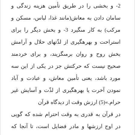
2- و بخشى را در طريق تأمين هزينه زندگى و
سامان دادن به معاش(مانند غذا، لباس، مسكن و
مركب) به كار مى‏گيرد 3- و بخش ديگر را براى
استراحت و بهره‏گيرى از لذّت‏هاى حلال و آرامش
بخش روح و روان برمى‏گزيند، و براى خردمند
صحيح نيست كه حركتش جز در يكى از اين سه
مورد باشد، يعنى تأمين معاش، و عبادت و آباد
نمودن آخرت يا بهره‏گيرى از لذّت و آسايش غير
حرام.»(5) ارزش وقت از ديدگاه قرآن‏
در قرآن به قدرى به وقت احترام شده كه گويى
در اوج ارزش‏ها و مادر فضايل است، تا آنجا كه