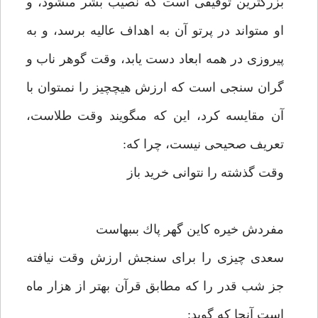
بزرگترين توفيقى است كه نصيب بشر مى‏شود، و
او مى‏تواند در پرتو آن به اهداف عاليه برسد، و به
پيروزى در همه ابعاد دست يابد، وقت گوهر ناب و
گران سنجى است كه ارزش هيچ‏چيز را نمى‏توان با
آن مقايسه كرد، اين كه مى‏گويند وقت طلاست،
تعريف صحيحى نيست، چرا كه:
وقت گذشته را نتوانى خريد باز
مفردش خيره كاين گهر پاك بى‏بهاست‏
سعدى چيزى را براى سنجش ارزش وقت نيافته
جز شب قدر را كه مطابق قرآن بهتر از هزار ماه
است آنجا كه گويد: