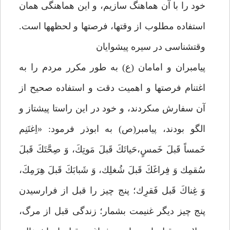
خود را با آن هماهنگ سازيم، و اين هماهنگى همان
استفاده مطلوب از وقت‏ها، فرصت‏ها و لحظه‏ها است.
وقت‏شناسى در سيره پيشوايان‏
پيامبران و امامان (ع) به طور مكرر مردم را به
اغتنام فرصت‏ها و اهميت دقت و استفاده صحيح از
آن سفارش مى‏كردند، و خود در اين راستا پيشتاز و
الگو بودند، پيامبر(ص) به ابوذر فرمود: «اِغتَنِم
خَمساً قَبلَ خَمسٍ،حَياتَكَ قَبلَ مَوتِكَ، وَ صِحَّتَكَ قَبلَ
سُقمِك وَ فِراغَكَ قَبلَ شُغلِك، وَ شَبابَكَ قَبلَ هِرَمِكَ،
وَ غِناكَ قَبل فَقرِك؛ پنج چيز را قبل از فرارسيدن
پنج چيز ديگر غنيمت بشمار؛ زندگى قبل از مرگ،