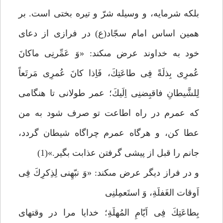
بلكه شرمايه، و وسيله شرّ و تيره بختى است. بر
همين اساس امام سجّاد(ع) در فرازى از دعاى
خود به خداوند عرض مى‏كند: «وَ عَمِّرنِى ماكانَ
عُمرِى بِذلَةً فِى طاعَتِكَ، فَاِذا كانَ عُمرِى مَرتَعاً
لِلشَّيطانِ فاقبِضنِى اِلَيكَ؛ عمر طولانى تا هنگامى
كه عمرم در راه اطاعت تو صرف شود به من
عطا كن، و هرگاه عمرم چراگاه شيطان گردد،
جانم را قبل از پيشى گرفتن عذابت بگير.»(1)
و در فراز ديگر عرض مى‏كند: «وَ نبّهِنى لِذِكرِكَ فِى
اَوقات الغَفلَةِ، وَ استَعمِلنِى
بِطاعَتِكَ فِى اَيّامِ المُهلَةِ؛ خدايا مرا در وقت‏هاى