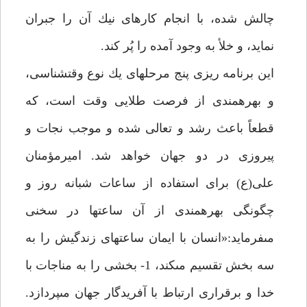
چالش شده، با انجام كارهاى نيك آن را جبران
نمايد، و خلأ به وجود آمده را پُر كند.
اين برنامه ريزى پنج مرحله‏اى يك نوع وقت‏شناسى،
و بهره‏مندى از فرصت طلايى وقت است، كه
قطعاً باعث رشد و تعالى شده و موجب نجات و
پيروزى در دو جهان خواهد شد. اميرمؤمنان
على(ع) براى استفاده از ساعات شبانه روز و
چگونگى بهره‏مندى از آن ساعت‏ها در سخنى
مى‏فرمايد:«انسان با ايمان ساعت‏هاى زندگيش را به
سه بخش تقسيم مى‏كند، 1- بخشى را به مناجات با
خدا و برقرارى ارتباط با آفريدگار جهان مى‏پردازد.