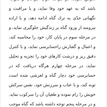
باشد كه به عهد خود وفا نمايد، و با مراقبت و
نگهبانى جدّى به ترك گناه ادامه دهد، و با اراده
نيرومند از ورود گناه بر زندگيش جلوگيرى نمايد، و
در مرحله سوم در پايان كار، خود را محاسبه كند،
و اعمال و گفتارش راحساب‏رسى نمايد، و با كنترل
دقيق ريز و درشت كارهاى خود را تجزيه و تحليل
نمايد، در مرحله چهارم هرگاه دريافت كه در
حساب‏رسى خود دچار گناه و لغزشى شده است
توبه كند، و با عتاب و سرزنش خود، نفس سركش
خويش را رام نموده و طغيان آن را سركوب نمايد.
و در مرحله پنجم توجه داشته باشد كه گناه موجب