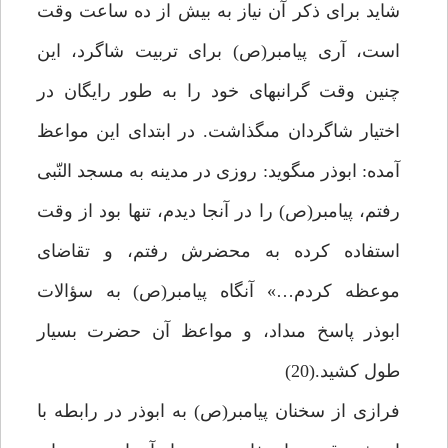
شايد براى ذكر آن نياز به بيش از ده ساعت وقت
است، آرى پيامبر(ص) براى تربيت شاگرد، اين
چنين وقت گرانبهاى خود را به طور رايگان در
اختيار شاگردان مى‏گذاشت. در ابتداى اين مواعظ
آمده: ابوذر مى‏گويد: روزى در مدينه به مسجد النّبى
رفتم، پيامبر(ص) را در آنجا ديدم، تنها بود از وقت
استفاده كرده به محضرش رفتم، و تقاضاى
موعظه كردم…» آنگاه پيامبر(ص) به سؤالات
ابوذر پاسخ مى‏داد، و مواعظ آن حضرت بسيار
طول كشيد.(20)
فرازى از سخنان پيامبر(ص) به ابوذر در رابطه با