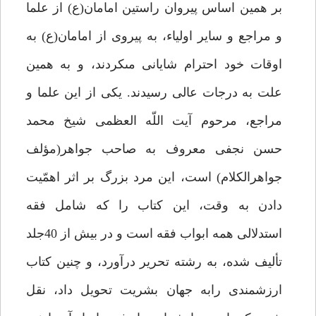
بر همين اساس پيروان راستين امامان(ع) از علما
و مراجع و ساير اولياء، به پيروى از امامان(ع) به
اوقات خود احترام شايانى مى‏كردند، و به همين
علت به درجات عالى رسيدند. يكى از اين علما و
مراجع، مرحوم آيت اللّه العظمى شيخ محمد
حسن نجفى معروف به صاحب جواهر(مؤلف
جواهرالكلام) است، اين مرد بزرگ بر اثر اهمّيت
دادن به وقت، اين كتاب را كه شامل فقه
استدلالى همه ابواب فقه است و در بيش از 40جلد
تأليف شده، به رشته تحرير درآورد، و چنين كتاب
ارزشمندى رابه جهان بشريت تحويل داد، نقل