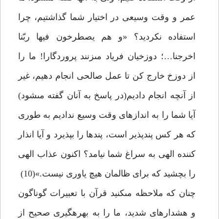
عمر و وقت وسيعى در اختيار شما گذاشتيم، چرا
استفاده نكرديد؟ «و هم يصطرخون فيها ربّنا
اخرجنا…؛ دوزخيان فرياد مى‏زنند پروردگارا! ما را
از دوزخ خارج كن تا عمل صالحى انجام دهيم، غير
از آنچه انجام داديم(در پاسخ به آنان گفته مى‏شود)
آيا شما را به اندازه‏اى وقت وسيع نداديم به طورى
كه هر كس پندپذير است، پندها را بپذيرد و آيا انذار
كننده الهى به سراغ شما نيامد؟ اكنون عذاب الهى
را بچشيد كه براى ظالمان هيچ ياورى نيست.»(10)
چنان كه ملاحظه مى‏كنيد قرآن با تعبيرات گوناگون
و هشدارهاى شديد، ما را به بهره‏گيرى صحيح از