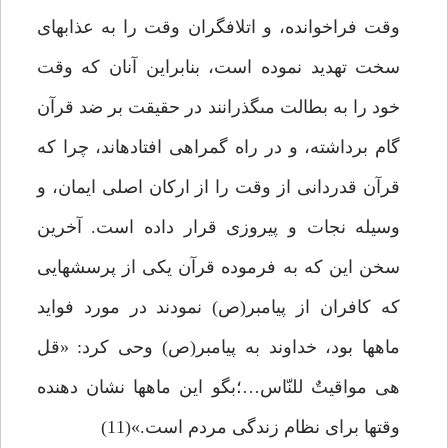
وقت فراخوانده، و اتلاف‏گران وقت را به عذاب‏هاى
سخت تهديد نموده است، بنابراين آنان كه وقت
خود را به بطالت مى‏گذرانند در حقيقت بر ضد قرآن
گام برداشته، و در راه گمراهى افتاده‏اند، چرا كه
قرآن قدردانى از وقت را از اركان اصلى ايمان، و
وسيله نجات و پيروزى قرار داده است. آخرين
سخن اين كه به فرموده قرآن يكى از پرسش‏هايى
كه كافران از پيامبر(ص) نمودند در مورد فوايد
ماه‏ها بود، خداوند به پيامبر(ص) وحى كرد: «قل
هى مواقيتٌ للنّاس…؛بگو اين ماه‏ها نشان دهنده
وقت‏ها براى نظام زندگى مردم است.»(11)