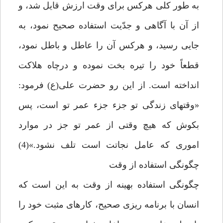
به طور كلى هركس براى وقت ارزش قايل شد، و
از آن با آگاهى و جدّيت استفاده صحيح نمود، به
جايى رسيد، و هركس آن را عاطل و باطل نمود،
قطعاً خود را تيره بخت نموده و درچاه هلاكت
انداخته است. از اين رو حضرت على(ع) فرمود:
«وقت‏هاى زندگى تو جزء جزء عمر تو است، پس
بكوش كه هيچ وقتى از عمر تو جز در موارد
امورى كه عامل نجاتت است تلف نشود.»(4)
چگونگى استفاده از وقت‏
چگونگى استفاده بهينه از وقت به اين است كه
انسان با برنامه ريزى صحيح، كارهاى مثبت خود را