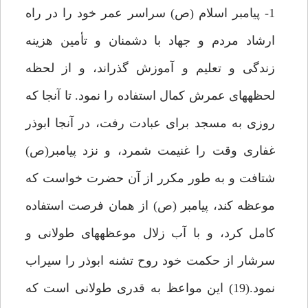
1- پيامبر اسلام (ص) سراسر عمر خود را در راه
ارشاد مردم و جهاد با دشمنان و تأمين هزينه
زندگى و تعليم و آموزش گذراند، و از لحظه
لحظه‏هاى عمرش كمال استفاده را نمود. تا آن‏جا كه
روزى به مسجد براى عبادت رفت، در آن‏جا ابوذر
غفارى وقت را غنيمت شمرد، و نزد پيامبر(ص)
شتافت و به طور مكرر از آن حضرت خواست كه
موعظه كند، پيامبر (ص) از همان فرصت استفاده
كامل كرد، و با آب زلال موعظه‏هاى طولانى و
سرشار از حكمت خود روح تشنه ابوذر را سيراب
نمود.(19) اين مواعظ به قدرى طولانى است كه