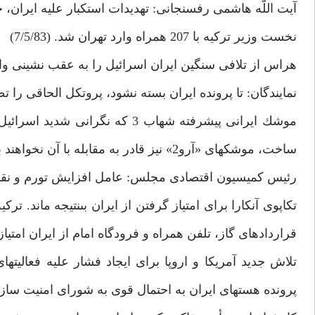
آيت اللّه هاشمى رفسنجانى: تهديدات استكبار عليه ايران، خام و بى
نخست وزير تركيه با 207 همراه وارد تهران شد. (7/5/83)
هراس از تلافى سنگين ايران اسرائيل را به عقب نشينى و
نمايندگان: تا پرونده ايران بسته نشود، پروتكل الحاقى را تص
موشك ايرانى پيشرفته شهاب 3 كه 
ساخت، موشك‏هاى «آرو2» نيز قادر به مقابله با آن نخواهند بود.
رئيس كميسيون اقتصادى مجلس: عامل افزايش تورم و نقدينگى،
تكاپوى آنكارا براى امتياز گرفتن از ايران بى‏نتيجه ماند.
قراردادهاى گاز، تلفن همراه و فرودگاه امام از ايران امتيا
تلاش جديد آمريكا و اروپا براى ايجاد فشار عليه فعاليت‏ه
پرونده هسته‏اى ايران به احتمال قوى به شوراى امنيت ساز