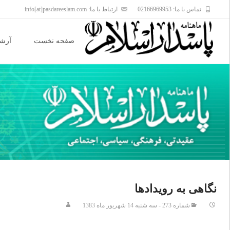
تماس با ما: 02166969953
ارتباط با ما: info[at]pasdareeslam.com
Skip
to
صفحه نخست
آرشی
content
نگاهى به رويدادها
شماره 273 - سه شنبه 14 شهریور ماه 1383