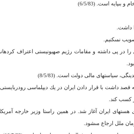
‏پايه است. (6/5/83)
ا داشت.
ويب نمى‏كنيم.
نگرانى شديد اسرائيل را در پى داشته و مقامات رژيم صهيونيستى اعتراف كرد
 سياست‏هاى مالى دولت است. (8/5/83)
 تركيه قصد داشت با قرار دادن ايران در يك ديپلماسى رودرباي
ز كسب كند.
اى هسته‏اى ايران آغاز شد. در همين راستا وزير خارجه آمريكا
مان ملل ارجاع مى‏شود.