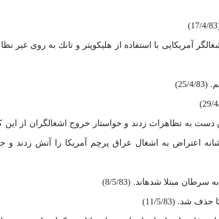
الگر آمريكايى با استفاده از هليكوپتر و تانك به روى غير نظ
25/)
راق دست به تظاهرات زدند و خواستار خروج اشغالگران از اين 
 نشانه اعتراض به اشغال عراق پرچم آمريكا را آتش زدند و 
شد. (11/5/83)