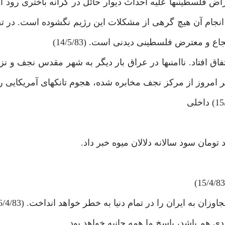
تراض فلسطينى‏ها عليه احداث ديوار حائل در كرانه باخترى رود 
 بر انجام آن هيچ گرهى از مشكلات اين رژيم نگشوده است. در ت
و معترض فلسطينى ديدنى است. (14/5/83)
ق افتاد. ناامنى‏ها در عراق بار ديگر به شهر مقدس نجف و نزد
 امروز از مركز نجف مخابره شده، هجوم تانك‏هاى آمريكايى ر
تومان سود سالانه دلالان ميوه خبر داد.
 به ايران را در تمام دنيا به خطر خواهد انداخت. (16/4/83)
ى هم باشد، پاسخ ما همه جانبه خواهد بود.