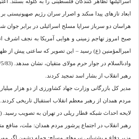
اسرائيلى‏ها تظاهر كنندگان فلسطينى را به گلوله بستند. اع
ابعاد تازه‏اى پيدا مى‏كند و اصرار سران رژيم صهيونيستى
هراسان دو سرباز سراپا مسلح اسرائيلى در برابر جوان شجاع 
صبح امروز تهاجم زمينى و هوايى آمريكا به نجف اشرف اتفا
اميرالمؤمنين (ع) رسيد – اين تصوير كه ساعتى پيش از ظهر
وادى‏السلام در جوار حرم مولاى متقيان، نشان مى‏دهد. (15/5/83) داخلى‏
رهبر انقلاب از بشار اسد تمجيد كردند.
مدير كل بازرگانى وزارت جهاد كشاورزى از دو هزار ميليارد 
مردم همدان از رهبر معظم انقلاب استقبال تاريخى كردند.
لايحه احداث شبكه قطار ريلى در تهران به تصويب رسيد. (15/4/83)
رهبر انقلاب در اجتماع پرشور مردم همدان: ملت، منافع متجاوزان
وزير دفاع و پشتيبانى نيروهاى مسلح: حمله دشمن اگر مورد