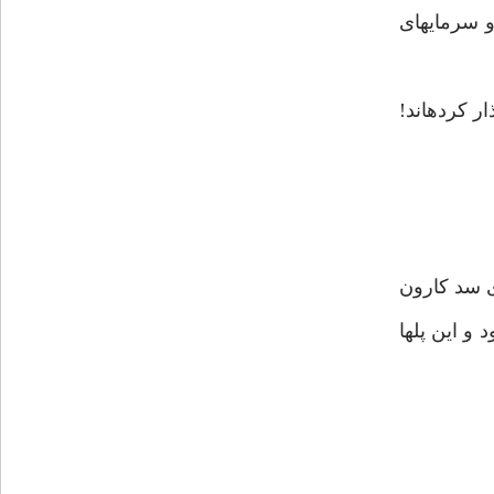
و سرمايه‏اى
 واگذار كرده‏اند!
ى سد كارون
 منطقه زير آب مى‏رود و اين پل‏ها