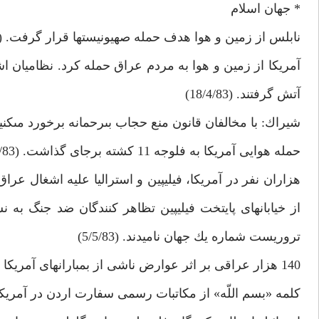
* جهان اسلام‏
نابلس از زمين و هوا هدف حمله صهيونيست‏ها قرار گرفت. (17/4/83)
آمريكا از زمين و هوا به مردم عراق حمله كرد. نظاميان اشغ
آتش گرفتند. (18/4/83)
شيراك: با مخالفان قانون منع حجاب بى‏رحمانه برخورد مى‏كنيم. (4/83
حمله هوايى آمريكا به فلوجه 11 كشته برجاى گذاشت. (29/4/83)
هزاران نفر در آمريكا، فيليپين و استراليا عليه اشغال ع
از خيابان‏هاى پايتخت فيليپين تظاهر كنندگان ضد جنگ به
تروريست شماره يك جهان ناميدند. (5/5/83)
140 هزار عراقى بر اثر عوارض ناشى از بمباران‏هاى آمريكا به سرطان مبتلا شده‏اند. (8/5/83)
كلمه «بسم اللّه» از مكاتبات رسمى سفارت اردن در آمريكا حذف 