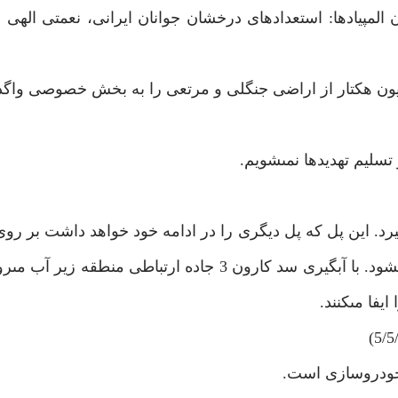
ن المپيادها: استعدادهاى درخشان جوانان ايرانى، نعمتى الهى 
ازمان امور عشاير كشور: دستگاههاى دولتى 2 ميليون هكتار از اراضى جنگلى و مرتعى را به بخش خصوصى
تسليم تهديدها نمى‏شويم.
يرد. اين پل كه پل ديگرى را در ادامه خود خواهد داشت بر رو
3 قرار مى‏گيرد و جايگزين جاده ارتباطى شهر كرد – ايزه مى‏شود. با آبگيرى سد كارون 3 جاده ارتباطى
يفا مى‏كنند.