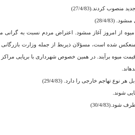
نصوب كردند.(27/4/83)
 (28/4/83)
وه از امروز آغاز مى‏شود. اعتراض مردم نسبت به گرانى م
منعكس شده است، مسؤلان ذيربط از جمله وزارت بازرگانى 
 قيمت ميوه برآيند. در همين خصوص شهردارى با برپايى مراكز
‏اند.
وع تهاجم خارجى را دارد. (29/4/83)
ايى شوند.
د.(30/4/83)