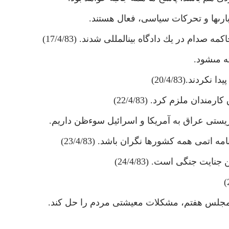
 بارى‏ها و تحركات سياسى، فعال هستند.
ه مى‏شود.
دند.(20/4/83)
ن ملزم كرد. (22/4/83)
ريستى عراق به آمريكا و اسرائيل سوءظن داريم.
تمى همه كشورها نگران باشد. (23/4/83)
يت جنگى است. (24/4/83)
مجلس هفتم، مشكلات معيشتى مردم را حل كند.