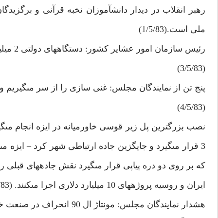
رهبر انقلاب در ديدار دانش‏آموزان نخبه قرآنى و برگزيدگا
ملى است.(1/5/83)
رئيس س
(3/5/83)
پنج تن از نمايندگان مجلس: غنى سازى را از سر مى‏گيريم و 
(4/5/83)
نصب بزرگترين پل زير قوسى خاورميانه در ايزه انجام مى‏گ
كه بر روى دو دره پياپى قرار مى‏گيرد نقش جاده‏هاى قبلى را ا
ايران و روسيه پروژه‏هاى 10 ميليارد دلارى اجرا مى‏كنند. (5/5/83)
هشدار نمايندگان مجلس: مونتاژ ال 90 انحراف در صنعت خودروسازى است.