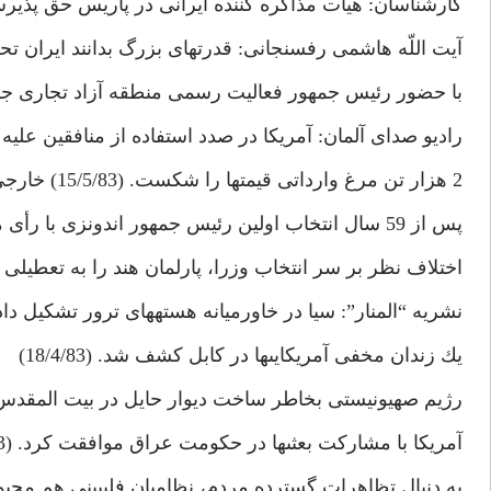
كارشناسان: هيأت مذاكره كننده ايرانى در پاريس حق پذيرش تعهدات
آيت اللّه هاشمى رفسنجانى: قدرت‏هاى بزرگ بدانند ايران تحت
با حضور رئيس جمهور فعاليت رسمى منطقه آزاد تجارى جلف
راديو صداى آلمان: آمريكا در صدد استفاده از منافقين عليه ايران 
2 هزار تن مرغ وارداتى قيمت‏ها را شكست. (15/5/83) خارجى‏
پس از 59 سال انتخاب اولين رئيس جمهور اندونزى با رأى مردم صورت مى‏گيرد.(15/4/83)
اختلاف نظر بر سر انتخاب وزرا، پارلمان هند را به تعطيلى كشاند. (
نشريه “المنار”: سيا در خاورميانه هسته‏هاى ترور تشكيل داد. (/4/83
يك زندان مخفى آمريكايى‏ها در كابل كشف شد. (18/4/83)
رژيم صهيونيستى بخاطر ساخت ديوار حايل در بيت المقدس در دي
آمريكا با مشاركت بعثى‏ها در حكومت عراق موافقت كرد. (21/4/83)
به دنبال تظاهرات گسترده مردم، نظاميان فليپينى هم مجبو