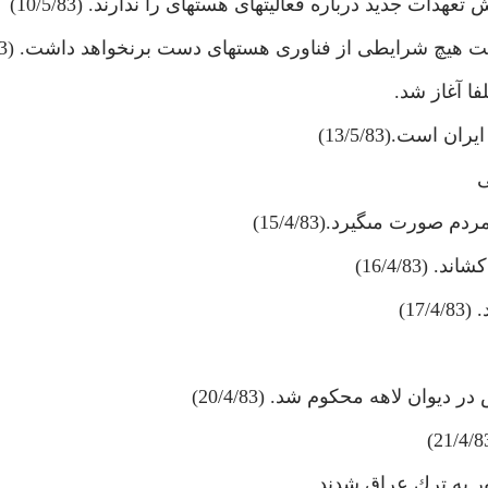
 جديد درباره فعاليت‏هاى هسته‏اى را ندارند. (10/5/83)
 هيچ شرايطى از فناورى هسته‏اى دست برنخواهد داشت. (12/5/83)
ا آغاز شد.
است.(13/5/83)
16/4/83)
17)
وان لاهه محكوم شد. (20/4/83)
ر به ترك عراق شدند.