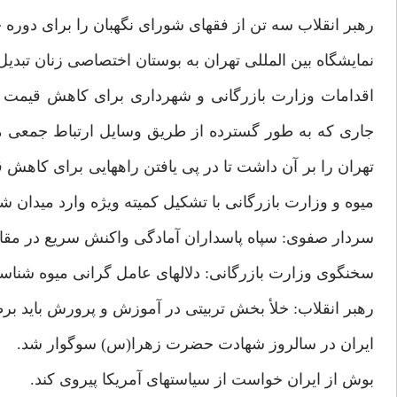
رهبر انقلاب سه تن از فقهاى شوراى نگهبان را براى دوره جديد م
نمايشگاه بين المللى تهران به بوستان اختصاصى زنان تبديل مى‏شود.
اقدامات وزارت بازرگانى و شهردارى براى كاهش قيمت مي
جارى كه به طور گسترده از طريق وسايل ارتباط جمعى 
تهران را بر آن داشت تا در پى يافتن راه‏هايى براى كاهش
ميوه و وزارت بازرگانى با تشكيل كميته ويژه وارد ميدان شده
سردار صفوى: سپاه پاسداران آمادگى واكنش سريع در مقابل هر ن
سخنگوى وزارت بازرگانى: دلال‏هاى عامل گرانى ميوه شناس
رهبر انقلاب: خلأ بخش تربيتى در آموزش و پرورش بايد برطرف شو
ايران در سالروز شهادت حضرت زهرا(س) سوگوار شد.
بوش از ايران خواست از سياست‏هاى آمريكا پيروى كند.