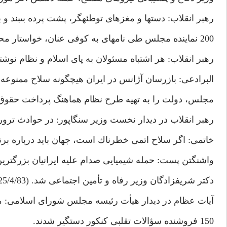
رهبر انقلاب: دست‏ها و مغزهاى توطئه‏گر، پشت پرده بى‏بند و
200 نماينده مجلس طى نامه‏اى به كوفى عنان، خواستار محاكمه صدام در يك دادگاه بين‏المللى شدند. (17/4/83)
رهبر انقلاب: هر اشتباه مسئولان به پاى اسلام و نظام نوشت
البرادعى: بازرسان آژانس در ايران هيچگونه سلاح ممنوعه پيدا نكر
مجلس، دولت را به تهيه طرح نظام هماهنگ پرداخت حقوق كارمندا
رهبر انقلاب در ديدار نخست وزير سنگاپور: در حوادث ترو
خاتمى: اگر سلاح اتمى خطرناك است، جهان بايد درباره برنامه ا
واشنگتن پست: حمله شيميايى صدام عليه ايرانيان بزرگترين جنا
دكتر شريف‏زادگان وزير رفاه و تأمين اجتماعى شد. (25/4/83)
آيات عظام در ديدار هيأت رئيسه مجلس شوراى اسلامى: 
150 فروشنده سؤالات تقلبى كنكور دستگير شدند.