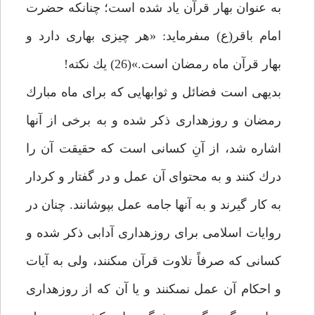
به عنوان بهار قرآن ياد شده است؛ چنان‏كه حضرت
امام باقر(ع) مى‏فرمايد: «هر چيزى بهارى دارد و
بهار قرآن ماه رمضان است.»(26) يك نكته!
بديهى است فضائل و ثواب‏هايى كه براى ماه مبارك
رمضان و روزه‏دارى ذكر شده و به برخى از آن‏ها
اشاره شد، از آنِ كسانى است كه حقيقت آن را
درك كنند و به محتواى آن عمل و در گفتار و كردار
به كار گيرند و به آن‏ها جامه عمل بپوشانند. چنان در
روايات اسلامى براى روزه‏دارى آدابى ذكر شده و
كسانى كه صرفاً تلاوت قرآن مى‏كنند، ولى به آيات
و احكام آن عمل نمى‏كنند و يا آن كه از روزه‏دارى