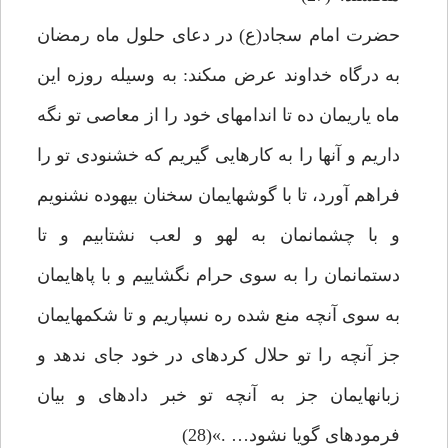
حضرت امام سجاد(ع) در دعاى حلول ماه رمضان
به درگاه خداوند عرض مى‏كند: به وسيله روزه اين
ماه ياريمان ده تا اندام‏هاى خود را از معاصى تو نگه
داريم و آن‏ها را به كارهايى گيريم كه خشنودى تو را
فراهم آورد، تا با گوش‏هايمان سخنان بيهوده نشنويم
و با چشمانمان به لهو و لعب نشتابيم و تا
دستمانمان را به سوى حرام نگشاييم و با پاهايمان
به سوى آن‏چه منع شده ره نسپاريم و تا شكمهايمان
جز آن‏چه را تو حلال كرده‏اى در خود جاى ندهد و
زبان‏هايمان جز به آن‏چه تو خبر داده‏اى و بيان
فرموده‏اى گويا نشود… .»(28)