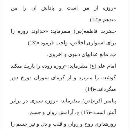
«روزه از من است و پاداش آن را من
مى‏دهم.»(12)
حضرت فاطمه(س) مى‏فرمايد: «خداوند روزه را
براى استوارى اخلاص، واجب فرمود.»(13)
ب. مانع عذاب‏هاى دنيوى و اخروى:
امام على(ع) مى‏فرمايد: «روزه روده را باريك مى‏كند
گوشت را مى‏ريزد و از گرماى سوزان دوزخ دور
مى‏گرداند.»(14)
پيامبر اكرم(ص) مى‏فرمايد: «روزه سپرى در برابر
آتش است.»(15) ج. آرامش روان و جسم:
روزه‏دارى روح و روان و قلب و دل و نيز جسم را