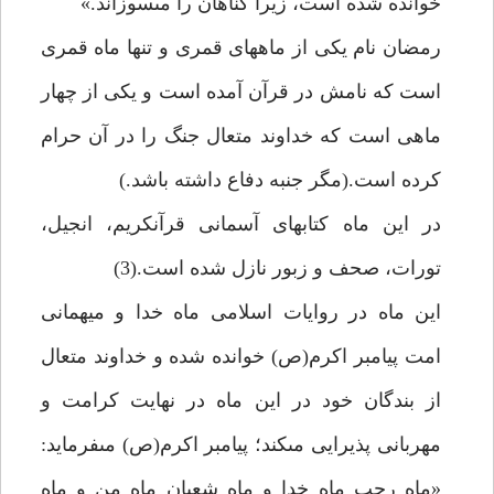
خوانده شده است، زيرا گناهان را مى‏سوزاند.»
رمضان نام يكى از ماه‏هاى قمرى و تنها ماه قمرى
است كه نامش در قرآن آمده است و يكى از چهار
ماهى است كه خداوند متعال جنگ را در آن حرام
كرده است.(مگر جنبه دفاع داشته باشد.)
در اين ماه كتاب‏هاى آسمانى قرآن‏كريم، انجيل،
تورات، صحف و زبور نازل شده است.(3)
اين ماه در روايات اسلامى ماه خدا و ميهمانى
امت پيامبر اكرم(ص) خوانده شده و خداوند متعال
از بندگان خود در اين ماه در نهايت كرامت و
مهربانى پذيرايى مى‏كند؛ پيامبر اكرم(ص) مى‏فرمايد:
«ماه رجب ماه خدا و ماه شعبان ماه من و ماه