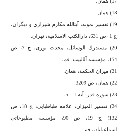
17) همان.
18) همان.
19) تفسير نمونه، آيت‏الله مكارم شيرازى و ديگران،
ج 1 ،ص 631، دارالكتب الاسلامية، تهران.
20) مستدرك الوسائل، محدث نورى، ج 7، ص
154، مؤسسه آل‏البيت، قم.
21) ميزان الحكمة، همان.
22) همان، ص 3209.
23) سوره قدر، آيه 1 – 5.
24) تفسير الميزان، علامه طباطبايى، ج 18، ص
132؛ ج 19، ص 90، مؤسسه مطبوعاتى
اسماعيليان، قم.