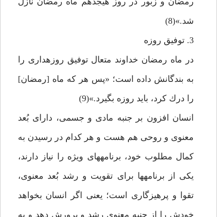
رمضان و زبور در روز هيجدهم ماه رمضان نازل
شد.»(8)
3. توفيق روزه‏
در ماه رمضان خداوند متعال توفيق روزه‏دارى را
به بندگانش داده است؛ «پس هر كه ماه [رمضان‏]
را درك كرد، بايد روزه بگيرد.»(9)
انسان افزون بر جنبه مادى و جسمى، داراى بُعد
معنوى و روحى هم هست و هر كدام در رسيدن به
كمال مطلوب خود، برنامه‏هاى ويژه را نياز دارند،
يكى از برنامه‏ها براى تقويت و رشد بُعد معنوى،
تقوا و پرهيزگارى است؛ يعنى اگر انسان بخواهد
خودش را از جنبه معنوى رشد و پرورش دهد و به