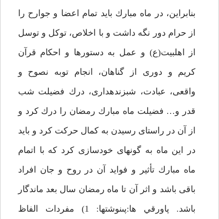
بنابراين، در ماه مبارك بايد تمام اعضا و جوارح را
از حرام دور نگه داشت و با اخلاص، توكل و توسل
از اهل‏بيت(ع) و عمل به دستورها و احكام قرآن
كريم و دورى از گناهان، انجام توبه نصوح و
واقعى، عبادت، شب‏زنده‏دارى، درك فضيلت شب
قدر و… فضيلت ماه مبارك رمضان را درك كرد و
از آن در راستاى رسيدن به كمال حركت كرد و بايد
در اين ماه به گونه‏اى خودسازى كرد كه با اتمام
ماه مبارك تأثير و فوايد آن در روح و جان افراد
باقى باشد و اثر آن تا ماه رمضان سال بعد ماندگار
باشد. پاورقي ها:پى‏نوشت‏ها: 1) مفردات الفاظ