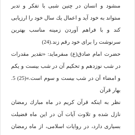
مى‏شود و انسان در چنين شبى با تفكر و تدبر
مى‏تواند به خود آيد و اعمال يك سال خود را ارزيابى
كند و با فراهم آوردن زمينه مناسب بهترين
سرنوشت را براى خود رقم زند.(24)
حضرت امام صادق(ع) مى‏فرمايد: «تقدير مقدرات
در شب نوزدهم و تحكيم آن در شب بيست و يكم
و امضاء آن در شب بيست و سوم است.»(25) 5.
بهار قرآن‏
نظر به اين‏كه قرآن كريم در ماه مبارك رمضان
نازل شده و تلاوت آيات آن در اين ماه فضيلت
بسيارى دارد، در روايات اسلامى، از ماه رمضان