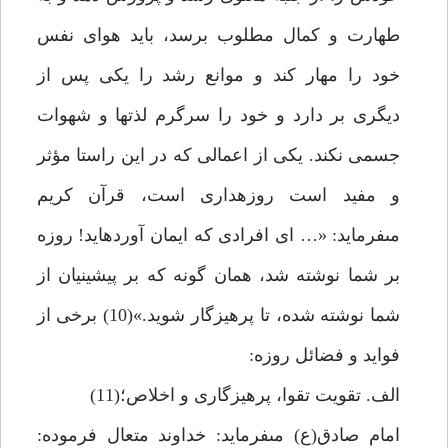
طهارت و كمال مطلوب برسد، بايد هواى نفس
خود را مهار كند و موانع رشد را يكى پس از
ديگرى بر دارد و خود را سرگرم لذت‏ها و شهوات
جسمى نكند. يكى از اعمالى كه در اين راستا مؤثر
و مفيد است روزه‏دارى است، قرآن كريم
مى‏فرمايد: «… اى افرادى كه ايمان آورده‏ايد! روزه
بر شما نوشته شد، همان گونه كه بر پيشينيان از
شما نوشته شده، تا پرهيزگار شويد.»(10) برخى از
فوايد و فضائل روزه:
الف. تقويت تقوا، پرهيزگارى و اخلاص؛(11)
امام صادق(ع) مى‏فرمايد: خداوند متعال فرموده: