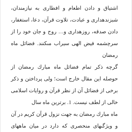
اشتياق و دادن اطعام و افطارى به نيازمندان،
شب‏زنده‏دارى و عبادت، تلاوت قرآن، دعا، استغفار،
دادن صدقه، روزه‏دارى و… روح و جان خود را از
سرچشمه فيض الهى سيراب مى‏كنند. فضائل ماه
رمضان‏
گرچه ذكر تمام فضائل ماه مبارك رمضان از
حوصله اين مقال خارج است؛ ولى پرداختن و ذكر
برخى از فضائل آن از نظر قرآن و روايات اسلامى
خالى از لطف نيست. 1. برترين ماه سال‏
ماه مبارك رمضان به جهت نزول قرآن كريم در آن
و ويژگى‏هاى منحصرى كه دارد در ميان ماه‏هاى