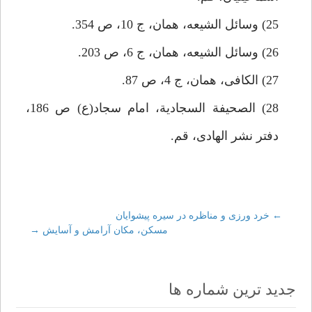
25) وسائل الشيعه، همان، ج 10، ص 354.
26) وسائل الشيعه، همان، ج 6، ص 203.
27) الكافى، همان، ج 4، ص 87.
28) الصحيفة السجادية، امام سجاد(ع) ص 186،
دفتر نشر الهادى، قم.
←
Post
خرد ورزى و مناظره در سيره پيشوايان‏
مسكن، مكان آرامش و آسايش‏
→
navigation
جدید ترین شماره ها