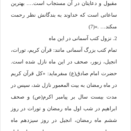
مقبول و دعايتان در آن مستجاب است…. بهترين
ساعاتى است كه خداوند به بندگانش نظر رحمت
مى‏كند… .»(7)
2. نزول كتب آسمانى در اين ماه‏
تمام كتب بزرگ آسمانى مانند: قرآن كريم، تورات،
انجيل، زبور، صحف در اين ماه نازل شده است.
حضرت امام صادق(ع) مى‏فرمايد: «كل قرآن كريم
در ماه رمضان به بيت المعمور نازل شد، سپس در
مدت بيست سال بر پيامبر اكرم(ص) و صحف
ابراهيم در شب اول ماه رمضان و تورات در روز
ششم ماه رمضان، انجيل در روز سيزدهم ماه