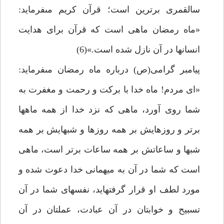
سال‏قمرى برترين است؛ قرآن كريم مى‏فرمايد:
«ماه رمضان ماهى است كه قرآن براى هدايت
انسان‏ها در آن نازل شده است.»(6)
پيامبر گرامى(ص) درباره ماه رمضان مى‏فرمايد:
«اى مردم! ماه خدا با بركت و رحمت و مغفرت به
شما روى آورد، ماهى كه نزد خدا از همه ماه‏ها
برتر و روزهايش بر همه روزها و شب‏هايش بر همه
شب‏ها و ساعاتش بر همه ساعات برتر است، ماهى
است كه شما در آن به ميهمانى خدا دعوت شده و
مورد لطف او قرار گرفته‏ايد، نفس‏هاى شما در آن
تسبيح و خوابتان در آن عبادت، عملتان در آن