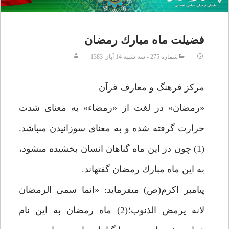
فضيلت ماه مبارك رمضان‏
شماره 275 - سه شنبه 14 آبان 1383
مركز فرهنگ و معارف قرآن‏
«رمضان» در لغت از «رمضاء» به معناى شدت
حرارت گرفته شده و به معناى سوزانيدن مى‏باشد.
(1) چون در اين ماه گناهان انسان بخشيده مى‏شود،
به اين ماه مبارك رمضان گفته‏اند.
پيامبر اكرم(ص) مى‏فرمايد: «انما سمى الرمضان
لانه يرمض الذنوب؛(2) ماه رمضان به اين نام