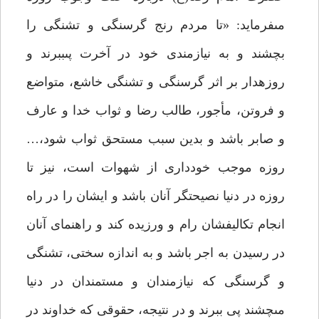
مى‏فرمايد: «تا مردم رنج گرسنگى و تشنگى را
بچشند و به نيازمندى خود در آخرت پى‏ببرند و
روزه‏دار بر اثر گرسنگى و تشنگى خاشع، متواضع
و فروتن، مأجور، طالب رضا و ثواب خدا و عارف
و صابر باشد و بدين سبب مستحق ثواب شود،…
روزه موجب خوددارى از شهوات است، نيز تا
روزه در دنيا نصيحت‏گر آنان باشد و ايشان را در راه
انجام تكاليفشان رام و ورزيده كند و راهنماى آنان
در رسيدن به اجر باشد و به اندازه سختى، تشنگى
و گرسنگى كه نيازمندان و مستمندان در دنيا
مى‏چشند پى ببرند و در نتيجه، حقوقى كه خداوند در