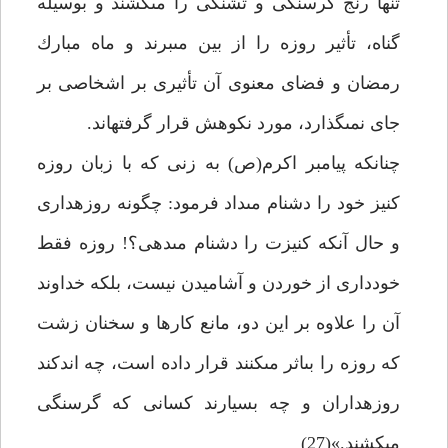
تنها رنج گرسنگى و تشنگى را مى‏كشند و بوسيله
گناه، تأثير روزه را از بين مى‏برند و ماه مبارك
رمضان و فضاى معنوى آن تأثيرى بر اشخاصى بر
جاى نمى‏گذارد، مورد نكوهش قرار گرفته‏اند.
چنان‏كه پيامبر اكرم(ص) به زنى كه با زبان روزه
كنيز خود را دشنام مى‏داد فرمود: چگونه روزه‏دارى
و حال آن‏كه كنيزت را دشنام مى‏دهى؟! روزه فقط
خوددارى از خوردن و آشاميدن نيست، بلكه خداوند
آن را علاوه بر اين دو، مانع كارها و سخنان زشت
كه روزه را بى‏اثر مى‏كنند قرار داده است، چه اندكند
روزه‏داران و چه بسيارند كسانى كه گرسنگى
مى‏كشند.»(27)