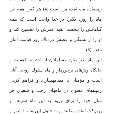
رمضان، ماه امت من است،(4) هر كس همه اين
ماه را روزه بگيرد بر خدا واجب است كه همه
گناهانش را ببخشد، بقيه عمرش را تضمين كند و
او را از تشنگى و عطش دردناك روز قيامت امان
دهد.»(5)
اين ماه، در ميان مسلمانان از احترام، اهميت و
جايگاه ويژه‏اى برخوردار و ماه سلوك روحى آنان
است و مؤمنان با مقدمه‏سازى و فراهم كردن
زمينه‏هاى معنوى در ماه‏هاى رجب و شعبان هر
سال خود را براى ورود به اين ماه شريف و
پربركت آماده مى‏كنند، و با حلول اين ماه با شور و