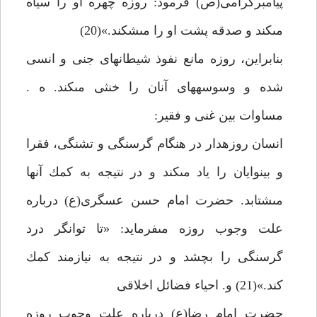
پيامبرگرامى(ص) فرمود: روزه چهره او را سياه
مى‏كند و صدقه پشت او را مى‏شكند.»(20)
بنابراين، روزه مانع نفوذ شيطان‏هاى جنى و انسى
شده و وسوسه‏هاى آنان را خنثى مى‏كند. ه .
مساوات بين غنى و فقير:
انسان روزه‏دار در هنگام گرسنگى و تشنگى، فقرا
و بينوايان را ياد مى‏كند و در نتيجه به كمك آن‏ها
مى‏شتابد. حضرت امام حسن عسگرى(ع) درباره
علت وجوب روزه مى‏فرمايد: «تا توانگر درد
گرسنگى را بچشد و در نتيجه به نيازمند كمك
كند.»(21) و. احياء فضائل اخلاقى‏
حضرت امام رضا(ع) درباره علت وجوب روزه