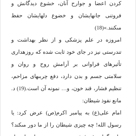
كردن اعضا و جوارح آنان، خشوع ديدگانش و
فروتنى جان‏هايشان و خضوع دلهايشان حفظ
مى‏كنند.»(18)
امروزه در علم پزشكى و از نظر بهداشت و
تندرستى نيز در جاى خود ثابت شده كه روزه‏دارى
تأثيرهاى فراوانى بر آرامش روح و روان و
سلامتى جسم و بدن دارد، دفع چربى‏هاى مزاحم،
تنظيم فشار، قند خون، و… نمونه آن است.(19) د.
مانع نفوذ شيطان:
امام على(ع) به پيامبر اكرم(ص) عرض كرد: يا
رسول الله! چه چيزى شيطان را از ما دور مى‏كند؟