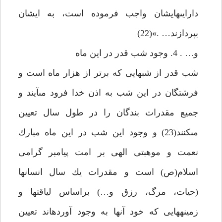
دارايى‏هايشان واجب فرموده است، به ايشان
بپردازند… .»(22)
و… . 4. وجود شب قدر در اين ماه‏
شب قدر از شب‏هايى كه برتر از هزار ماه است و
فرشتگان در اين شب به اذن خدا فرود مى‏آيند و
جميع مقدرات بندگان را در طول سال تعيين
مى‏كنند(23) و وجود اين شب در اين ماه مبارك
نعمت و موهبتى الهى بر امت پيامبر گرامى
اسلام(ص) است و مقدرات يك سال انسان‏ها
(حيات، مرگ، رزق و…) براساس لياقت‏ها و
زمينه‏هايى كه خود آنها به وجود آورده‏اند تعيين