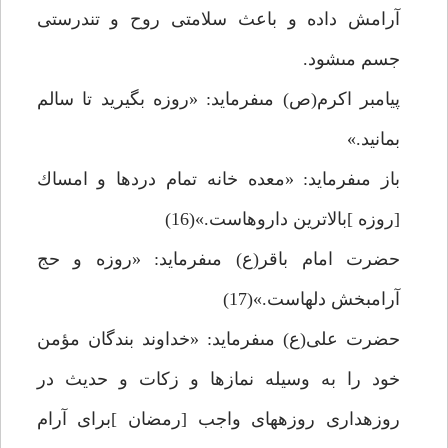
آرامش داده و باعث سلامتى روح و تندرستى
جسم مى‏شود.
پيامبر اكرم(ص) مى‏فرمايد: «روزه بگيريد تا سالم
بمانيد.»
باز مى‏فرمايد: «معده خانه تمام دردها و امساك
[روزه ]بالاترين داروهاست.»(16)
حضرت امام باقر(ع) مى‏فرمايد: «روزه و حج
آرام‏بخش دلهاست.»(17)
حضرت على(ع) مى‏فرمايد: «خداوند بندگان مؤمن
خود را به وسيله نمازها و زكات و حديث در
روزه‏دارى روزه‏هاى واجب [رمضان ]براى آرام