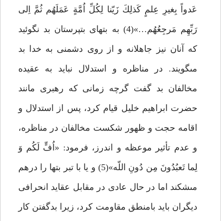
عَدواً بِغيرِ عِلمٍ كَذلِكَ زَيّنا لِكُلِّ اُمَّةٍ عَمَلَهُم ثُمَّ اِلى
رَبِّهِم مَرجِعُهُم…»(4) به بت‏هاى بت‏پرستان بد نگوئيد
كه آنان نيز جاهلانه و از روى دشمنى به خدا بد
مى‏گويند. در مناظره و استدلال نبايد به عقيده
مخالفان بد گفت گرچه زمانى كه رهبرى مانند
حضرت ابراهيم خليل قيام كرد، پس از استدلال و
اقامه حجت و ظهور شكست مخالفان در مناظره،
و عدم تأثير موعظه و اندرز، فرمود: «اُفٍّ لَكُم وَ
لِما تَعبُدُونَ مِن دُونِ اللّه»(5) و يا با تبر بت‏ها را درهم
مى‏شكند اما در حال عادى در مقابل عقايد انحرافى
ديگران بايد بامنطق مقاومت كرد، زيرا بدگفتن كار