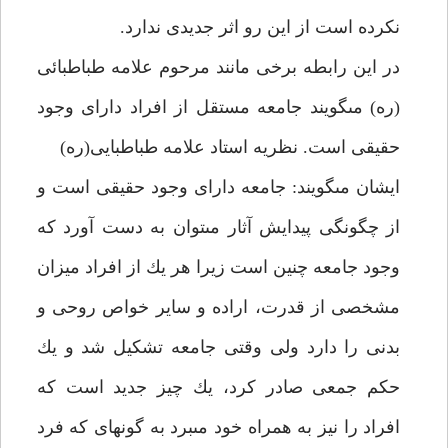
نكرده است از اين رو اثر جديدى ندارد.
در اين رابطه برخى مانند مرحوم علامه طباطبائى
(ره) مى‏گويند جامعه مستقل از افراد داراى وجود
حقيقى است. نظريه استاد علامه طباطبايى(ره)
ايشان مى‏گويند: جامعه داراى وجود حقيقى است و
از چگونگى پيدايش آثار مى‏توان به دست آورد كه
وجود جامعه چنين است زيرا هر يك از افراد ميزان
مشخصى از قدرت، اراده و ساير خواص روحى و
بدنى را دارد ولى وقتى جامعه تشكيل شد و يك
حكم جمعى صادر كرد، يك چيز جديد است كه
افراد را نيز به همراه خود مى‏برد به گونه‏اى كه فرد