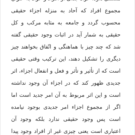
مجموع افراد كه آحاد به منزله اجزاء حقيقى
محسوب گردد و جامعه به مثابه مركب و كل
حقيقى به شمار آيد در اثبات وجود حقيقى گفته
شد كه چند چيز با هماهنگى و اتّفاق بخواهند چيز
ديگرى را تشكيل دهند، اين تركيب وقتى حقيقى
است كه از تأثير و تأثر و فعل و انفعال اجزاء، اثر
جديدى ظهور كند كه در اجزاء آن وجود نداشته
است و اين اثر مربوط به آن امر جديد است اما
اگر از مجموع اجزاء امر جديدى بوجود نيامده
است پس وجود حقيقى ندارد بلكه وجود آن
اعتبارى است يعنى چيزى غير از افراد وجود پيدا