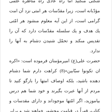
شكنى مى‏كنيد اما راه عادى راه مناظره علمى
مؤدّبانه است، زيرا مقدّسات هر امتى نزد آن امت
گرامى است، از اين آيه معلوم مى‏شود هر امّتى
يك هدف و يك سلسله مقدّسات دارد كه آن را
تقديس مى‏كند و تحمّل شنيدن دشنام به آن‏ها را
ندارد.
حضرت على(ع) اميرمؤمنان فرموده است: «اكره
ان تكونوا سبّابين»(8) كراهت دارم شما دشنام
دهنده باشيد، بلكه اوصاف امت‏ها را بازگو كنيد تا
مردم از آن‏ها عبرت بگيرند و خود شما هم درس
بياموزيد، اگر امّت‏ها موجوداند و داراى مقدسات و
كتاب، قهراً در قيامت محشور خواهند شد و برابر