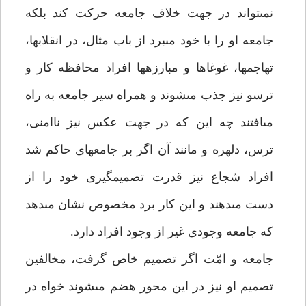
نمى‏تواند در جهت خلاف جامعه حركت كند بلكه
جامعه او را با خود مى‏برد از باب مثال، در انقلاب‏ها،
تهاجم‏ها، غوغاها و مبارزه‏ها افراد محافظه كار و
ترسو نيز جذب مى‏شوند و همراه سير جامعه به راه
مى‏افتند چه اين كه در جهت عكس نيز ناامنى،
ترس، دلهره و مانند آن اگر بر جامعه‏اى حاكم شد
افراد شجاع نيز قدرت تصميم‏گيرى خود را از
دست مى‏دهند و اين كار برد مخصوص نشان مى‏دهد
كه جامعه وجودى غير از وجود افراد دارد.
جامعه و امّت اگر تصميم خاص گرفت، مخالفين
تصميم او نيز در اين محور هضم مى‏شوند خواه در