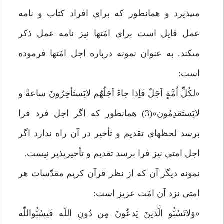
مى‏پذيرد و همانطور كه براى افراد كتاب و نامه
عمل قايل است براى امّت‏ها نيز نامه عمل ذكر
مى‏كند. به عنوان نمونه درباره اجل امّت‏ها فرموده
است:
«لكُلِّ اُمَّةٍ اَجَلٌ فَاِذا جاءَ اَجَلُهُم لايَستَأخِرُونَ ساعةً و
لايَستَقدِمُون»(3) همانطور كه اگر اجل فرد فرا
برسد لحظه‏اى تقديم و تأخير در آن راه ندارد اگر
اجل امتى نيز فرا برسد تقديم و تأخيرپذير نيست.
نمونه ديگر آن كه از نظر قرآن كريم مقدّسات هر
امتى نزد آن امّت عزيز است:
«وَلاتَسُبُّو الَّذينَ يَدعُونَ مِن دُونِ اللّه فَيسُبُّواللّه