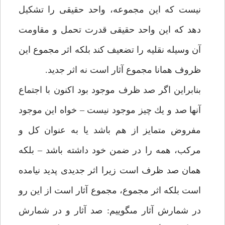
نيست كه اين مجموعه، واحد حقيقى را تشكيل
دهد كه اين واحد حقيقى قدرت تحمل و مقاومت
آن وسيله نقليه را تضعيف كند بلكه اثر مجموع اين
ظروف همانا مجموع آثار است نه اثر جديد.
بنابراين اگر صد ظرف موجود بود اكنون با اجتماع
آن‏ها صد و يك چيز موجود نيست – خواه اين موجود
مفروض متمايز از هم باشد يا به عنوان كل و
مركب، همه را در ضمن خود داشته باشد – بلكه
همان صد ظرف است زيرا اثر جديدى پديد نيامده
است بلكه اثر مجموع، مجموع آثار است از اين رو
در شمارش آثار مى‏گوييم: صد آثار و در شمارش