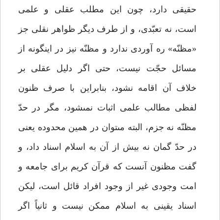
حقيقى دارد، چون اين مطلب عقلى و علمى
است، نه تعبّدى، و از طرف ديگر ظواهر نقلى جز
«مظنّه» ره آوردى ندارد و مظنّه نيز در اينگونه از
مسائل حجّت نيست، حتى اگر دليل عقلى بر
خلاف آن اقامه نشود، بنابراين با صرف ظنون
لفظى مطالب علمى اثبات نمى‏شود، مگر در حدّ
مظنّه نه جزم، البته مى‏توان در همين محدوده يعنى
در حدّ گمان نه بيش از آن به اسلام اسناد داد، و
گفت مظنون آنست كه قرآن كريم براى جامعه و
امت وجودى غير از وجود افراد قائل است، ليكن
اسناد يقينى به اسلام ممكن نيست و ثانياً اگر