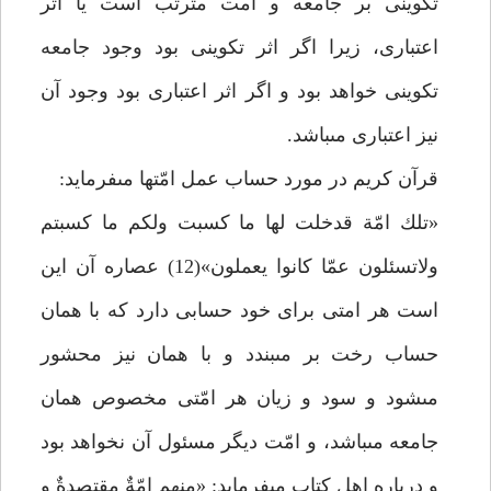
تكوينى بر جامعه و امت مترتب است يا اثر
اعتبارى، زيرا اگر اثر تكوينى بود وجود جامعه
تكوينى خواهد بود و اگر اثر اعتبارى بود وجود آن
نيز اعتبارى مى‏باشد.
قرآن كريم در مورد حساب عمل امّت‏ها مى‏فرمايد:
«تلك امّة قدخلت لها ما كسبت ولكم ما كسبتم
ولاتسئلون عمّا كانوا يعملون»(12) عصاره آن اين
است هر امتى براى خود حسابى دارد كه با همان
حساب رخت بر مى‏بندد و با همان نيز محشور
مى‏شود و سود و زيان هر امّتى مخصوص همان
جامعه مى‏باشد، و امّت ديگر مسئول آن نخواهد بود
و درباره اهل كتاب مى‏فرمايد: «منهم امّةٌ مقتصدةٌ و