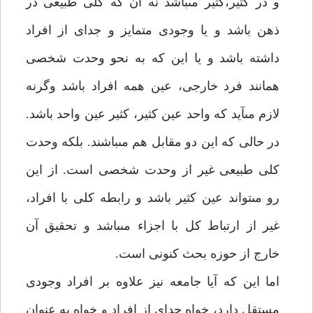
و در كثير،كثير مى‏باشد نه آن كه كلى طبيعى در
ذهن باشد و يا وجودى متمايز و جداى از افراد
داشته باشد و يا اين كه به نحو وحدت شخصى
همانند فرد خارجى، عين همه افراد باشد وگرنه
لازم مى‏آيد كه واحد عين كثير، كثير عين واحد باشد.
در حالى كه اين دو مقابل هم مى‏باشند. بلكه وحدت
كلى طبيعى غير از وحدت شخصى است. از اين
رو مى‏تواند عين كثير باشد و رابطه كلى با افراد،
غير از ارتباط كل با اجزاء مى‏باشد و تحقيق آن
خارج از حوزه بحث كنونى است.
اما اين كه آيا جامعه نيز علاوه بر افراد وجودى
مستقل دارد، خواه جداى از افراد و خواه به عنوان