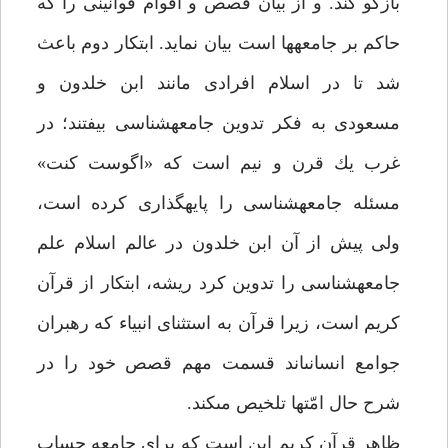
بازگو كند. و از بيان قصص و اقوام قوانينى را كه
حاكم بر جامعه‏ها است بيان نمايد. ابتكار دوم باعث
شد تا در اسلام افرادى مانند ابن خلدون و
مسعودى به فكر تدوين جامعه‏شناسى بيفتند؛ در
غرب يك قرن و نيم است كه «اگوست كنت»
مسئله جامعه‏شناسى را پايه‏گذارى كرده است،
ولى پيش از آن ابن خلدون در عالم اسلام علم
جامعه‏شناسى را تدوين كرد ريشه، ابتكار از قرآن
كريم است، زيرا قرآن به استثناى انبياء كه رهبران
جوامع انسانى‏اند قسمت مهم قصص خود را در
شرح حال امّت‏ها تلخيص مى‏كند.
ظاهر قرآن كريم اين است كه براى جامعه حساب