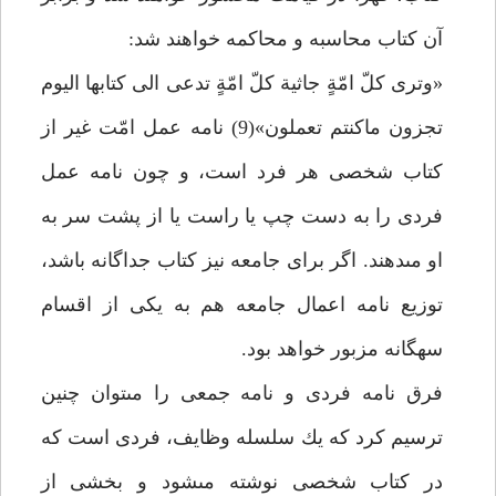
آن كتاب محاسبه و محاكمه خواهند شد:
«وترى كلّ امّةٍ جاثية كلّ امّةٍ تدعى الى كتابها اليوم
تجزون ماكنتم تعملون»(9) نامه عمل امّت غير از
كتاب شخصى هر فرد است، و چون نامه عمل
فردى را به دست چپ يا راست يا از پشت سر به
او مى‏دهند. اگر براى جامعه نيز كتاب جداگانه باشد،
توزيع نامه اعمال جامعه هم به يكى از اقسام
سه‏گانه مزبور خواهد بود.
فرق نامه فردى و نامه جمعى را مى‏توان چنين
ترسيم كرد كه يك سلسله وظايف، فردى است كه
در كتاب شخصى نوشته مى‏شود و بخشى از