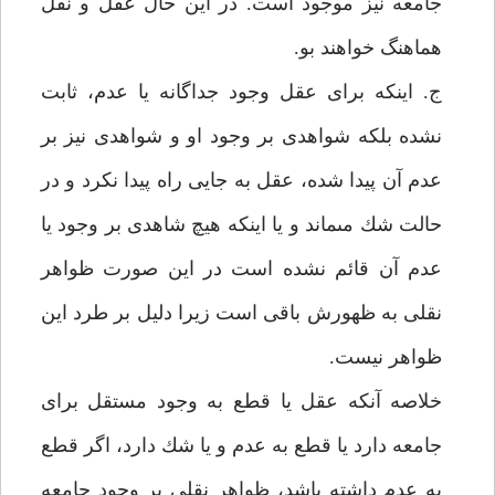
جامعه نيز موجود است. در اين حال عقل و نقل
هماهنگ خواهند بو.
ج. اينكه براى عقل وجود جداگانه يا عدم، ثابت
نشده بلكه شواهدى بر وجود او و شواهدى نيز بر
عدم آن پيدا شده، عقل به جايى راه پيدا نكرد و در
حالت شك مى‏ماند و يا اينكه هيچ شاهدى بر وجود يا
عدم آن قائم نشده است در اين صورت ظواهر
نقلى به ظهورش باقى است زيرا دليل بر طرد اين
ظواهر نيست.
خلاصه آنكه عقل يا قطع به وجود مستقل براى
جامعه دارد يا قطع به عدم و يا شك دارد، اگر قطع
به عدم داشته باشد، ظواهر نقلى بر وجود جامعه