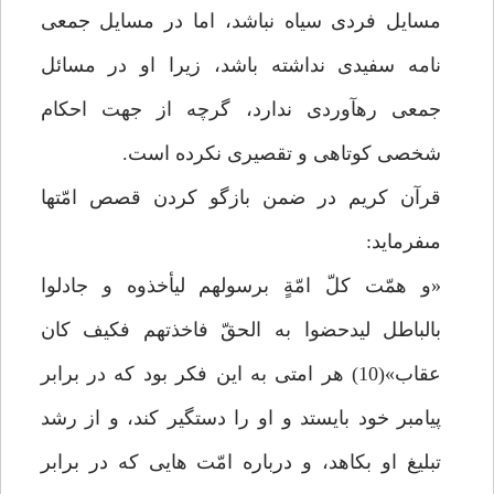
مسايل فردى سياه نباشد، اما در مسايل جمعى
نامه سفيدى نداشته باشد، زيرا او در مسائل
جمعى ره‏آوردى ندارد، گرچه از جهت احكام
شخصى كوتاهى و تقصيرى نكرده است.
قرآن كريم در ضمن بازگو كردن قصص امّت‏ها
مى‏فرمايد:
«و همّت كلّ امّةٍ برسولهم ليأخذوه و جادلوا
بالباطل ليدحضوا به الحقّ فاخذتهم فكيف كان
عقاب»(10) هر امتى به اين فكر بود كه در برابر
پيامبر خود بايستد و او را دستگير كند، و از رشد
تبليغ او بكاهد، و درباره امّت هايى كه در برابر