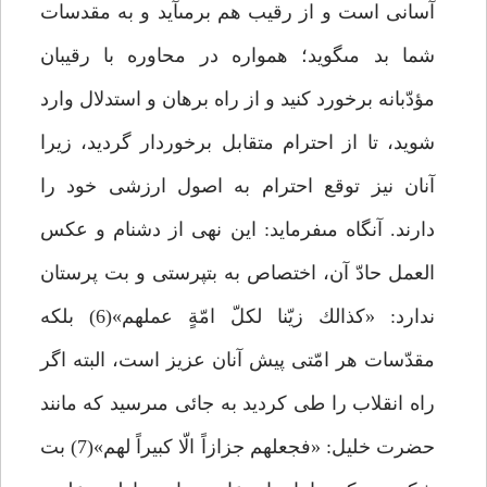
آسانى است و از رقيب هم برمى‏آيد و به مقدسات
شما بد مى‏گويد؛ همواره در محاوره با رقيبان
مؤدّبانه برخورد كنيد و از راه برهان و استدلال وارد
شويد، تا از احترام متقابل برخوردار گرديد، زيرا
آنان نيز توقع احترام به اصول ارزشى خود را
دارند. آنگاه مى‏فرمايد: اين نهى از دشنام و عكس
العمل حادّ آن، اختصاص به بت‏پرستى و بت پرستان
ندارد: «كذالك زيّنا لكلّ امّةٍ عملهم»(6) بلكه
مقدّسات هر امّتى پيش آنان عزيز است، البته اگر
راه انقلاب را طى كرديد به جائى مى‏رسيد كه مانند
حضرت خليل: «فجعلهم جزازاً الّا كبيراً لهم»(7) بت