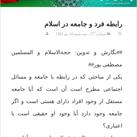
رابطه فرد و جامعه در اسلام‏
شماره 277 - سه شنبه 14 دی 1383
##نگارش و تدوين: حجةالاسلام و المسلمين
مصطفى پور##
يكى از مباحثى كه در رابطه با جامعه و مسائل
اجتماعى مطرح است آن است كه آيا جامعه
مستقل از وجود افراد داراى هستى است و اگر
جامعه وجود دارد آيا وجود او حقيقى است يا
اعتبارى؟