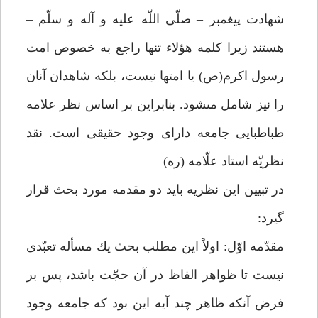
شهادت پيغمبر – صلّى اللّه عليه و آله و سلّم –
هستند زيرا كلمه هؤلاء تنها راجع به خصوص امت
رسول اكرم(ص) يا امت‏ها نيست، بلكه شاهدان آنان
را نيز شامل مى‏شود. بنابراين بر اساس نظر علامه
طباطبايى جامعه داراى وجود حقيقى است. نقد
نظريّه استاد علّامه (ره)
در تبيين اين نظريه بايد دو مقدمه مورد بحث قرار
گيرد:
مقدّمه اوّل: اولاً اين مطلب بحث يك مسأله تعبّدى
نيست تا ظواهر الفاظ در آن حجّت باشد، پس بر
فرض آنكه ظاهر چند آيه اين بود كه جامعه وجود