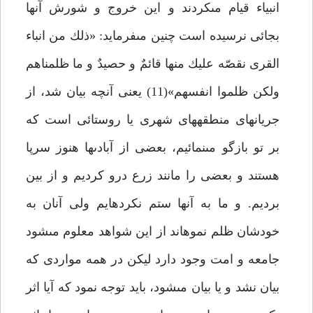
انبياء قيام مى‏كردند و اين خروج و شورش آنها
بجائى نرسيده است چنين مى‏فرمايد: «ذلك من انباء
القرى نقصّه عليك منها قائمٌ و حصيدٌ و ما ظلمناهم
ولكن ظلموا انفسهم»(11) يعنى آنچه بيان شد، از
جريان‏هاى منطقه‏هاى شهرى يا روستائى است كه
بر تو بازگو مى‏نمائيم، بعضى از آبادى‏ها هنوز سرپا
هستند و بعضى را مانند زرع درو كرديم و از بين
برديم. و ما به آن‏ها ستم نكرده‏ايم ولى آنان به
خودشان ظلم نموه‏اند از اين شواهد معلوم مى‏شود
جامعه و امت وجود دارد ليكن در همه مواردى كه
بيان نشد و يا بيان مى‏شود، بايد توجه نمود كه آيا اثر