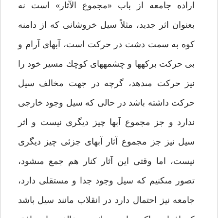
اراده جامعه از باب «مجموع الآثار» است نه
بعنوان اثر جديد، مثلاً سيل خروشانى كه از دامنه
كوه به سمت دشت در حركت است، آب‏هاى آرام و
بى حركت بركه‏ها و چشمه‏هاى كوچك مسير خود را
نيز حركت مى‏دهد، گرچه در جهت مخالف سيل
حركت داشته باشد در حالى كه سيل وجود خارجى
ندارد و جز مجموع آبها چيز ديگرى نيست و اثر
سيل نيز جز مجموع آثار آب‏هاى جزئى چيز ديگرى
نيست، اما وقتى اين آثار كنار هم جمع مى‏شود،
تصور مى‏كنيم كه سيل وجود جدا و مستقلى دارد،
جامعه نيز احتمال دارد در انقلاب مانند سيل باشد