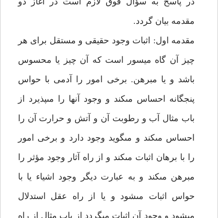
در پاسخ به سؤال فوق لازم است در آغاز دو
مقدمه بيان گردد.
مقدمه اول: اثبات وجود حقيقى و مستقل براى هر
چيز آن گاه ميسور است كه آن چيز يا محسوس
باشد و يا مبرهن. برخى امور را آدمى با حواس
پنجگانه احساس مى‏كند و وجود آن‏ها را مى‏پذيرد از
باب مثال آب و رطوبت آن و آتش و حرارت آن را
احساس مى‏كند و مى‏گويد وجود دارد و برخى امور
را با برهان اثبات مى‏كند و از راه آثار وجود مؤثر را
مبرهن مى‏كند و به عبارت ديگر وجود اشياء يا با
حواس اثبات مى‏شود و يا از راه عقل استدلال
مى‏شود و وجود آن اثبات مى‏گردد از باب مثال از راه