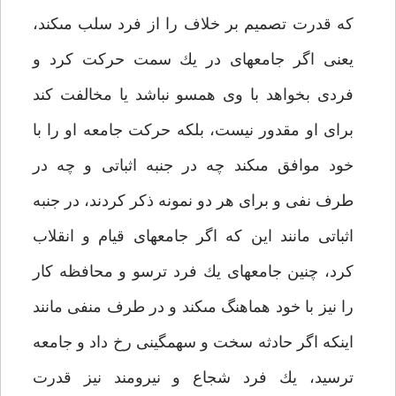
كه قدرت تصميم بر خلاف را از فرد سلب مى‏كند،
يعنى اگر جامعه‏اى در يك سمت حركت كرد و
فردى بخواهد با وى همسو نباشد يا مخالفت كند
براى او مقدور نيست، بلكه حركت جامعه او را با
خود موافق مى‏كند چه در جنبه اثباتى و چه در
طرف نفى و براى هر دو نمونه ذكر كردند، در جنبه
اثباتى مانند اين كه اگر جامعه‏اى قيام و انقلاب
كرد، چنين جامعه‏اى يك فرد ترسو و محافظه كار
را نيز با خود هماهنگ مى‏كند و در طرف منفى مانند
اينكه اگر حادثه سخت و سهمگينى رخ داد و جامعه
ترسيد، يك فرد شجاع و نيرومند نيز قدرت