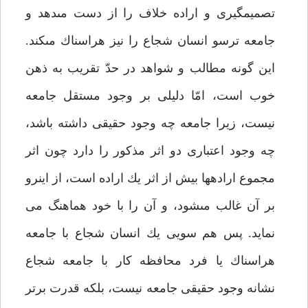
تصميم‏گيرى و اراده خلاف را از دست مى‏دهد و
جامعه ترسو انسان شجاع را نيز هراسناك مى‏كند.
اين گونه مطالب و شواهد در حدّ تقريب به ذهن
خوب است، امّا دليلى بر وجود مستقل جامعه
نيست، زيرا جامعه چه وجود حقيقى داشته باشد،
چه وجود اعتبارى دو اثر مذكور را دارد چون اثر
مجموع اراده‏ها بيش از اثر يك اراده است، از اينرو
بر آن غالب مى‏شود، و آن را با خود هماهنگ مى
نمايد. پس هم سويى يك انسان شجاع با جامعه
هراسناك يا فرد محافظه كار با جامعه شجاع
نشانه وجود حقيقى جامعه نيست، بلكه قدرت برتر