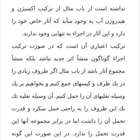
نداشته است از باب مثال از تركيب اكسيژن و
هيدروژن آب به وجود مى‏آيد كه آثار خاص خود را
دارد و اين آثار در اجزاء به تنهايى وجود ندارند.
تركيب اعتبارى آن است كه در صورت تركيب
اجزاء گوناگون منشأ اثر جديد نباشد بلكه منشأ
مجموع آثار باشد از باب مثال اگر ظروف زيادى را
در يك ظرف و كيسه‏اى جمع كنيم و بخواهيم بر يك
وسيله نقليه‏اى آن را حمل كنيم. آن وسيله نقليه تك
تك اين ظروف را به راحتى حمل مى‏كرد و قدرت
تحمل آن را داشت اما در برابر مجموعه آن‏ها اين
قدرت تحمل را ندارد. در اين صورت اين گونه