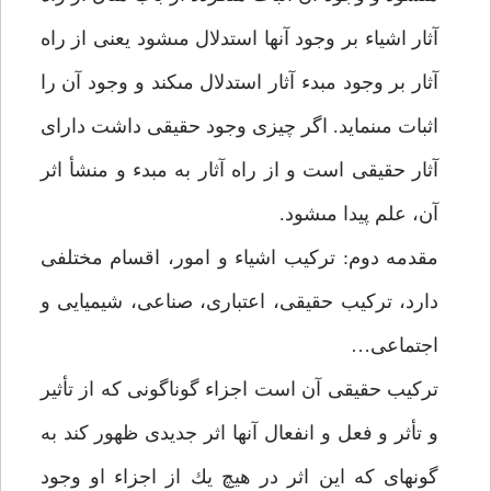
آثار اشياء بر وجود آن‏ها استدلال مى‏شود يعنى از راه
آثار بر وجود مبدء آثار استدلال مى‏كند و وجود آن را
اثبات مى‏نمايد. اگر چيزى وجود حقيقى داشت داراى
آثار حقيقى است و از راه آثار به مبدء و منشأ اثر
آن، علم پيدا مى‏شود.
مقدمه دوم: تركيب اشياء و امور، اقسام مختلفى
دارد، تركيب حقيقى، اعتبارى، صناعى، شيميايى و
اجتماعى…
تركيب حقيقى آن است اجزاء گوناگونى كه از تأثير
و تأثر و فعل و انفعال آن‏ها اثر جديدى ظهور كند به
گونه‏اى كه اين اثر در هيچ يك از اجزاء او وجود