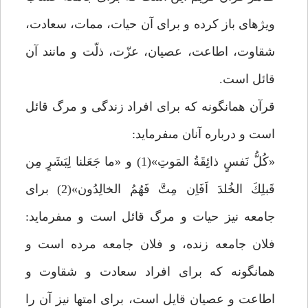
ويژه‏اى باز كرده و براى آن حيات، ممات، سعادت،
شقاوت، اطاعت، عصيان، عزّت، ذلّت و مانند آن
قائل است.
قرآن همانگونه كه براى افراد زندگى و مرگ قائل
است و درباره آنان مى‏فرمايد:
«كُلُّ نَفسٍ ذائِقَةُ المَوتِ»(1) و «ما جَعَلنا لِبَشَرٍ مِن
قَبلِكَ الخُلدَ اَفَاِن مِتَّ فَهُمُ الخالِدُون»(2) براى
جامعه نيز حيات و مرگ قائل است و مى‏فرمايد:
فلان جامعه زنده، و فلان جامعه مرده است و
همانگونه كه براى افراد سعادت و شقاوت و
اطاعت و عصيان قايل است، براى امت‏ها نيز آن را