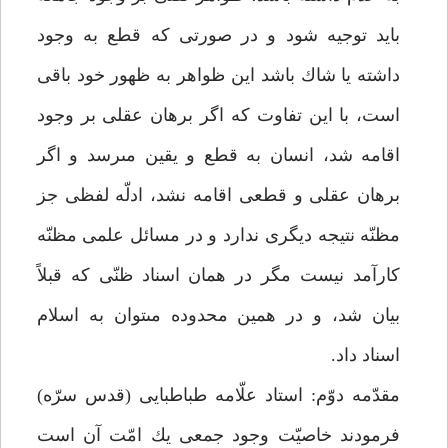
بايد توجيه شود و در صورتى كه قطع به وجود
داشته يا شاك باشد اين ظواهر به ظهور خود باقى
است، با اين تفاوت كه اگر برهان عقلى بر وجود
اقامه شد، انسان به قطع و يقين مى‏رسد و اگر
برهان عقلى و قطعى اقامه نشد، ادلّه لفظى جز
مظنّه نتيجه ديگرى ندارد و در مسائل علمى مظنّه
كارآمد نيست مگر در همان اسناد ظنّى كه قبلاً
بيان شد، و در همين محدوده مى‏توان به اسلام
اسناد داد.
مقدّمه دوّم: استاد علّامه طباطبايى (قدس سرّه)
فرمودند خاصيّت وجود جمعى يك امّت آن است