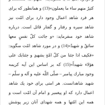
كثيرٌ منهم ساء ما يعملون»(13) و همانطور كه براى
هر فرد شاهد اعمال وجود دارد براى امّت نيز
شاهد سيره و رفتار و گفتار قائل است. درباره
شاهد خود مى‏فرمايد: «و جائت كلّ نفسٍ معها
سائقٌ و شهيدٌ»(14) و در مورد شاهد امّت مى‏گويد:
«فكيف اذا جئنا من كلّ امّةٍ بشهيدٍ و جئنابك على
هؤلاء شهيداً»(15) كه بر اساس اين آيه كريمه
وجود مبارك پيامبر – صلّى اللّه عليه و آله و سلّم –
شهيد شاهدانست. هر امتى براى خود يك شاهد
اعمال دارد كه او پيغمبر و امام آن امّت است و
همه اين امّت‏ها و همه شهداى آنان زير پوشش