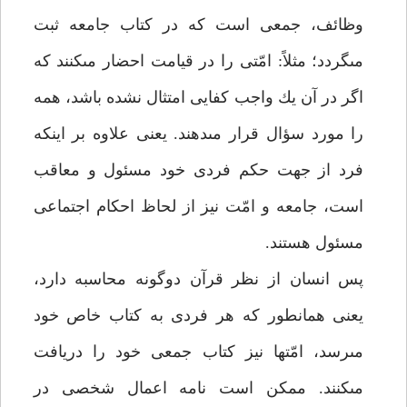
وظائف، جمعى است كه در كتاب جامعه ثبت
مى‏گردد؛ مثلاً: امّتى را در قيامت احضار مى‏كنند كه
اگر در آن يك واجب كفايى امتثال نشده باشد، همه
را مورد سؤال قرار مى‏دهند. يعنى علاوه بر اينكه
فرد از جهت حكم فردى خود مسئول و معاقب
است، جامعه و امّت نيز از لحاظ احكام اجتماعى
مسئول هستند.
پس انسان از نظر قرآن دوگونه محاسبه دارد،
يعنى همانطور كه هر فردى به كتاب خاص خود
مى‏رسد، امّت‏ها نيز كتاب جمعى خود را دريافت
مى‏كنند. ممكن است نامه اعمال شخصى در