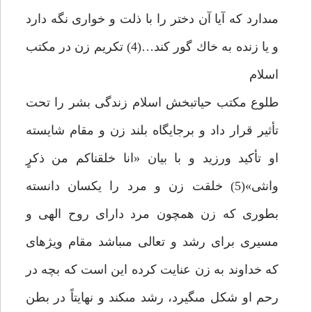
مى‏دارد كه آيا آن دختر را با ذلت و خوارى نگه دارد
و يا زنده به خاك گور كند…(4) تكريم زن در مكتب
اسلام‏
طلوع مكتب حياتبخش اسلام زندگى بشر را تحت
تأثير قرار داد و برجايگاه بلند زن و مقام شايسته
او تأكيد ورزيد و با بيان «انا خلقناكم من ذكرٍ
وانثى»(5) خلقت زن و مرد را يكسان دانسته
بطورى كه زن همچون مرد داراى روح الهى و
مسيرى براى رشد و تعالى مى‏باشد مقام ويژه‏اى
كه خداوند به زن عنايت كرده اين است كه بچه در
رحم او شكل مى‏گيرد، رشد مى‏كند و نهايتاً در بطن