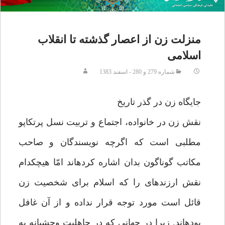
منزلت زن از اعصار گذشته تا انقلاب
اسلامى‏
شماره 279 و 280 - اسفند 1383
جايگاه زن در گذر تاريخ‏
نقش زن در خانواده، اجتماع و تربيت نسل پرتكاپو
مطلبى است كه اگرچه نويسندگان و صاحب
مكاتب گوناگون بدان اشاره كرده‏اند امّا هيچكدام
نقش ارزنده‏اى را كه اسلام براى شخصيت زن
قائل است مورد توجه قرار نداده و از آن غافل
بوده‏اند. زيرا در جهانى كه در جاهليت وحشيانه به