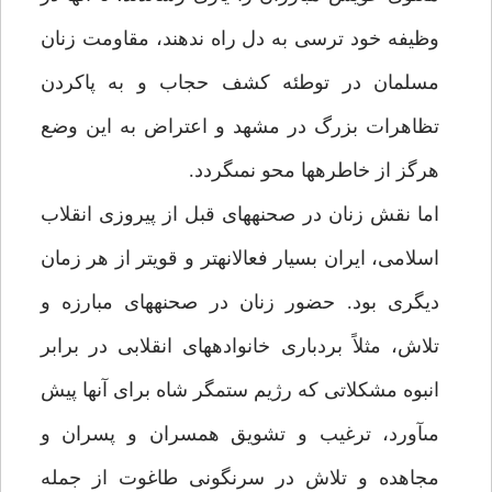
وظيفه خود ترسى به دل راه ندهند، مقاومت زنان
مسلمان در توطئه كشف حجاب و به پاكردن
تظاهرات بزرگ در مشهد و اعتراض به اين وضع
هرگز از خاطره‏ها محو نمى‏گردد.
اما نقش زنان در صحنه‏هاى قبل از پيروزى انقلاب
اسلامى، ايران بسيار فعالانه‏تر و قويتر از هر زمان
ديگرى بود. حضور زنان در صحنه‏هاى مبارزه و
تلاش، مثلاً بردبارى خانواده‏هاى انقلابى در برابر
انبوه مشكلاتى كه رژيم ستمگر شاه براى آن‏ها پيش
مى‏آورد، ترغيب و تشويق همسران و پسران و
مجاهده و تلاش در سرنگونى طاغوت از جمله