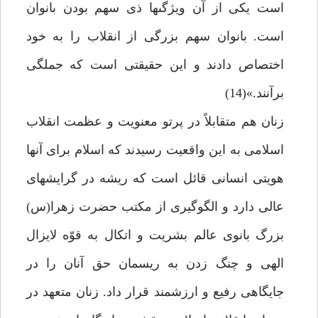
است يكى از آن ويژگى‏ها ذى سهم بودن بانوان
است. بانوان سهم بزرگى از انقلاب را به خود
اختصاص دادند و اين حقيقتى است كه جملگى
برآنند.»(14)
زنان هم متقابلاً در پرتو معنويت و عظمت انقلاب
اسلامى به اين واقعيت رسيدند كه اسلام براى آنها
هويتى انسانى قائل است كه ريشه در گرايشهاى
عالى دارد و الگوگيرى از مكتب حضرت زهرا(س)
بزرگ بانوى عالم بشريت و اتكال به قوّه لايزال
الهى و چنگ زدن به ريسمان حق آنان را در
جايگاهى رفيع و ارزشمند قرار داد. زنان متعهد در