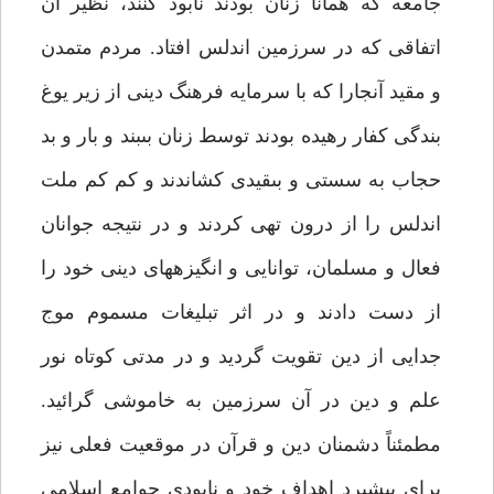
جامعه كه همانا زنان بودند نابود كنند، نظير آن
اتفاقى كه در سرزمين اندلس افتاد. مردم متمدن
و مقيد آن‏جارا كه با سرمايه فرهنگ دينى از زير يوغ
بندگى كفار رهيده بودند توسط زنان بى‏بند و بار و بد
حجاب به سستى و بى‏قيدى كشاندند و كم كم ملت
اندلس را از درون تهى كردند و در نتيجه جوانان
فعال و مسلمان، توانايى و انگيزه‏هاى دينى خود را
از دست دادند و در اثر تبليغات مسموم موج
جدايى از دين تقويت گرديد و در مدتى كوتاه نور
علم و دين در آن سرزمين به خاموشى گرائيد.
مطمئناً دشمنان دين و قرآن در موقعيت فعلى نيز
براى پيشبرد اهداف خود و نابودى جوامع اسلامى