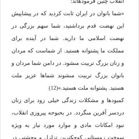
انقلاب چنين فرموده‏اند:
«شما بانوان در ايران ثابت كرديد كه در پيشاپيش
اين نهضت قدم برداشتيد، شما سهم بزرگى در
نهضت اسلامى ما داريد. شما در آينده براى
مملكت ما پشتوانه هستيد. از شماست كه مردان
و زنان بزرگ تربيت مى‏شود. در دامن شما مردان و
بانوان بزرگ تربيت مى‏شوند شماها عزيز ملت
هستيد. پشتوانه ملت هستيد.»(12)
كمبودها و مشكلات زندگى خيلى زود براى زنان
دردسر آفرين مى‏گردد. در بحبوحه پيروزى انقلاب،
نبود امكانات مادى و موارد مورد نياز به ويژه
سوخت زمستانى كوچكترين تزلزل و وحشتى در