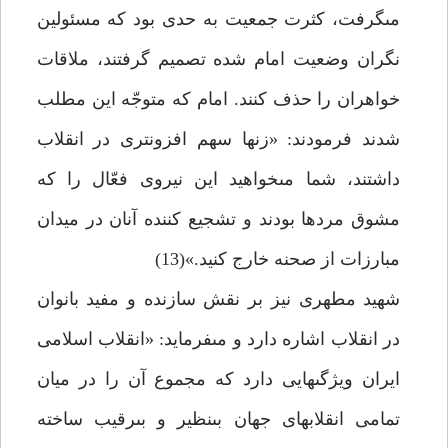
مى‏گرفت، كثرت جمعيت به حدى بود كه مسئولين
نگران وضعيت امام شده تصميم گرفتند، ملاقات
خواهران را حذف كنند. امام كه متوجّه اين مطلب
شدند فرمودند: «زنها سهم افزونترى در انقلاب
داشتند، شما مى‏خواهيد اين نيروى فعّال را كه
مشوق مردها بودند و تشجيع كننده آنان در ميدان
مبارزات از صحنه خارج كنيد.»(13)
شهيد مطهرى نيز بر نقش سازنده و مفيد بانوان
در انقلاب اشاره دارد و مى‏فرمايد: «انقلاب اسلامى
ايران ويژگى‏هايى دارد كه مجموع آن را در ميان
تمامى انقلاب‏هاى جهان بى‏نظير و بى‏رقيب ساخته