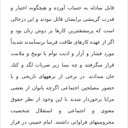
قابل مبادله به حساب آورده و هيچگونه اختيار و
قدرت گزينشى برايشان قائل نبودند و اين درحالى
است كه پرمشقت‏ترين كارها بر دوش زنان بود و
اگر از عهده كارهاى طاقت فرسا برنمى‏آمدند شديداً
مورد فشار و آزار و اذيت توأم با توبيخ و ملامت
قرار مى‏گرفتند و چه بسا زير ضربات لگد و كتك
جان مى‏دادند. در برخى از برهه‏هاى تاريخى و با
حضور مصلحين اجتماعى اگرچه بانوان از بعضى
مزايا برخوردار شدند با اين وجود از نظر حقوق
معنوى و اجتماعى و استقلال شخصيت
محروميت‏هاى فراوانى داشتند. امام خمينى در فراز