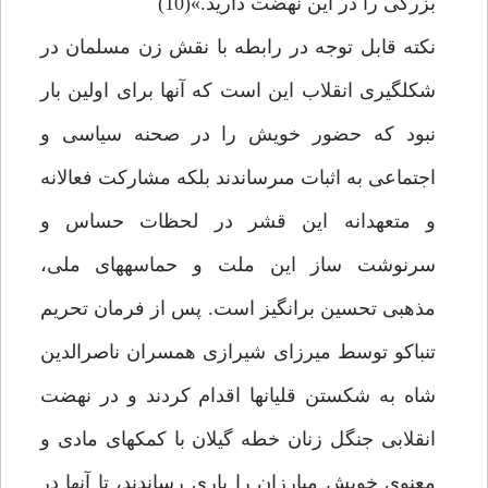
بزرگى را در اين نهضت داريد.»(10)
نكته قابل توجه در رابطه با نقش زن مسلمان در
شكل‏گيرى انقلاب اين است كه آنها براى اولين بار
نبود كه حضور خويش را در صحنه سياسى و
اجتماعى به اثبات مى‏رساندند بلكه مشاركت فعالانه
و متعهدانه اين قشر در لحظات حساس و
سرنوشت ساز اين ملت و حماسه‏هاى ملى،
مذهبى تحسين برانگيز است. پس از فرمان تحريم
تنباكو توسط ميرزاى شيرازى همسران ناصرالدين
شاه به شكستن قليانها اقدام كردند و در نهضت
انقلابى جنگل زنان خطه گيلان با كمك‏هاى مادى و
معنوى خويش مبارزان را يارى رساندند، تا آنها در