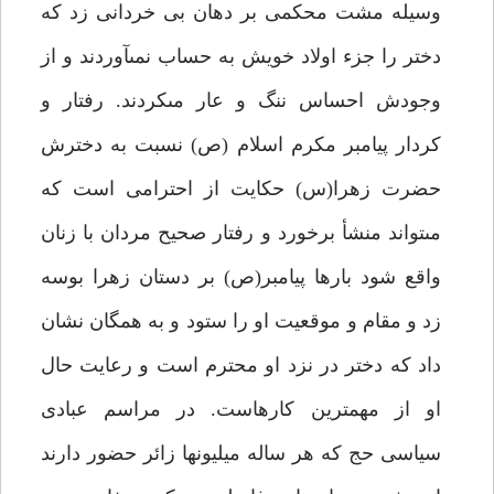
وسيله مشت محكمى بر دهان بى خردانى زد كه
دختر را جزء اولاد خويش به حساب نمى‏آوردند و از
وجودش احساس ننگ و عار مى‏كردند. رفتار و
كردار پيامبر مكرم اسلام (ص) نسبت به دخترش
حضرت زهرا(س) حكايت از احترامى است كه
مى‏تواند منشأ برخورد و رفتار صحيح مردان با زنان
واقع شود بارها پيامبر(ص) بر دستان زهرا بوسه
زد و مقام و موقعيت او را ستود و به همگان نشان
داد كه دختر در نزد او محترم است و رعايت حال
او از مهمترين كارهاست. در مراسم عبادى
سياسى حج كه هر ساله ميليونها زائر حضور دارند