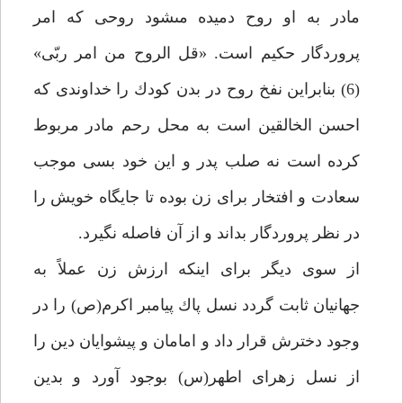
مادر به او روح دميده مى‏شود روحى كه امر
پروردگار حكيم است. «قل الروح من امر ربّى»
(6) بنابراين نفخ روح در بدن كودك را خداوندى كه
احسن الخالقين است به محل رحم مادر مربوط
كرده است نه صلب پدر و اين خود بسى موجب
سعادت و افتخار براى زن بوده تا جايگاه خويش را
در نظر پروردگار بداند و از آن فاصله نگيرد.
از سوى ديگر براى اينكه ارزش زن عملاً به
جهانيان ثابت گردد نسل پاك پيامبر اكرم(ص) را در
وجود دخترش قرار داد و امامان و پيشوايان دين را
از نسل زهراى اطهر(س) بوجود آورد و بدين