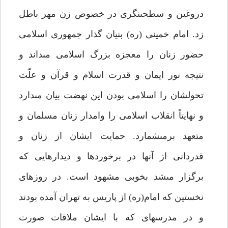
دروغين و سطحى‏نگرى در خصوص زن مهر باطل
زد. امام خمينى (ره) بنيان گذار جمهورى اسلامى
حضور زنان را معجزه بزرگ اسلامى مى‏داند و
نتيجه نور ايمان و قدرت اسلام و قرآن و علّت
تحولشان را اسلامى بودن اين نهضت بيان مى‏دارد
و نهايتاً انقلاب اسلامى را وامدار زنان مسلمان و
متعهد برمى‏شمارد. حمايت ايشان از زنان و
قدردانى از آنها در برخوردها و ديدارهايى كه
برگزار مى‏شد بخوبى مشهود است. در روزهاى
نخستين كه امام(ره) از پاريس به تهران آمده بودند
و در مدرسه‏اى كه با ايشان ملاقات صورت