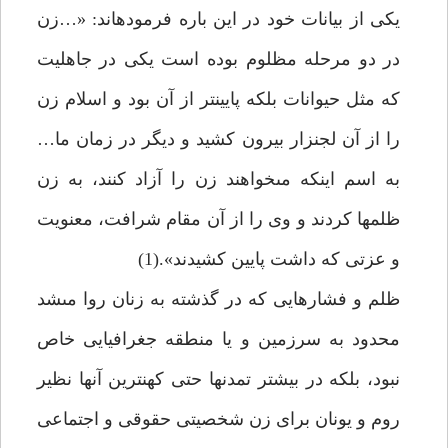
يكى از بيانات خود در اين باره فرموده‏اند: «…زن
در دو مرحله مظلوم بوده است يكى در جاهليت
كه مثل حيوانات بلكه پايين‏تر از آن بود و اسلام زن
را از آن لجن‏زار بيرون كشيد و ديگر در زمان ما…
به اسم اينكه مى‏خواهند زن را آزاد كنند، به زن
ظلمها كردند و وى را از آن مقام شرافت، معنويت
و عزتى كه داشت پايين كشيدند».(1)
ظلم و فشارهايى كه در گذشته به زنان روا مى‏شد
محدود به سرزمين و يا منطقه جغرافيايى خاص
نبود، بلكه در بيشتر تمدنها حتى كهن‏ترين آنها نظير
روم و يونان براى زن شخصيتى حقوقى و اجتماعى