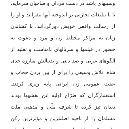
وسيله‏اى باشد در دست مردان و صاحبان سرمايه،
تا با تبليغات تجارتى بر اندوخته آنها بيفزايند و او را
از رسالت واقعى خويش دورگردانند. با كشاندن
زنان به مراكز مختلط زن و مرد و دعوت به
حضور در فيلمها و سريالهاى نامناسب و تقليد از
الگوهاى غربى و ضد دينى و بدنبالش مبارزه جدى
شاه، تلاش وسيعى را براى از بين بردن حجاب و
عفت عمومى زن ايرانى پايه ريزى كردند.
استعمارگران كه طرّاح اوليه اين نقشه‏ها بودند
دندان تيز كرده تا شرف ملّى و مذهبى ملت
مسلمان را از ناحيه اصلى‏ترين و مؤثرترين ركن