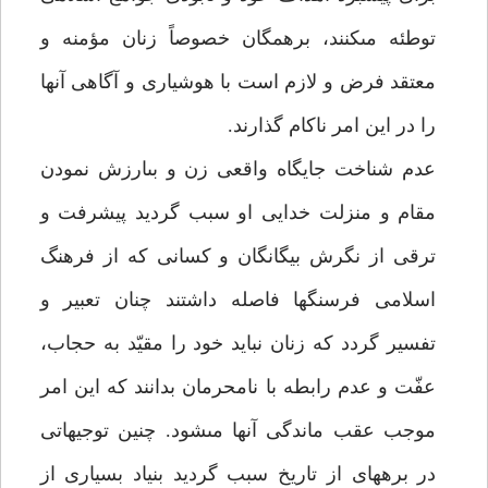
توطئه مى‏كنند، برهمگان خصوصاً زنان مؤمنه و
معتقد فرض و لازم است با هوشيارى و آگاهى آنها
را در اين امر ناكام گذارند.
عدم شناخت جايگاه واقعى زن و بى‏ارزش نمودن
مقام و منزلت خدايى او سبب گرديد پيشرفت و
ترقى از نگرش بيگانگان و كسانى كه از فرهنگ
اسلامى فرسنگها فاصله داشتند چنان تعبير و
تفسير گردد كه زنان نبايد خود را مقيّد به حجاب،
عفّت و عدم رابطه با نامحرمان بدانند كه اين امر
موجب عقب ماندگى آنها مى‏شود. چنين توجيهاتى
در برهه‏اى از تاريخ سبب گرديد بنياد بسيارى از