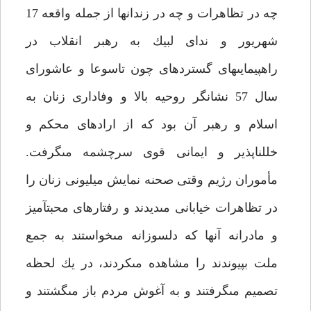
چه در تظاهرات و چه در زندانها از جمله واقعه 17
شهريور و نداى لبيك به رهبر انقلاب در
راهپيمايى‏هاى گسترده‏اى چون تاسوعا و عاشوراى
سال 57 نشانگر روحيه بالا و وفادارى زنان به
اسلام و رهبر آن بود كه از اراده‏اى محكم و
خلل‏ناپذير و ايمانى قوى سرچشمه مى‏گرفت.
مأموران رژيم وقتى صحنه نمايش ميليونى زنان را
در تظاهرات خيابانى مى‏ديدند و رفتارهاى محبت‏آميز
و مادرانه آنها كه دلسوزانه مى‏خواستند به جمع
ملت بپيوندند را مشاهده مى‏كردند، در يك لحظه
تصميم مى‏گرفتند و به آغوش مردم باز مى‏گشتند و