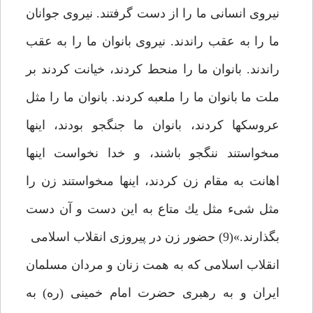
نيروى انسانى ما را از دست گرفتند. نيروى جوانان
ما را به عقب راندند. نيروى بانوان ما را به عقب
راندند. بانوان ما را منحط كردند، خيانت كردند بر
ملت ما بانوان ما را ملعبه كردند. بانوان ما را مثل
عروسك‏ها كردند، بانوان ما جنگجو بودند، اينها
مى‏خواستند ننگجو باشند، و خدا نخواست اينها
اهانت به مقام زن كردند، اينها مى‏خواستند زن را
مثل شى‏ء مثل يك متاع به اين دست و آن دست
بگذارند.»(9) حضور زن در پيروزى انقلاب اسلامى‏
انقلاب اسلامى كه به همت زنان و مردان مسلمان
ايران و به رهبرى حضرت امام خمينى (ره) به