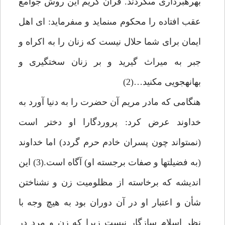
بهره‏بردارى مى‏كردند. قرآن كريم اين روش جوامع
عقب افتاده را محكوم مى‏نمايد و مى‏فرمايد: اى اهل
ايمان براى شما حلال نيست كه زنان را به اكراه و
جبر به ميراث گيريد و بر زنان سختگيرى و
بهانه‏جويى مكنيد…(2)
هنگامى كه مادر مريم آن حضرت را به دنيا آورد به
خداوند عرض كرد: پروردگارا او دختر است
(نمى‏تواند چون پسران خادم حرم گردد) اما خداوند
(به فضيلت‏ها و صفات برجسته او) آگاه است.(3) اين
انديشه كه برخاسته از مظلوميت زن و نشناختن
شأن و اعتبار او در آن دوران بود به هيچ وجه با
نظر اسلام سازگار نيست زيرا كه زن و مرد در