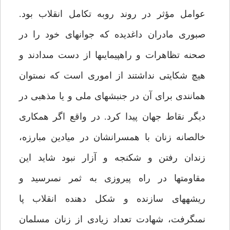
عوامل مؤثر در روند روبه تكامل انقلاب بود.
صبورى مادران داغديده كه جوانهاى خود را در
صحنه تظاهرات و راهپيمايى‏ها از دست مى‏دادند و
هيچ شكايتى نداشتند از امورى است كه نمى‏توان
همانندى براى آن در جنبشهاى ملى و يا مذهبى در
ديگر نقاط جهان پيدا كرد. در واقع اگر همكارى
خالصانه زنان با همسرانشان در ميادين مبارزه،
زندان رفتن و شكنجه و آزار نبود شايد اين
مقاومت‏ها در راه پيروزى به ثمر نمى‏رسيد و
ريشه‏هاى سازنده و شكل دهنده انقلاب پا
نمى‏گرفت، شهادت تعداد زيادى از زنان مسلمان