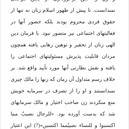
نمى‏دانست. تا پيش از ظهور اسلام زنان نه تنها از
حقوق فردى محروم بودند بلكه حضور آنها در
فعاليت‏هاى اجتماعى نيز متصور نبود. با فرمان دين
الهى زنان از تحقير و توهين رهايى يافته همچون
مردان قابليت پذيرش مسئوليت‏هاى اجتماعى را
يافته و نقش نظارتى آنها مورد تأييد واقع شد. بر
خلاف رسم متداول آن زمان كه زنها را مالك چيزى
نمى‏دانستند و او را از تصرف در سرمايه خويش
منع مى‏كردند زن صاحب اختيار و مالك سرمايه‏اى
شد كه بدست آورده بود. «للرجال نصيبٌ مما
اكتسبوا و للنساء نصيبٌ‏مما اكتسبن»(7) اين اعتبار