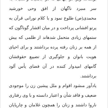
سر مى‏برد ناگهان از افق وحى خورشيد
محمدى(ص) طلوع نمود و با كلام نورانى قرآن به
پرتو افشانى پرداخت و در ميان اقشار گوناگون كه
ستمهاى زيادى متحمل شده‏اند از ظلمى كه بيش
از همه بر زنان رفته پرده برداشتند و براى احياى
هويت بانوان و جلوگيرى از تضييع حقوقشان
گامهاى اميدوار كننده در آن فضاى يأس آلود
برداشتند.
يادآور مى‏شود اقوام و ملل پيشين زن را موجودى
ضعيف و فاقد شأن و اعتبار دانسته و با وى رفتارى
ناروا داشتند و زنان را همچون غلامان و چارپايان