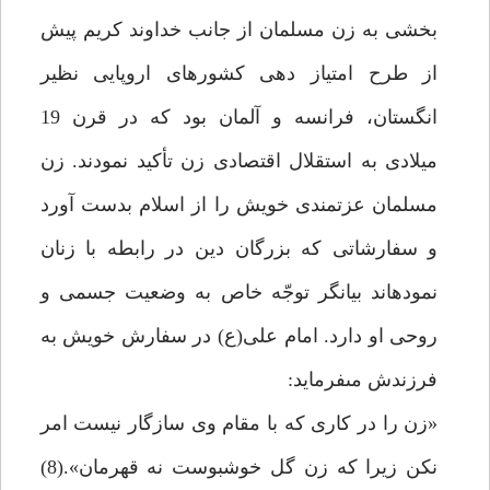
بخشى به زن مسلمان از جانب خداوند كريم پيش
از طرح امتياز دهى كشورهاى اروپايى نظير
انگستان، فرانسه و آلمان بود كه در قرن 19
ميلادى به استقلال اقتصادى زن تأكيد نمودند. زن
مسلمان عزتمندى خويش را از اسلام بدست آورد
و سفارشاتى كه بزرگان دين در رابطه با زنان
نموده‏اند بيانگر توجّه خاص به وضعيت جسمى و
روحى او دارد. امام على(ع) در سفارش خويش به
فرزندش مى‏فرمايد:
«زن را در كارى كه با مقام وى سازگار نيست امر
نكن زيرا كه زن گل خوشبوست نه قهرمان».(8)