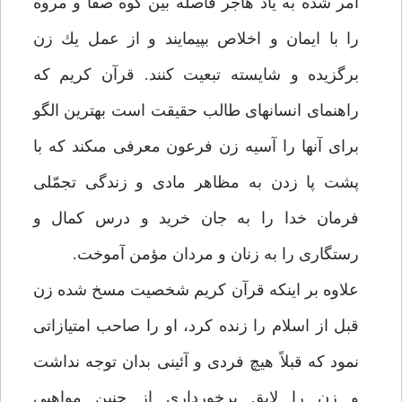
امر شده به ياد هاجر فاصله بين كوه صفا و مروه
را با ايمان و اخلاص بپيمايند و از عمل يك زن
برگزيده و شايسته تبعيت كنند. قرآن كريم كه
راهنماى انسانهاى طالب حقيقت است بهترين الگو
براى آنها را آسيه زن فرعون معرفى مى‏كند كه با
پشت پا زدن به مظاهر مادى و زندگى تجمّلى
فرمان خدا را به جان خريد و درس كمال و
رستگارى را به زنان و مردان مؤمن آموخت.
علاوه بر اينكه قرآن كريم شخصيت مسخ شده زن
قبل از اسلام را زنده كرد، او را صاحب امتيازاتى
نمود كه قبلاً هيچ فردى و آئينى بدان توجه نداشت
و زن را لايق برخوردارى از چنين مواهبى