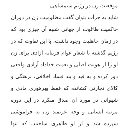
موقعيت زن در رژيم ستمشاهى
شايد به جرأت بتوان گفت مظلوميت زن در دوران
حاكميت طاغوت از جهاتى شبيه آن چيزى بود كه
در زمان جاهليت وجود داشت، با اين تفاوت كه در
رژيم گذشته با شعار عوام فريبانه آزادى براى زن
او را از هويت اصلى و نعمت خداداد آزادى واقعى
دور كرده و به قيد و بند فساد اخلاقى، برهنگى و
كالاى تجارتى كشانده كه فقط بهره‏ورى مادى و
شهوانى در مورد آن صدق مى‏كرد در اين دوره
مرتبه انسانى و وجه عزتمند زن به فراموشى
سپرده شد و از او ظاهرى ساختند، كه تنها