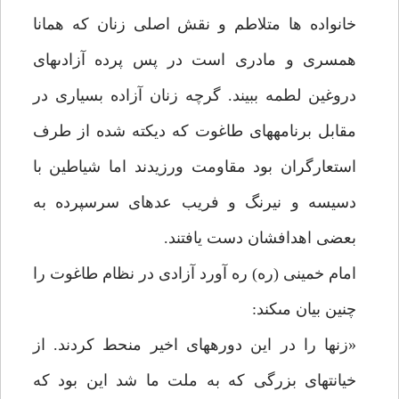
خانواده ها متلاطم و نقش اصلى زنان كه همانا
همسرى و مادرى است در پس پرده آزادى‏هاى
دروغين لطمه ببيند. گرچه زنان آزاده بسيارى در
مقابل برنامه‏هاى طاغوت كه ديكته شده از طرف
استعارگران بود مقاومت ورزيدند اما شياطين با
دسيسه و نيرنگ و فريب عده‏اى سرسپرده به
بعضى اهدافشان دست يافتند.
امام خمينى (ره) ره آورد آزادى در نظام طاغوت را
چنين بيان مى‏كند:
«زن‏ها را در اين دوره‏هاى اخير منحط كردند. از
خيانت‏هاى بزرگى كه به ملت ما شد اين بود كه