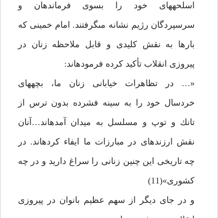
اسلحه‏هاى خود را بسوى فرماندهان و
سرسپردگان رژيم نشانه مى‏گرفتند. امام خمينى كه
بارها به نقش كليدى و قابل ملاحظه زنان در
پيروزى انقلاب تأكيد كرده فرموده‏اند:
«… در تظاهرات خيابانى زنان ما، بچه‏هاى
خردسال خود را به سينه فشرده بدون ترس از
تانك و توپ و مسلسل به ميدان آمده‏اند…آنان
نقش ارزنده‏اى در مبارزات ما ايفاء كرده‏اند. در
چه تاريخى اين چنين زنانى را سراغ داريد و در چه
كشورى»(11)
و در جاى ديگر از سهم عظيم بانوان در پيروزى