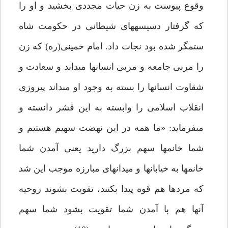
وقوع پيوست به زن حيات مجددى بخشيد و او را
كه گرفتار دسيسه‏هاى شيطانى در حكومت شاه
ستمگر شده بود نجات داد. امام خمينى(ره) كه زن
را مربى جامعه و مربى انسانها مى‏داند و سعادت و
شقاوت انسانها را بسته به وجود او مى‏داند پيروزى
انقلاب اسلامى را وابسته به اين قشر دانسته و
مى‏فرمايد: «ما همه در اين نهضت سهيم هستيم و
شما خانمها سهم بزرگ داريد يعنى آمدن شما
خانمها به خيابان‏ها و ميدان‏هاى مبارزه موجب اين شد
كه مردها هم قوه پيدا بكنند، تقويت بشوند روحيه
آنها هم با آمدن شما تقويت بشود شما سهم