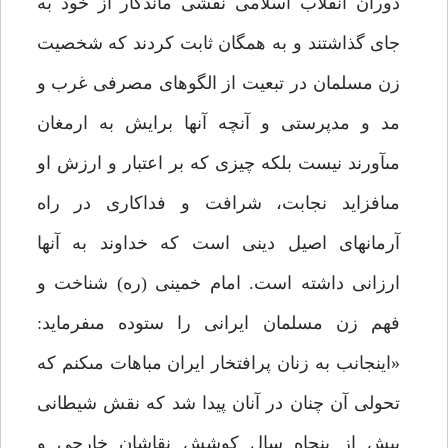
دوران انقلاب اسلامى نقشى ماندگار از خود به
جاى گذاشتند و به همگان ثابت كردند كه شخصيت
زن مسلمان در تبعيت از الگوهاى مصرفى غرب و
مد و مدپرستى و آنچه آنها برايش به ارمغان
مى‏آورند نيست بلكه چيزى كه بر اعتبار و ارزش او
مى‏افزايد نجابت، شرافت و فداكارى در راه
آرمانهاى اصيل دينى است كه خداوند به آن‏ها
ارزانى داشته است. امام خمينى (ره) شناخت و
فهم زن مسلمان ايرانى را ستوده مى‏فرمايد:
«اينجانب به زنان پرافتخار ايران مباهات مى‏كنم كه
تحولى آن چنان در آنان پيدا شد كه نقش شيطانى
بيش از پنجاه سال كوشش نقاشان خارجى و