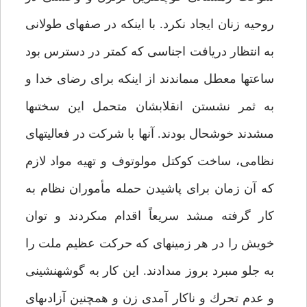
روحيه زنان ايجاد نكرد. با اينكه در صف‏هاى طولانى
به انتظار دريافت اجناسى كه كمتر در دسترس بود
ساعت‏ها معطل مى‏ماندند از اينكه براى رضاى خدا و
به ثمر نشستن انقلابشان متحمل اين سختى‏ها
مى‏شدند خوشحال بودند. آنها با شركت در فعاليت‏هاى
نظامى، ساخت كوكتل مولوتوف و تهيه مواد لازم
كه آن زمان براى پاشيدن حمله مأموران نظام به
كار گرفته مى‏شد سريعاً اقدام مى‏كردند و توان
خويش را در هر زمينه‏اى كه حركت عظيم ملت را
به جلو مى‏برد بروز مى‏دادند. اين كار به گوشه‏نشينى
و عدم تحرك و ناكار آمدى زن و همچنين آزادى‏هاى