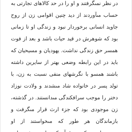
در نظر نمى‏گرفتند و او را در حد كالاهاى تجارتى به
حساب مى‏آوردند از ديد چنين اقوامى زن از روح
جاويد انسانى برخوردار نبود و زندگى او تا زمانى
بود كه شوهرش در قيد حيات باشد و بعد از فوت
همسر حق زندگى نداشت. يهوديان و مسيحيان كه
بايد در اين رابطه وضعى بهتر از سايرين داشته
باشند همسو با نگرشهاى منفى نسبت به زن، با
تولد پسر در خانواده شاد مى‏شدند و ولادت نوزاد
دختر را موجب سرافكندگى مى‏دانستند. در گذشته،
زن موجودى بود كه جزء ارث قرار مى‏گرفت و
بازماندگان هر طور كه مى‏خواستند از او