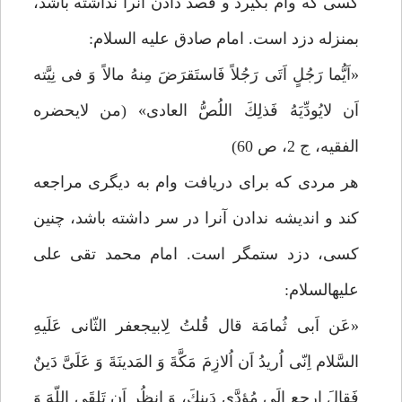
كسى كه وام بگيرد و قصد دادن آنرا نداشته باشد،
بمنزله دزد است. امام صادق عليه السلام:
«اَيُّما رَجُلٍ اَتَى رَجُلاً فَاستَقرَضَ مِنهُ مالاً وَ فى نِيَّته
اَن لايُودِّيَهُ فَذلِكَ اللُصُّ العادى» (من لايحضره
الفقيه، ج 2، ص 60)
هر مردى كه براى دريافت وام به ديگرى مراجعه
كند و انديشه ندادن آنرا در سر داشته باشد، چنين
كسى، دزد ستمگر است. امام محمد تقى على
عليه‏السلام:
«عَن اَبى ثُمامَة قال قُلتُ لِابيجعفر الثّانى عَلَيهِ
السَّلام اِنّى اُريدُ اَن اُلازِمَ مَكَّةَ وَ المَدينَةَ وَ عَلَىَّ دَينٌ
فَقالَ ارجِع اِلَى مُؤدَّى دَينِكَ، وَ انظُر اَن تَلقَى اللّهَ وَ