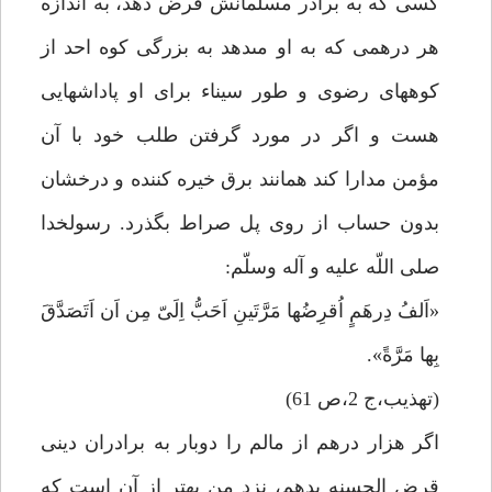
كسى كه به برادر مسلمانش قرض دهد، به اندازه
هر درهمى كه به او مى‏دهد به بزرگى كوه احد از
كوههاى رضوى و طور سيناء براى او پاداشهايى
هست و اگر در مورد گرفتن طلب خود با آن
مؤمن مدارا كند همانند برق خيره كننده و درخشان
بدون حساب از روى پل صراط بگذرد. رسولخدا
صلى اللّه عليه و آله وسلّم:
«اَلفُ دِرهَمٍ اُقرِضُها مَرَّتَينِ اَحَبُّ اِلَىّ مِن اَن اَتَصَدَّقَ
بِها مَرَّةً».
(تهذيب،ج 2،ص 61)
اگر هزار درهم از مالم را دوبار به برادران دينى
قرض الحسنه بدهم، نزد من بهتر از آن است كه