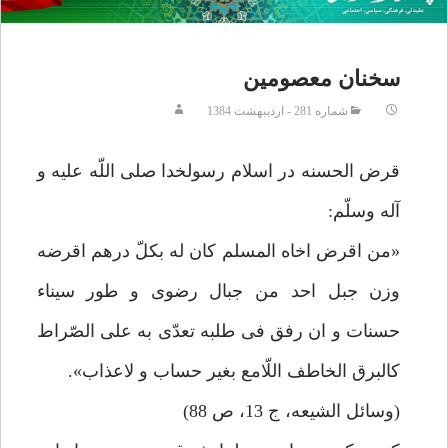
سخنان معصومين‏
شماره 281 - ارديبهشت 1384
قرض الحسنه در اسلام‏ رسولخدا صلى اللّه عليه و
آله وسلّم:
«من اقرض اخاه المسلم كان له بكلّ درهم اقرضه
وزن جبل احد من جبال رضوى و طور سيناء
حسنات و ان رفق فى طلبه تعدّى به على الصّراط
كالبرق الخاطف اللّامع بغير حساب و لاعذاب».
(وسائل الشيعه، ج 13، ص 88)