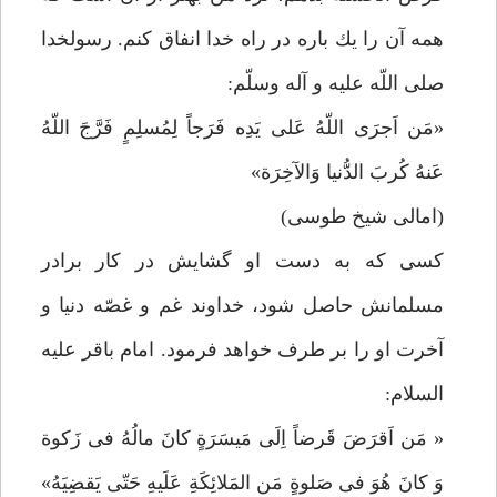
همه آن را يك باره در راه خدا انفاق كنم. رسولخدا
صلى اللّه عليه و آله وسلّم:
«مَن اَجرَى اللّهُ عَلى يَدِه فَرَجاً لِمُسلِمٍ فَرَّجَ اللّهُ
عَنهُ كُربَ الدُّنيا وَالآخِرَة»
(امالى شيخ طوسى)
كسى كه به دست او گشايش در كار برادر
مسلمانش حاصل شود، خداوند غم و غصّه دنيا و
آخرت او را بر طرف خواهد فرمود. امام باقر عليه
السلام:
« مَن اَقرَضَ قَرضاً اِلَى مَيسَرَةٍ كانَ مالُهُ فى زَكوة
وَ كانَ هُوَ فى صَلوةٍ مَن المَلائِكَةِ عَلَيهِ حَتّى يَقضِيَهُ»