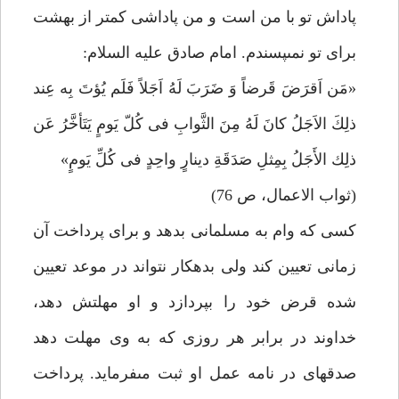
پاداش تو با من است و من پاداشى كمتر از بهشت
براى تو نمى‏پسندم. امام صادق عليه السلام:
«مَن اَقرَضَ قَرضاً وَ ضَرَبَ لَهُ اَجَلاً فَلَم يُؤتَ بِه عِند
ذلِكَ الاَجَلُ كانَ لَهُ مِنَ الثَّوابِ فى كُلّ يَومٍ يَتَأخَّرُ عَن
ذلِك الأَجَلُ بِمِثلِ صَدَقَةِ دينارٍ واحِدٍ فى كُلِّ يَومٍ»
(ثواب الاعمال، ص 76)
كسى كه وام به مسلمانى بدهد و براى پرداخت آن
زمانى تعيين كند ولى بدهكار نتواند در موعد تعيين
شده قرض خود را بپردازد و او مهلتش دهد،
خداوند در برابر هر روزى كه به وى مهلت دهد
صدقه‏اى در نامه عمل او ثبت مى‏فرمايد. پرداخت