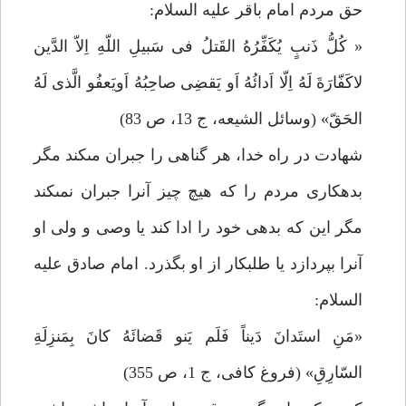
حق مردم‏ امام باقر عليه السلام:
« كُلُّ ذَنبٍ يُكَفِّرُهُ القَتلُ فى سَبيلِ اللّهِ اِلاّ الدَّين
لاكَفّارَةَ لَهُ اِلّا اَدائُهُ اَو يَقضِى صاحِبُهُ اَويَعفُو الَّذى لَهُ
الحَقّ» (وسائل الشيعه، ج 13، ص 83)
شهادت در راه خدا، هر گناهى را جبران مى‏كند مگر
بدهكارى مردم را كه هيچ چيز آنرا جبران نمى‏كند
مگر اين كه بدهى خود را ادا كند يا وصى و ولى او
آنرا بپردازد يا طلبكار از او بگذرد. امام صادق عليه
السلام:
«مَنِ استَدانَ دَيناً فَلَم يَنو قَضائَهُ كانَ بِمَنزِلَةِ
السّارِقِ» (فروغ كافى، ج 1، ص 355)