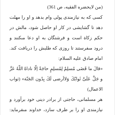
(من لايحضره الفقيه، ص 361)
كسى كه به نيازمندى پولى وام بدهد و او را مهلت
دهد تا گشايشى در كار او حاصل شود، مالش در
حكم زكاة است و فرشتگان به او دعا مى‏كنند و
درود مى‏فرستند تا روزى كه طلبش را دريافت كند.
امام صادق عليه السلام:
«قالَ ما قَضَى مُسلِمٌ لِمُسلِمٍ حاجَةً اِلّا ناداهُ اللّهُ عَزَّ
و جَلَّ عَلَىَّ ثَوابُكَ وَلااَرضى لَكَ بِدُون الجَنّة» (ثواب
الاعمال)
هر مسلمانى، حاجتى از برادر دينى خود برآورد و
نيازمندى او را بر طرف سازد، خداوند مى‏فرمايد: