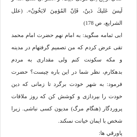
لَيسَ عَليكَ دَينٌ، فَاِنّ المُؤمِنَ لايَخُونُ». (علل
الشرايع، ص 178)
ابى ثمامه مى‏گويد: به امام نهم حضرت امام محمد
تقى عرض كردم كه من تصميم گرفته‏ام در مدينه
و مكه سكونت كنم ولى مقدارى به مردم
بدهكارم، نظر شما در اين باره چيست؟ حضرت
فرمود: به شهر خودت برگرد تا زمانى كه دين
خودت را بپردازى و كوشش كن كه روز ملاقات
پروردگار (هنگام مرگ) مديون كسى نباشى. زيرا
شخص با ايمان خيانت نمى‏كند.
پاورقي ها: