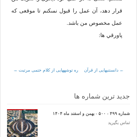
قرار دهد، آن عمل را قبول نمى‏كنم تا موقعى كه
عمل مخصوص من باشد.
پاورقي ها:
←
Post
دانستنيهايى از قرآن‏
ره توشه‏هايى از كلام ختمى مرتبت
→
navigation
جدید ترین شماره ها
شماره ۴۹۹ - ۵۰۰ - بهمن و اسفند ماه ۱۴۰۴
تماس بگیرید