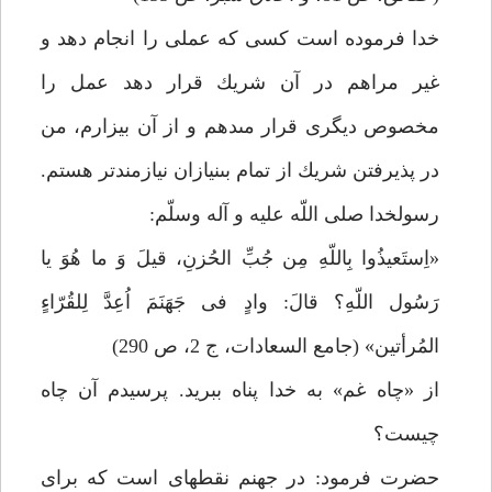
خدا فرموده است كسى كه عملى را انجام دهد و
غير مراهم در آن شريك قرار دهد عمل را
مخصوص ديگرى قرار مى‏دهم و از آن بيزارم، من
در پذيرفتن شريك از تمام بى‏نيازان نيازمندتر هستم.
رسولخدا صلى اللّه عليه و آله وسلّم:
«اِستَعيذُوا بِاللّهِ مِن جُبِّ الحُزنِ، قيلَ وَ ما هُوَ يا
رَسُول اللّهِ؟ قالَ: وادٍ فى جَهَنَمَ اُعِدَّ لِلقُرّاءٍ
المُرأتين» (جامع السعادات، ج 2، ص 290)
از «چاه غم» به خدا پناه ببريد. پرسيدم آن چاه
چيست؟
حضرت فرمود: در جهنم نقطه‏اى است كه براى