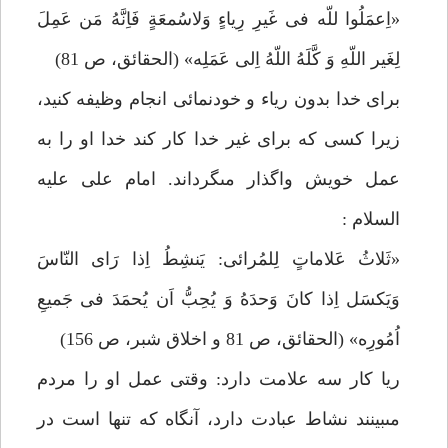
«اِعمَلُوا للّه فى غَيرِ رِياءٍ وَلاسُمعَةٍ فَاِنَّهُ مَن عَمِلَ
لِغَير اللّهِ وَ كَّلَهُ اللّهُ اِلى عَمَلِه» (الحقائق، ص 81)
براى خدا بدون رياء و خودنمائى انجام وظيفه كنيد،
زيرا كسى كه براى غير خدا كار كند خدا او را به
عمل خويش واگذار مى‏گرداند. امام على عليه
السلام :
«ثَلاثُ عَلاماتٍ لِلمُرائى: يَنشِطُ اِذا رَاى النّاسَ
وَيَكسَل اِذا كانَ وَحدَهُ وَ يُحِبُّ اَن يُحمَدَ فى جَميعِ
اُمُورِه» (الحقائق، ص 81 و اخلاق شبر، ص 156)
ريا كار سه علامت دارد: وقتى عمل او را مردم
مى‏بينند نشاط عبادت دارد، آنگاه كه تنها است در