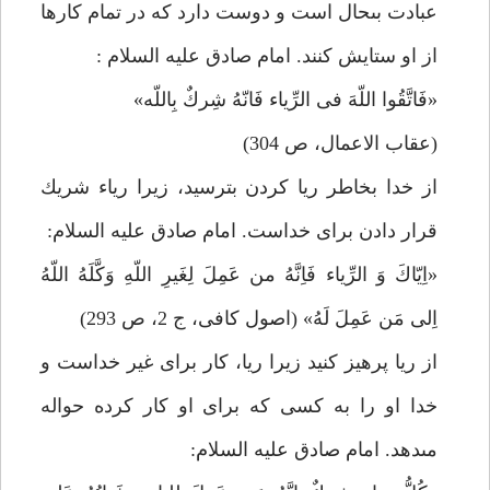
عبادت بى‏حال است و دوست دارد كه در تمام كارها
از او ستايش كنند. امام صادق عليه السلام :
«فَاتَّقُوا اللّهَ فى الرِّياء فَانّهُ شِركٌ بِاللّه»
(عقاب الاعمال، ص 304)
از خدا بخاطر ريا كردن بترسيد، زيرا رياء شريك
قرار دادن براى خداست. امام صادق عليه السلام:
«اِيّاكَ وَ الرِّياء فَاِنَّهُ من عَمِلَ لِغَيرِ اللّهِ وَكَّلَهُ اللّهُ
اِلى مَن عَمِلَ لَهُ» (اصول كافى، ج 2، ص 293)
از ريا پرهيز كنيد زيرا ريا، كار براى غير خداست و
خدا او را به كسى كه براى او كار كرده حواله
مى‏دهد. امام صادق عليه السلام: