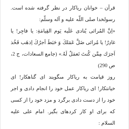
قرآن – خوانان رياكار در نظر گرفته شده است.
رسولخدا صلى اللّه عليه و آله وسلّم:
«اِنَّ المُرائى يُنادى عَلَيه يَوم القِيامَةِ: يا فاجِر! يا
غادِرٌ! يا مُرائى ضَلَّ عَمَلكَ وَ حَبَطَ اَجرُكَ اِذهَب فَخُذ
اَجرَك مِمَّن كُنتَ تَعمَلٌ لَهُ.» (جامع السعادات، ج 2،
ص 290)
روز قيامت به رياكار مى‏گويند اى گناهكار! اى
خيانتكار! اى رياكار عمل خود را انجام دادى و اجر
خود را از دست دادى برگرد و مزد خود را از كسى
كه براى او كار كرده‏اى بگير. امام على عليه
السلام :