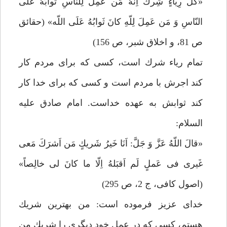
«كُلُّ رِياءٍ شِركٌ اِنَّهُ مَن عَمِلَ لِلناسِ ثَوابُهُ عَلى
النّاسِ وَ مَن عَمِلَ لِلّهِ كانَ ثَوابُهُ عَلَى اللّه» (حقائق
ص 81، و اخلاق شبر، ص 156)
تمام رياء شرك است، كسى كه براى مردم كار
كند اجرش با مردم است و كسى كه براى خدا كار
كند ثوابش به عهده خداست. امام صادق عليه
السلام:
«قالَ اللّهُ عَزَّ وَ جَلَّ: اَنَا خَيرُ شَريكٍ مَن اَشرَكَ مَعى
غَيرى فى عَملٍ لَم اَقبَلهُ اِلّا ما كانَ لى خالِصاً»
(اصول كافى، ج 2، ص 295)
خداى عزيز فرموده است: من بهترين شريك
هستم، كسى كه در عمل خود ديگرى را شريك من