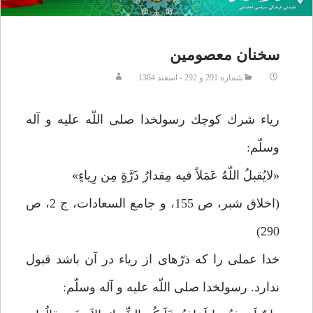
سخنان معصومين
شماره 291 و 292 - اسفند 1384
رياء شرك كوچك‏ رسولخدا صلى اللّه عليه و آله
وسلّم:
«لايُقبلُ اللّهُ عَمَلاً فيه مِقدارُ ذَرَّةٍ مِن رِياءٍ»
(اخلاق شبر، ص 155، و جامع السعادات، ج 2، ص
290)
خدا عملى را كه ذرّه‏اى از رياء در آن باشد قبول
ندارد. رسولخدا صلى اللّه عليه و آله وسلّم: