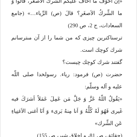
«اِنّ اَخوَفُ ما اَخافُ عَلَيكُم الشِّرك الاَصغَر، قالُوا وَ
ما الشِّركُ الاَصغَرِ؟ قالَ (ص) الرِّياء…» (جامع
السعادات، ج 2، ص 290)
ترسناك‏ترين چيزى كه من شما را از آن مى‏ترسانم
شرك كوچك است.
گفتند شرك كوچك چيست؟
حضرت (ص) فرمود: رياء. رسولخدا صلى اللّه
عليه و آله وسلّم:
«يَقُولُ اللّهُ عَزَّ وَ جَلَّ مَن عَمِلَ عَمَلاً اَشرَكَ فيه
غَيرى فَهُوَ لَهُ كُلُّهُ وَ اَنا مِنهُ بَرى‏ء وَ اَنَا اَغنى الاَغنِياءِ
عَن الشِّرك»
(حقائق، ص 81، و اخلاق شبر، ص 155)