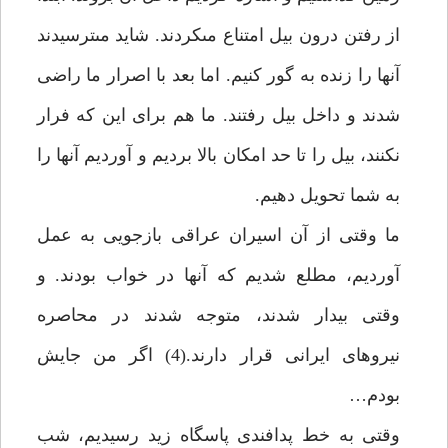
از رفتن درون بيل امتناع مى‏كردند. شايد مى‏ترسيدند
آنها را زنده به گور كنيم. اما بعد با اصرار ما راضى
شدند و داخل بيل رفتند. ما هم براى اين كه فرار
نكنند، بيل را تا حد امكان بالا برديم و آورديم آنها را
به شما تحويل دهيم.
ما وقتى از آن اسيران عراقى بازجويى به عمل
آورديم، مطلع شديم كه آنها در خواب بودند. و
وقتى بيدار شدند، متوجه شدند در محاصره
نيروهاى ايرانى قرار دارند.(4) اگر من جايش
بودم…
وقتى به خط پدافندى پاسگاه زيد رسيديم، شب