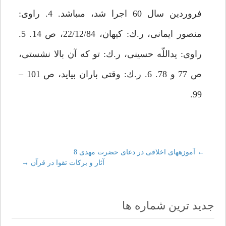
فروردين سال 60 اجرا شد، مى‏باشد. 4. راوى:
منصور ايمانى، ر.ك: كيهان، 22/12/84، ص 14. 5.
راوى: يداللّه حسينى، ر.ك: تو كه آن بالا نشستى،
ص 77 و 78. 6. ر.ك: وقتى باران بيايد، ص 101 –
99.
←
Post
آموزه‏هاى اخلاقى در دعاى حضرت مهدى 8
آثار و بركات تقوا در قرآن‏
→
navigation
جدید ترین شماره ها