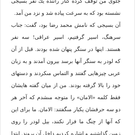
جلوى من توقف كرده كنار راننده يك نفر بسيجى
نشسته بود كه به سرعت پياده شد و نزد من آمد.
آن بسيجى كه نامش محمد رضا بود، گفت: جناب
سرهنگ، اسير گرفتيم، اسير عراقى! سه نفر
هستند. اينها در سنگر پنهان شده بودند. قبل از آن
كه لودر به سنگر آنها برسد بيرون آمدند و به زبان
عربى چيزهايى گفتند و التماس مى‏كردند و دستهاى
خود را بالا گرفته بودند. من از ميان گفته هايشان
فقط كلمه «الامان» را متوجه مى‏شدم كه آخر هر
دو سه حرفشان يكبار مى‏گفتند: الامان. ما براى اين
كه آنها از چنگ ما فرار نكنند، بيل لودر را روى
زمين گذاشتيم و اشاره كرديم داخل آن بروند. ابتدا