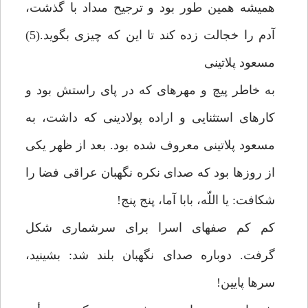
هميشه همين طور بود و ترجيح مى‏داد با گذشت،
آدم را خجالت زده كند تا اين كه چيزى بگويد.(5)
مسعود پلاتينى‏
به خاطر پيچ و مهره‏اى كه در پاى راستش بود و
كارهاى استثنايى و اراده پولادينى كه داشت، به
مسعود پلاتينى معروف شده بود. بعد از ظهر يكى
از روزها بود كه صداى نكره نگهبان عراقى فضا را
شكافت: يا اللّه، بابا آما، پنج پنج!
كم كم صف‏هاى اسرا براى سرشمارى شكل
گرفت. دوباره صداى نگهبان بلند شد: بشينيد،
سرها پايين!