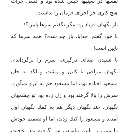
نفس‏ها در سينه‏ها حبس شده بود و كسى جرأت
هيچ كارى جز اجراى فرمان را نداشت.
باز نگهبان فرياد زد: مگر نگفتم سرها پايين؟!
با خود گفتم: خدايا، باز چه شده؟ همه سرها كه
پايين است!
با شنيدن صداى درگيرى، سرم را برگرداندم.
نگهبان عراقى با كابل و مشت و لگد به جان
مسعود افتاده بود، اما مسعود خم به ابرو نمى‏آورد.
سرش را بالا گرفته بود و زل زده بود تو چشم‏هاى
نگهبان. چند نگهبان ديگر هم به كمك نگهبان اول
آمدند و مسعود را كتك زدند، اما او تصميم خودش
را مبنى بر پايين نياوردن سر گرفته بود. عاقبت