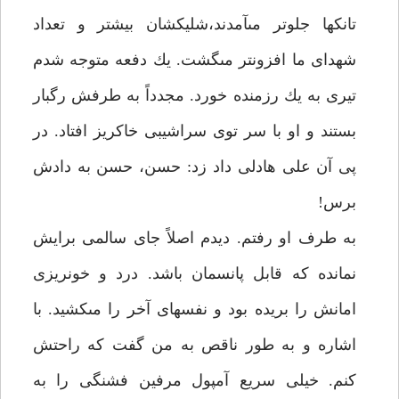
تانك‏ها جلوتر مى‏آمدند،شليكشان بيشتر و تعداد
شهداى ما افزونتر مى‏گشت. يك دفعه متوجه شدم
تيرى به يك رزمنده خورد. مجدداً به طرفش رگبار
بستند و او با سر توى سراشيبى خاكريز افتاد. در
پى آن على هادلى داد زد: حسن، حسن به دادش
برس!
به طرف او رفتم. ديدم اصلاً جاى سالمى برايش
نمانده كه قابل پانسمان باشد. درد و خونريزى
امانش را بريده بود و نفس‏هاى آخر را مى‏كشيد. با
اشاره و به طور ناقص به من گفت كه راحتش
كنم. خيلى سريع آمپول مرفين فشنگى را به