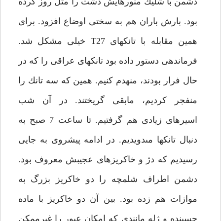
دشمن با شليك منورهايش دشت را مثل روز كرده
بود. بارش باران هم به سختى اوضاع افزود. براى
همين مقابله با تانكهاى T27 خيلى مشكل شد.
فرماندهى دستور داده بود تانكهاى عراقى را كه در
حال فرار بودند، منهدم كنيم. همين كه سه تانك را
منفجر كرديم، مابقى گريختند. در آن شب
اسيرهاى زيادى هم گرفتيم. تا ساعت 7 صبح به
دنبال تانكها مى‏دويديم. در ادامه پيشروى به جايى
رسيديم كه دژ و خاكريزهاى عجيبش معروف بود.
دشمن اطراف شلمچه را دو خاكريز بزرگ به
موازات هم زده بود. بين آن دو خاكريز با ماده
چسبنده و ژله مانندى كه امكان عبور را غيرممكن