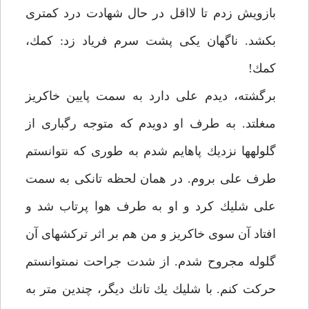
بازويش زدم تا لااقل در حال شهادت درد كمترى
بكشد. ناگهان يكى پشت سرم فرياد زد: كمك،
كمك!
برگشته، ديدم على دارد به سمت پايين خاكريز
مى‏غلتد. به طرف او دويدم كه متوجه رگبارى از
گلوله‏ها نزديك پاهايم شدم به طورى كه نتوانستم
طرف على بروم. در همان لحظه تانكى به سمت
على شليك كرد و او به طرف هوا پرتاب شد و
افتاد آن سوى خاكريز و من هم بر اثر تركشهاى آن
گلوله مجروح شدم. از شدت جراحت نمى‏توانستم
حركت كنم. با شليك يك تانك ديگر، چندين متر به