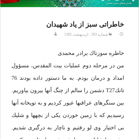
خاطراتى سبز از ياد شهيدان‏
شماره 293 - اردیبهشت 1385
خاطره سوزناك برادر محمدى‏
من در مرحله دوم عمليات بيت المقدس، مسؤول
امداد و درمان بودم. به ما دستور داده بودند 76
تانك‏T27 دشمن را سالم از چنگ آنها بيرون بياوريم.
بين سنگرهاى عراقى‏ها عبور كرديم و به توپخانه آنها
رسيديم كه با زمين خوردن يكى از بچه‏ها و شليك
بى اختيار وى لو رفتيم و ناچار به درگيرى شديم.