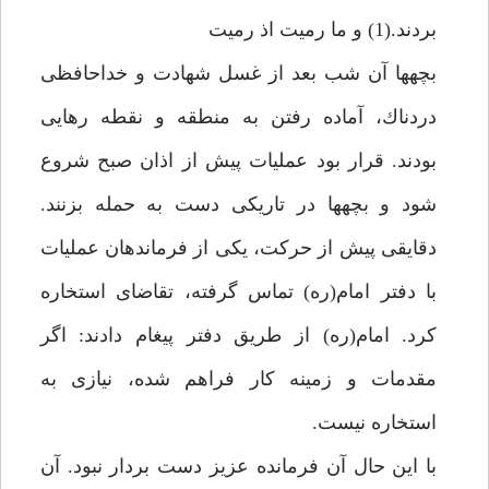
بردند.(1) و ما رميت اذ رميت‏
بچه‏ها آن شب بعد از غسل شهادت و خداحافظى
دردناك، آماده رفتن به منطقه و نقطه رهايى
بودند. قرار بود عمليات پيش از اذان صبح شروع
شود و بچه‏ها در تاريكى دست به حمله بزنند.
دقايقى پيش از حركت، يكى از فرماندهان عمليات
با دفتر امام(ره) تماس گرفته، تقاضاى استخاره
كرد. امام(ره) از طريق دفتر پيغام دادند: اگر
مقدمات و زمينه كار فراهم شده، نيازى به
استخاره نيست.
با اين حال آن فرمانده عزيز دست بردار نبود. آن