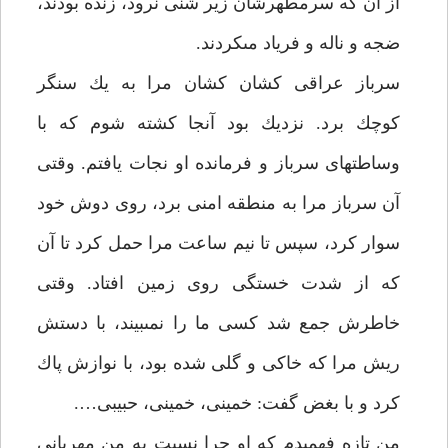
از آن كه سرمطهرشان زير شنى نرود، زنده بودند،
ضجه و ناله و فرياد مى‏كردند.
سرباز عراقى كشان كشان مرا به يك سنگر
كوچك برد. نزديك بود آنجا كشته شوم كه با
وساطت‏هاى سرباز و فرمانده او نجات يافتم. وقتى
آن سرباز مرا به منطقه امنى برد، روى دوش خود
سوار كرد، سپس تا نيم ساعت مرا حمل كرد تا آن
كه از شدت خستگى روى زمين افتاد. وقتى
خاطرش جمع شد كسى ما را نمى‏بيند، با دستش
ريش مرا كه خاكى و گلى شده بود، با نوازش پاك
كرد و با بغض گفت: خمينى، خمينى، حبيبى….
من تازه فهميدم كه او چرا نسبت به من مهربانى