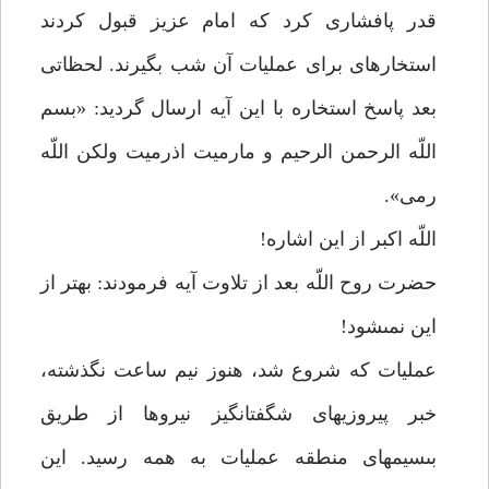
قدر پافشارى كرد كه امام عزيز قبول كردند
استخاره‏اى براى عمليات آن شب بگيرند. لحظاتى
بعد پاسخ استخاره با اين آيه ارسال گرديد: «بسم
اللّه الرحمن الرحيم و مارميت اذرميت ولكن اللّه
رمى».
اللّه اكبر از اين اشاره!
حضرت روح اللّه بعد از تلاوت آيه فرمودند: بهتر از
اين نمى‏شود!
عمليات كه شروع شد، هنوز نيم ساعت نگذشته،
خبر پيروزيهاى شگفت‏انگيز نيروها از طريق
بى‏سيم‏هاى منطقه عمليات به همه رسيد. اين