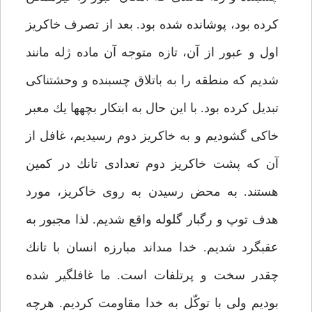
كرده بود، پوشانده شده بود. بعد از تصرف خاكريز
اول و عبور از آن، تازه متوجه آن ماده ژله مانند
شديم كه منطقه را به باتلاق چسبنده و وحشتناكى
تبديل كرده بود. با اين حال به ابتكار بچه‏ها يك معبر
خاكى گشوديم و به خاكريز دوم رسيديم، غافل از
آن كه پشت خاكريز دوم تعدادى تانك در كمين
هستند. به محض رسيدن به روى خاكريز، مورد
هدف توپ و رگبار گلوله واقع شديم. لذا مجبور به
عقبگرد شديم. خدا مى‏داند مبارزه انسان با تانك
چقدر سخت و پرتلفات است. ما غافلگير شده
بوديم ولى با توكّل به خدا مقاومت كرديم. هرچه