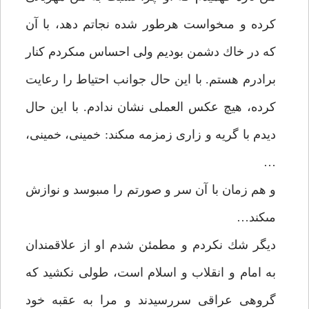
كرده و مى‏خواست هرطور شده نجاتم دهد، با آن
كه در خاك دشمن بوديم ولى احساس مى‏كردم كنار
برادرم هستم. با اين حال جوانب احتياط را رعايت
كرده، هيچ عكس العملى نشان ندادم. با اين حال
ديدم با گريه و زارى زمزمه مى‏كند: خمينى، خمينى،
…
و هم زمان با آن سر و صورتم را مى‏بوسد و نوازش
مى‏كند…
ديگر شك نكردم و مطمئن شدم او از علاقمندان
به امام و انقلاب و اسلام است، طولى نكشيد كه
گروهى عراقى سررسيدند و مرا به عقبه خود