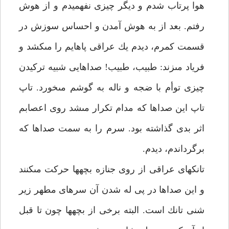
هوا پرتاب شدم و ديگر چيزى نفهميدم و از هوش
رفتم. بعد از به هوش آمدن و احساس سوزش در
قسمت كمرم، ديدم يك عراقى پاهايم را مى‏كشد و
فرياد مى‏زند: طبيب، طبيب! صداهايى شبيه تركيدن
چيزى توأم با ضجه و ناله به گوشم مى‏خورد. تاپ
تاپ اين صداها كه مدام تكرار مى‏شد روى اعصابم
اثر بدى گذاشته بود. سرم را به سمت صداها كه
برگرداندم، ديدم.
تانك‏هاى عراقى از روى جنازه بچه‏ها حركت مى‏كنند
و اين صداها در پى له شدن آن سرهاى مطهر زير
شنى تانك است. البته برخى از بچه‏ها چون تا قبل