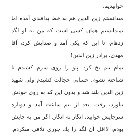
خوابيديم.
مى‏دانستم زين الدين هم به خط پدافندى آمده اما
نمى‏دانستم همان كسى است كه من به او لگد
زده‏ام، تا اين كه يكى آمد و صدايش كرد، آقا
مهدى، برادر زين الدين!
تمام تنم يخ كرد. پتو را روى سرم كشيدم تا
شناخته نشوم. حسابى خجالت كشيدم ولى شهيد
زين الدين بلند شد و بدون اين كه به روى خودش
بياورد، رفت. بعد از نيم ساعت آمد و دوباره
سرجايش خوابيد، انگار نه انگار. اگر من به جايش
بودم، لااقل آن لگد را يك جورى تلافى مى‏كردم.