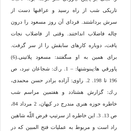
تاريكى شب از راه رسيد و عراقى‏ها دست از
سرش برداشتند. فرداى آن روز مسعود را درون
چاله فاضلاب انداختند. وقتى از فاضلاب نجات
يافت، دوباره كارهاى سابقش را از سر گرفت.
براى همين به او مى‏گفتند: مسعود پلاتينى.(6)
پاورقي ها:پى‏نوشت‏ها: – 1. ر.ك: شجاعان نبرد، ص
196 تا 198. 2. راوى: آزاده برادر حسن محمدى،
ر.ك: گزارش هشتادد و هفتمين مراسم شب
خاطره حوزه هنرى مندرج در كيهان، 2 مرداد 84،
ص 13. 3. اين خاطره از سرتيپ فرض اللّه شاهين
راد است و مربوط به عمليات فتح المبين كه در