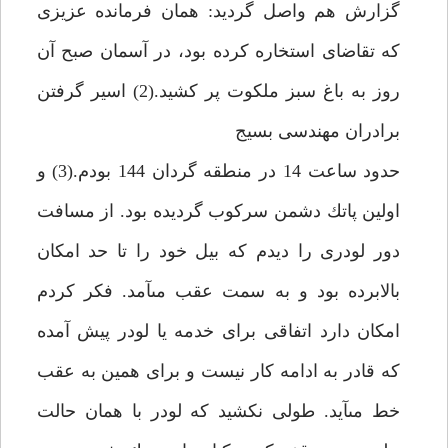
گزارش هم واصل گرديد: همان فرمانده عزيزى
كه تقاضاى استخاره كرده بود، در آسمان صبح آن
روز به باغ سبز ملكوت پر كشيد.(2) اسير گرفتن
برادران مهندسى بسيج‏
حدود ساعت 14 در منطقه گردان 144 بودم.(3) و
اولين پاتك دشمن سركوب گرديده بود. از مسافت
دور لودرى را ديدم كه بيل خود را تا حد امكان
بالابرده بود و به سمت عقب مى‏آمد. فكر كردم
امكان دارد اتفاقى براى خدمه يا لودر پيش آمده
كه قادر به ادامه كار نيست و براى همين به عقب
خط مى‏آيد. طولى نكشيد كه لودر با همان حالت