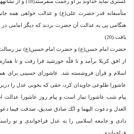
گسترى نمايد خداوند بر او رحمت مى‏فرستد(18) و از نشانه‏هاى بزرگوارى عمل كردن به روش عادلانه است.(19)
متأسفانه قدر حضرت على(ع) و عدالت خواهى همه جانبه‏
هنگامى پى به عدالت آن حضرت بردند كه ديگر امامى در
يافت.(20)
حضرت امام حسن(ع) و حضرت امام حسين(ع) نيز رسالت پاي
از افق كربلا برآمد و تا قلّه خورشيد فرا رفت و تا هماره
اسلام و قرآن فروشسته شد. عاشوراى حسينى براى همي
عاشورا طلوعى جاويدان كرد، حقى كه بخوبى عدل را دربر مى‏گ
پيام شب عاشورا نماز است و پيام روز عاشورا عدالت اس
العدل و دعوت اليهما و انّك صادق صديق، صدقت فيما دعو
دادى و جامعه اسلامى را به عدل فراخواندى و تو راستگ
فراخواندى.