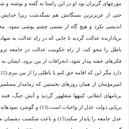
مورچه‏اى گريزان بود او در اين راستا به گفته و نوشته و شع
حتى از عزيزترين بستگانش هم نمى‏گذشت زيرا خدايش 
انديشى نكرد و هيچ گاه از ستمى چشم پوشى ننمود، محب
برپادارنده عدالت گرديد تا جايى كه در راه عدالت به شها
باطل را محو كند، از راه حكومت عدالت در جامعه ترو
فكرهاى خفته بيدار شود، انحرافات از بين برود، ايشان 
دارد مگر اين كه اقامه حق كنم يا باطلى را از بين ببرم.(12)
اميرمؤمنان از همان روزهاى نخستين كه زمامدار مسلمين
برنامه‏اى انقلابى كينه‏ها شعله‏ور گرديد و آتش جنگ، فتن