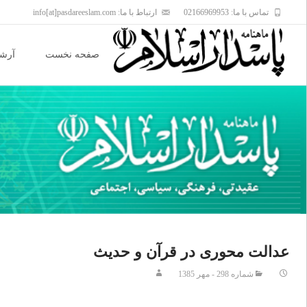
تماس با ما: 02166969953
ارتباط با ما: info[at]pasdareeslam.com
Skip
to
صفحه نخست
آرشی
content
عدالت محورى در قرآن و حديث‏
شماره 298 - مهر 1385