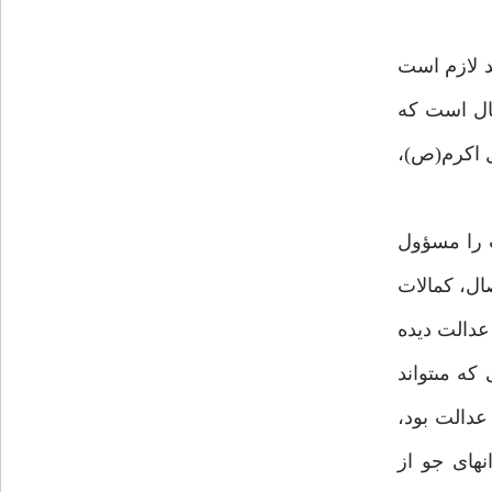
ند لازم است
عال است كه
10) ناگفته نماند حضرت رسول اكرم(ص)،
ت را مسؤول
ال، كمالات
عدالت ديده
 مى‏تواند
عدالت بود،
‏اى جو از