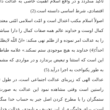
تأكيد مى‏گردد و در واقع اسلام اهميت خاصى به عدالت دا
اقتصادى، شرط اساسى دانسته است.(2)
اصولاً اسلام مكتب اعتدال است و امّت اسلامى امّتى معت
كمال اوست و خداوند عالم همه صفات كمال را دارا مى‏باشد
احداً؛(4) خداوند به هيچ موجودى ستم نمى‏كند.» علامه
اين است كه استثنا و تبعيض برندارد و در مواردى كه م
به طور يكنواخت به اجرا درآيد.(5)
عدالت الهى كه زيربناى عدالت اجتماعى است، در طول ت
راستين است وقتى مشاهده نمود اين عدالت به صورت خط
ستمگران را با مطرح كردن اصل جبر به حساب خدا مى‏گذارن
است، براى جلوگيرى از اين تحريف و نابودى، عدالت خداوند