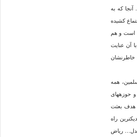
آنجا كه به
تماع كشيده
ى است و هم
 آن عنايت
، خاطرنشان
سلمين، همه
 حوزه‏هاى
ى كه هدف بعثت
يكترين راه
لعدل… رياض