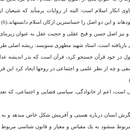
انكار اسلام است: البته از روايات برمى‏آيد كه شيعيان از
اند و اين دو اصل را حساس‏ترين اركان اسلام دانسته‏اند.(6)
 و نيز اصل حسن و قبح عقلى و حجيت عقل به عنوان زيربنا
 بازيافته است. استاد شهيد مطهرى مى‏نويسد: ريشه اصلى طر
ول در خود قرآن جستجو كرد، قرآن است كه بذر انديشه عدل ر
فى و چه از نظر علمى و اجتماعى در روح‏ها ايجاد كرد اين ق
 به نگرش انسان درباره هستى و آفرينش شكل خاص مى‏دهد و به 
مربوط مى‏شود به يك مقياس و معيار و قانون شناسى مربوط م