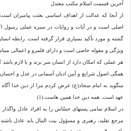
آخرين قسمت‏ اسلام مكتب معتدل‏
از آنجا كه عدالت از اهداف اساسى بعثت پيامبران است
اصلى است و در آيات و روايات در سيره عملى رسول اك
گشته و مورد تأكيد بسيارى قرار گرفته است. رابطه انسان با
ويژگى و مقوله خاصى است و داراى قلمرو و اعمالى مى‏با
هر عملى كه امكان دارد از انسان سر بزند و يا لازم باشد كه 
همگى اصول شرايع و آيين اديان آسمانى در عدل و احسان خل
مى‏گويد به امام سجاد(ع) عرض كردم مرا از دين خدا آگاه 
عهد است. همه دين خدا همين هاست.(1)
در اسلام تمامى پست‏هاى حسّاس را به افراد عادل واگذ
مرجع تقليد، رهبرى و مسؤول بيت المال بايد عادل باشند،