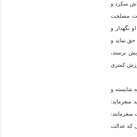
اش مى‏كرد و
رست مصلحت
 نگهدار و
حق نمايد و
يش برسند،
ارزش كمترى
ه شايسته و
 مى‏فرمايد:
‏اند كه: هر كس عادل باشد حكمتش تأثيرگذار مى‏گردد،(14) حضرت مى‏فرمايند:
1) با اجراى عدالت بركت‏ها زياد مى‏شود،(17) و هر كسى كه عدالت