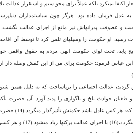
ار اكتفا نمى‏كرد بلكه عملاً براى محو ستم و استقرار عدالت تل
به عدل فرمان داده بود. هرگز چون سياستمداران دنياپ
ت و عطوفت پدرانه‏اش نيز مانع از اجراى عدالت نگشت، او
دت رسيد. او حكومت را وسيله‏اى تلقى كرد تا توسط آن اقامه 
يج يابد، تحت لواى حكومت الهى مردم به حقوق واقعى خو
به ابن عباس فرمود: حكومت براى من از اين كفش وصله دار 
 گرديد، عدالت اجتماعى را برپاساخت كه به دليل همين شيو
ه و طغيان حوادث تلخ و ناگوارى را پديد آورد. آن حضرت تأكيد
برپايى دولت عدل از واجبات است.(13) و گوشزد نموده
عدل جامعه را پايدار مى‏كند(15) و باعث شكست دشمنان مى‏گردد،(6