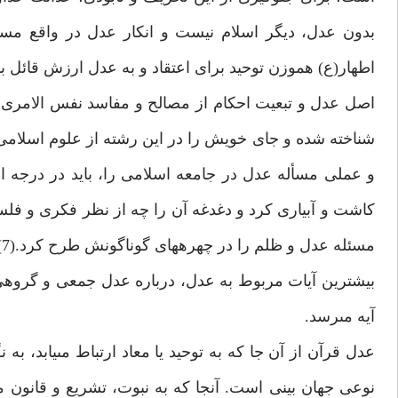
بدون عدل، ديگر اسلام نيست و انكار عدل در واقع مساوى 
اطهار(ع) هموزن توحيد براى اعتقاد و به عدل ارزش قائل بوده‏
اصل عدل و تبعيت احكام از مصالح و مفاسد نفس الامرى
شناخته شده و جاى خويش را در اين رشته از علوم اسلامى
و عملى مسأله عدل در جامعه اسلامى را، بايد در درجه ا
كاشت و آبيارى كرد و دغدغه آن را چه از نظر فكرى و فلس
مسئله عدل و ظلم را در چهره‏هاى گوناگونش طرح كرد.(7)
آيه مى‏رسد.
عدل قرآن از آن جا كه به توحيد يا معاد ارتباط مى‏يابد،
نوعى جهان بينى است. آنجا كه به نبوت، تشريع و قانون 