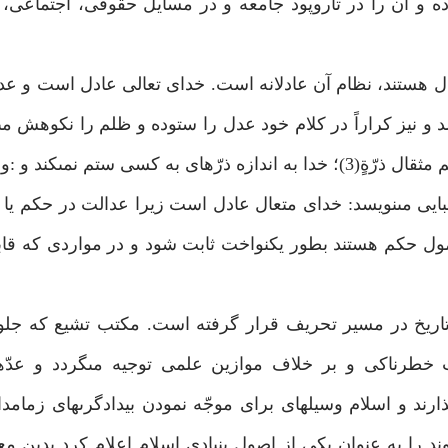
ده و آن را در تاروپود جامعه و در مسايل حقوقى، اجتماعى، 
دل هستند، نظام آن عادلانه است. خداى تعالى عادل است و ع
 و نيز كراراً در كلام خود عدل را ستوده و ظلم را نكوهش مى‏
را به عدالت امر نموده و از ظلم نهى مى‏كند: «انّ اللّه لايظلم مثقال ذرّةٍ(3)؛ خدا به اندازه ذرّه‏اى به كسى ست
 طباطبايى مى‏نويسد: خداى متعال عادل است زيرا عدالت در حكم يا 
شمول حكم هستند بطور يكنواخت ثابت شود و در مواردى كه ق
اريخ در مسير تحريف قرار گرفته است. مكتب تشيع كه جلوه
رناكى و بر خلاف موازين علمى توجيه مى‏گردد و عدّه‏ا
د و اسلام وسيله‏اى براى موجّه نمودن بيدادگرى‏هاى زمامدا
 را به عنوان يكى از اصول بنيادى اسلام اعلام كرد بدين معن