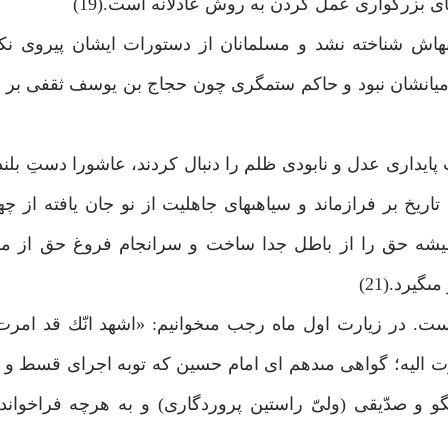
اش شناخته نشد و مسلمانان از دستورات ايشان پيروى نكر
 ميانشان نبود و حاكم ستمگرى چون حجاج بن يوسف ثقفى بر
دارى عدل و نابودى ظلم را دنبال كردند، عاشورا دستِ بل
 تاريخ بر فرازماند و سياهى‏هاى جاهليت از نو جان يافته از 
شه حق را از باطل جدا ساخت و سرانجام فروغ حق از مش
يرد.(21)
ت. در زيارت اول ماه رجب مى‏خوانيم: «اشهد انّك قد امر
ت اليه؛ گواهى مى‏دهم اى امام حسين كه توبه اجراى قسط و
و و صدّيقى (ولىّ راستين پروردگارى) و به هرچه فراخواند