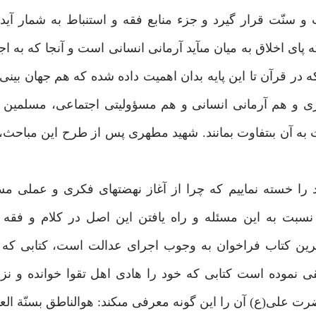
سنّت قرار گيرد و جزء منابع فقه و استنباط به شمار آيد. 
ى اخلاق به ميان مى‏آيد آرمانى انسانى است و آنجا كه به اج
ر قرآن تا اين پايه بدان اهميت داده شده كه هم جهان بين
 و هم آرمانى انسانى و هم مسؤوليتى اجتماعى، مسلمين با
به آن بى‏تفاوت بمانند. شهيد مطهرى پس از طرح اين مباحث
د را خسته نماييم كه چرا از آغاز نهضت‏هاى فكرى و عملى م
بت به اين مسئله و راه يافتن اين اصل در كلام و فقه و
رآن بود.(8) قرآن كريم بزرگترين كتاب فراخوان به وجوب اجراى عدالت است، كتاب
قى نموده است كتابى كه خود را هادى اهل تقوا خوانده و نزد
رت على(ع) آن را اين گونه معرفى مى‏كند: هوالناطق بسنّة ا