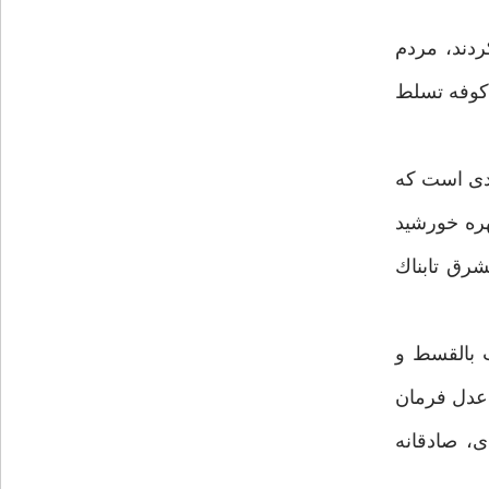
دند، مردم
 كوفه تسلط
ندى است كه
چهره خورشيد
رق تابناك
ت بالقسط و
 عدل فرمان
ى، صادقانه