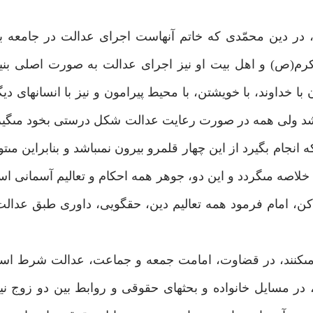
، در دين محمّدى كه خاتم آنهاست اجراى عدالت در جامعه
رم(ص) و اهل بيت او نيز اجراى عدالت به صورت اصلى بني
 خداوند، با خويشتن، با محيط پيرامون و نيز با انسان‏هاى دي
شد ولى همه در صورت رعايت عدالت شكل درستى بخود مى‏گيرن
انجام بگيرد از اين چهار قلمرو بيرون نمى‏باشد و بنابراين مى‏
اصه مى‏گردد و اين دو، جوهر همه احكام و تعاليم آسمانى اس
كن، امام فرمود همه تعاليم دين، حق‏گويى، داورى طبق عدالت
ار مى‏كنند، در قضاوت، امامت جمعه و جماعت، عدالت شرط 
 در مسايل خانواده و بحث‏هاى حقوقى و روابط بين دو زوج ني