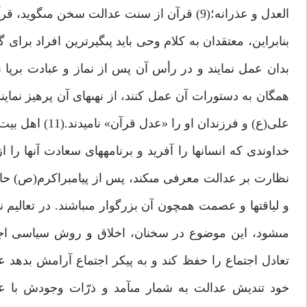
العدل و عذرانه؛(9) قرآن از سنت عدالت سخن مى‏گويد، قرآن بوستان‏هاى سرسبز و تالاب‏هاى عدالت است.
بنابراين، معتقدان به كلام وحى بايد پى‏گيرترين افراد برا
بدان عمل نمايند و در رأس آن پس از نماز و عبادت برپ
على(ع) و فرزندان او را «عدل قرآن» ناميدند.(11) اهل بيت و عدالت‏
خداوندى كه انسان‏ها را آفريد و برنامه‏هاى سعادت آنها
نظارت بر عدالت معرفى مى‏كند، پس از پيامبراكرم(ص) 
و لياقت‏ها و عصمت همچون آن بزرگوار مى‏باشند. در تعالي
مى‏شود، اين موضوع در سخنان، اخلاق و روش سياسى اجت
تعادل اجتماع را حفظ كند و به پيكر اجتماع آرامش بدهد 
خود تنديش عدالت به شمار مى‏آمد و ذرّات وجودش با ع