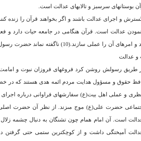
ى گسترش و اجراى عدالت باشند و اگر بخواهند قرآن را زنده كن
ا نمودن عدالت است. قرآن هنگامى در جامعه حيات دارد و ف
همگان به دستورات آن عمل كنند، از نهى‏هاى آن پرهيز نمايند و امرهاى آن را عملى سازند.(
 را از طريق رسولش روشن كرد فروغ‏هاى فروزان نبوت و امام
حافظ حقوق و مسؤول هدايت مردم ائمه هدى هستند كه در خص
م نظرى و عملى اهل بيت(ع) سفارش‏هاى فراوانى درباره اجراى 
ماعى حضرت على(ع) موج مى‏زند. از نظر آن حضرت اصلى كه
عدالت است. آن امام همام چون تشنگان به دنبال چشمه زلال 
دالت آميختگى داشت و از كوچكترين ستمى حتى گرفتن دانه