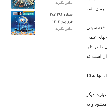
تماس بگیرید
 زمان ائمه
شماره ۴۸۱-۴۸۲–
فروردین ۱۴۰۲
ى فقه شيعى
تماس بگیرید
ح‏هاى علمى
ا در دل‏ها
رآن است كه
بيشترين آيات مربوط به عدل، درباره عدل جمعى و گروهى است، اعم از خانوادگى، سياسى قضايى و اجتماعى، كه تعداد آن‏ها به 16
عبارت ديگر
ى‏شود و به