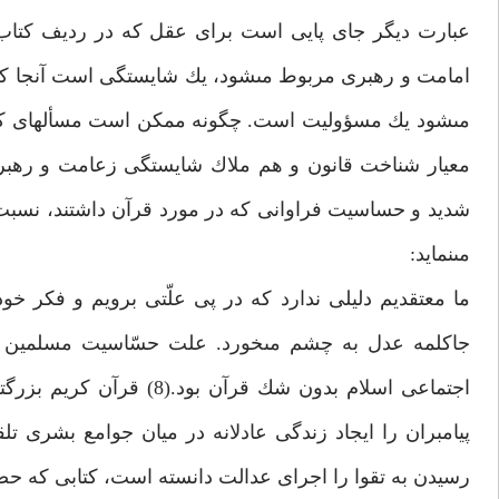
عبارت ديگر جاى پايى است براى عقل كه در رديف كتاب و 
امامت و رهبرى مربوط مى‏شود، يك شايستگى است آنجا كه پا
مى‏شود يك مسؤوليت است. چگونه ممكن است مسأله‏اى كه د
معيار شناخت قانون و هم ملاك شايستگى زعامت و رهبرى
شديد و حساسيت فراوانى كه در مورد قرآن داشتند، نسبت 
مى‏نمايد:
ما معتقديم دليلى ندارد كه در پى علّتى برويم و فكر خو
جاكلمه عدل به چشم مى‏خورد. علت حسّاسيت مسلمين نس
اجتماعى اسلام بدون شك ق
پيامبران را ايجاد زندگى عادلانه در ميان جوامع بشرى تل
رسيدن به تقوا را اجراى عدالت دانسته است، كتابى كه حض