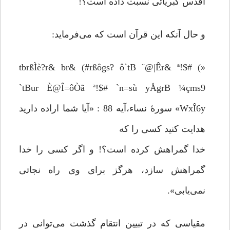
اقدس کبریائی نسبت داده است؟!
و حال آنکه این قرآن است که می‌فرماید:
«tbrßÌè?r& br& (#rßôgs? ô`tB ¨@|Êr& ª!$# (
`tBur È@Î=ôÒã ª!$# `n=sù yÅgrB ¼çms9
WxÎ6y» سورۀ نساء،آیه 88 : «آیا شما اراده دارید
هدایت کنید کسی را که
خدا گمراهش کرده است؟! و اگر کسی را خدا
گمراهش سازد، هرگز برای وی راه نجاتی
نمی‌یابی».
مقیاسی که در تبیین انتقام گذشت می‌توانی در