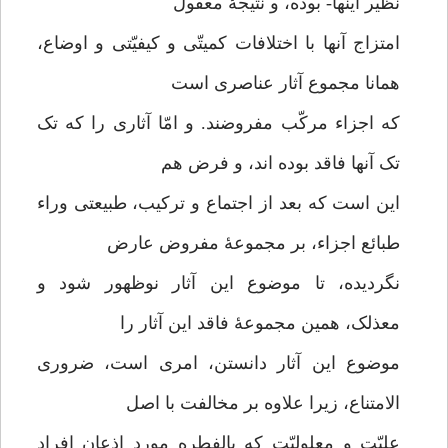
نظیر اینها- بوده، و نتیجۀ معقول
امتزاج آنها با اختلافات کمیتّی و کیفیّتی و اوضاع،
همانا مجموع آثار عناصری است
که اجزاء مرکّب مفروضند. و امّا آثاری را که تک
تک آنها فاقد بوده اند، و فرض هم
این است که بعد از اجتماع و ترکیب، طبیعتی وراء
طبائع اجزاء، بر مجموعۀ مفروض عارض
نگردیده، تا موضوع این آثار نوظهور شود و
معذلک، همین مجموعۀ فاقد این آثار را
موضوع این آثار دانستن، امری است، ضروری
الامتناع، زیرا علاوه بر مخالفت با اصل
علیّت و معلولیّت که بالفطره مورد اذعان افراد