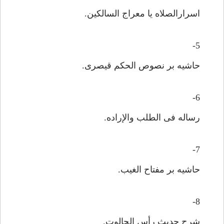
اسرارالصلاه یا معراج السالکین.
5-
حاشیه بر نصوص الحکم قیصری.
6-
رساله فی الطلب والإراده.
7-
حاشیه بر مفتاح الغیب.
8-
شرح حدیث رأس الجالوت.