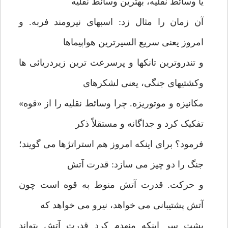
یا وسائط نقلیه، بهترین وسائط نقلیه
آن زمان را مثال زد: اسبهای نیرومند فربه. و
امروز یعنی سریع السیرترین هواپیماها
و تندروترین تانکها و پرسرعت ترین زیردریائی ها
وکشتیهای جنگی، یعنی لشکرهای
مکانیزه و موتوریزه. چرا وسائط نقلیه را از «قوه»
تفکیک کرد و جداگانه و مستقلاً ذکر
فرمود؟ برای اینکه امروز هم استراتژها می گویند؛
جنگ را دو چیز می سازد: قدرت آتش
و حرکت. قدرت آتش منوط به قوه است چون
آتش پشتیبانی می خواهد، نیرو می خواهد که
پشت سر اینکه منهدم کرد قدرت آتش بتواند