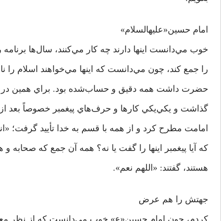
امام حسین«علیه­السلام»
خوب مي‌دانست اینها دارند چه کار مي‌كنند، سال‌ها برنامه ر
را جمع کند، چون مي‌دانست كه اینها مي‌خواهند اسلام را ناب
حضرت داشت همه دقیق و حساب‌شده بود. براي همين در 
گذاشت و يكي‌يكي کارها و حرف‌هاي پیغمبر خصوصاً بعد از 
امامت مطرح کرد و از همه با قسم به خدا تأیید گرفت؛ «ان
كه آیا پیغمبر اینها را گفت یا نه؟ همه آن جمع که صحابه و 
هستند، گفتند: «اللهم نعم».
جهتش را هم عرض
کردم، چون امام حسین«ع» خوب مي‌دانست که از نظر معا