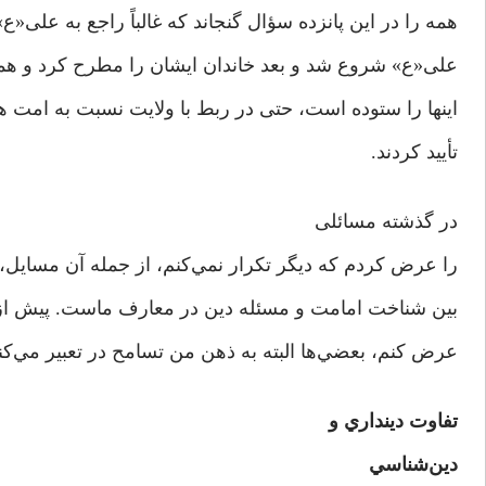
همه را در این پانزده سؤال گنجاند که غالباً راجع به علی«ع» 
علی«ع» شروع شد و بعد خاندان ايشان را مطرح كرد و همه
اینها را ستوده است، حتی در ربط با ولایت نسبت به امت 
تأييد كردند.
در گذشته مسائلی
را عرض کردم که ديگر تکرار نمي‌كنم، از جمله آن مسايل،
بین شناخت امامت و مسئله دین در معارف ماست. پیش از ا
عرض کنم، بعضي‌ها البته به ذهن من تسامح در تعبیر مي‌كنن
تفاوت دينداري و
دين‌شناسي