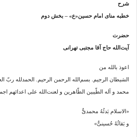
شرح
خطبه منای امام حسین«ع» – بخش دوم
حضرت
آیت‌الله حاج آقا مجتبی تهرانی
اعوذ بالله من
الشیطان الرجیم. بسم‌الله الرحمن الرحیم. الحمدلله ربّ الع
محمد و آله الطّیبین الطّاهرین و لعنت‌الله علی اعدائهم اجم
«الاسلام بَدئُهُ محمدیٌّ
و بَقائُهُ حُسینیٌّ»