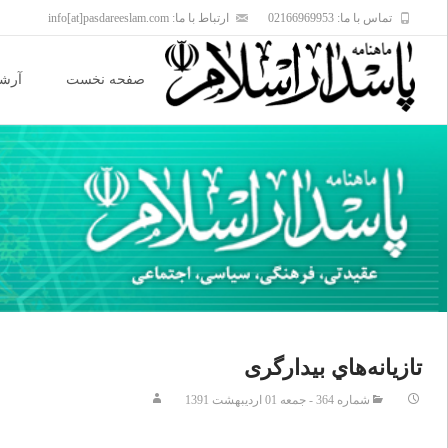
تماس با ما: 02166969953
ارتباط با ما: info[at]pasdareeslam.com
Skip
to
صفحه نخست
آرشی
content
تازیانه‌هاي بیدارگری
شماره 364 - جمعه 01 ارديبهشت 1391