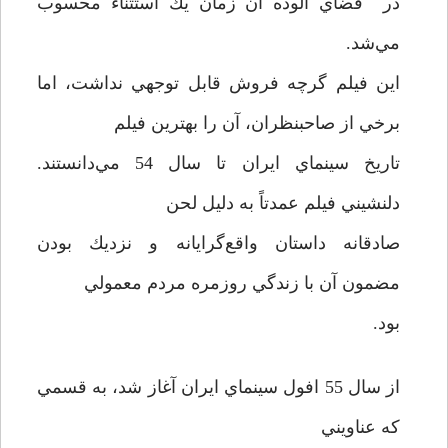
در فضاي آلوده آن زمان يك استثناء محسوب
مي‌شد.
اين فيلم گرچه فروش قابل توجهي نداشت، اما
برخي از صاحبنظر‌ان، آن را بهترين فيلم
تاريخ سينماي ايران تا سال 54 مي‌دانستند.
دلنشيني فيلم عمدتاً به دليل لحن
صادقانه داستان واقع‌گرايانه و نزديك بودن
مضمون آن با زندگي روزمره مردم معمولي
بود.
از سال 55 افول سينماي ایران آغاز ‌شد، به قسمي
كه عناويني