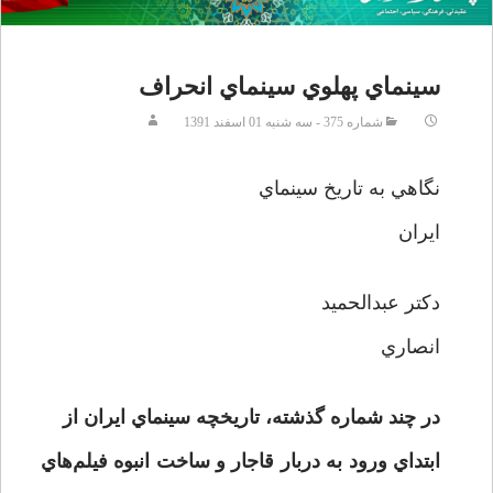
سينماي پهلوي سينماي انحراف
شماره 375 - سه شنبه 01 اسفند 1391
نگاهي به تاريخ سينماي
ايران
دكتر عبدالحميد
انصاري
در چند شماره گذشته، تاريخچه سينماي ايران از
ابتداي ورود به دربار قاجار و ساخت انبوه فيلم‌هاي