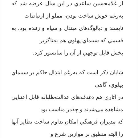
از غلامحسين ساعدي در اين سال عرضه شد كه
به‌رغم خوش ساخت بودن، مملو از ارتباطات
ناپسند و ديالوگ‌هاي مبتذل و سياه و زننده بود، به
قسمي كه سينماي پهلوي هم به‌ناگزير
بخش قابل توجهي از آن را سانسور کرد.
شایان ذکر است که به‌رغم ابتذال حاکم بر سينماي
پهلوي، گاهی
در آثاري هم دغدغه‌هاي عدالت‌طلبانه قابل اعتنايي
مشاهده می‌شدند و چقدر مناسب بود
كه مديران فرهنگي امكان تداوم ساخت نظاير آنها
را البته منطبق بر موازين شرع و