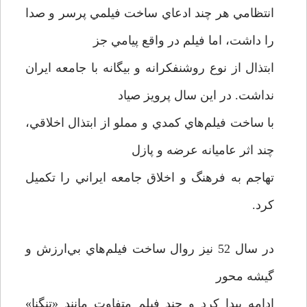
انتظامي هر چند ادعاي ساخت فيلمي پرسر و صدا
را داشت، اما فیلم در واقع پيامي جز
ابتذال از نوع روشنفكرانه و بيگانه با جامعه ايران
نداشت. در اين سال پرويز صياد
با ساخت فيلم‌هاي كمدي و مملو از ابتذال اخلاقي،
چند اثر عاميانه عرضه و پازل
تهاجم به فرهنگ و اخلاق جامعه ايراني را تكميل
کرد.
در سال 52 نيز روال ساخت فيلم‌هاي بي‌ارزش و
گيشه ‌محور
ادامه پیدا کرد و چند فيلم متفاوت مانند «تنگنا»