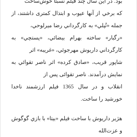
بود. در این سال چند فيلم نسبتاً خوش‌ساخت
كه برخي از آنها عيوب و ابتذال كمتری داشتند، از
جمله «تُپلي» به كارگرداني رضا ميرلوحي،
«رگبار» ساخته بهرام بيضائي، «پستچي» به
كارگرداني داريوش مهرجوئي، «غريبه» اثر
شاپور قريب، «صادق كرده» اثر ناصر تقوائي به
نمایش درآمدند. ناصر تقوائی پس از
انقلاب و در سال 1365 فيلم ارزشمند ناخدا
خورشيد را ساخت.
هژير داريوش با ساخت فيلم «بیتا‌» با بازي گوگوش
و عزت‌الله