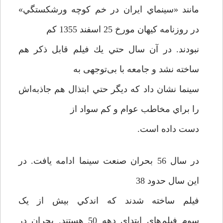
مانند «سينماي ايران در خم كوچه ورشكستگي»
در روزنامه كيهان مورخ 25 اسفند 1355 كم
نبودند. در آن سال حتي يك فيلم قابل ذكر هم
ساخته نشد و جامعه با بی‌توجهی به
سینما نشان ‌داد كه ديگر حتي ابتذال هم جاذبه‌اش
را براي مخاطب عوام و كم سواد از
دست داده است.
در سال 56 بحران صنعت سينما ادامه يافت. در
اين سال حدود 38
فيلم ساخته شدند كه اندكي بيش از یک
سوم فيلم‌هاي ابتداي دهه 50 هستند. بحران در