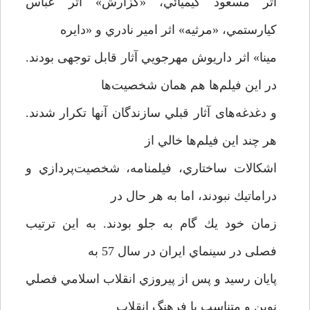
اثر مسعود كيميائي، «گزارش» اثر عباس
كيارستمي، «مرثيه» اثر امير نادري و «دايره
مينا» اثر داريوش مهرجويي آثار قابل توجهی بودند.
در این فيلم‌ها هم همان شخصيت‌ها
و دغدغه‌های آثار قبلي سازندگان آنها تكرار ‌شدند.
هر چند اين فيلم‌ها خالي از
اشكالات ساختاري، فيلمنامه، شخصيت‌پردازي و
دراماتيك نبودند، اما به هر حال در
زمان خود يك گام به جلو بودند. به اين ترتيب
فصلی در سينماي ايران در سال 57 به
پايان ‌رسید و پس از پيروزي انقلاب اسلامي فصلي
نوين و متناسب با فرهنگ انقلاب