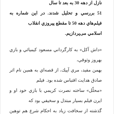
نازل از دهه 30 به بعد تا سال
51 بررسي و تحليل شدند. در اين شماره به
فيلم‌هاي دهه 50 تا مقطع پيروزي انقلاب
اسلامي می‌پردازیم.
«داش آكل» به كارگرداني مسعود كيميائي و بازي
بهروز وثوقي،
بهمن مفيد، ‌مري آپيك، از قصه‌اي به همين نام اثر
صادق هدايت اقتباس شده بود. فيلم
«محلّل» ساخته نصرت كريمي با بازي خود او و
ايرن فيلم بسيار مبتذل و سخيفي بود كه
گذشته از سخافت زياد به احكام شرع هم توهين