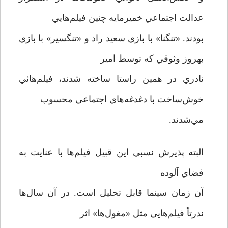
عدالت اجتماعي خميرمايه چنين فيلم‌هايي
بودند. «تنگنا» با بازي سعيد راد و «تنگسير» با بازي
بهروز وثوقي که توسط امير
نادري در همین راستا ساخته شدند، فيلم‌هائي
خوش‌ساخت با دغدغه‌هاي اجتماعي محسوب
مي‌شدند.
البته پذيرش نسبي اين قبيل فيلم‌ها با عنايت به
فضاي آلوده
آن زمان سينما قابل تحليل است. در آن سال‌ها
ندرتاً فيلم‌هايي مثل «مغول‌ها» اثر