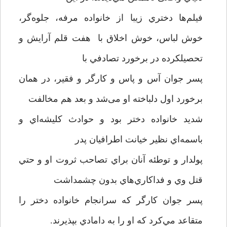
فیلم‌ها دختري زيبا از خانواده مرفه، جلوه‌گر،
خوش لباس، خوش اخلاق با هفت قلم آرايش و
تحصيلكرده در برخورد تصادفي با
پسر جوان آس و پاس و كارگر و فقير، در همان
برخورد اول دلباخته او می‌شد و بعد هم مخالفت
شديد خانواده دختر بود و حوادث كليشه‌اي و
باسمه‌اي نظير خيانت اطرافيان پدر
پولدار و توطئه آنان براي تصاحب ثروت او و حتي
قتل وي و فداكاري‌هاي بدون چشمداشت
پسر جوان كارگر که سرانجام خانواده دختر را
متقاعد مي‌كرد كه او را به دامادي بپذيرند.