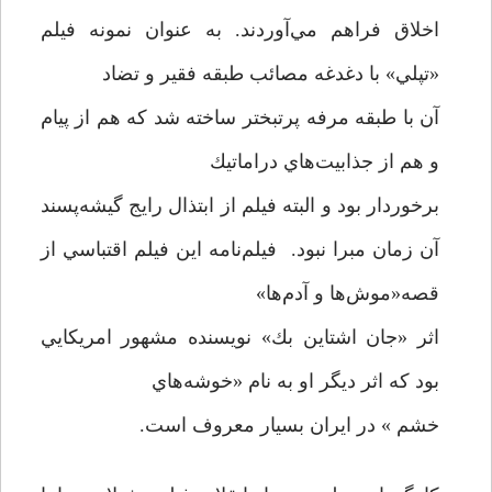
اخلاق فراهم مي‌آوردند. به عنوان نمونه فيلم
«تپلي» با دغدغه مصائب طبقه فقير و تضاد
آن با طبقه مرفه پرتبختر ساخته شد كه هم از پيام
و هم از جذابيت‌هاي دراماتيك
برخوردار بود و البته فيلم از ابتذال رايج گيشه‌پسند
آن زمان مبرا نبود. فيلم‌نامه این فیلم اقتباسي از
قصه«موش‌ها و آدم‌ها»
اثر «جان اشتاين بك» نويسنده مشهور امريكايي
بود كه اثر ديگر او به نام «خوشه‌هاي
خشم » در ايران بسيار معروف است.