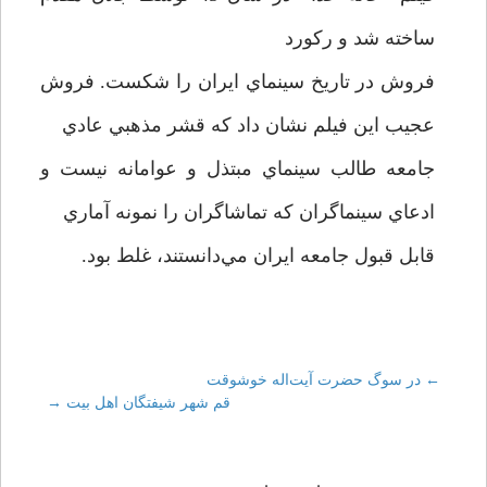
ساخته شد و ركورد
فروش در تاريخ سينماي ايران را شکست. فروش
عجيب اين فيلم نشان داد كه قشر مذهبي عادي
جامعه طالب سينماي مبتذل و عوامانه نيست و
ادعاي سينماگران كه تماشاگران را نمونه آماري
قابل قبول جامعه ايران مي‌دانستند، غلط بود.
←
Post
در سوگ حضرت آیت‌اله خوشوقت
قم شهر شیفتگان اهل بیت
→
navigation