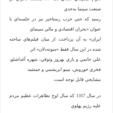
صنعت سينما به‌حدي
رسید كه حتي حزب رستاخيز نيز در جلسه‌اي با
عنوان «بحران اقتصادي و مالي سينماي
ايران» به آن ‌پرداخت. از ميان فيلم‌هاي ساخته
شده در این سال فقط «سوته‌دلان» اثر
علي حاتمي و بازي بهروز وثوقي، شهره آغداشلو،
فخري خوروش، مينو ابريشمي و جمشيد
مشايخي قابل توجه است.
در سال 1357 كه سال اوج تظاهرات عظيم مردم
عليه رژيم پهلوي