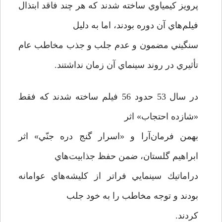
پرويز كيمياوي ساخته شدند كه هر چند فاقد ابتذال
فيلم‌هاي آن دوره بودند، ‌اما به دليل
سنگيني مضمون و عدم جلب و جذب مخاطب عام
تأثيري در روند سينماي آن زمان نداشتند.
در سال 53 حدود 56 فيلم ساخته شدند كه فقط
«شازده احتجاب» اثر
بهمن فرمان‌آرا و «اسرار گنج دره جنّي» اثر
ابراهيم گلستان، ضمن حفظ جذابيت‌هاي
دراماتيك سينمايي فراتر از كليشه‌هاي عوامانه
بودند و توجه مخاطب را به خود جلب
کردند.