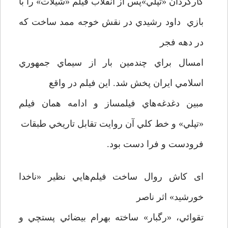
كارگردان «تپلي»پس از انقلاب فيلم «شيلات» را با
بازي داود رشيدي در نقش خوجه ممد ساخت كه
در دهه فجر
امسال براي چندمين بار از سيماي جمهوري
اسلامي ايران پخش شد. اين فيلم در واقع
مبين دغدغه‌هاي فيلمساز و ادامه همان فيلم
«تپلي» و خط كلي آن روايت تقابل تاريخي طبقات
فرودست و فرا دست بود.
ای كاش روال ساخت فيلم‌هايي نظير «ناخدا
خورشيد» اثر ناصر
تقوائي، «رگبار» ساخته بهرام بيضائي پستچي و