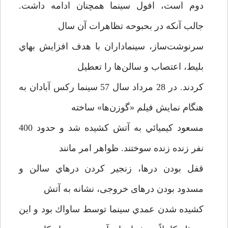
دوم است، افول سينما همچنان ادامه داشت.
جالب آنكه در بحبوحه تظاهرات آن سال
سرنوشت‌ساز، سينماداران با هدف افزايش بهاي
بليط، اعتصاب و سالن‌ها را تعطيل
كردند. در 28 مرداد سال 57 سينما ركس آبادان به
هنگام نمايش فيلم «گوزن‌ها» ساخته
مسعود كيميائي به آتش كشيده شد و حدود 400
نفر زنده زنده سوختند. ظواهر امر مانند
قفل بودن درها، زنجير كردن درهاي سالن و
مسدود بودن درهای خروجی، نشانه به آتش
كشيده شدن عمدي سينما توسط ساواك بود و این