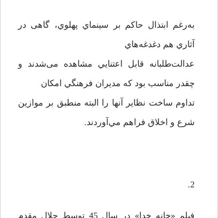
به‌رغم ابتذال حاکم بر سينماي پهلوي، گاهی در
آثاري هم دغدغه‌هاي
عدالت‌طلبانه قابل اعتنايي مشاهده می‌شدند و
چقدر مناسب بود كه مديران فرهنگي امكان
تداوم ساخت نظاير آنها را البته منطبق بر موازين
شرع و اخلاق فراهم مي‌آوردند.
2.
فيلم «خانه خدا» در سال 45 توسط جلال مقدم