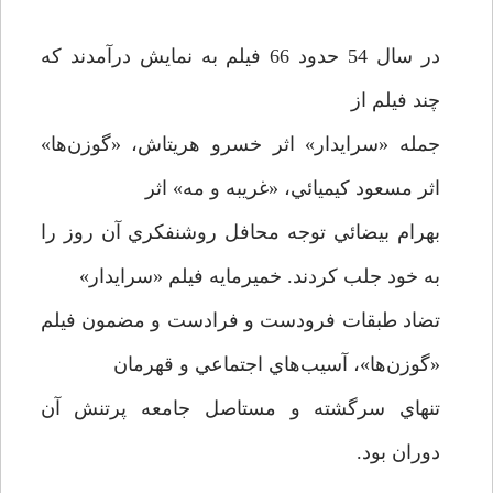
در سال 54 حدود 66 فيلم به نمايش درآمدند كه
چند فيلم از
جمله «سرايدار» اثر خسرو هريتاش، «گوزن‌ها»
اثر مسعود كيميائي، «غريبه و مه» اثر
بهرام بيضائي توجه محافل روشنفكري آن روز را
به خود جلب کردند. خميرمايه فيلم «سرايدار»
تضاد طبقات فرودست و فرادست و مضمون فيلم
«گوزن‌ها»، آسيب‌هاي اجتماعي و قهرمان
تنهاي سرگشته و مستاصل جامعه پرتنش آن
دوران بود.