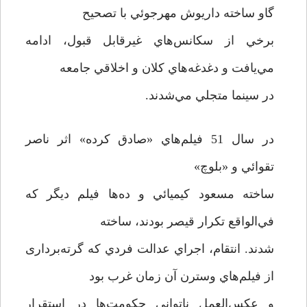
گاو ساخته داريوش مهرجوئي با تصحیح
برخي از سكانس‌هاي غيرقابل قبول، ادامه
مي‌يافت و دغدغه‌هاي كلان و اخلاقي جامعه
در سينما متجلي مي‌شدند.
در سال 51 فيلم‌هاي «صادق كرده» اثر ناصر
تقوائي و «بلوچ»
ساخته مسعود كيميائي و ده‌ها فيلم ديگر كه
في‌الواقع تكرار قيصر بودند، ساخته
شدند. انتقام، اجراي عدالت فردي كه گرته‌برداری
از فيلم‌هاي وسترن آن زمان غرب بود
و عكس‌العمل ناتواني حكومت‌ها در استقرار