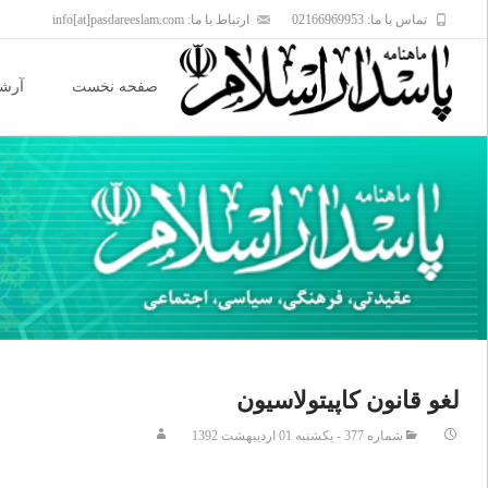
تماس با ما: 02166969953
ارتباط با ما: info[at]pasdareeslam.com
Skip
to
صفحه نخست
آرشی
content
لغو قانون کاپیتولاسیون
شماره 377 - يکشنبه 01 ارديبهشت 1392