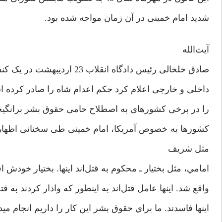
شدید امام خمینی در آن زمان مواجه شده بود.
آیت‌الله
صادق خلخالی رئیس دادگاه انقلاب 23 اردیبهشت در یک کنفرانس مطبوعاتی با حضور خبرنگاران
داخلی و خارجی اعلام کرد حکم اعدام شاه را صادر کرده 
را در برخی کشورهای به اصطلاح حامی حقوق بشر برانگیخت
مثل شريف
امامي، مثل بختيار ـ محكوم به قتل‌اند اينها. بختيار خودش 
واقع شد. اينها عامل قتل‌اند به اينطور كه وادار كردند به ق
اينها فاسدند. ما براي حقوق بشر اين كار را داريم انجام مي‎دهيم.