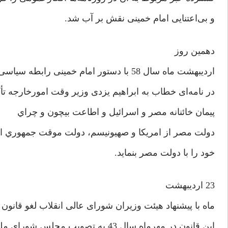
و بی‌اعتنایی امام خمینی نقش بر آب شد.
دهمین روز
اردیبهشت ماه سال 58 با دستور امام خمینی رابطه سیاسی ایران و مصر قطع شد. امام خمینی
در نامه‌ای خطاب به ابراهیم یزدی وزیر وقت امورخارجه تأک
پيمان خائنانه مصر و اسرائيل و اطاعت بي‎چون و چراي
دولت مصر از امريكا و صهيونيسم، دولت موقت جمهوري اسل
خود را با دولت مصر بنمايد.
23 اردیبهشت
ماه با پیشنهاد هیئت وزیران شورای عالی انقلاب لغو قانون 
این قانون در مهرماه سال 43 به تصویب مجلس شورای ملی رژیم طاغوت رسیده بود که با واکنش