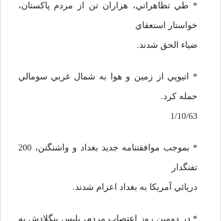
* طي تظاهراتي، هزاران تن از مردم پاكستان،
خواستار استعفاي
ضياء الحق شدند.
* اتيوپي از زمين و هوا به شمال غربي سومالي
حمله كرد.
1/10/63
* بموجب موافقتنامه جديد بغداد و واشنگتن، 200
تفنگدار
دريائي آمريكا به بغداد اعزام شدند.
* در دومين روز اعتصاب مردم، پليس بنگلادش به