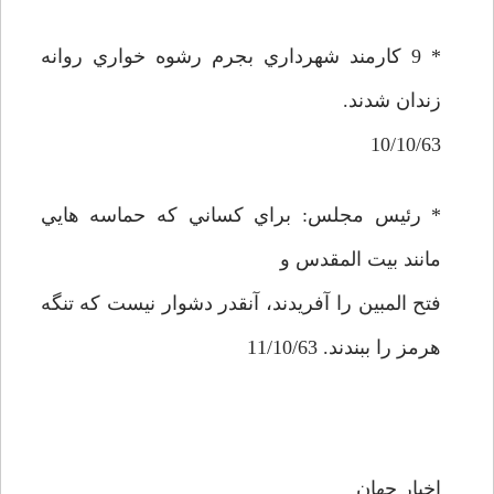
* 9 كارمند شهرداري بجرم رشوه خواري روانه
زندان شدند.
10/10/63
* رئيس مجلس: براي كساني كه حماسه هايي
مانند بيت المقدس و
فتح المبين را آفريدند،‌ آنقدر دشوار نيست كه تنگه
هرمز را ببندند. 11/10/63
اخبار جهان