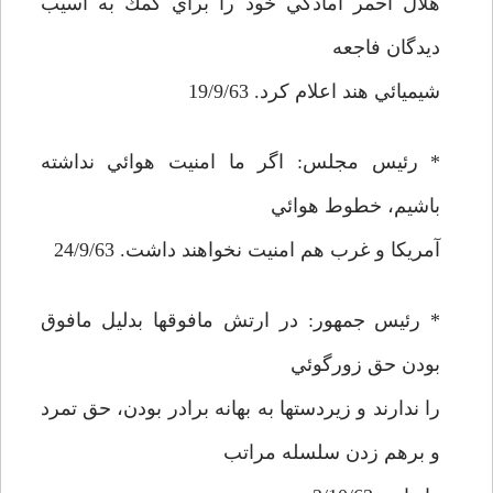
هلال احمر آمادگي خود را براي كمك به آسيب
ديدگان فاجعه
شيميائي هند اعلام كرد. 19/9/63
* رئيس مجلس: اگر ما امنيت هوائي نداشته
باشيم، خطوط هوائي
آمريكا و غرب هم امنيت نخواهند داشت. 24/9/63
* رئيس جمهور: در ارتش مافوقها بدليل مافوق
بودن حق زورگوئي
را ندارند و زيردستها به بهانه برادر بودن، حق تمرد
و برهم زدن سلسله مراتب