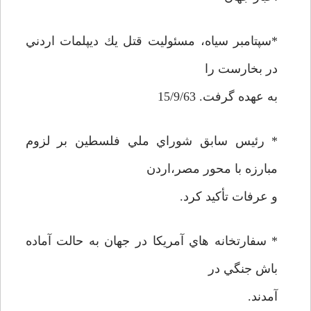
*سپتامبر سياه، مسئوليت قتل يك ديپلمات اردني
در بخارست را
به عهده گرفت. 15/9/63
* رئيس سابق شوراي ملي فلسطين بر لزوم
مبارزه با محور مصر،‌اردن
و عرفات تأكيد كرد.
* سفارتخانه هاي آمريكا در جهان به حالت آماده
باش جنگي در
آمدند.