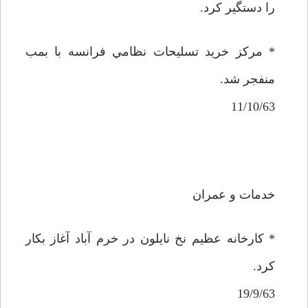
را دستگير كرد.
* مركز خريد تسليحات نظامي فرانسه با بمب
منفجر شد.
11/10/63
خدمات و عمران
* كارخانه عظيم نخ نايلون در خرم آباد آغاز بكار
كرد.
19/9/63