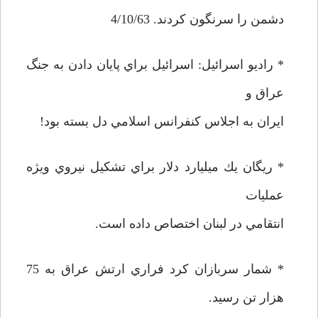
دشمن را سرنگون كردند. 4/10/63
* راديو اسرائيل: اسرائيل براي پايان دادن به جنگ
عراق و
ايران به اجلاس كنفرانس اسلامي دل بسته بود!
* ريگان يك ميليارد دلار براي تشكيل نيروي ويژه
عمليات
انتقامي در لبنان اختصاص داده است.
* شمار سربازان كرد فراري ارتش عراق به 75
هزار تن رسيد.