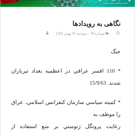
نگاهی به رویدادها
شماره 38 - دوشنبه 01 بهمن 1363
جنگ
* 110 افسر عراقي در اعظميه بغداد تيرباران
شدند. 15/9/63
* كميته سياسي سازمان كنفرانس اسلامي، عراق
را موظف به
رعايت پروتگل ژنومبني بر منع استفاده از