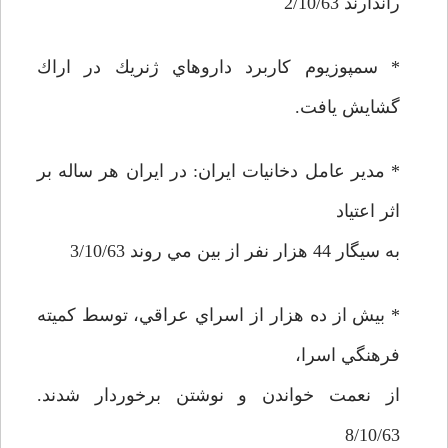
راندارند 2/10/63
* سمپوزيوم كاربرد داروهاي ژنريك در اراك
گشايش يافت.
* مدير عامل دخانيات ايران: در ايران هر ساله بر
اثر اعتياد
به سيگار 44 هزار نفر از بين مي روند 3/10/63
* بيش از ده هزار از اسراي عراقي، توسط كميته
فرهنگي اسرا،
از نعمت خواندن و نوشتن برخوردار شدند.
8/10/63