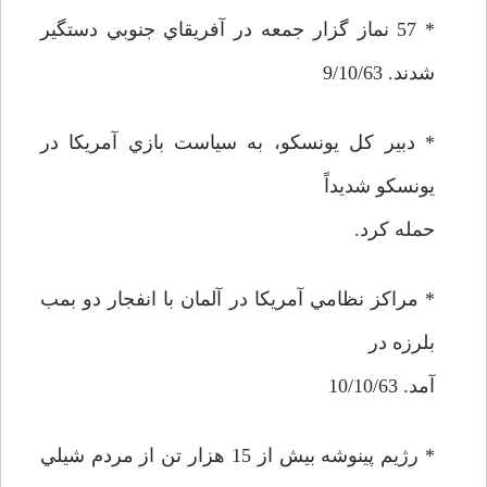
* 57 نماز گزار جمعه در آفريقاي جنوبي دستگير
شدند. 9/10/63
* دبير كل يونسكو، به سياست بازي آمريكا در
يونسكو شديداً
حمله كرد.
* مراكز نظامي آمريكا در آلمان با انفجار دو بمب
بلرزه در
آمد. 10/10/63
* رژيم پينوشه بيش از 15 هزار تن از مردم شيلي