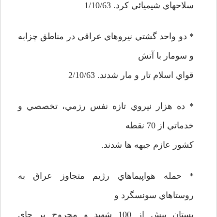
سلاحهاي شيميائي كرد. 1/10/63
* دو واحد گشتي نيروهاي عراقي در مناطق چزابه
و سومار با آتش
قواي اسلام تار و مار شدند. 2/10/63
* ده هزار نيروي تازه نفس رزمي، تخصصي و
خدماتي از 70 نقطه
كشور عازم جبهه ها شدند.
* حمله هواپيماهاي رژيم متجاوز عراق به
روستاهاي سونسگرد و
بستان بيش از 100 شهيد و مجروح بر جاي