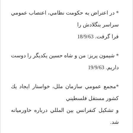
* در اعتراض به حكومت نظامي، اعتصاب عمومي
سراسر بنگلادش را
فرا گرفت. 18/9/63
* شيمون پريز: من و شاه حسين يكديگر را دوست
داريم. 19/9/63
*مجمع عمومي سازمان ملل، خواستار ايجاد يك
كشور مستقل فلسطيني
و تشكيل كنفرانس بين المللي درباره خاورميانه
شد.