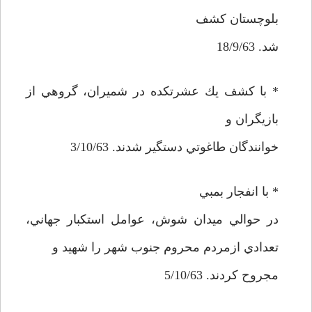
بلوچستان كشف
شد. 18/9/63
* با كشف يك عشرتكده در شميران، گروهي از
بازيگران و
خوانندگان طاغوتي دستگير شدند. 3/10/63
* با انفجار بمبي
در حوالي ميدان شوش، عوامل استكبار جهاني،
تعدادي ازمردم محروم جنوب شهر را شهيد و
مجروح كردند. 5/10/63