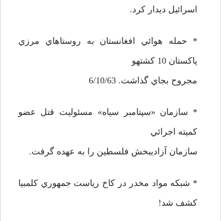
اسرائيل ديدار كرد.
* حمله هوائي افغانستان به روستاهاي مرزي
پاكستان 10 كشتهو
مجروح بجاي گذاشت. 6/10/63
* سازمان «سپتامبر سياه» مسئوليت قتل عضو
كميته اجرائي
سازمان آزاديبخش فلسطين را به عهده گرفت.
* شبكه مواد مخدر در كاخ رياست جمهوري كلمبيا
كشف شد!