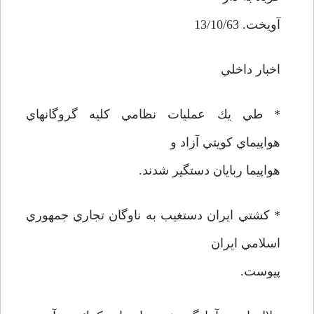
آويخت. 13/10/63
اخبار داخلي
* طي يك عمليات نظامي كليه گروگانهاي
هواپيماي كويتي آزاد و
هواپيما ربايان دستگير شدند.
* كشتي ايران دستغيب به ناوگان تجاري جمهوري
اسلامي ايران
پيوست.