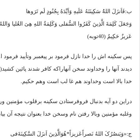
ب:فَاَنزَلَ اللهُُ سَکِینَتَهُ عَلَیهِ وَاَیَّدَهُ بِجُنُودٍ لَم تَرَوها
وَجَعَلَ کَلِمَةَ الَّذِینَ کَفَرُوا السُّفلی وَکَلِمَةُ اللهِ هِیَ العُلیا وَاللهُ
عَزیزٌ حَکِیمٌ (40توبه)
پس سکینه اش را خدا نازل فرمود بر پیغمبر وتأیید فرمود 
دیدند آنها را وخداوند سخن آنهاراکه کافر شدند پائین کشید(ت
خدا بالا است وخداوند هم غا لب است وهم حکیم.
دراین دو آیه بدنبال فروفرستادن سکینه برقلوب مؤمنین و
وغلبه مؤمنین وبالا رفتن نام وسخن خدا بعنوان نتیجه آن ب
ج:«وَیَنصُرُکَ اللهُ نَصراًعَزیزاً*هُوَالَّذِینَ اَنزَلَ السَّکِینَةَفی