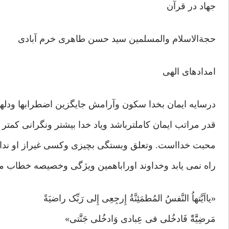
جهاد در قرآن
حجةالاسلام والمسلمین سید حسن طاهری خرم آبادی
امدادهای الهی
درسایه ایمان بخدا سکون وآرامش جایگزین اضطرابها ودله
قدر مراتب ایمان کاملترباشد ویاد خدا بیشتر ونگرانی کمتر ت
محبت خدااست. وتعلق وبستگی بچیزی وکسی غیراز او ندا
راه نمی یابد وخداوند اوراباهمین ویژگی وخصیصه خطاب م
«یااَیَّتهاُ النَّفسُ المُطمَئِنَّةُ إِرجِعِی إِلی رَبِّک راضیَةً
مَرضِیَََّةًً فَادخُلی فی عِبادی وَادخُلی جَنََّتی»