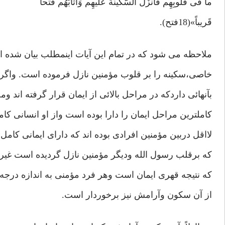
ما فی قُلُوبِهِم فَاَنزَلَ السَّکینَةَ عَلَیهِم وَاَثابَهُم فَتحاً
قَریباً»(18فتح).
ملاحظه می شود که در تمام این آیات اینمطلب بیان شده 
خاصی،سکینه را بر قلوب مؤمنین نازل فرموده است. واگر
بآنهائی داردکه در مراحل بالائی از ایمان قرار گرفته اند
کاملترین مراحل ایمان را دارا بوده است واز او انسانی کام
لااقل دربین مؤمنین افرادی بوده اند که دارای ایمانی کامل
که برقلب رسول الله ودیگر مؤمنین نازل گردیده است غیر
که نتیجه قهری ایمان است وهر فرد مؤمنی به اندازه درجه 
از آن سکون وآرامش نیز برخوردار است.