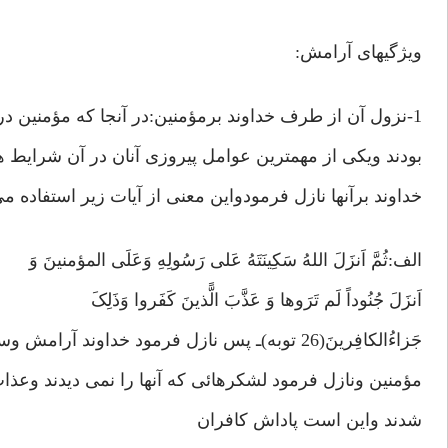
ویژگیهای آرامش:
1-نزول آن از طرف خداوند برمؤمنین:در آنجا که مؤمنین در شرایط حساس قرارگرفته
بودند ویکی از مهمترین عوامل پیروزی آنان در آن شرایط 
خداوند برآنها نازل فرمودواین معنی از آیات زیر استفاده م
الف:ثُمَّ اَنزَلَ اللهُ سَکِینَتَهُ عَلی رَسُولِهِ وَعَلَی المؤمنینَ وَ
اَنزَلَ جُنُوداً لَم تَرَوها وَ عَذَّبَ الًّذینَ کَفَروا وَذَلِکَ
جَزاءُالکافِرینَ(26 توبه)ـ پس نازل فرمود خداوند آرامش وسکینه خود را بر رسولش وبر
مؤمنین ونازل فرمود لشکرهائی که آنها را نمی دیدند وعذاب 
شدند واین است پاداش کافران