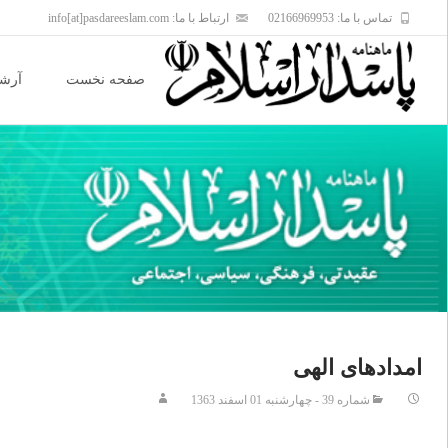
تماس با ما: 02166969953
ارتباط با ما: info[at]pasdareeslam.com
Skip
to
صفحه نخست
آرشی
content
امدادهای الهی
شماره 39 - چهارشنبه 01 اسفند 1363