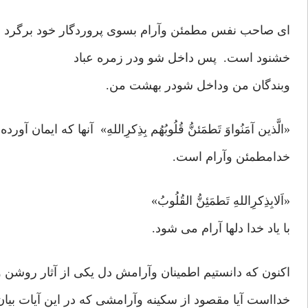
ای صاحب نفس مطمئن وآرام بسوی پروردگار خود برگرد د
خشنود است. پس داخل شو ودر زمره عباد
وبندگان من وداخل شودر بهشت من.
«الَّذین آمَنُواوَ تَطمَئنُّ قُلُوبُهُم بِذِکرِاللهِ» آنها که ایمان آور
خدامطمئن وآرام است.
«اَلابِذِکرِاللهِ تَطمَئِنُّ القُلُوبُ»
با یاد خدا دلها آرام می شود.
اکنون که دانستیم اطمینان وآرامش دل یکی از آثار روشن و
خدااست آیا مقصود از سکینه وآرامشی که در این آیات ب