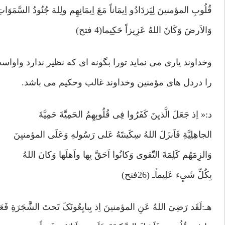
قُلُوبِ المؤمنینَ لِیَزدَادُو اِیمَاناً مَعَ اِیمَانِهِم ولِلهَ جُنُودُ السَّمَوَات
وَالاَرضَ وَکَانَ اللهُ عَزِیزاً حَکِیما(4 فتح)
وخداوند یاری می نماید تورا بگونه ای که نظیر ندارد واوا
را دردل های مؤمنین وخداوند غالب وحکیم می باشد.
د:« اِذ جَعَلَ الَّذیِنَ کَفَرُوا فِی قُلُوبِهِمُ الحَمِیَّةَ حَمِیَّةَ
الجاهِلِیَّةِ فَاَنزَلَ اللهُ سِکَینتََهُ عَلی رَسُولهِ وَعَلَی المؤمنیِنَ
وَالزِمَهُم کَلِمَةَ التّّقوی وَکانُوا اَحَقَّ بِها واَهلَها وَکانَ اللهُ
بِکُلِّ شَیٍء عَلِیماًـ (26فتح)
هـ:لَقَد رَضِیَ اللهُ عَنِ المؤمنینَ اِذ یِبایِعُونَکَ تَحتَ الشَّجَرَةِ فَعَل