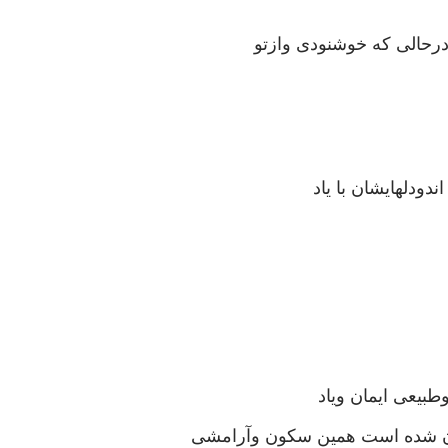
رحالی که خوشنودی وازتو
ده اندودلهایشان با یاد
طبیعی ایمان ویاد
یان شده است همین سکون وآرامشی