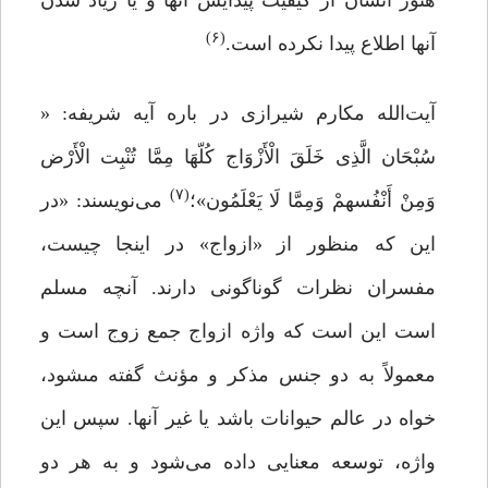
هنوز انسان از کیفیت پیدایش آنها و یا زیاد شدن
(۶)
آنها اطلاع پیدا نکرده است.
آیت‌الله مکارم شیرازی در باره آیه شریفه: «
سُبْحَان الَّذِی خَلَقَ الْأَزْوَاج کُلّهَا مِمَّا تُنْبِت الْأَرْض
(۷)
وَمِنْ أَنْفُسهمْ وَمِمَّا لَا یَعْلَمُون»؛
می‌نویسند: «در
این که منظور از «ازواج» در اینجا چیست،
مفسران نظرات گوناگونی دارند. آنچه مسلم
است این است که واژه ازواج جمع زوج است و
معمولاً به دو جنس مذکر و مؤنث گفته مى‏شود،
خواه در عالم حیوانات باشد یا غیر آنها. سپس این
واژه، توسعه معنایی داده می‌شود و به هر دو