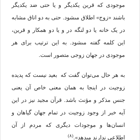
موجودى که قرین یکدیگر و یا حتى ضد یکدیگر
باشند «زوج» اطلاق مى‏شود. حتى به دو اتاق مشابه
در یک خانه یا دو لنگه در و یا دو همکار و قرین،
این کلمه گفته مى‏شود. به این ترتیب براى هر
موجودى در جهان زوجى متصور است.
به هر حال می‌توان گفت که بعید نیست که پدیده
زوجیت در اینجا به همان معنى خاص آن یعنى
جنس مذکر و مؤنث باشد. قرآن مجید نیز در این
آیه خبر از وجود زوجیت در تمام جهان گیاهان و
انسان‌ها و موجودات دیگرى که مردم از آن
(۸)
اطلاعى ندارند مى‏دهد».