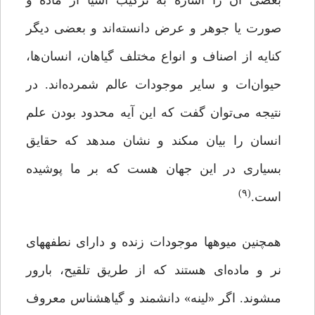
بعضى آن را اشاره به ترکیب اشیا از ماده و
صورت یا جوهر و عرض دانسته‌اند و بعضى دیگر
کنایه از اصناف و انواع مختلف گیاهان، انسان‌ها،
حیوان‌ات و سایر موجودات عالم شمرده‌اند. در
نتیجه می‌توان گفت که این آیه محدود بودن علم
انسان را بیان مى‏کند و نشان مى‏دهد که حقایق
بسیارى در این جهان هست که بر ما پوشیده
(۹)
است.
همچنین میوه‏ها موجودات زنده و‏ داراى نطفه‏هاى
نر و ماده‌ای هستند که از طریق تلقیح، بارور
مى‏شوند. اگر «لینه» دانشمند و گیاه‏شناس معروف