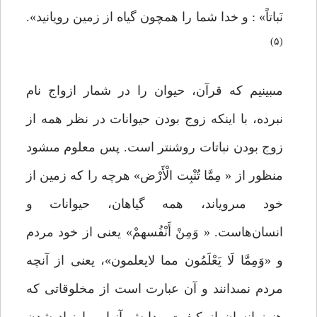
نَباتاً» : و خدا شما را همچون گیاه از زمین رویانید».
(۵)
مى‏بینیم که قرآن، حیوان را در شمار ازواج نام
نبرده، با اینکه زوج بودن حیوانات در نظر همه از
زوج بودن نباتات روشن‏تر است. پس معلوم مى‏شود
منظور از « مِمَّا تُنْبِت الْأَرْض» هرچه را که زمین از
خود مى‏رویاند، همه گیاهان، حیوانات و
انسان‌هاست. « وَمِنْ أَنْفُسهمْ» یعنى از خود مردم
و «وَمِمَّا لَا یَعْلَمُون مما لایعلمون»، یعنى از آنچه
مردم نمى‏دانند و آن عبارت است از مخلوقاتى که