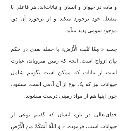
و ماده در حیوان و انسان و نباتات‌اند. هر فاعلى با
منفعل خود برخورد مى‏کند و از برخورد آن دو،
موجود سومی پدید مى‏آید.
جمله « مِمَّا تُنْبِت الْأَرْض» با جمله بعدی‌ در حکم
بیان ازواج است. آنچه که زمین مى‏رویاند، عبارت
است از نباتات که ممکن است بگوییم شامل
حیوانات نیز که یک نوع از آن آدمى است، مى‏شود،
چون اینها هم از مواد زمینى درست مى‏شوند.
خداى‌تعالى در باره انسان‌ که گفتیم نوعى از
حیوانات است، فرموده: « وَ اللَّهُ أَنْبَتَکُمْ مِنَ الْأَرْضِ