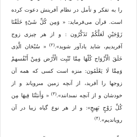
را به تفکر و تأمل در نظام آفرینش دعوت کرده
است. قرآن می‌فرماید: « وَمِن کُلِّ شَیْءٍ خَلَقْنَا
زَوْجَیْنِ لَعَلَّکُمْ تَذَکَّرُون : و از هر چیزی زوج
(۲)
آفریدیم، شاید یادآور شوید».
« سُبْحَان الَّذِی
خَلَقَ الْأَزْوَاج کُلّهَا مِمَّا تُنْبِت الْأَرْض وَمِنْ أَنْفُسهمْ
وَمِمَّا لَا یَعْلَمُون: منزه است کسى که همه آن
زوج‏ها را آفرید، از آنچه زمین مى‏رویاند و از
(۳)
خودشان و از آنچه نمى‏دانند».
« وَأَنبَتْنَا فِیهَا مِن
کُلِّ زَوْجٍ بَهِیجٍ»: و از هر نوع گیاه‏ زیبا در آن
(۴)
رویاندیم».