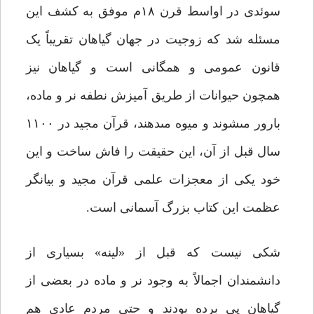
سوئدى در اواسط قرن ۱۸م موفق به کشف این
مسئله شد که زوجیت در جهان گیاهان تقریباً یک
قانون عمومى و همگانى است و گیاهان نیز
همچون حیوانات از طریق آمیزش نطفه نر و ماده،
بارور مى‏شوند و میوه مى‏دهند، قرآن مجید در ۱۱۰۰
سال قبل از آن، این حقیقت را فاش ساخت و این
خود یکى از معجزات علمى قرآن مجید و بیانگر
عظمت این کتاب بزرگ آسمانى است.
شکى نیست که قبل از «لینه» بسیارى از
دانشمندان اجمالاً به وجود نر و ماده در بعضى از
گیاهان پى برده بودند و حتى مردم عادى هم