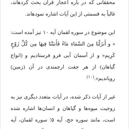
محققانى که در باره اعجاز قرآن بحث کرده‏اند،
غالباً به قسمتى از این آیات اشاره نموده‏اند.
این موضوع در سوره لقمان آیه ۱۰ نیز آمده است:
« و أَنزَلْنَا مِنَ السَّمَاءِ مَاءً فَأَنبَتْنَا فِیهَا مِن کُلِّ زَوْجٍ
کَرِیم« و از آسمان آبى فرو فرستادیم و (انواع
گیاهان) از هر جفت ارجمندى در آن (زمین)
(۱۰)
رویاندیم».
غیر از آیات ذکر شده، در آیات متعدد دیگری نیز به
زوجیت میوه‌ها و گیاهان و انسان‌ها اشاره شده
است، مانند سوره حج، آیه ۵؛ سوره لقمان، آیه