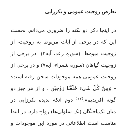
تعارض زوجیت عمومی و بکرزایی
در اینجا ذکر دو نکته را ضروری می‌دانم. نخست
این که در برخی از آیات مربوط به زوجیت، از
زوجیت‌ میوه‌ها (سوره رعد، آیه۳) در برخی از
زوجیت گیاهان (سوره شعراء، آیه۷) و در برخی از
زوجیت عمومی همه موجودات سخن رفته است:
« وَمِنْ کُلّ شَیْء خَلَقْنَا زَوْجَیْنِ : و از هر چیز دو
(۱۷)
گونه آفریدیم».
دوم آنکه پدیده بکرزایی در
میان تک‌یاختگان (تک‌ سلولی‌ها) رواج دارد. در ابتدا
مناسب است اطلاعاتی در مورد این موجودات و