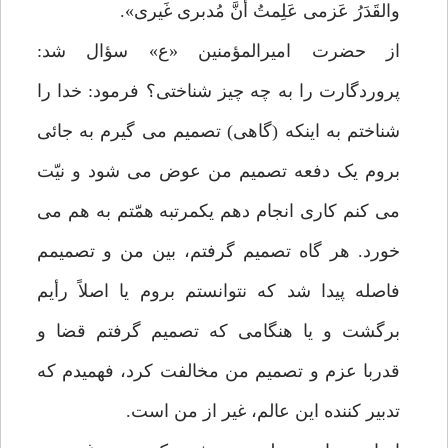
والقَدَرُ عَزمی عَلِمتُ أنَّ مُدبری غَیری».
از حضرت امیرالمؤمنین «ع» سؤال شد:
پروردگارت را به چه چیز شناختی؟ فرمود: خدا را
شناختم به اینکه (گاهی) تصمیم می گیرم به جائی
بروم یک دفعه تصمیم من عوض می شود و نیّت
می کنم کاری انجام دهم یکمرتبه همّتم به هم می
خورد. هر گاه تصمیم گرفتم، بین من و تصمیمم
فاصله پیدا شد که نتوانستم بروم یا اصلاً رأیم
برگشت و یا هنگامی که تصمیم گرفتم قضا و
قدربا عزم و تصمیم من مخالفت کرد، فهمیدم که
تدبیر کننده این عالم، غیر از من است.