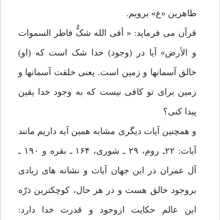
طاهرین «ع» برویم.
قرآن می فرماید: « أفی الله شکُّ فاطر السموات
و الأرض» آیا در (وجود) خدا شک است که (او)
خالق آسمانها و زمین است. یعنی خلقت آسمانها و
زمین برای تو کافی نیست که به وجود خدا یقین
پیدا کنی؟
و همچنین آیات دیگری مشابه همین آیه داریم مانند
آیات: ۲۲ـ روم، ۲۹ ـ شوری، ۱۶۴ ـ بقره و ۱۹۰ ـ
آل عمران در این جهان آیات و نشانه های زیادی
بروجود خالق هست و در هر حال، کوچکترین ذرّه
این عالم حکایت ازوجود و قدرت خدا دارد: