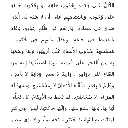
الدًَّّّّالِّ عَلی قِدَمِهِ بِحُدُوثِ خَلقِهِ، وَ بِحُدُوثِ خَلقِهِ
عَلی وُجُودِهِ، وَبِاشتِباهِهِم عَلی أَن لا شَبَهَ لَهُ. الَّذِی
صَدَقَ فِی مِیعَادِهِ، وَارتَفَعَ عَن ظُلمِ عِبَادِهِ، وَقَامَ
بِالقِسطِ فِی خَلقِهِ، وَعَدَلَ عَلَیهِم فِی حُکمِهِ .
مُستَشهِدٌ بِحُدُوثِ الأَشیَاءٍ عَلَی أَزَلِیَّتِهِ، وَبِمَا وَسَمَهَا
بِهِ مِنَ اَلعَجزِ عَلَی قُدرَتِهِ، وَبِمَا اضطَرَّهَا إِلَیهِ مِنَ
الفَنَاءِ عَلَی دَوَامِهِ . وَاحِدٌ لا بِعَدَدٍ، وَدَائِمٌ لا بِأَمَدٍ ،
وَقَائِمٌ لا بِعَمَدٍ. تَتَلَقَّّاهُ الأَذهَانُ لا بِمُشَاعَرَهٍ، وَتَشهَدُ لَهُ
اَلمَرَائِی لا بِمُحَاضَرَهٍ. لَم تُحِط بِهِ الأَوهَامُ، بَل تَجَلَّی
لَهَا بِهَا، وَبِهَا امتَنَعَ مِنهَا، وَإِلَیهَا حَاکَمَهَا. لَیسَ بِذِی کِبَرٍ
امتَدَّت بِهِ النِّهَایَاتُ فَکَبَّرَتهُ تَجسِیماً، وَ لا بِذِی عِظَمِ