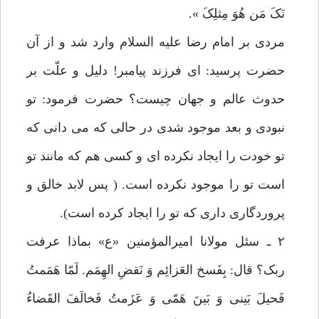
نَکَ مَن هُوَ مِثلِکَ ».
مردی بر امام رضا علیه السلام وارد شد و از آن
حضرت پرسید: ای فرزند پیامبر! دلیل و علّت بر
حدوث عالم و جهان چیست؟ حضرت فرمود: تو
نبودی و بعد موجود شدی در حالی که می دانی که
تو خودت را ایجاد نکرده ای و کسی هم که مانند تو
است تو را موجود نکرده است. ( پس لابد خالق و
پروردگاری داری که تو را ایجاد کرده است).
۲ ـ سئل مولانا امیرالمؤمنین «ع» بماذا عرفت
ربک؟ قال: بِفَسخ العَزائِم وَ نَقضِ الهِمَم. لَمّا هَمَمتُ
فَحیلَ بَینی وَ بَینَ هَمّی وَ عَزَمتُ فَخالَفَ القَضاءُ