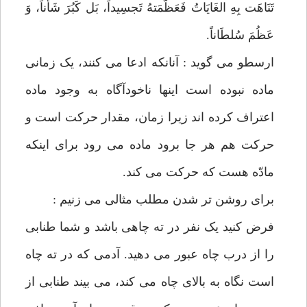
تَنَاهَت بِهِ الغَایَاتُ فَعَظَّمَتهُ تَجسِیداً، بَل کَبُرَ شَأناً، وَ
عَظُمَ سُلطَاناً.
ارسطو می گوید : آنانکه ادعا می کنند، یک زمانی
ماده نبوده است اینها ناخودآگاه به وجود ماده
اعتراف کرده اند زیرا زمان، مقدار حرکت است و
حرکت هم هر جا برود ماده می رود برای اینکه
مادّه هست که حرکت می کند.
برای روشن تر شدن مطلب مثالی می زنیم :
فرض کنید یک نفر در ته چاهی باشد و شما طنابی
را از درب چاه عبور می دهید. آدمی که در ته چاه
است نگاه به بالای چاه می کند، می بیند طنابی از