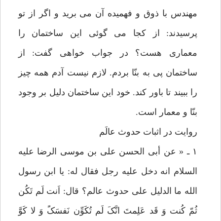
مهندس با ذوق و فهمیده آن می برید و اگر از تو
پرسیدند: از کجا می گوئی این ساختمان را
معماری هست؟ در جواب خواهی گفت: از
ساختمان پی به بنّا بردم. لازم نیست آدم همه چیز
را ببیند تا باور کند. خود این ساختمان دلیل بر وجود
بنّا و معمار است.
روایت در اثبات حدوث عالَم
۱ ـ « عن أبی الحسن علی بن موسی الرضا علیه
السلام انه دخل علیه رجل فقال له: یا ابن رسول
الله ما الدلیل علی حدوث عالم؟ قال: اَنت لَم تَکُن
ثُمّ کُنت وَ قَد عَلِمتَ انَّکَ لَم تُکَوِّن نَفسَکًَ وَ لا کَوَّ