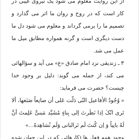
از این روایت معلوم می شود یک نیروی غیبی در
کار است که در روح و روان ما اثر می گذارد و
تصمیم ما را برمی گرداند و معلوم می شود دل ما
دست دیگری است و گرنه همواره مطابق میل ما
عمل می شد.
۳ ـ زندیقی نزد امام صادق «ع» می آید و سؤالهائی
می کند، از جمله می گوید: دلیل بر وجود خدا
چیست؟ حضرت می فرماید:
« وُجُودُ الأفاعیل التّی دَلّت عَلی أن صانِعاً صَنَعها، ألا
تَری انّکَ اِذا نَظَرتَ اِلی بِناءٍ مُشَیَّد مَبنیًّ عَلِمتَ أنَّ
لَهُ بانِیاً وَ اِن کُنتَ لَم تَرالبانی وَلَم نُشاهِدهُ…»
وجود همه فعل ها (کارهائی که در این جهان شده