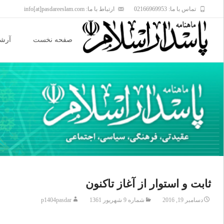
تماس با ما: 02166969953
ارتباط با ما: info[at]pasdareeslam.com
Skip
to
صفحه نخست
آرشی
content
ثابت و استوار از آغاز تاکنون
دسامبر 19, 2016
شماره 9 شهریور 1361
p1404pasdar