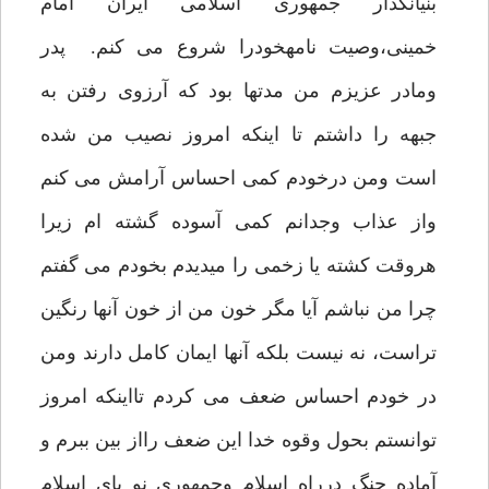
بنیانگذار جمهوری اسلامی ایران امام
خمینی،وصیت نامهخودرا شروع می کنم. پدر
ومادر عزیزم من مدتها بود که آرزوی رفتن به
جبهه را داشتم تا اینکه امروز نصیب من شده
است ومن درخودم کمی احساس آرامش می کنم
واز عذاب وجدانم کمی آسوده گشته ام زیرا
هروقت کشته یا زخمی را میدیدم بخودم می گفتم
چرا من نباشم آیا مگر خون من از خون آنها رنگین
تراست، نه نیست بلکه آنها ایمان کامل دارند ومن
در خودم احساس ضعف می کردم تااینکه امروز
توانستم بحول وقوه خدا این ضعف رااز بین ببرم و
آماده جنگ درراه اسلام وجمهوری نو پای اسلام