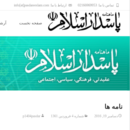
تماس با ما: 02166969953
ارتباط با ما: info[at]pasdareeslam.com
Skip
to
صفحه نخست
آرشی
content
نامه ها
دسامبر 19, 2016
شماره 4 فروردین 1361
p1404pasdar