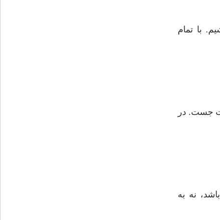
م. با تمام
دت جست. در
شد، نه به