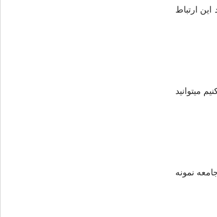
این ارتباط
م میتوانید
امعه نمونه