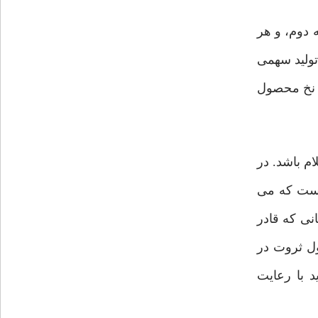
 دوم، و هر
فه، یعنی در آن ۹ کیلو نخ، هم ابزار تولید سهمی
لو نخ محصول
م باشد. در
ارت از بند دوم از اصل ۴۳ قانون اساسی است که می
نی که قادر
ول ثروت در
 با رعایت