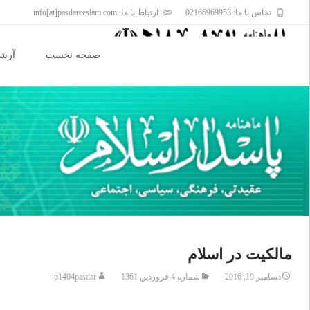
تماس با ما: 02166969953
ارتباط با ما: info[at]pasdareeslam.com
Skip
to
صفحه نخست
آرشی
content
مالکیت در اسلام
دسامبر 19, 2016
شماره 4 فروردین 1361
p1404pasdar