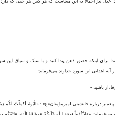
 عدل نیز اجمالاً به این معناست که هر کس هر حقی که دارد به
برای اینکه‌ حضور ذهن پیدا کنید و با سبک و سیاق این سو
ر آیه ابتدایی این سوره خداوند می‌فرماید:
ید وفادار باشید.»
رباره جانشینی امیرمؤمنان«ع»‌ : «الْیَومَ أَکمَلْتُ لَکُم دِینَکُم
فرماید: «وَاذْکُرُواْ نِعمَهَ اللّهِ عَلَیکُمْ وَمِیثَاقَهُ الَّذِی وَاثَقَکُم