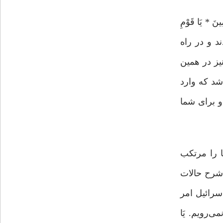
ِینَ * یَا قَوْمِ
نَ»(۴) بنی‌اسرائیل از مصر خارج شدند و در راه
یز در همین
شد که وارد
و برای شما
ا را مرتکب
 شرح حالات
سرائیل امر
می‌رویم. یَا