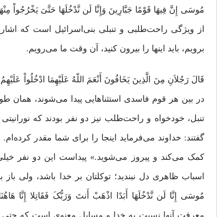
مُوسَى إِنَّ فِیهَا قَوْمًا جَبَّارِینَ وَإِنَّا لَن نَّدْخُلَهَا حَتَّىَ 
از ویژگی راحت‌طلبی و تنبلی بنی‌اسرائیل است که اشاره کردم. گفتن
برویم، باید اینها را بیرون کنید، آن وقت ما می‌رویم.
قَالَ رَجُلاَنِ مِنَ الَّذِینَ یَخَافُونَ أَنْعَمَ اللّهُ عَلَیْهِمَا ادْخُلُواْ عَلَیْهِمُ
در بین هر قوم فاسدی استثناهایی پیدا می‌شوند، همان ‌طور
تنبل، خودخواه و راحت‌‌طلب نیز دو نفر بودند که نورانیتی 
گفتند: خداوند می‌فرماید اینجا را برای شما مقدر کرده‌ام
کمک می‌کند و پیروز می‌شوید.» پیداست این دو نفر خیلی 
اسباب ظاهری دل نبندید؛ توکلتان بر خدا باشد، ولی باز بنی‌ا
مُوسَى إِنَّا لَن نَّدْخُلَهَا أَبَدًا اذْهَبْ أَنتَ وَرَبُّکَ فَقَا
معرفت آنها نسبت به خدا و مسایل معنوی است که حتی در ع