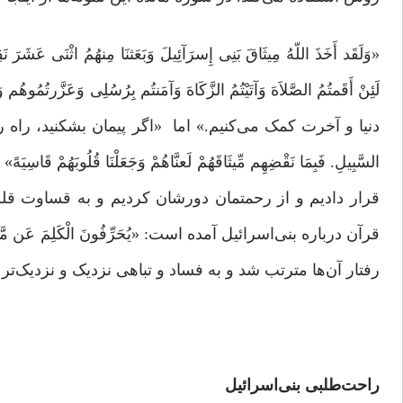
«وَلَقَد أَخَذَ اللّهُ مِیثَاقَ بَنِی إِسرَآئِیلَ وَبَعَثنَا مِنهُمُ اثْنَ
لَئِنْ أَقَمتُمُ الصَّلاَهَ وَآتَیْتُمُ الزَّکَاهَ وَآمَنتُم بِرُسُلِی وَعَز
دنیا و آخرت کمک می‌کنیم.» اما «اگر پیمان بشکنید، راه را گم می
السَّبِیلِ. فَبِمَا نَقْضِهِم مِّیثَاقَهُمْ لَعنَّاهُمْ وَجَعَلْنَا قُلُ
قرار دادیم و از رحمتمان دورشان کردیم و به قساوت قل
قرآن درباره بنی‌اسرائیل آمده است: «یُحَرِّفُونَ الْکَلِمَ عَن مَّوَا
رفتار آن‌ها مترتب شد و به فساد و تباهی نزدیک و نزدیک‌تر ش
راحت‌طلبی بنی‌اسرائیل