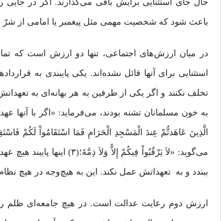
حال جای استثنایی برایش باقی می‌گذارند. اگر در جایی
باعث شود که شخصیت مهمی مثل پیغمبر یا امامی از شرّ دشم
در میان ارزش‌های اجتماعی، تنها دو ارزش است که تمام طو
استثنایی برای آنها قائل نشده‌اند. یکی پایبندی به قرارداد
تخلف نکنند و اگر یکی از طرفین به هر بهانه‌ای به تعهدات
به خون مسلمانان تشنه بودند، می‌فرماید: «اگر با آنها عهدی ب
الَّذِینَ عَاهَدتُّمْ عِندَ الْمَسْجِدِ الْحَرَامِ فَمَا اسْتَقَامُواْ لَکُمْ فَاسْتَقِی
می‌گوید: «لاَ یَرْقُبُواْ فِیکُمْ إِلاًّ وَلاَ ذِمَّهً؛
(۳) اینها پایبند هیچ
ببندد و به تعهداتش عمل نکند. این به هیچ‌وجه در هیچ نظ
ارزش دوم رعایت عدالت است. در هیچ جامعه‌ای ظلم را 