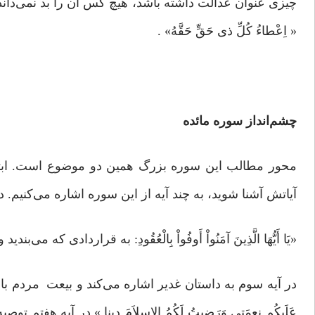
چیزی عنوان عدالت داشته باشد، هیچ کس آن را بد نمی‌داند.
« اِعْطاءُ کُلِّ ذی حَقٍّ حَقَّهُ» .
چشم‌انداز سوره مائده
محور مطالب این سوره بزرگ همین دو موضوع است. ابتدا 
آیاتش آشنا شوید، به چند آیه از این سوره اشاره می‌کنیم. د
«یَا أَیُّهَا الَّذِینَ آمَنُواْ أَوفُواْ بِالْعُقُودِ: به قراردادی که می‌بند
در آیه سوم به داستان غدیر اشاره می‌کند و بیعت مردم با پیغمبر د
عَلَیکُم نِعمَتِی وَرَضِیتُ لَکُمُ الإِسلاَمَ دینا.» در آیه هفتم توصیه می‌