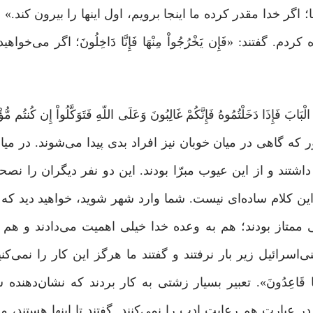
یَخْرُجُواْ مِنْهَا؛ اگر خدا مقدر کرده ما اینجا برویم، اول اینها را بیرون‌ کند
د: «فَإِن یَخْرُجُواْ مِنْهَا فَإِنَّا دَاخِلُونَ؛ اگر می‌خواهید 
 الْبَابَ فَإِذَا دَخَلْتُمُوهُ فَإِنَّکُمْ غَالِبُونَ وَعَلَى اللّهِ فَتَوَکَّلُواْ إِن کُنتُم 
 که گاهی در میان خوبان نیز افراد بدی پیدا می‌شوند. در میا
داشتند و از این عیوب مبرّا بودند. این دو نفر دیگران را نص
. این کلام ساده‌ای نیست. شما وارد شهر شوید، خواهید دید که
ممتاز بودند؛ هم به وعده خدا خیلی اهمیت می‌دادند و هم م
سرائیل زیر بار نرفتند و گفتند ما هرگز این کار را نمی‌کنیم. «ق
تِلا إِنَّا هَاهُنَا قَاعِدُونَ». تعبیر بسیار زشتی به کار بردند که نشان‌
بارت هم رعایت ادب را نمی‌کنند. گفتند تا اینها هستند، ما