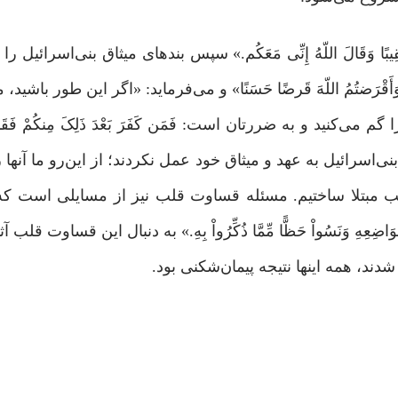
ی عَشَرَ نَقِیبًا وَقَالَ اللّهُ إِنِّی مَعَکُم.» سپس بندهای میثاق بنی‌اسرائیل
َّرتُمُوهُم وَأَقْرَضتُمُ اللّهَ قَرضًا حَسَنًا» و می‌فرماید: «اگر این طور باشی
‌کنید و به ضررتان است: فَمَن کَفَرَ بَعْدَ ذَلِکَ مِنکُمْ فَقَدْ 
وبَهُمْ قَاسِیَهً» بنی‌اسرائیل به عهد و میثاق خود عمل نکردند؛ از این‌رو ما آن
ب مبتلا ساختیم. مسئله قساوت قلب نیز از مسایلی است که 
ضِعِهِ وَنَسُواْ حَظًّا مِّمَّا ذُکِّرُواْ بِهِ.» به دنبال این قساوت قلب 
دند، همه اینها نتیجه پیمان‌شکنی بود.