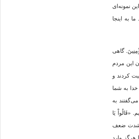
.» این نمونه‌ای
ما به اینجا‌
مُّؤْمِنِینَ. گاهی
ن این مردم
حیت کردند و
 خدا به شما
ی‌گفتند به
َالُواْ یَا
دهنده شدت ضعف
 هرگز وارد