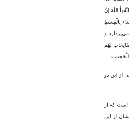
 اللّهَ إِنَّ
َاء بِالْقِسطِ
دا می‌پردازد و
ِحَاتِ لَهُم
لْجَحِیمِ.»
ی از این دو
ی است که از
شان از این