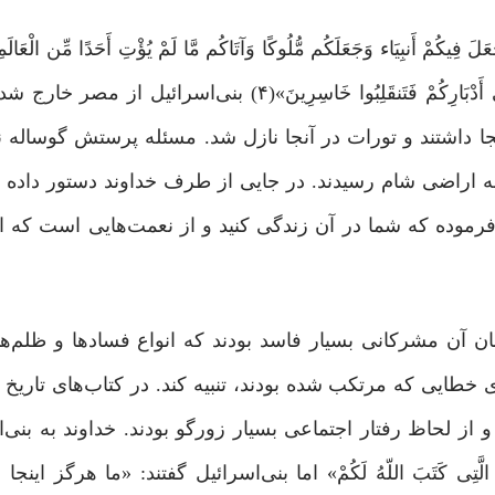
عَلَ فِیکُمْ أَنبِیَاء وَجَعَلَکُم مُّلُوکًا وَآتَاکُم مَّا لَمْ یُؤْتِ أَحَدًا مِّن الْعَالَم
ادْخُلُوا الأَرْضَ المُقَدَّسَهَ الَّتِی کَتَبَ اللّهُ لَکُمْ وَلاَ تَرْتَدُّوا عَلَى أَدْبَارِکُمْ فَتَنقَلِبُوا خَاسِرِی
ا داشتند و تورات در آنجا نازل شد. مسئله پرستش گوساله ن
ه اراضی شام رسیدند. در جایی از طرف خداوند دستور داده 
رموده که شما در آن زندگی کنید و از نعمت‌هایی است که ا
ان آن مشرکانی بسیار فاسد بودند که انواع فسادها و ظلم‌ه
ی خطایی که مرتکب شده بودند، تنبیه کند. در کتاب‌های تاریخ
 از لحاظ رفتار اجتماعی بسیار زورگو بودند. خداوند به بنی‌ا
َّتِی کَتَبَ اللّهُ لَکُمْ» اما بنی‌اسرائیل گفتند: «ما هرگز اینجا ن