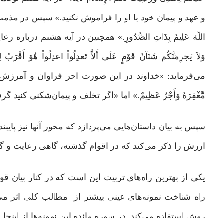
و عهد و پیمان خود با او را فراموش نکنید.» سپس در مذمت عدم پایبندی
اللّهَ عَلِیمٌ بِذَاتِ الصُّدُورِ.» همچنین در آیه هشتم درباره رعایت عدالت
وَلاَ یَجرِمَنَّکُم شَنَآنُ قَوْمٍ عَلَى أَلاَّ تَعدِلُواْ اعدِلُواْ هُ
می‌فرماید: «خداوند در این صورت اجر فراوان و آمرزش گناهان به شم
مَّغْفِرَهٌ وَأَجْرٌ عَظِیمٌ.» اما «اگر تخلف و پیمان‌شکنی کنید گرفتار عذاب 
سپس به بیان داستان‌هایی می‌پردازد که محور آنها نیز پایب
ارزش را ذکر می‌کند که در اقوام گذشته، گاهی رعایت و گا
یکی از بهترین راه‌های تربیت این است که در کنار بیان قو
راه شناخت نمونه‌های عینی بیشتر از مطالب کلی اثر می‌پذ
روش استفاده می‌کند. در سوره مائده این نمونه‌ها از اینج