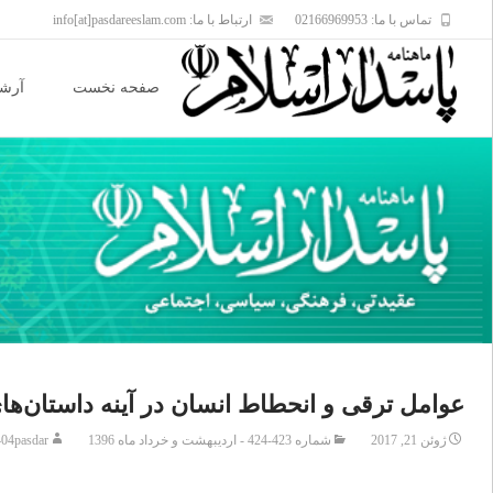
تماس با ما: 02166969953
ارتباط با ما: info[at]pasdareeslam.com
Skip
to
صفحه نخست
آرشی
content
عوامل ترقی و انحطاط انسان در آینه داستان‌ها
ژوئن 21, 2017
شماره 423-424 - اردیبهشت و خرداد ماه 1396
04pasdar