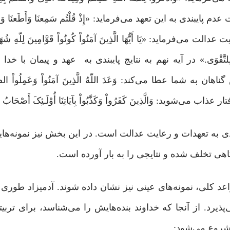
 به این تعهد می‌فرماید: «إِذْ قُلْتُم سَمِعنَا وَأَطَعنَا وَاتَّقُواْ
 می‌فرماید: «یَا أَیُّهَا الَّذِینَ آمَنُواْ کُونُواْ قَوَّامِینَ لِلّهِ شُهَد
وَ أَقْرَبُ لِلتَّقْوَى.» در آیه نهم به نتایج پایبندی به عهد و پیمان‌ با خ
ا عطا می‌کند: وَعَدَ اللّهُ الَّذِینَ آمَنُواْ وَعَمِلُواْ الصَّال
می‌شوید: وَالَّذِینَ کَفَرُواْ وَکَذَّبُواْ بِآیَاتِنَا أُوْلَـئِکَ أَصْحَابُ ا
ندی به تعهدات و رعایت عدالت است. در این بخش نیز نمونه‌های
هی تخلف شده و نتایجی را به بار آورده است.
اعد کلی، نمونه‌‌های عینی‌ نیز نشان داده شوند. آدمیزاد طور
یرد. از آنجا که خداوند بنده‌هایش را می‌شناسد، برای تربیت
ا شروع می‌شود: