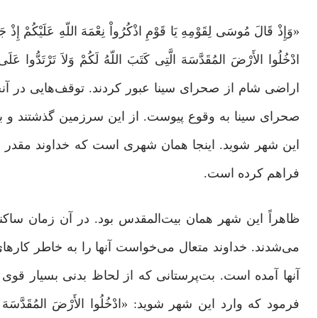
«وَإِذْ قَالَ مُوسَى لِقَوْمِهِ یَا قَوْمِ اذْکُرُواْ نِعْمَهَ اللّهِ عَلَیْکُمْ إِذْ جَ
اراضی شام از صحرای سینا عبور کردند. توقف‌هایی در آنج
صحرای سینا به وقوع پیوست. از این‌ سرزمین گذشتند و ب
این شهر شوید. اینجا همان شهری است که خداوند مقدر ف
فراهم کرده است.
ظاهراً این شهر همان بیت‌المقدس بود. در آن زمان ساکن
می‌شدند. خداوند متعال می‌خواست آنها را به ‌خاطر کارها
آنها آمده است. بت‌پرستانی که از لحاظ بدنی بسیار قوی و
فرمود که وارد این شهر شوید: «ادْخُلُوا الأَرْضَ المُقَدَّسَهَ ال